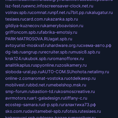
isz-fest.ru
ewnc.info
screensaver-clock.net.ru
volnav.spb.ru
comnat.ru
npf.net.ru
7bit.pp.ru
kalugatur.ru
tesiaes.ru
card.com.ru
kazanka.spb.ru
gildiya-kuznecov.ru
kameryboavision.ru
griffoncom.spb.ru
fabrika-emotsiy.ru
PARK-MATROSOVA.RU
agat.spb.ru
avtoyurist-moskva1.ru
hardware.org.ru
схема-авто.рф
dg-lab.ru
angrup.ru
recruiter.spb.ru
music8.spb.ru
krsk124.ru
kubok.spb.ru
romanofforex.ru
analitikaplus.ru
spyonline.ru
zosikamery.ru
sloboda-ural.pp.ru
AUTO-COM.SU
hohota.net
alimy.ru
online-z.com
aromat-vostoka.ru
otdelkaexp.ru
mobilvest.ru
bbd.net.ru
mebelshop.msk.ru
smp-forum.ru
bastion-td.ru
kosmoscreative.ru
avrmotors.ru
art-galadesign.ru
tiffany-c.ru
ecostep-samara.ru
d-p.spb.ru
галактика73.рф
sko.com.ru
davitamebel-spb.ru
fotsis.ru
tesiaes.ru
kokoroyari.spb.ru
blesna-kazan.ru
mossilver.ru