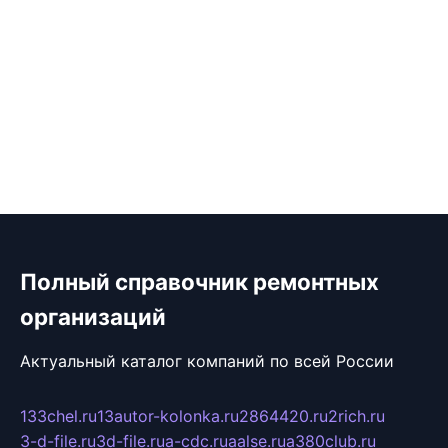
Полный справочник ремонтных
организаций
Актуальный каталог компаний по всей России
133chel.ru
13autor-kolonka.ru
2864420.ru
2rich.ru
3-d-file.ru
3d-file.ru
a-cdc.ru
aalse.ru
a380club.ru