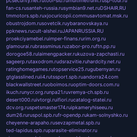
pcsecurity.net.ru
tool-sib.ru
multimetrunit.ru
sp-tour.ru
fan-cs.ru
santeh-russia.ru
symbian9.net.ru
DSHAIR.RU
tmmotors.spb.ru
xjocuricopii.com
musavtomat.msk.ru
obustrojdom.ru
sovetcik.ru
ybaranovskaya.ru
ppknews.ru
cult-alshei.ru
JAPANRUSSIA.RU
proekciyamebel.ru
imper-finans.ru
rim.org.ru
glamourai.ru
brassminus.ru
zabor-pro.ru
ftn.pp.ru
dorogoe58.ru
laimengpacker.ru
kuzova-zapchasti.ru
sageerp.ru
taxodrom.ru
dsrazvitie.ru
hardcity.net.ru
ratinghomegames.ru
topservice25.ru
gubernyan.ru
gtglasslined.ru
ii4.ru
tssport.spb.ru
andorra24.com
blackwallstreet.ru
oboimos.ru
optim-doors.com.ru
ikuch.ru
nycr.org.ru
npa21.ru
vremya-ch.spb.ru
desert000.ru
ivtorgi.ru
ifiori.ru
catalog-statei.ru
dcv.org.ru
spetsmaster174.ru
ipkameryhiseeu.ru
dum26.ru
ruspol.spb.ru
fr-opendp.ru
kam-solnyshko.ru
cheyenne-arapaho.ru
sevzapmetal.spb.ru
ted-lapidus.spb.ru
parasite-eliminator.ru