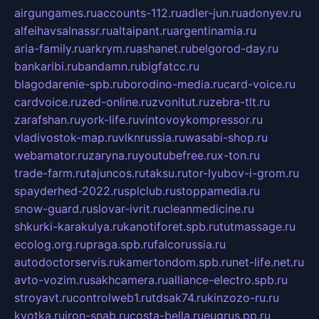
airgungames.ru
accounts-112.ru
adler-jun.ru
adonyev.ru
alfeihavsalnassr.ru
altaipant.ru
argentinamia.ru
aria-family.ru
arkrym.ru
ashanet.ru
belgorod-day.ru
bankaribi.ru
bandamn.ru
bigfatcc.ru
blagodarenie-spb.ru
borodino-media.ru
card-voice.ru
cardvoice.ru
zed-online.ru
zvonitut.ru
zebra-tlt.ru
zarafshan.ru
york-life.ru
vintovoykompressor.ru
vladivostok-map.ru
vlknrussia.ru
wasabi-shop.ru
webamator.ru
zaryna.ru
youtubefree.ru
x-ton.ru
trade-farm.ru
tajuncos.ru
taksu.ru
tor-lyubov-i-grom.ru
spayderhed-2022.ru
splclub.ru
stoppamedia.ru
snow-guard.ru
slovar-ivrit.ru
cleanmedicine.ru
shkurki-karakulya.ru
kanotiforet.spb.ru
tutmassage.ru
ecolog.org.ru
praga.spb.ru
falcorussia.ru
autodoctorservis.ru
kamertondom.spb.ru
net-life.net.ru
avto-vozim.ru
sakhcamera.ru
alliance-electro.spb.ru
stroyavt.ru
controlweb1.ru
tdsak74.ru
kinzozo-ru.ru
kvotka.ru
iron-snab.ru
costa-bella.ru
eugrus.pp.ru