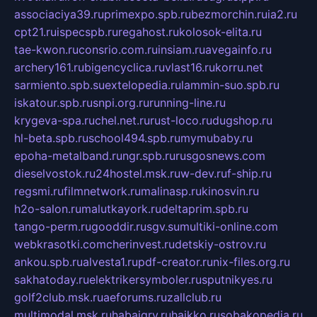
associaciya39.ru
primexpo.spb.ru
bezmorchin.ru
ia2.ru
cpt21.ru
ispecspb.ru
regahost.ru
kolosok-elita.ru
tae-kwon.ru
consrio.com.ru
insiam.ru
avegainfo.ru
archery161.ru
bigencyclica.ru
vlast16.ru
korru.net
sarmiento.spb.su
extelopedia.ru
lammin-suo.spb.ru
iskatour.spb.ru
snpi.org.ru
running-line.ru
krygeva-spa.ru
chel.net.ru
rust-loco.ru
dugshop.ru
hl-beta.spb.ru
school494.spb.ru
mymubaby.ru
epoha-metalband.ru
ngr.spb.ru
rusgosnews.com
dieselvostok.ru
24hostel.msk.ru
w-dev.ru
f-ship.ru
regsmi.ru
filmnetwork.ru
malinasp.ru
kinosvin.ru
h2o-salon.ru
malutkayork.ru
deltaprim.spb.ru
tango-perm.ru
gooddir.ru
sgv.su
multiki-online.com
webkrasotki.com
cherinvest.ru
detskiy-ostrov.ru
ankou.spb.ru
alvesta1.ru
pdf-creator.ru
nix-files.org.ru
sakhatoday.ru
elektrikersymboler.ru
sputnikyes.ru
golf2club.msk.ru
aeforums.ru
zallclub.ru
multimodal.msk.ru
habaigry.ru
haikko.ru
sobakopedia.ru