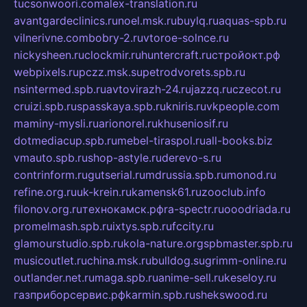
tucsonwoori.com
alex-translation.ru
avantgardeclinics.ru
noel.msk.ru
buylq.ru
aquas-spb.ru
vilnerivne.com
bobry-2.ru
vtoroe-solnce.ru
nickysheen.ru
clockmir.ru
huntercraft.ru
стройокт.рф
webpixels.ru
pczz.msk.su
petrodvorets.spb.ru
nsintermed.spb.ru
avtovirazh-24.ru
jazzq.ru
czecot.ru
cruizi.spb.ru
spasskaya.spb.ru
kniris.ru
vkpeople.com
maminy-mysli.ru
arionorel.ru
khuseniosif.ru
dotmediacup.spb.ru
mebel-tiraspol.ru
all-books.biz
vmauto.spb.ru
shop-astyle.ru
derevo-s.ru
contrinform.ru
gutserial.ru
mdrussia.spb.ru
monod.ru
refine.org.ru
uk-krein.ru
kamensk61.ru
zooclub.info
filonov.org.ru
технокамск.рф
ra-spectr.ru
ooodriada.ru
promelmash.spb.ru
ixtys.spb.ru
fccity.ru
glamourstudio.spb.ru
kola-nature.org
spbmaster.spb.ru
musicoutlet.ru
china.msk.ru
bulldog.su
grimm-online.ru
outlander.net.ru
maga.spb.ru
anime-sell.ru
keseloy.ru
газприборсервис.рф
karmin.spb.ru
shekswood.ru