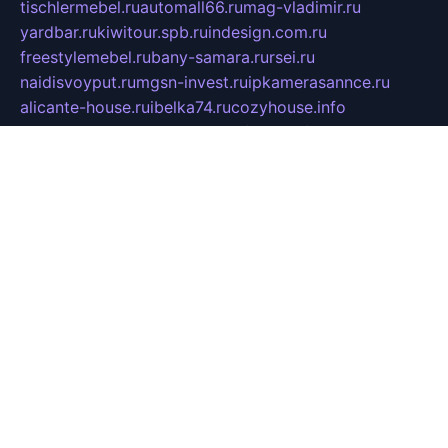
tischlermebel.ru
automall66.ru
mag-vladimir.ru
yardbar.ru
kiwitour.spb.ru
indesign.com.ru
freestylemebel.ru
bany-samara.ru
rsei.ru
naidisvoyput.ru
mgsn-invest.ru
ipkamerasannce.ru
alicante-house.ru
ibelka74.ru
cozyhouse.info
vlkargalev-studio.ru
700mb.ru
figura-ufa.ru
alina-live.ru
belarusiannews.ru
womenknow.ru
dos-vniimk.ru
sega.net.ru
dv.net.ru
phenomenonsofhistory.com
telesputnik.net.ru
wall.pp.ru
pylesosroidmi.ru
gtc-clan.ru
cligs.ru
bibikazap.ru
popova.org.ru
netwhistler.spb.ru
bellvil.ru
bonzon.ru
iss-vladik.ru
defiparis.net.ru
las-gryzas.ru
amku.ru
electednews.spb.ru
feather.org.ru
spar72.ru
tankiigri.ru
dominus.com.ru
ibtree.ru
sanykool.pp.ru
unixlib.org.ru
menatep.spb.ru
gartenterrassen.ru
printeka.ru
skvozilka.com.ru
parkovka-pub.ru
lovemobi.ru
art-ru.ru
emulatorz.com.ru
alucomp.com.ru
tatforum.com.ru
alternativa-profi.ru
dermakler.ru
artsurvey.ru
aredir.ru