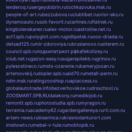
lenderoq.ru
sergeydobrin.ru
tochkazvuka.msk.ru
people-of-art.ru
bezzubova.ru
clubtibet.ru
orior-aks.ru
dynamoauto.ru
szk-favorit.ru
carlines.ru
flatnsk.ru
kingbolenskaner.ru
alex-motor.ru
astroline.net.ru
act1.spb.ru
polyglot.com.ru
gidlipetsk.ru
ooo-driada.ru
detsad125.ru
mir-zdoroviya.ru
bruslanovo.ru
siterem.ru
council.spb.ru
лодкипатриот.рф
kafekolizey.ru
iclub.net.ru
gazon-easy.ru
sugarepilekb.ru
grinox.ru
pylesostineco.ru
msts-ozarenie.ru
kameryjooan.ru
artemovskij.ru
dopler.spb.ru
aid70.ru
metall-perm.ru
ndm.msk.ru
ratingzooshop.ru
apiaccess.ru
globalautotrade.info
bezverhovskoe.ru
drsschool.ru
ZOOSMART.SPB.RU
dalakony.ru
medikijob.ru
remontt.spb.ru
photostudia.spb.ru
myragon.ru
terramia.ru
academy62.ru
gardengallereya.ru
rti.com.ru
artem-news.ru
biserinca.ru
krasnodarkurort.com
imshowtv.ru
mebel-v-tule.ru
mobtopik.ru