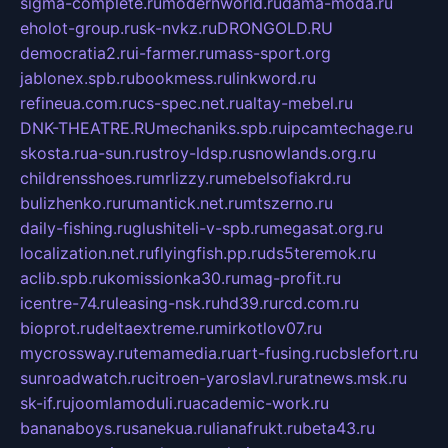
sigma-complete.ru
modernworld.ru
dama-moda.ru
eholot-group.ru
sk-nvkz.ru
DRONGOLD.RU
democratia2.ru
i-farmer.ru
mass-sport.org
jablonex.spb.ru
bookmess.ru
linkword.ru
refineua.com.ru
cs-spec.net.ru
altay-mebel.ru
DNK-THEATRE.RU
mechaniks.spb.ru
ipcamtechage.ru
skosta.ru
a-sun.ru
stroy-ldsp.ru
snowlands.org.ru
childrensshoes.ru
mrlizzy.ru
mebelsofiakrd.ru
bulizhenko.ru
rumantick.net.ru
mtszerno.ru
daily-fishing.ru
glushiteli-v-spb.ru
megasat.org.ru
localization.net.ru
flyingfish.pp.ru
ds5teremok.ru
aclib.spb.ru
komissionka30.ru
mag-profit.ru
icentre-74.ru
leasing-nsk.ru
hd39.ru
rcd.com.ru
bioprot.ru
deltaextreme.ru
mirkotlov07.ru
mycrossway.ru
temamedia.ru
art-fusing.ru
cbslefort.ru
sunroadwatch.ru
citroen-yaroslavl.ru
ratnews.msk.ru
sk-if.ru
joomlamoduli.ru
academic-work.ru
bananaboys.ru
sanekua.ru
lianafrukt.ru
beta43.ru