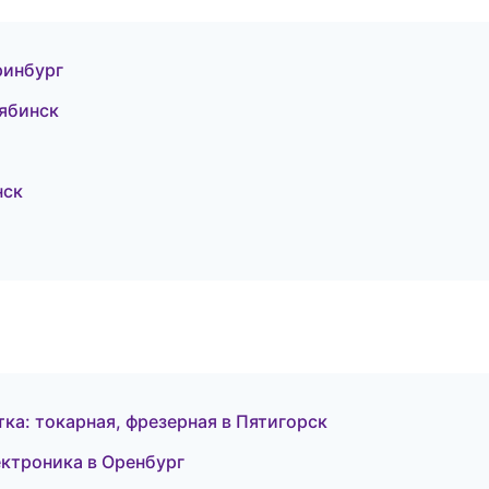
ринбург
ябинск
нск
ка: токарная, фрезерная в Пятигорск
ектроника в Оренбург