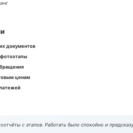
динг
ми
их документов
 фотоэтапы
обращения
птовым ценам
платежей
оотчёты с этапов. Работать было спокойно и предсказ