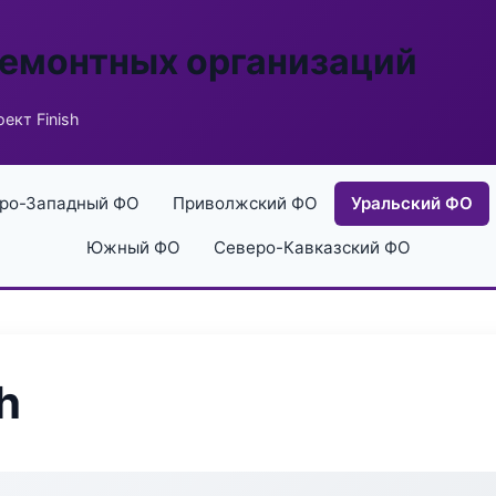
ремонтных организаций
ект Finish
ро-Западный ФО
Приволжский ФО
Уральский ФО
Южный ФО
Северо-Кавказский ФО
h