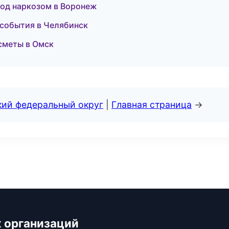
под наркозом в Воронеж
и события в Челябинск
 сметы в Омск
кий федеральный округ
|
Главная страница
→
 организаций