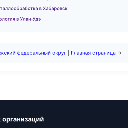
 металлообработка в Хабаровск
тология в Улан-Удэ
лжский федеральный округ
|
Главная страница
→
 организаций