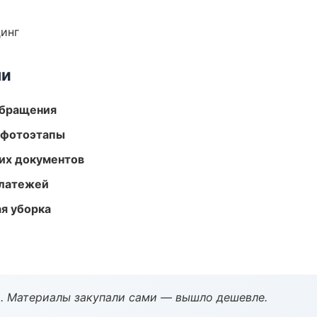
динг
ми
обращения
 фотоэтапы
их документов
платежей
ая уборка
. Материалы закупали сами — вышло дешевле.