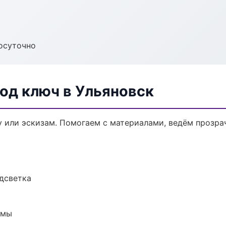
осуточно
од ключ в Ульяновск
у или эскизам. Помогаем с материалами, ведём прозр
одсветка
емы