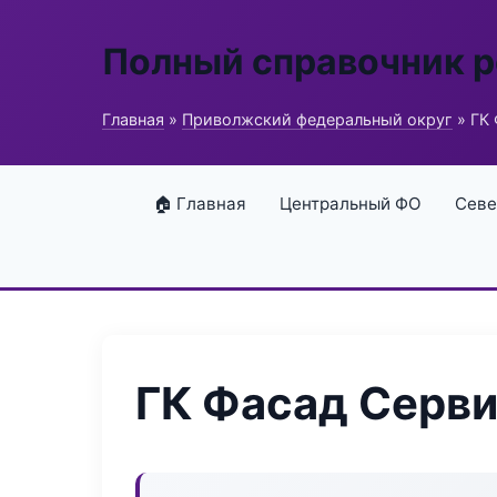
Полный справочник 
Главная
»
Приволжский федеральный округ
» ГК
🏠 Главная
Центральный ФО
Севе
ГК Фасад Серв