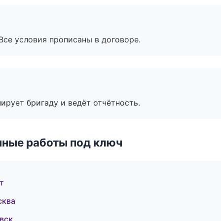
Все условия прописаны в договоре.
ирует бригаду и ведёт отчётность.
чные работы под ключ
т
сква
вск