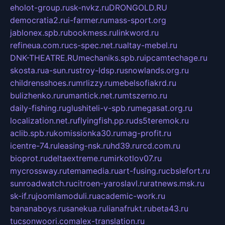
eholot-group.ru
sk-nvkz.ru
DRONGOLD.RU
democratia2.ru
i-farmer.ru
mass-sport.org
jablonex.spb.ru
bookmess.ru
linkword.ru
refineua.com.ru
cs-spec.net.ru
altay-mebel.ru
DNK-THEATRE.RU
mechaniks.spb.ru
ipcamtechage.ru
skosta.ru
a-sun.ru
stroy-ldsp.ru
snowlands.org.ru
childrensshoes.ru
mrlizzy.ru
mebelsofiakrd.ru
bulizhenko.ru
rumantick.net.ru
mtszerno.ru
daily-fishing.ru
glushiteli-v-spb.ru
megasat.org.ru
localization.net.ru
flyingfish.pp.ru
ds5teremok.ru
aclib.spb.ru
komissionka30.ru
mag-profit.ru
icentre-74.ru
leasing-nsk.ru
hd39.ru
rcd.com.ru
bioprot.ru
deltaextreme.ru
mirkotlov07.ru
mycrossway.ru
temamedia.ru
art-fusing.ru
cbslefort.ru
sunroadwatch.ru
citroen-yaroslavl.ru
ratnews.msk.ru
sk-if.ru
joomlamoduli.ru
academic-work.ru
bananaboys.ru
sanekua.ru
lianafrukt.ru
beta43.ru
tucsonwoori.com
alex-translation.ru