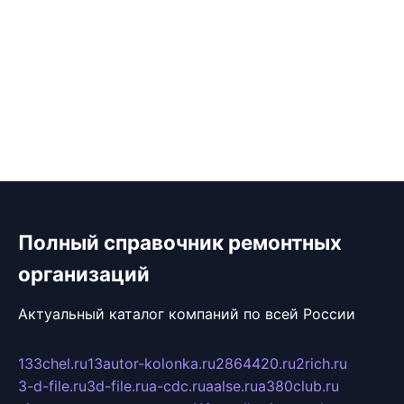
Полный справочник ремонтных
организаций
Актуальный каталог компаний по всей России
133chel.ru
13autor-kolonka.ru
2864420.ru
2rich.ru
3-d-file.ru
3d-file.ru
a-cdc.ru
aalse.ru
a380club.ru