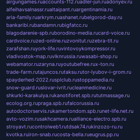
airgungames.ru
accounts-112.ru
adler-jun.ru
adonyev.ru
alfeihavsalnassr.ru
altaipant.ru
argentinamia.ru
aria-family.ru
arkrym.ru
ashanet.ru
belgorod-day.ru
bankaribi.ru
bandamn.ru
bigfatcc.ru
blagodarenie-spb.ru
borodino-media.ru
card-voice.ru
cardvoice.ru
zed-online.ru
zvonitut.ru
zebra-tlt.ru
zarafshan.ru
york-life.ru
vintovoykompressor.ru
vladivostok-map.ru
vlknrussia.ru
wasabi-shop.ru
webamator.ru
zaryna.ru
youtubefree.ru
x-ton.ru
trade-farm.ru
tajuncos.ru
taksu.ru
tor-lyubov-i-grom.ru
spayderhed-2022.ru
splclub.ru
stoppamedia.ru
snow-guard.ru
slovar-ivrit.ru
cleanmedicine.ru
shkurki-karakulya.ru
kanotiforet.spb.ru
tutmassage.ru
ecolog.org.ru
praga.spb.ru
falcorussia.ru
autodoctorservis.ru
kamertondom.spb.ru
net-life.net.ru
avto-vozim.ru
sakhcamera.ru
alliance-electro.spb.ru
stroyavt.ru
controlweb1.ru
tdsak74.ru
kinzozo-ru.ru
kvotka.ru
iron-snab.ru
costa-bella.ru
eugrus.pp.ru