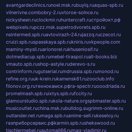
avantgardeclinics.ru
noel.msk.ru
buylq.ru
aquas-spb.ru
vilnerivne.com
bobry-2.ru
vtoroe-solnce.ru
nickysheen.ru
clockmir.ru
huntercraft.ru
стройокт.рф
webpixels.ru
pczz.msk.su
petrodvorets.spb.ru
nsintermed.spb.ru
avtovirazh-24.ru
jazzq.ru
czecot.ru
cruizi.spb.ru
spasskaya.spb.ru
kniris.ru
vkpeople.com
maminy-mysli.ru
arionorel.ru
khuseniosif.ru
dotmediacup.spb.ru
mebel-tiraspol.ru
all-books.biz
vmauto.spb.ru
shop-astyle.ru
derevo-s.ru
contrinform.ru
gutserial.ru
mdrussia.spb.ru
monod.ru
refine.org.ru
uk-krein.ru
kamensk61.ru
zooclub.info
filonov.org.ru
технокамск.рф
ra-spectr.ru
ooodriada.ru
promelmash.spb.ru
ixtys.spb.ru
fccity.ru
glamourstudio.spb.ru
kola-nature.org
spbmaster.spb.ru
musicoutlet.ru
china.msk.ru
bulldog.su
grimm-online.ru
outlander.net.ru
maga.spb.ru
anime-sell.ru
keseloy.ru
газприборсервис.рф
karmin.spb.ru
shekswood.ru
tischlermebel.ru
automall66.ru
mag-vladimir.ru