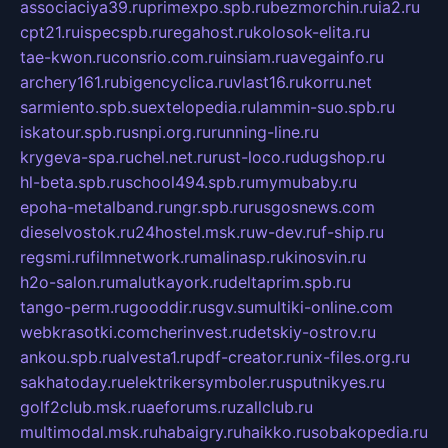
associaciya39.ru
primexpo.spb.ru
bezmorchin.ru
ia2.ru
cpt21.ru
ispecspb.ru
regahost.ru
kolosok-elita.ru
tae-kwon.ru
consrio.com.ru
insiam.ru
avegainfo.ru
archery161.ru
bigencyclica.ru
vlast16.ru
korru.net
sarmiento.spb.su
extelopedia.ru
lammin-suo.spb.ru
iskatour.spb.ru
snpi.org.ru
running-line.ru
krygeva-spa.ru
chel.net.ru
rust-loco.ru
dugshop.ru
hl-beta.spb.ru
school494.spb.ru
mymubaby.ru
epoha-metalband.ru
ngr.spb.ru
rusgosnews.com
dieselvostok.ru
24hostel.msk.ru
w-dev.ru
f-ship.ru
regsmi.ru
filmnetwork.ru
malinasp.ru
kinosvin.ru
h2o-salon.ru
malutkayork.ru
deltaprim.spb.ru
tango-perm.ru
gooddir.ru
sgv.su
multiki-online.com
webkrasotki.com
cherinvest.ru
detskiy-ostrov.ru
ankou.spb.ru
alvesta1.ru
pdf-creator.ru
nix-files.org.ru
sakhatoday.ru
elektrikersymboler.ru
sputnikyes.ru
golf2club.msk.ru
aeforums.ru
zallclub.ru
multimodal.msk.ru
habaigry.ru
haikko.ru
sobakopedia.ru