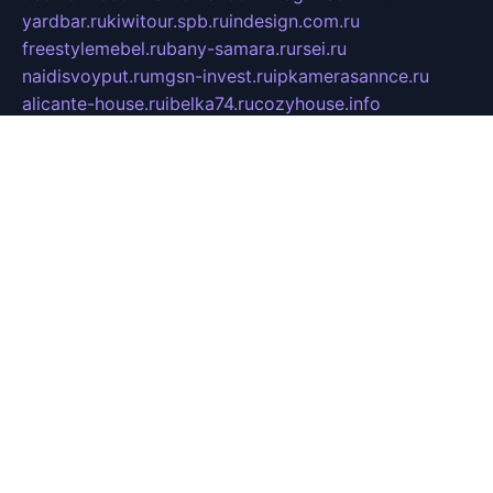
yardbar.ru
kiwitour.spb.ru
indesign.com.ru
freestylemebel.ru
bany-samara.ru
rsei.ru
naidisvoyput.ru
mgsn-invest.ru
ipkamerasannce.ru
alicante-house.ru
ibelka74.ru
cozyhouse.info
vlkargalev-studio.ru
700mb.ru
figura-ufa.ru
alina-live.ru
belarusiannews.ru
womenknow.ru
dos-vniimk.ru
sega.net.ru
dv.net.ru
phenomenonsofhistory.com
telesputnik.net.ru
wall.pp.ru
pylesosroidmi.ru
gtc-clan.ru
cligs.ru
bibikazap.ru
popova.org.ru
netwhistler.spb.ru
bellvil.ru
bonzon.ru
iss-vladik.ru
defiparis.net.ru
las-gryzas.ru
amku.ru
electednews.spb.ru
feather.org.ru
spar72.ru
tankiigri.ru
dominus.com.ru
ibtree.ru
sanykool.pp.ru
unixlib.org.ru
menatep.spb.ru
gartenterrassen.ru
printeka.ru
skvozilka.com.ru
parkovka-pub.ru
lovemobi.ru
art-ru.ru
emulatorz.com.ru
alucomp.com.ru
tatforum.com.ru
alternativa-profi.ru
dermakler.ru
artsurvey.ru
aredir.ru
khimspas.ru
centr-maxi.ru
2018r.ru