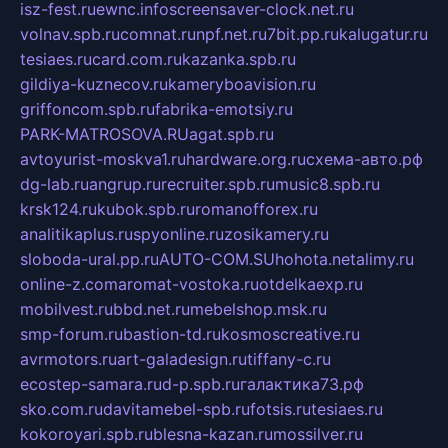
isz-fest.ru
ewnc.info
screensaver-clock.net.ru
volnav.spb.ru
comnat.ru
npf.net.ru
7bit.pp.ru
kalugatur.ru
tesiaes.ru
card.com.ru
kazanka.spb.ru
gildiya-kuznecov.ru
kameryboavision.ru
griffoncom.spb.ru
fabrika-emotsiy.ru
PARK-MATROSOVA.RU
agat.spb.ru
avtoyurist-moskva1.ru
hardware.org.ru
схема-авто.рф
dg-lab.ru
angrup.ru
recruiter.spb.ru
music8.spb.ru
krsk124.ru
kubok.spb.ru
romanofforex.ru
analitikaplus.ru
spyonline.ru
zosikamery.ru
sloboda-ural.pp.ru
AUTO-COM.SU
hohota.net
alimy.ru
online-z.com
aromat-vostoka.ru
otdelkaexp.ru
mobilvest.ru
bbd.net.ru
mebelshop.msk.ru
smp-forum.ru
bastion-td.ru
kosmoscreative.ru
avrmotors.ru
art-galadesign.ru
tiffany-c.ru
ecostep-samara.ru
d-p.spb.ru
галактика73.рф
sko.com.ru
davitamebel-spb.ru
fotsis.ru
tesiaes.ru
kokoroyari.spb.ru
blesna-kazan.ru
mossilver.ru