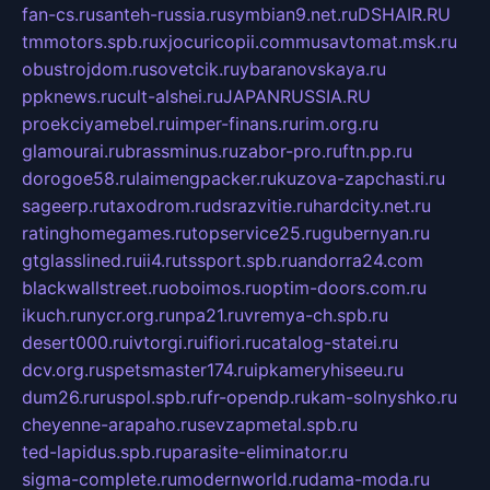
fan-cs.ru
santeh-russia.ru
symbian9.net.ru
DSHAIR.RU
tmmotors.spb.ru
xjocuricopii.com
musavtomat.msk.ru
obustrojdom.ru
sovetcik.ru
ybaranovskaya.ru
ppknews.ru
cult-alshei.ru
JAPANRUSSIA.RU
proekciyamebel.ru
imper-finans.ru
rim.org.ru
glamourai.ru
brassminus.ru
zabor-pro.ru
ftn.pp.ru
dorogoe58.ru
laimengpacker.ru
kuzova-zapchasti.ru
sageerp.ru
taxodrom.ru
dsrazvitie.ru
hardcity.net.ru
ratinghomegames.ru
topservice25.ru
gubernyan.ru
gtglasslined.ru
ii4.ru
tssport.spb.ru
andorra24.com
blackwallstreet.ru
oboimos.ru
optim-doors.com.ru
ikuch.ru
nycr.org.ru
npa21.ru
vremya-ch.spb.ru
desert000.ru
ivtorgi.ru
ifiori.ru
catalog-statei.ru
dcv.org.ru
spetsmaster174.ru
ipkameryhiseeu.ru
dum26.ru
ruspol.spb.ru
fr-opendp.ru
kam-solnyshko.ru
cheyenne-arapaho.ru
sevzapmetal.spb.ru
ted-lapidus.spb.ru
parasite-eliminator.ru
sigma-complete.ru
modernworld.ru
dama-moda.ru