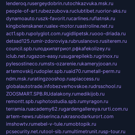
lenderoq.ru
sergeydobrin.ru
tochkazvuka.msk.ru
people-of-art.ru
bezzubova.ru
clubtibet.ru
orior-aks.ru
dynamoauto.ru
szk-favorit.ru
carlines.ru
flatnsk.ru
kingbolenskaner.ru
alex-motor.ru
astroline.net.ru
act1.spb.ru
polyglot.com.ru
gidlipetsk.ru
ooo-driada.ru
detsad125.ru
mir-zdoroviya.ru
bruslanovo.ru
siterem.ru
council.spb.ru
лодкипатриот.рф
kafekolizey.ru
iclub.net.ru
gazon-easy.ru
sugarepilekb.ru
grinox.ru
pylesostineco.ru
msts-ozarenie.ru
kameryjooan.ru
artemovskij.ru
dopler.spb.ru
aid70.ru
metall-perm.ru
ndm.msk.ru
ratingzooshop.ru
apiaccess.ru
globalautotrade.info
bezverhovskoe.ru
drsschool.ru
ZOOSMART.SPB.RU
dalakony.ru
medikijob.ru
remontt.spb.ru
photostudia.spb.ru
myragon.ru
terramia.ru
academy62.ru
gardengallereya.ru
rti.com.ru
artem-news.ru
biserinca.ru
krasnodarkurort.com
imshowtv.ru
mebel-v-tule.ru
mobtopik.ru
pcsecurity.net.ru
tool-sib.ru
multimetrunit.ru
sp-tour.ru