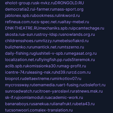
eholot-group.ru
sk-nvkz.ru
DRONGOLD.RU
democratia2.ru
i-farmer.ru
mass-sport.org
jablonex.spb.ru
bookmess.ru
linkword.ru
refineua.com.ru
cs-spec.net.ru
altay-mebel.ru
DNK-THEATRE.RU
mechaniks.spb.ru
ipcamtechage.ru
skosta.ru
a-sun.ru
stroy-ldsp.ru
snowlands.org.ru
childrensshoes.ru
mrlizzy.ru
mebelsofiakrd.ru
bulizhenko.ru
rumantick.net.ru
mtszerno.ru
daily-fishing.ru
glushiteli-v-spb.ru
megasat.org.ru
localization.net.ru
flyingfish.pp.ru
ds5teremok.ru
aclib.spb.ru
komissionka30.ru
mag-profit.ru
icentre-74.ru
leasing-nsk.ru
hd39.ru
rcd.com.ru
bioprot.ru
deltaextreme.ru
mirkotlov07.ru
mycrossway.ru
temamedia.ru
art-fusing.ru
cbslefort.ru
sunroadwatch.ru
citroen-yaroslavl.ru
ratnews.msk.ru
sk-if.ru
joomlamoduli.ru
academic-work.ru
bananaboys.ru
sanekua.ru
lianafrukt.ru
beta43.ru
tucsonwoori.com
alex-translation.ru