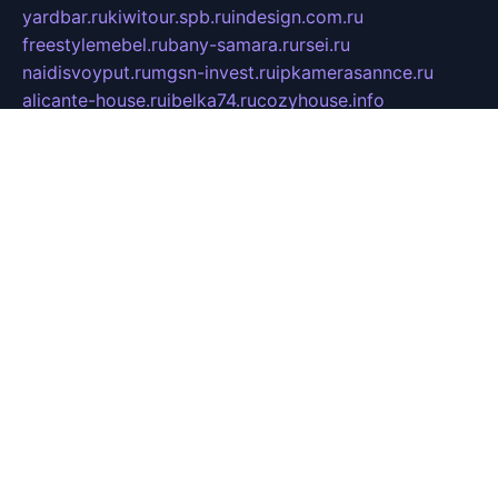
yardbar.ru
kiwitour.spb.ru
indesign.com.ru
freestylemebel.ru
bany-samara.ru
rsei.ru
naidisvoyput.ru
mgsn-invest.ru
ipkamerasannce.ru
alicante-house.ru
ibelka74.ru
cozyhouse.info
vlkargalev-studio.ru
700mb.ru
figura-ufa.ru
alina-live.ru
belarusiannews.ru
womenknow.ru
dos-vniimk.ru
sega.net.ru
dv.net.ru
phenomenonsofhistory.com
telesputnik.net.ru
wall.pp.ru
pylesosroidmi.ru
gtc-clan.ru
cligs.ru
bibikazap.ru
popova.org.ru
netwhistler.spb.ru
bellvil.ru
bonzon.ru
iss-vladik.ru
defiparis.net.ru
las-gryzas.ru
amku.ru
electednews.spb.ru
feather.org.ru
spar72.ru
tankiigri.ru
dominus.com.ru
ibtree.ru
sanykool.pp.ru
unixlib.org.ru
menatep.spb.ru
gartenterrassen.ru
printeka.ru
skvozilka.com.ru
parkovka-pub.ru
lovemobi.ru
art-ru.ru
emulatorz.com.ru
alucomp.com.ru
tatforum.com.ru
alternativa-profi.ru
dermakler.ru
artsurvey.ru
aredir.ru
khimspas.ru
centr-maxi.ru
2018r.ru