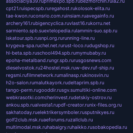
associaciya39.ru
primexpo.spb.ru
bezmorchin.ru
ia2.ru
cpt21.ru
ispecspb.ru
regahost.ru
kolosok-elita.ru
tae-kwon.ru
consrio.com.ru
insiam.ru
avegainfo.ru
archery161.ru
bigencyclica.ru
vlast16.ru
korru.net
sarmiento.spb.su
extelopedia.ru
lammin-suo.spb.ru
iskatour.spb.ru
snpi.org.ru
running-line.ru
krygeva-spa.ru
chel.net.ru
rust-loco.ru
dugshop.ru
hl-beta.spb.ru
school494.spb.ru
mymubaby.ru
epoha-metalband.ru
ngr.spb.ru
rusgosnews.com
dieselvostok.ru
24hostel.msk.ru
w-dev.ru
f-ship.ru
regsmi.ru
filmnetwork.ru
malinasp.ru
kinosvin.ru
h2o-salon.ru
malutkayork.ru
deltaprim.spb.ru
tango-perm.ru
gooddir.ru
sgv.su
multiki-online.com
webkrasotki.com
cherinvest.ru
detskiy-ostrov.ru
ankou.spb.ru
alvesta1.ru
pdf-creator.ru
nix-files.org.ru
sakhatoday.ru
elektrikersymboler.ru
sputnikyes.ru
golf2club.msk.ru
aeforums.ru
zallclub.ru
multimodal.msk.ru
habaigry.ru
haikko.ru
sobakopedia.ru