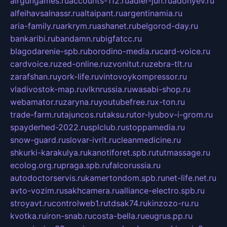
airgungames.ru
accounts-112.ru
adler-jun.ru
adonyev.ru
alfeihavsalnassr.ru
altaipant.ru
argentinamia.ru
aria-family.ru
arkrym.ru
ashanet.ru
belgorod-day.ru
bankaribi.ru
bandamn.ru
bigfatcc.ru
blagodarenie-spb.ru
borodino-media.ru
card-voice.ru
cardvoice.ru
zed-online.ru
zvonitut.ru
zebra-tlt.ru
zarafshan.ru
york-life.ru
vintovoykompressor.ru
vladivostok-map.ru
vlknrussia.ru
wasabi-shop.ru
webamator.ru
zaryna.ru
youtubefree.ru
x-ton.ru
trade-farm.ru
tajuncos.ru
taksu.ru
tor-lyubov-i-grom.ru
spayderhed-2022.ru
splclub.ru
stoppamedia.ru
snow-guard.ru
slovar-ivrit.ru
cleanmedicine.ru
shkurki-karakulya.ru
kanotiforet.spb.ru
tutmassage.ru
ecolog.org.ru
praga.spb.ru
falcorussia.ru
autodoctorservis.ru
kamertondom.spb.ru
net-life.net.ru
avto-vozim.ru
sakhcamera.ru
alliance-electro.spb.ru
stroyavt.ru
controlweb1.ru
tdsak74.ru
kinzozo-ru.ru
kvotka.ru
iron-snab.ru
costa-bella.ru
eugrus.pp.ru