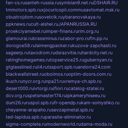
fan-cs.ru
santeh-russia.ru
symbian9.net.ru
DSHAIR.RU
tmmotors.spb.ru
xjocuricopii.com
musavtomat.msk.ru
obustrojdom.ru
sovetcik.ru
ybaranovskaya.ru
ppknews.ru
cult-alshei.ru
JAPANRUSSIA.RU
proekciyamebel.ru
imper-finans.ru
rim.org.ru
glamourai.ru
brassminus.ru
zabor-pro.ru
ftn.pp.ru
dorogoe58.ru
laimengpacker.ru
kuzova-zapchasti.ru
sageerp.ru
taxodrom.ru
dsrazvitie.ru
hardcity.net.ru
ratinghomegames.ru
topservice25.ru
gubernyan.ru
gtglasslined.ru
ii4.ru
tssport.spb.ru
andorra24.com
blackwallstreet.ru
oboimos.ru
optim-doors.com.ru
ikuch.ru
nycr.org.ru
npa21.ru
vremya-ch.spb.ru
desert000.ru
ivtorgi.ru
ifiori.ru
catalog-statei.ru
dcv.org.ru
spetsmaster174.ru
ipkameryhiseeu.ru
dum26.ru
ruspol.spb.ru
fr-opendp.ru
kam-solnyshko.ru
cheyenne-arapaho.ru
sevzapmetal.spb.ru
ted-lapidus.spb.ru
parasite-eliminator.ru
sigma-complete.ru
modernworld.ru
dama-moda.ru