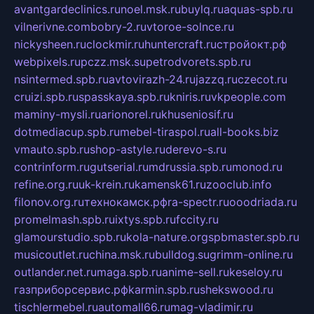
avantgardeclinics.ru
noel.msk.ru
buylq.ru
aquas-spb.ru
vilnerivne.com
bobry-2.ru
vtoroe-solnce.ru
nickysheen.ru
clockmir.ru
huntercraft.ru
стройокт.рф
webpixels.ru
pczz.msk.su
petrodvorets.spb.ru
nsintermed.spb.ru
avtovirazh-24.ru
jazzq.ru
czecot.ru
cruizi.spb.ru
spasskaya.spb.ru
kniris.ru
vkpeople.com
maminy-mysli.ru
arionorel.ru
khuseniosif.ru
dotmediacup.spb.ru
mebel-tiraspol.ru
all-books.biz
vmauto.spb.ru
shop-astyle.ru
derevo-s.ru
contrinform.ru
gutserial.ru
mdrussia.spb.ru
monod.ru
refine.org.ru
uk-krein.ru
kamensk61.ru
zooclub.info
filonov.org.ru
технокамск.рф
ra-spectr.ru
ooodriada.ru
promelmash.spb.ru
ixtys.spb.ru
fccity.ru
glamourstudio.spb.ru
kola-nature.org
spbmaster.spb.ru
musicoutlet.ru
china.msk.ru
bulldog.su
grimm-online.ru
outlander.net.ru
maga.spb.ru
anime-sell.ru
keseloy.ru
газприборсервис.рф
karmin.spb.ru
shekswood.ru
tischlermebel.ru
automall66.ru
mag-vladimir.ru