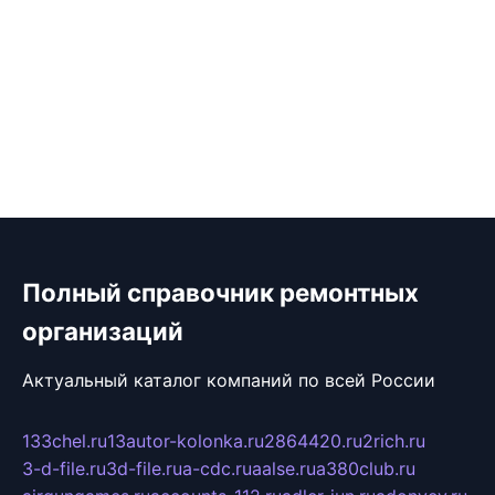
Полный справочник ремонтных
организаций
Актуальный каталог компаний по всей России
133chel.ru
13autor-kolonka.ru
2864420.ru
2rich.ru
3-d-file.ru
3d-file.ru
a-cdc.ru
aalse.ru
a380club.ru