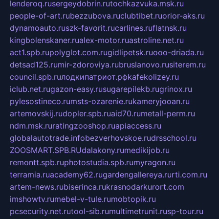
lenderoq.ru
sergeydobrin.ru
tochkazvuka.msk.ru
people-of-art.ru
bezzubova.ru
clubtibet.ru
orior-aks.ru
dynamoauto.ru
szk-favorit.ru
carlines.ru
flatnsk.ru
kingbolenskaner.ru
alex-motor.ru
astroline.net.ru
act1.spb.ru
polyglot.com.ru
gidlipetsk.ru
ooo-driada.ru
detsad125.ru
mir-zdoroviya.ru
bruslanovo.ru
siterem.ru
council.spb.ru
лодкипатриот.рф
kafekolizey.ru
iclub.net.ru
gazon-easy.ru
sugarepilekb.ru
grinox.ru
pylesostineco.ru
msts-ozarenie.ru
kameryjooan.ru
artemovskij.ru
dopler.spb.ru
aid70.ru
metall-perm.ru
ndm.msk.ru
ratingzooshop.ru
apiaccess.ru
globalautotrade.info
bezverhovskoe.ru
drsschool.ru
ZOOSMART.SPB.RU
dalakony.ru
medikijob.ru
remontt.spb.ru
photostudia.spb.ru
myragon.ru
terramia.ru
academy62.ru
gardengallereya.ru
rti.com.ru
artem-news.ru
biserinca.ru
krasnodarkurort.com
imshowtv.ru
mebel-v-tule.ru
mobtopik.ru
pcsecurity.net.ru
tool-sib.ru
multimetrunit.ru
sp-tour.ru