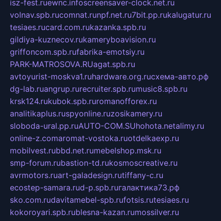
isz-fest.ru
ewnc.info
screensaver-clock.net.ru
volnav.spb.ru
comnat.ru
npf.net.ru
7bit.pp.ru
kalugatur.ru
tesiaes.ru
card.com.ru
kazanka.spb.ru
gildiya-kuznecov.ru
kameryboavision.ru
griffoncom.spb.ru
fabrika-emotsiy.ru
PARK-MATROSOVA.RU
agat.spb.ru
avtoyurist-moskva1.ru
hardware.org.ru
схема-авто.рф
dg-lab.ru
angrup.ru
recruiter.spb.ru
music8.spb.ru
krsk124.ru
kubok.spb.ru
romanofforex.ru
analitikaplus.ru
spyonline.ru
zosikamery.ru
sloboda-ural.pp.ru
AUTO-COM.SU
hohota.net
alimy.ru
online-z.com
aromat-vostoka.ru
otdelkaexp.ru
mobilvest.ru
bbd.net.ru
mebelshop.msk.ru
smp-forum.ru
bastion-td.ru
kosmoscreative.ru
avrmotors.ru
art-galadesign.ru
tiffany-c.ru
ecostep-samara.ru
d-p.spb.ru
галактика73.рф
sko.com.ru
davitamebel-spb.ru
fotsis.ru
tesiaes.ru
kokoroyari.spb.ru
blesna-kazan.ru
mossilver.ru