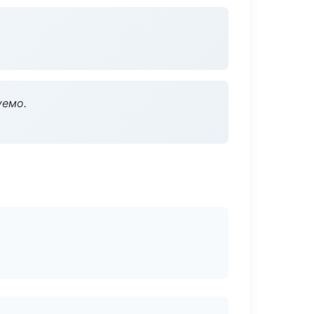
уемо.