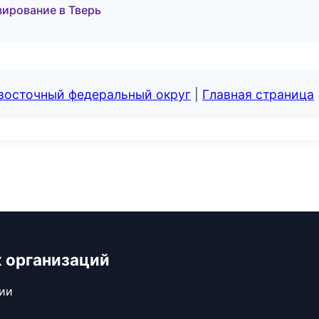
зирование в Тверь
евосточный федеральный округ
|
Главная страница
 организаций
сии