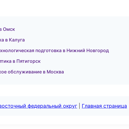
 в Омск
ка в Калуга
ехнологическая подготовка в Нижний Новгород
птика в Пятигорск
ское обслуживание в Москва
евосточный федеральный округ
|
Главная страница