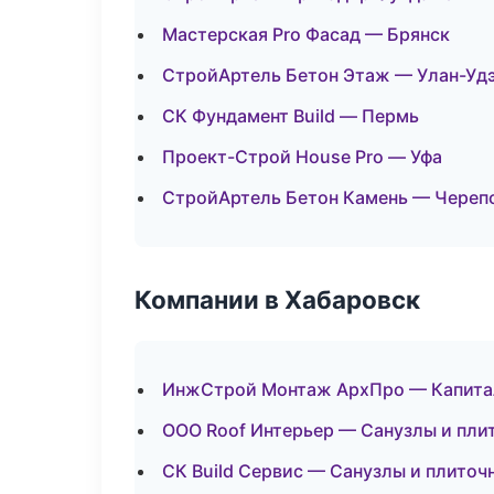
Мастерская Pro Фасад — Брянск
СтройАртель Бетон Этаж — Улан-Уд
СК Фундамент Build — Пермь
Проект-Строй House Pro — Уфа
СтройАртель Бетон Камень — Череп
Компании в Хабаровск
ИнжСтрой Монтаж АрхПро — Капитал
ООО Roof Интерьер — Санузлы и пли
СК Build Сервис — Санузлы и плиточ