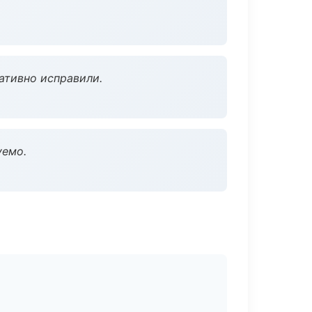
ативно исправили.
уемо.