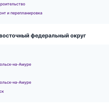
троительство
онт и перепланировка
евосточный федеральный округ
ольск-на-Амуре
ольск-на-Амуре
ск