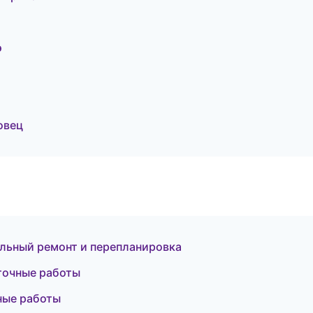
э
овец
ьный ремонт и перепланировка
точные работы
ные работы