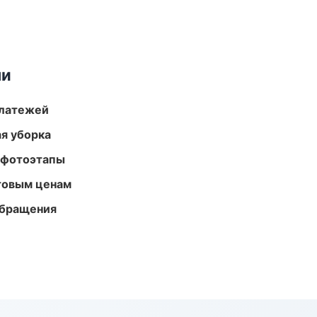
ми
платежей
ая уборка
 фотоэтапы
птовым ценам
обращения