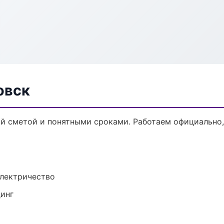
овск
ой сметой и понятными сроками. Работаем официально,
электричество
динг