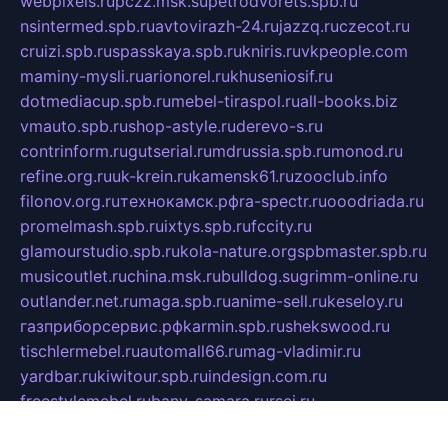
webpixels.ru
pczz.msk.su
petrodvorets.spb.ru
nsintermed.spb.ru
avtovirazh-24.ru
jazzq.ru
czecot.ru
cruizi.spb.ru
spasskaya.spb.ru
kniris.ru
vkpeople.com
maminy-mysli.ru
arionorel.ru
khuseniosif.ru
dotmediacup.spb.ru
mebel-tiraspol.ru
all-books.biz
vmauto.spb.ru
shop-astyle.ru
derevo-s.ru
contrinform.ru
gutserial.ru
mdrussia.spb.ru
monod.ru
refine.org.ru
uk-krein.ru
kamensk61.ru
zooclub.info
filonov.org.ru
технокамск.рф
ra-spectr.ru
ooodriada.ru
promelmash.spb.ru
ixtys.spb.ru
fccity.ru
glamourstudio.spb.ru
kola-nature.org
spbmaster.spb.ru
musicoutlet.ru
china.msk.ru
bulldog.su
grimm-online.ru
outlander.net.ru
maga.spb.ru
anime-sell.ru
keseloy.ru
газприборсервис.рф
karmin.spb.ru
shekswood.ru
tischlermebel.ru
automall66.ru
mag-vladimir.ru
yardbar.ru
kiwitour.spb.ru
indesign.com.ru
freestylemebel.ru
bany-samara.ru
rsei.ru
naidisvoyput.ru
mgsn-invest.ru
ipkamerasannce.ru