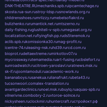
DNK-THEATRE.RU
mechaniks.spb.ru
ipcamtechage.ru
skosta.ru
a-sun.ru
stroy-ldsp.ru
snowlands.org.ru
childrensshoes.ru
mrlizzy.ru
mebelsofiakrd.ru
bulizhenko.ru
rumantick.net.ru
mtszerno.ru
daily-fishing.ru
glushiteli-v-spb.ru
megasat.org.ru
localization.net.ru
flyingfish.pp.ru
ds5teremok.ru
aclib.spb.ru
komissionka30.ru
mag-profit.ru
icentre-74.ru
leasing-nsk.ru
hd39.ru
rcd.com.ru
bioprot.ru
deltaextreme.ru
mirkotlov07.ru
mycrossway.ru
temamedia.ru
art-fusing.ru
cbslefort.ru
sunroadwatch.ru
citroen-yaroslavl.ru
ratnews.msk.ru
sk-if.ru
joomlamoduli.ru
academic-work.ru
bananaboys.ru
sanekua.ru
lianafrukt.ru
beta43.ru
tucsonwoori.com
alex-translation.ru
avantgardeclinics.ru
noel.msk.ru
buylq.ru
aquas-spb.ru
vilnerivne.com
bobry-2.ru
vtoroe-solnce.ru
nickysheen.ru
clockmir.ru
huntercraft.ru
стройокт.рф