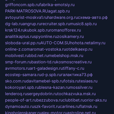
griffoncom.spb.ru
fabrika-emotsiy.ru
PARK-MATROSOVA.RU
agat.spb.ru
avtoyurist-moskva1.ru
hardware.org.ru
схема-авто.рф
dg-lab.ru
angrup.ru
recruiter.spb.ru
music8.spb.ru
krsk124.ru
kubok.spb.ru
romanofforex.ru
analitikaplus.ru
spyonline.ru
zosikamery.ru
sloboda-ural.pp.ru
AUTO-COM.SU
hohota.net
alimy.ru
online-z.com
aromat-vostoka.ru
otdelkaexp.ru
mobilvest.ru
bbd.net.ru
mebelshop.msk.ru
smp-forum.ru
bastion-td.ru
kosmoscreative.ru
avrmotors.ru
art-galadesign.ru
tiffany-c.ru
ecostep-samara.ru
d-p.spb.ru
галактика73.рф
sko.com.ru
davitamebel-spb.ru
fotsis.ru
tesiaes.ru
kokoroyari.spb.ru
blesna-kazan.ru
mossilver.ru
lenderoq.ru
sergeydobrin.ru
tochkazvuka.msk.ru
people-of-art.ru
bezzubova.ru
clubtibet.ru
orior-aks.ru
dynamoauto.ru
szk-favorit.ru
carlines.ru
flatnsk.ru
kingbolenskaner.ru
alex-motor.ru
astroline.net.ru