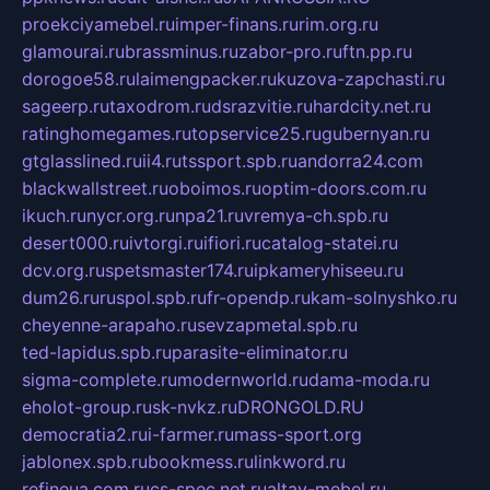
proekciyamebel.ru
imper-finans.ru
rim.org.ru
glamourai.ru
brassminus.ru
zabor-pro.ru
ftn.pp.ru
dorogoe58.ru
laimengpacker.ru
kuzova-zapchasti.ru
sageerp.ru
taxodrom.ru
dsrazvitie.ru
hardcity.net.ru
ratinghomegames.ru
topservice25.ru
gubernyan.ru
gtglasslined.ru
ii4.ru
tssport.spb.ru
andorra24.com
blackwallstreet.ru
oboimos.ru
optim-doors.com.ru
ikuch.ru
nycr.org.ru
npa21.ru
vremya-ch.spb.ru
desert000.ru
ivtorgi.ru
ifiori.ru
catalog-statei.ru
dcv.org.ru
spetsmaster174.ru
ipkameryhiseeu.ru
dum26.ru
ruspol.spb.ru
fr-opendp.ru
kam-solnyshko.ru
cheyenne-arapaho.ru
sevzapmetal.spb.ru
ted-lapidus.spb.ru
parasite-eliminator.ru
sigma-complete.ru
modernworld.ru
dama-moda.ru
eholot-group.ru
sk-nvkz.ru
DRONGOLD.RU
democratia2.ru
i-farmer.ru
mass-sport.org
jablonex.spb.ru
bookmess.ru
linkword.ru
refineua.com.ru
cs-spec.net.ru
altay-mebel.ru