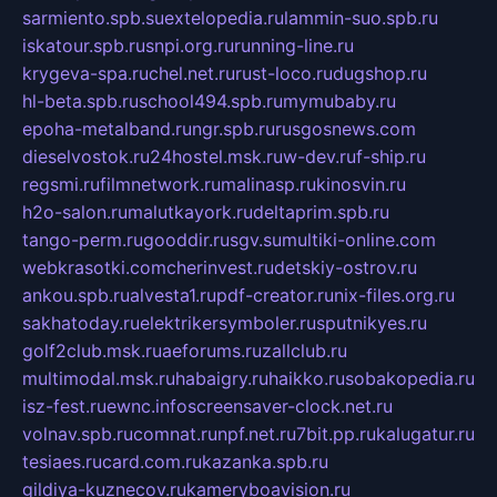
sarmiento.spb.su
extelopedia.ru
lammin-suo.spb.ru
iskatour.spb.ru
snpi.org.ru
running-line.ru
krygeva-spa.ru
chel.net.ru
rust-loco.ru
dugshop.ru
hl-beta.spb.ru
school494.spb.ru
mymubaby.ru
epoha-metalband.ru
ngr.spb.ru
rusgosnews.com
dieselvostok.ru
24hostel.msk.ru
w-dev.ru
f-ship.ru
regsmi.ru
filmnetwork.ru
malinasp.ru
kinosvin.ru
h2o-salon.ru
malutkayork.ru
deltaprim.spb.ru
tango-perm.ru
gooddir.ru
sgv.su
multiki-online.com
webkrasotki.com
cherinvest.ru
detskiy-ostrov.ru
ankou.spb.ru
alvesta1.ru
pdf-creator.ru
nix-files.org.ru
sakhatoday.ru
elektrikersymboler.ru
sputnikyes.ru
golf2club.msk.ru
aeforums.ru
zallclub.ru
multimodal.msk.ru
habaigry.ru
haikko.ru
sobakopedia.ru
isz-fest.ru
ewnc.info
screensaver-clock.net.ru
volnav.spb.ru
comnat.ru
npf.net.ru
7bit.pp.ru
kalugatur.ru
tesiaes.ru
card.com.ru
kazanka.spb.ru
gildiya-kuznecov.ru
kameryboavision.ru