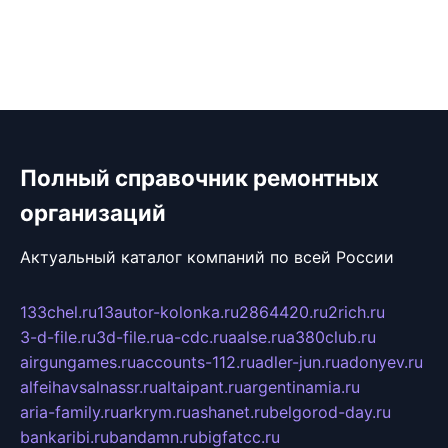
Полный справочник ремонтных
организаций
Актуальный каталог компаний по всей России
133chel.ru
13autor-kolonka.ru
2864420.ru
2rich.ru
3-d-file.ru
3d-file.ru
a-cdc.ru
aalse.ru
a380club.ru
airgungames.ru
accounts-112.ru
adler-jun.ru
adonyev.ru
alfeihavsalnassr.ru
altaipant.ru
argentinamia.ru
aria-family.ru
arkrym.ru
ashanet.ru
belgorod-day.ru
bankaribi.ru
bandamn.ru
bigfatcc.ru