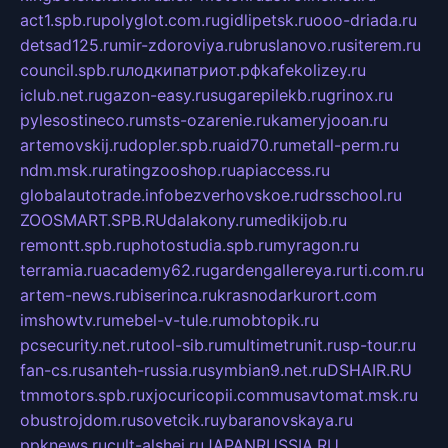
act1.spb.ru
polyglot.com.ru
gidlipetsk.ru
ooo-driada.ru
detsad125.ru
mir-zdoroviya.ru
bruslanovo.ru
siterem.ru
council.spb.ru
лодкипатриот.рф
kafekolizey.ru
iclub.net.ru
gazon-easy.ru
sugarepilekb.ru
grinox.ru
pylesostineco.ru
msts-ozarenie.ru
kameryjooan.ru
artemovskij.ru
dopler.spb.ru
aid70.ru
metall-perm.ru
ndm.msk.ru
ratingzooshop.ru
apiaccess.ru
globalautotrade.info
bezverhovskoe.ru
drsschool.ru
ZOOSMART.SPB.RU
dalakony.ru
medikijob.ru
remontt.spb.ru
photostudia.spb.ru
myragon.ru
terramia.ru
academy62.ru
gardengallereya.ru
rti.com.ru
artem-news.ru
biserinca.ru
krasnodarkurort.com
imshowtv.ru
mebel-v-tule.ru
mobtopik.ru
pcsecurity.net.ru
tool-sib.ru
multimetrunit.ru
sp-tour.ru
fan-cs.ru
santeh-russia.ru
symbian9.net.ru
DSHAIR.RU
tmmotors.spb.ru
xjocuricopii.com
musavtomat.msk.ru
obustrojdom.ru
sovetcik.ru
ybaranovskaya.ru
ppknews.ru
cult-alshei.ru
JAPANRUSSIA.RU