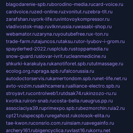
blagodarenie-spb.ru
borodino-media.ru
card-voice.ru
cardvoice.ru
zed-online.ru
zvonitut.ru
zebra-tlt.ru
zarafshan.ru
york-life.ru
vintovoykompressor.ru
vladivostok-map.ru
vlknrussia.ru
wasabi-shop.ru
webamator.ru
zaryna.ru
youtubefree.ru
x-ton.ru
trade-farm.ru
tajuncos.ru
taksu.ru
tor-lyubov-i-grom.ru
spayderhed-2022.ru
splclub.ru
stoppamedia.ru
snow-guard.ru
slovar-ivrit.ru
cleanmedicine.ru
shkurki-karakulya.ru
kanotiforet.spb.ru
tutmassage.ru
ecolog.org.ru
praga.spb.ru
falcorussia.ru
autodoctorservis.ru
kamertondom.spb.ru
net-life.net.ru
avto-vozim.ru
sakhcamera.ru
alliance-electro.spb.ru
stroyavt.ru
controlweb1.ru
tdsak74.ru
kinzozo-ru.ru
kvotka.ru
iron-snab.ru
costa-bella.ru
eugrus.pp.ru
associaciya39.ru
primexpo.spb.ru
bezmorchin.ru
ia2.ru
cpt21.ru
ispecspb.ru
regahost.ru
kolosok-elita.ru
tae-kwon.ru
consrio.com.ru
insiam.ru
avegainfo.ru
archery161.ru
bigencyclica.ru
vlast16.ru
korru.net