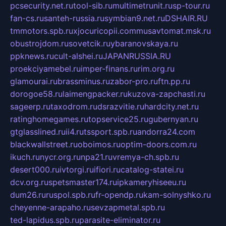
pcsecurity.net.ru
tool-sib.ru
multimetrunit.ru
sp-tour.ru
fan-cs.ru
santeh-russia.ru
symbian9.net.ru
DSHAIR.RU
tmmotors.spb.ru
xjocuricopii.com
musavtomat.msk.ru
obustrojdom.ru
sovetcik.ru
ybaranovskaya.ru
ppknews.ru
cult-alshei.ru
JAPANRUSSIA.RU
proekciyamebel.ru
imper-finans.ru
rim.org.ru
glamourai.ru
brassminus.ru
zabor-pro.ru
ftn.pp.ru
dorogoe58.ru
laimengpacker.ru
kuzova-zapchasti.ru
sageerp.ru
taxodrom.ru
dsrazvitie.ru
hardcity.net.ru
ratinghomegames.ru
topservice25.ru
gubernyan.ru
gtglasslined.ru
ii4.ru
tssport.spb.ru
andorra24.com
blackwallstreet.ru
oboimos.ru
optim-doors.com.ru
ikuch.ru
nycr.org.ru
npa21.ru
vremya-ch.spb.ru
desert000.ru
ivtorgi.ru
ifiori.ru
catalog-statei.ru
dcv.org.ru
spetsmaster174.ru
ipkameryhiseeu.ru
dum26.ru
ruspol.spb.ru
fr-opendp.ru
kam-solnyshko.ru
cheyenne-arapaho.ru
sevzapmetal.spb.ru
ted-lapidus.spb.ru
parasite-eliminator.ru