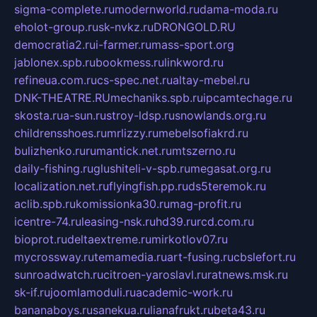
sigma-complete.ru
modernworld.ru
dama-moda.ru
eholot-group.ru
sk-nvkz.ru
DRONGOLD.RU
democratia2.ru
i-farmer.ru
mass-sport.org
jablonex.spb.ru
bookmess.ru
linkword.ru
refineua.com.ru
cs-spec.net.ru
altay-mebel.ru
DNK-THEATRE.RU
mechaniks.spb.ru
ipcamtechage.ru
skosta.ru
a-sun.ru
stroy-ldsp.ru
snowlands.org.ru
childrensshoes.ru
mrlizzy.ru
mebelsofiakrd.ru
bulizhenko.ru
rumantick.net.ru
mtszerno.ru
daily-fishing.ru
glushiteli-v-spb.ru
megasat.org.ru
localization.net.ru
flyingfish.pp.ru
ds5teremok.ru
aclib.spb.ru
komissionka30.ru
mag-profit.ru
icentre-74.ru
leasing-nsk.ru
hd39.ru
rcd.com.ru
bioprot.ru
deltaextreme.ru
mirkotlov07.ru
mycrossway.ru
temamedia.ru
art-fusing.ru
cbslefort.ru
sunroadwatch.ru
citroen-yaroslavl.ru
ratnews.msk.ru
sk-if.ru
joomlamoduli.ru
academic-work.ru
bananaboys.ru
sanekua.ru
lianafrukt.ru
beta43.ru