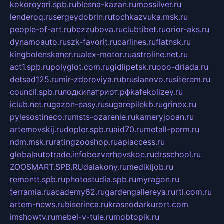
kokoroyari.spb.ru
blesna-kazan.ru
mossilver.ru
lenderoq.ru
sergeydobrin.ru
tochkazvuka.msk.ru
people-of-art.ru
bezzubova.ru
clubtibet.ru
orior-aks.ru
dynamoauto.ru
szk-favorit.ru
carlines.ru
flatnsk.ru
kingbolenskaner.ru
alex-motor.ru
astroline.net.ru
act1.spb.ru
polyglot.com.ru
gidlipetsk.ru
ooo-driada.ru
detsad125.ru
mir-zdoroviya.ru
bruslanovo.ru
siterem.ru
council.spb.ru
лодкипатриот.рф
kafekolizey.ru
iclub.net.ru
gazon-easy.ru
sugarepilekb.ru
grinox.ru
pylesostineco.ru
msts-ozarenie.ru
kameryjooan.ru
artemovskij.ru
dopler.spb.ru
aid70.ru
metall-perm.ru
ndm.msk.ru
ratingzooshop.ru
apiaccess.ru
globalautotrade.info
bezverhovskoe.ru
drsschool.ru
ZOOSMART.SPB.RU
dalakony.ru
medikijob.ru
remontt.spb.ru
photostudia.spb.ru
myragon.ru
terramia.ru
academy62.ru
gardengallereya.ru
rti.com.ru
artem-news.ru
biserinca.ru
krasnodarkurort.com
imshowtv.ru
mebel-v-tule.ru
mobtopik.ru