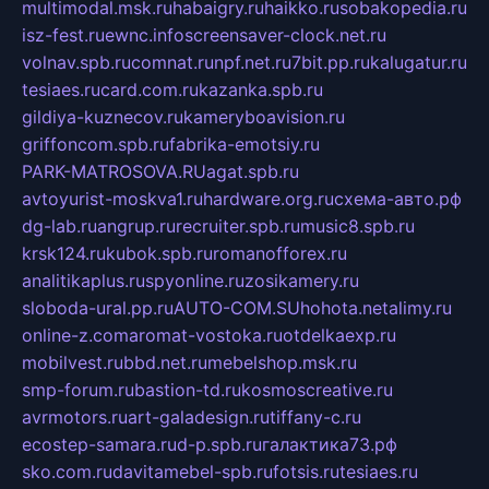
multimodal.msk.ru
habaigry.ru
haikko.ru
sobakopedia.ru
isz-fest.ru
ewnc.info
screensaver-clock.net.ru
volnav.spb.ru
comnat.ru
npf.net.ru
7bit.pp.ru
kalugatur.ru
tesiaes.ru
card.com.ru
kazanka.spb.ru
gildiya-kuznecov.ru
kameryboavision.ru
griffoncom.spb.ru
fabrika-emotsiy.ru
PARK-MATROSOVA.RU
agat.spb.ru
avtoyurist-moskva1.ru
hardware.org.ru
схема-авто.рф
dg-lab.ru
angrup.ru
recruiter.spb.ru
music8.spb.ru
krsk124.ru
kubok.spb.ru
romanofforex.ru
analitikaplus.ru
spyonline.ru
zosikamery.ru
sloboda-ural.pp.ru
AUTO-COM.SU
hohota.net
alimy.ru
online-z.com
aromat-vostoka.ru
otdelkaexp.ru
mobilvest.ru
bbd.net.ru
mebelshop.msk.ru
smp-forum.ru
bastion-td.ru
kosmoscreative.ru
avrmotors.ru
art-galadesign.ru
tiffany-c.ru
ecostep-samara.ru
d-p.spb.ru
галактика73.рф
sko.com.ru
davitamebel-spb.ru
fotsis.ru
tesiaes.ru