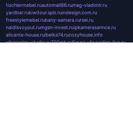
tischlermebel.ru
automall66.ru
mag-vladimir.ru
yardbar.ru
kiwitour.spb.ru
indesign.com.ru
freestylemebel.ru
bany-samara.ru
rsei.ru
naidisvoyput.ru
mgsn-invest.ru
ipkamerasannce.ru
alicante-house.ru
ibelka74.ru
cozyhouse.info
vlkargalev-studio.ru
700mb.ru
figura-ufa.ru
alina-live.ru
belarusiannews.ru
womenknow.ru
dos-vniimk.ru
sega.net.ru
dv.net.ru
phenomenonsofhistory.com
telesputnik.net.ru
wall.pp.ru
pylesosroidmi.ru
gtc-clan.ru
cligs.ru
bibikazap.ru
popova.org.ru
netwhistler.spb.ru
bellvil.ru
bonzon.ru
iss-vladik.ru
defiparis.net.ru
las-gryzas.ru
amku.ru
electednews.spb.ru
feather.org.ru
spar72.ru
tankiigri.ru
dominus.com.ru
ibtree.ru
sanykool.pp.ru
unixlib.org.ru
menatep.spb.ru
gartenterrassen.ru
printeka.ru
skvozilka.com.ru
parkovka-pub.ru
lovemobi.ru
art-ru.ru
emulatorz.com.ru
alucomp.com.ru
tatforum.com.ru
alternativa-profi.ru
dermakler.ru
artsurvey.ru
aredir.ru