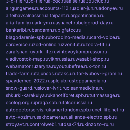
3-d-file.ru
3d-file.ru
a-cdc.ru
aalse.ru
a380club.ru
airgungames.ru
accounts-112.ru
adler-jun.ru
adonyev.ru
alfeihavsalnassr.ru
altaipant.ru
argentinamia.ru
aria-family.ru
arkrym.ru
ashanet.ru
belgorod-day.ru
bankaribi.ru
bandamn.ru
bigfatcc.ru
blagodarenie-spb.ru
borodino-media.ru
card-voice.ru
cardvoice.ru
zed-online.ru
zvonitut.ru
zebra-tlt.ru
zarafshan.ru
york-life.ru
vintovoykompressor.ru
vladivostok-map.ru
vlknrussia.ru
wasabi-shop.ru
webamator.ru
zaryna.ru
youtubefree.ru
x-ton.ru
trade-farm.ru
tajuncos.ru
taksu.ru
tor-lyubov-i-grom.ru
spayderhed-2022.ru
splclub.ru
stoppamedia.ru
snow-guard.ru
slovar-ivrit.ru
cleanmedicine.ru
shkurki-karakulya.ru
kanotiforet.spb.ru
tutmassage.ru
ecolog.org.ru
praga.spb.ru
falcorussia.ru
autodoctorservis.ru
kamertondom.spb.ru
net-life.net.ru
avto-vozim.ru
sakhcamera.ru
alliance-electro.spb.ru
stroyavt.ru
controlweb1.ru
tdsak74.ru
kinzozo-ru.ru