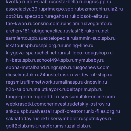
kvotka.ru
iron-snab.ru
costa-bella.ru
eugrus.pp.ru
associaciya39.ru
primexpo.spb.ru
bezmorchin.ru
ia2.ru
cpt21.ru
ispecspb.ru
regahost.ru
kolosok-elita.ru
tae-kwon.ru
consrio.com.ru
insiam.ru
avegainfo.ru
archery161.ru
bigencyclica.ru
vlast16.ru
korru.net
sarmiento.spb.su
extelopedia.ru
lammin-suo.spb.ru
iskatour.spb.ru
snpi.org.ru
running-line.ru
krygeva-spa.ru
chel.net.ru
rust-loco.ru
dugshop.ru
hl-beta.spb.ru
school494.spb.ru
mymubaby.ru
epoha-metalband.ru
ngr.spb.ru
rusgosnews.com
dieselvostok.ru
24hostel.msk.ru
w-dev.ru
f-ship.ru
regsmi.ru
filmnetwork.ru
malinasp.ru
kinosvin.ru
h2o-salon.ru
malutkayork.ru
deltaprim.spb.ru
tango-perm.ru
gooddir.ru
sgv.su
multiki-online.com
webkrasotki.com
cherinvest.ru
detskiy-ostrov.ru
ankou.spb.ru
alvesta1.ru
pdf-creator.ru
nix-files.org.ru
sakhatoday.ru
elektrikersymboler.ru
sputnikyes.ru
golf2club.msk.ru
aeforums.ru
zallclub.ru