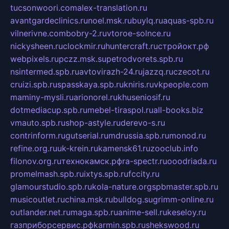
tucsonwoori.com
alex-translation.ru
avantgardeclinics.ru
noel.msk.ru
buylq.ru
aquas-spb.ru
vilnerivne.com
bobry-2.ru
vtoroe-solnce.ru
nickysheen.ru
clockmir.ru
huntercraft.ru
стройокт.рф
webpixels.ru
pczz.msk.su
petrodvorets.spb.ru
nsintermed.spb.ru
avtovirazh-24.ru
jazzq.ru
czecot.ru
cruizi.spb.ru
spasskaya.spb.ru
kniris.ru
vkpeople.com
maminy-mysli.ru
arionorel.ru
khuseniosif.ru
dotmediacup.spb.ru
mebel-tiraspol.ru
all-books.biz
vmauto.spb.ru
shop-astyle.ru
derevo-s.ru
contrinform.ru
gutserial.ru
mdrussia.spb.ru
monod.ru
refine.org.ru
uk-krein.ru
kamensk61.ru
zooclub.info
filonov.org.ru
технокамск.рф
ra-spectr.ru
ooodriada.ru
promelmash.spb.ru
ixtys.spb.ru
fccity.ru
glamourstudio.spb.ru
kola-nature.org
spbmaster.spb.ru
musicoutlet.ru
china.msk.ru
bulldog.su
grimm-online.ru
outlander.net.ru
maga.spb.ru
anime-sell.ru
keseloy.ru
газприборсервис.рф
karmin.spb.ru
shekswood.ru