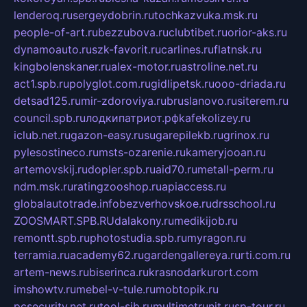
lenderoq.ru
sergeydobrin.ru
tochkazvuka.msk.ru
people-of-art.ru
bezzubova.ru
clubtibet.ru
orior-aks.ru
dynamoauto.ru
szk-favorit.ru
carlines.ru
flatnsk.ru
kingbolenskaner.ru
alex-motor.ru
astroline.net.ru
act1.spb.ru
polyglot.com.ru
gidlipetsk.ru
ooo-driada.ru
detsad125.ru
mir-zdoroviya.ru
bruslanovo.ru
siterem.ru
council.spb.ru
лодкипатриот.рф
kafekolizey.ru
iclub.net.ru
gazon-easy.ru
sugarepilekb.ru
grinox.ru
pylesostineco.ru
msts-ozarenie.ru
kameryjooan.ru
artemovskij.ru
dopler.spb.ru
aid70.ru
metall-perm.ru
ndm.msk.ru
ratingzooshop.ru
apiaccess.ru
globalautotrade.info
bezverhovskoe.ru
drsschool.ru
ZOOSMART.SPB.RU
dalakony.ru
medikijob.ru
remontt.spb.ru
photostudia.spb.ru
myragon.ru
terramia.ru
academy62.ru
gardengallereya.ru
rti.com.ru
artem-news.ru
biserinca.ru
krasnodarkurort.com
imshowtv.ru
mebel-v-tule.ru
mobtopik.ru
pcsecurity.net.ru
tool-sib.ru
multimetrunit.ru
sp-tour.ru