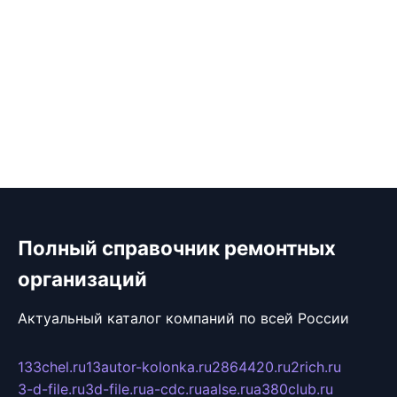
Полный справочник ремонтных
организаций
Актуальный каталог компаний по всей России
133chel.ru
13autor-kolonka.ru
2864420.ru
2rich.ru
3-d-file.ru
3d-file.ru
a-cdc.ru
aalse.ru
a380club.ru