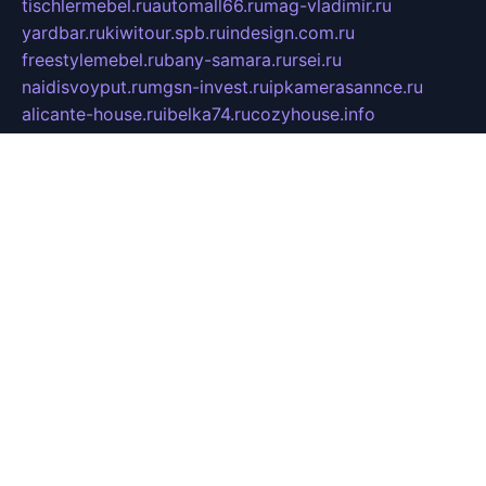
tischlermebel.ru
automall66.ru
mag-vladimir.ru
yardbar.ru
kiwitour.spb.ru
indesign.com.ru
freestylemebel.ru
bany-samara.ru
rsei.ru
naidisvoyput.ru
mgsn-invest.ru
ipkamerasannce.ru
alicante-house.ru
ibelka74.ru
cozyhouse.info
vlkargalev-studio.ru
700mb.ru
figura-ufa.ru
alina-live.ru
belarusiannews.ru
womenknow.ru
dos-vniimk.ru
sega.net.ru
dv.net.ru
phenomenonsofhistory.com
telesputnik.net.ru
wall.pp.ru
pylesosroidmi.ru
gtc-clan.ru
cligs.ru
bibikazap.ru
popova.org.ru
netwhistler.spb.ru
bellvil.ru
bonzon.ru
iss-vladik.ru
defiparis.net.ru
las-gryzas.ru
amku.ru
electednews.spb.ru
feather.org.ru
spar72.ru
tankiigri.ru
dominus.com.ru
ibtree.ru
sanykool.pp.ru
unixlib.org.ru
menatep.spb.ru
gartenterrassen.ru
printeka.ru
skvozilka.com.ru
parkovka-pub.ru
lovemobi.ru
art-ru.ru
emulatorz.com.ru
alucomp.com.ru
tatforum.com.ru
alternativa-profi.ru
dermakler.ru
artsurvey.ru
aredir.ru