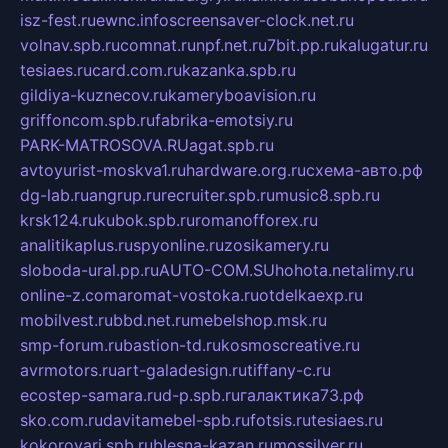
isz-fest.ru
ewnc.info
screensaver-clock.net.ru
volnav.spb.ru
comnat.ru
npf.net.ru
7bit.pp.ru
kalugatur.ru
tesiaes.ru
card.com.ru
kazanka.spb.ru
gildiya-kuznecov.ru
kameryboavision.ru
griffoncom.spb.ru
fabrika-emotsiy.ru
PARK-MATROSOVA.RU
agat.spb.ru
avtoyurist-moskva1.ru
hardware.org.ru
схема-авто.рф
dg-lab.ru
angrup.ru
recruiter.spb.ru
music8.spb.ru
krsk124.ru
kubok.spb.ru
romanofforex.ru
analitikaplus.ru
spyonline.ru
zosikamery.ru
sloboda-ural.pp.ru
AUTO-COM.SU
hohota.net
alimy.ru
online-z.com
aromat-vostoka.ru
otdelkaexp.ru
mobilvest.ru
bbd.net.ru
mebelshop.msk.ru
smp-forum.ru
bastion-td.ru
kosmoscreative.ru
avrmotors.ru
art-galadesign.ru
tiffany-c.ru
ecostep-samara.ru
d-p.spb.ru
галактика73.рф
sko.com.ru
davitamebel-spb.ru
fotsis.ru
tesiaes.ru
kokoroyari.spb.ru
blesna-kazan.ru
mossilver.ru