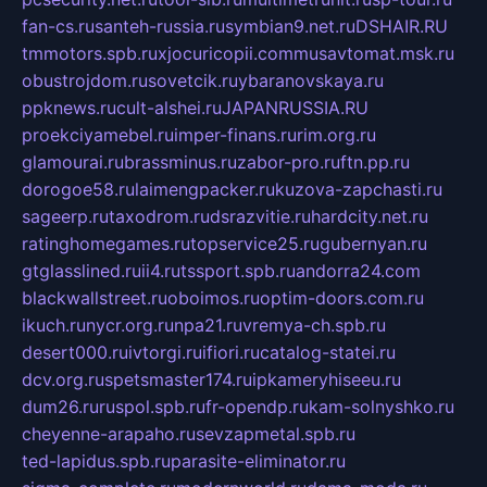
fan-cs.ru
santeh-russia.ru
symbian9.net.ru
DSHAIR.RU
tmmotors.spb.ru
xjocuricopii.com
musavtomat.msk.ru
obustrojdom.ru
sovetcik.ru
ybaranovskaya.ru
ppknews.ru
cult-alshei.ru
JAPANRUSSIA.RU
proekciyamebel.ru
imper-finans.ru
rim.org.ru
glamourai.ru
brassminus.ru
zabor-pro.ru
ftn.pp.ru
dorogoe58.ru
laimengpacker.ru
kuzova-zapchasti.ru
sageerp.ru
taxodrom.ru
dsrazvitie.ru
hardcity.net.ru
ratinghomegames.ru
topservice25.ru
gubernyan.ru
gtglasslined.ru
ii4.ru
tssport.spb.ru
andorra24.com
blackwallstreet.ru
oboimos.ru
optim-doors.com.ru
ikuch.ru
nycr.org.ru
npa21.ru
vremya-ch.spb.ru
desert000.ru
ivtorgi.ru
ifiori.ru
catalog-statei.ru
dcv.org.ru
spetsmaster174.ru
ipkameryhiseeu.ru
dum26.ru
ruspol.spb.ru
fr-opendp.ru
kam-solnyshko.ru
cheyenne-arapaho.ru
sevzapmetal.spb.ru
ted-lapidus.spb.ru
parasite-eliminator.ru