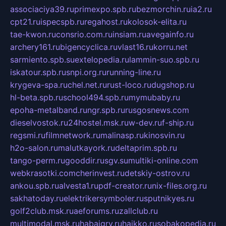
associaciya39.ru
primexpo.spb.ru
bezmorchin.ru
ia2.ru
cpt21.ru
ispecspb.ru
regahost.ru
kolosok-elita.ru
tae-kwon.ru
consrio.com.ru
insiam.ru
avegainfo.ru
archery161.ru
bigencyclica.ru
vlast16.ru
korru.net
sarmiento.spb.su
extelopedia.ru
lammin-suo.spb.ru
iskatour.spb.ru
snpi.org.ru
running-line.ru
krygeva-spa.ru
chel.net.ru
rust-loco.ru
dugshop.ru
hl-beta.spb.ru
school494.spb.ru
mymubaby.ru
epoha-metalband.ru
ngr.spb.ru
rusgosnews.com
dieselvostok.ru
24hostel.msk.ru
w-dev.ru
f-ship.ru
regsmi.ru
filmnetwork.ru
malinasp.ru
kinosvin.ru
h2o-salon.ru
malutkayork.ru
deltaprim.spb.ru
tango-perm.ru
gooddir.ru
sgv.su
multiki-online.com
webkrasotki.com
cherinvest.ru
detskiy-ostrov.ru
ankou.spb.ru
alvesta1.ru
pdf-creator.ru
nix-files.org.ru
sakhatoday.ru
elektrikersymboler.ru
sputnikyes.ru
golf2club.msk.ru
aeforums.ru
zallclub.ru
multimodal.msk.ru
habaigry.ru
haikko.ru
sobakopedia.ru