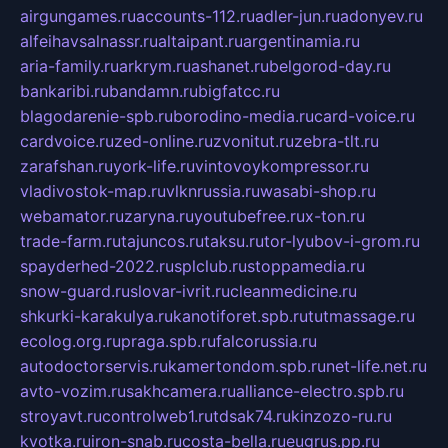
airgungames.ru
accounts-112.ru
adler-jun.ru
adonyev.ru
alfeihavsalnassr.ru
altaipant.ru
argentinamia.ru
aria-family.ru
arkrym.ru
ashanet.ru
belgorod-day.ru
bankaribi.ru
bandamn.ru
bigfatcc.ru
blagodarenie-spb.ru
borodino-media.ru
card-voice.ru
cardvoice.ru
zed-online.ru
zvonitut.ru
zebra-tlt.ru
zarafshan.ru
york-life.ru
vintovoykompressor.ru
vladivostok-map.ru
vlknrussia.ru
wasabi-shop.ru
webamator.ru
zaryna.ru
youtubefree.ru
x-ton.ru
trade-farm.ru
tajuncos.ru
taksu.ru
tor-lyubov-i-grom.ru
spayderhed-2022.ru
splclub.ru
stoppamedia.ru
snow-guard.ru
slovar-ivrit.ru
cleanmedicine.ru
shkurki-karakulya.ru
kanotiforet.spb.ru
tutmassage.ru
ecolog.org.ru
praga.spb.ru
falcorussia.ru
autodoctorservis.ru
kamertondom.spb.ru
net-life.net.ru
avto-vozim.ru
sakhcamera.ru
alliance-electro.spb.ru
stroyavt.ru
controlweb1.ru
tdsak74.ru
kinzozo-ru.ru
kvotka.ru
iron-snab.ru
costa-bella.ru
eugrus.pp.ru