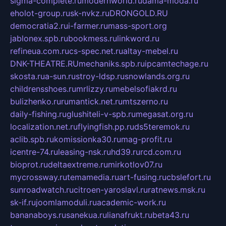
sigma-complete.ru
modernworld.ru
dama-moda.ru
eholot-group.ru
sk-nvkz.ru
DRONGOLD.RU
democratia2.ru
i-farmer.ru
mass-sport.org
jablonex.spb.ru
bookmess.ru
linkword.ru
refineua.com.ru
cs-spec.net.ru
altay-mebel.ru
DNK-THEATRE.RU
mechaniks.spb.ru
ipcamtechage.ru
skosta.ru
a-sun.ru
stroy-ldsp.ru
snowlands.org.ru
childrensshoes.ru
mrlizzy.ru
mebelsofiakrd.ru
bulizhenko.ru
rumantick.net.ru
mtszerno.ru
daily-fishing.ru
glushiteli-v-spb.ru
megasat.org.ru
localization.net.ru
flyingfish.pp.ru
ds5teremok.ru
aclib.spb.ru
komissionka30.ru
mag-profit.ru
icentre-74.ru
leasing-nsk.ru
hd39.ru
rcd.com.ru
bioprot.ru
deltaextreme.ru
mirkotlov07.ru
mycrossway.ru
temamedia.ru
art-fusing.ru
cbslefort.ru
sunroadwatch.ru
citroen-yaroslavl.ru
ratnews.msk.ru
sk-if.ru
joomlamoduli.ru
academic-work.ru
bananaboys.ru
sanekua.ru
lianafrukt.ru
beta43.ru