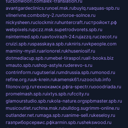
tucsonwoori.com
alex-translation.ru
avantgardeclinics.ru
noel.msk.ru
buylq.ru
aquas-spb.ru
vilnerivne.com
bobry-2.ru
vtoroe-solnce.ru
nickysheen.ru
clockmir.ru
huntercraft.ru
стройокт.рф
webpixels.ru
pczz.msk.su
petrodvorets.spb.ru
nsintermed.spb.ru
avtovirazh-24.ru
jazzq.ru
czecot.ru
cruizi.spb.ru
spasskaya.spb.ru
kniris.ru
vkpeople.com
maminy-mysli.ru
arionorel.ru
khuseniosif.ru
dotmediacup.spb.ru
mebel-tiraspol.ru
all-books.biz
vmauto.spb.ru
shop-astyle.ru
derevo-s.ru
contrinform.ru
gutserial.ru
mdrussia.spb.ru
monod.ru
refine.org.ru
uk-krein.ru
kamensk61.ru
zooclub.info
filonov.org.ru
технокамск.рф
ra-spectr.ru
ooodriada.ru
promelmash.spb.ru
ixtys.spb.ru
fccity.ru
glamourstudio.spb.ru
kola-nature.org
spbmaster.spb.ru
musicoutlet.ru
china.msk.ru
bulldog.su
grimm-online.ru
outlander.net.ru
maga.spb.ru
anime-sell.ru
keseloy.ru
газприборсервис.рф
karmin.spb.ru
shekswood.ru