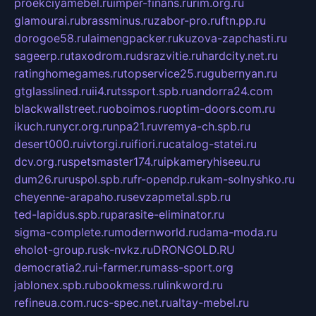
proekciyamebel.ru
imper-finans.ru
rim.org.ru
glamourai.ru
brassminus.ru
zabor-pro.ru
ftn.pp.ru
dorogoe58.ru
laimengpacker.ru
kuzova-zapchasti.ru
sageerp.ru
taxodrom.ru
dsrazvitie.ru
hardcity.net.ru
ratinghomegames.ru
topservice25.ru
gubernyan.ru
gtglasslined.ru
ii4.ru
tssport.spb.ru
andorra24.com
blackwallstreet.ru
oboimos.ru
optim-doors.com.ru
ikuch.ru
nycr.org.ru
npa21.ru
vremya-ch.spb.ru
desert000.ru
ivtorgi.ru
ifiori.ru
catalog-statei.ru
dcv.org.ru
spetsmaster174.ru
ipkameryhiseeu.ru
dum26.ru
ruspol.spb.ru
fr-opendp.ru
kam-solnyshko.ru
cheyenne-arapaho.ru
sevzapmetal.spb.ru
ted-lapidus.spb.ru
parasite-eliminator.ru
sigma-complete.ru
modernworld.ru
dama-moda.ru
eholot-group.ru
sk-nvkz.ru
DRONGOLD.RU
democratia2.ru
i-farmer.ru
mass-sport.org
jablonex.spb.ru
bookmess.ru
linkword.ru
refineua.com.ru
cs-spec.net.ru
altay-mebel.ru