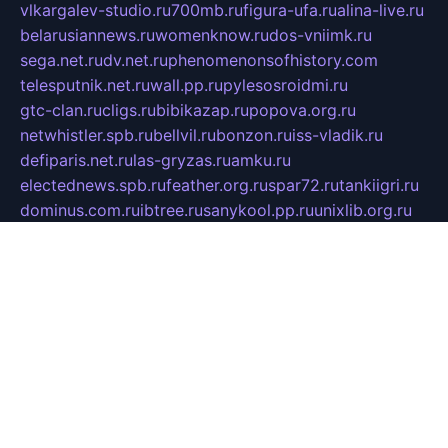
vlkargalev-studio.ru
700mb.ru
figura-ufa.ru
alina-live.ru
belarusiannews.ru
womenknow.ru
dos-vniimk.ru
sega.net.ru
dv.net.ru
phenomenonsofhistory.com
telesputnik.net.ru
wall.pp.ru
pylesosroidmi.ru
gtc-clan.ru
cligs.ru
bibikazap.ru
popova.org.ru
netwhistler.spb.ru
bellvil.ru
bonzon.ru
iss-vladik.ru
defiparis.net.ru
las-gryzas.ru
amku.ru
electednews.spb.ru
feather.org.ru
spar72.ru
tankiigri.ru
dominus.com.ru
ibtree.ru
sanykool.pp.ru
unixlib.org.ru
menatep.spb.ru
gartenterrassen.ru
printeka.ru
skvozilka.com.ru
parkovka-pub.ru
lovemobi.ru
art-ru.ru
emulatorz.com.ru
alucomp.com.ru
tatforum.com.ru
alternativa-profi.ru
dermakler.ru
artsurvey.ru
aredir.ru
khimspas.ru
centr-maxi.ru
2018r.ru
bort-stomer-defort.ru
professional2.ru
gibsons.ru
artselena.ru
art-pilot.ru
ingredient.spb.ru
npfpolimer.spb.ru
argentum.spb.ru
hom-edu.ru
af-num.ru
cashadvanceamericasev.org
trexp.spb.ru