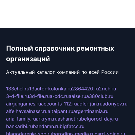
Полный справочник ремонтных
организаций
Актуальный каталог компаний по всей России
133chel.ru
13autor-kolonka.ru
2864420.ru
2rich.ru
3-d-file.ru
3d-file.ru
a-cdc.ru
aalse.ru
a380club.ru
airgungames.ru
accounts-112.ru
adler-jun.ru
adonyev.ru
alfeihavsalnassr.ru
altaipant.ru
argentinamia.ru
aria-family.ru
arkrym.ru
ashanet.ru
belgorod-day.ru
bankaribi.ru
bandamn.ru
bigfatcc.ru
blagodarenie-spb.ru
borodino-media.ru
card-voice.ru