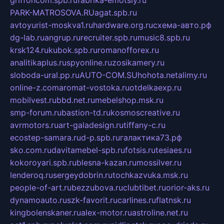
griffoncom.spb.ru
fabrika-emotsiy.ru
PARK-MATROSOVA.RU
agat.spb.ru
avtoyurist-moskva1.ru
hardware.org.ru
схема-авто.рф
dg-lab.ru
angrup.ru
recruiter.spb.ru
music8.spb.ru
krsk124.ru
kubok.spb.ru
romanofforex.ru
analitikaplus.ru
spyonline.ru
zosikamery.ru
sloboda-ural.pp.ru
AUTO-COM.SU
hohota.net
alimy.ru
online-z.com
aromat-vostoka.ru
otdelkaexp.ru
mobilvest.ru
bbd.net.ru
mebelshop.msk.ru
smp-forum.ru
bastion-td.ru
kosmoscreative.ru
avrmotors.ru
art-galadesign.ru
tiffany-c.ru
ecostep-samara.ru
d-p.spb.ru
галактика73.рф
sko.com.ru
davitamebel-spb.ru
fotsis.ru
tesiaes.ru
kokoroyari.spb.ru
blesna-kazan.ru
mossilver.ru
lenderoq.ru
sergeydobrin.ru
tochkazvuka.msk.ru
people-of-art.ru
bezzubova.ru
clubtibet.ru
orior-aks.ru
dynamoauto.ru
szk-favorit.ru
carlines.ru
flatnsk.ru
kingbolenskaner.ru
alex-motor.ru
astroline.net.ru