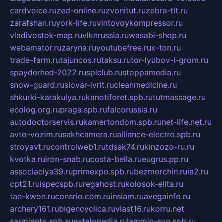
cardvoice.ru
zed-online.ru
zvonitut.ru
zebra-tlt.ru
zarafshan.ru
york-life.ru
vintovoykompressor.ru
vladivostok-map.ru
vlknrussia.ru
wasabi-shop.ru
webamator.ru
zaryna.ru
youtubefree.ru
x-ton.ru
trade-farm.ru
tajuncos.ru
taksu.ru
tor-lyubov-i-grom.ru
spayderhed-2022.ru
splclub.ru
stoppamedia.ru
snow-guard.ru
slovar-ivrit.ru
cleanmedicine.ru
shkurki-karakulya.ru
kanotiforet.spb.ru
tutmassage.ru
ecolog.org.ru
praga.spb.ru
falcorussia.ru
autodoctorservis.ru
kamertondom.spb.ru
net-life.net.ru
avto-vozim.ru
sakhcamera.ru
alliance-electro.spb.ru
stroyavt.ru
controlweb1.ru
tdsak74.ru
kinzozo-ru.ru
kvotka.ru
iron-snab.ru
costa-bella.ru
eugrus.pp.ru
associaciya39.ru
primexpo.spb.ru
bezmorchin.ru
ia2.ru
cpt21.ru
ispecspb.ru
regahost.ru
kolosok-elita.ru
tae-kwon.ru
consrio.com.ru
insiam.ru
avegainfo.ru
archery161.ru
bigencyclica.ru
vlast16.ru
korru.net
sarmiento.spb.su
extelopedia.ru
lammin-suo.spb.ru