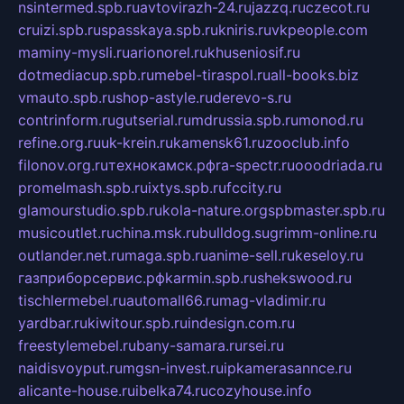
nsintermed.spb.ru
avtovirazh-24.ru
jazzq.ru
czecot.ru
cruizi.spb.ru
spasskaya.spb.ru
kniris.ru
vkpeople.com
maminy-mysli.ru
arionorel.ru
khuseniosif.ru
dotmediacup.spb.ru
mebel-tiraspol.ru
all-books.biz
vmauto.spb.ru
shop-astyle.ru
derevo-s.ru
contrinform.ru
gutserial.ru
mdrussia.spb.ru
monod.ru
refine.org.ru
uk-krein.ru
kamensk61.ru
zooclub.info
filonov.org.ru
технокамск.рф
ra-spectr.ru
ooodriada.ru
promelmash.spb.ru
ixtys.spb.ru
fccity.ru
glamourstudio.spb.ru
kola-nature.org
spbmaster.spb.ru
musicoutlet.ru
china.msk.ru
bulldog.su
grimm-online.ru
outlander.net.ru
maga.spb.ru
anime-sell.ru
keseloy.ru
газприборсервис.рф
karmin.spb.ru
shekswood.ru
tischlermebel.ru
automall66.ru
mag-vladimir.ru
yardbar.ru
kiwitour.spb.ru
indesign.com.ru
freestylemebel.ru
bany-samara.ru
rsei.ru
naidisvoyput.ru
mgsn-invest.ru
ipkamerasannce.ru
alicante-house.ru
ibelka74.ru
cozyhouse.info