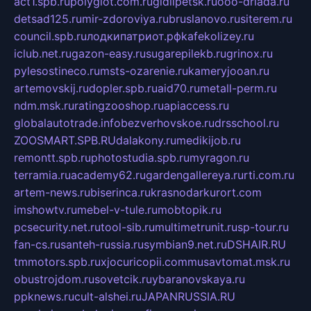
act1.spb.ru
polyglot.com.ru
gidlipetsk.ru
ooo-driada.ru
detsad125.ru
mir-zdoroviya.ru
bruslanovo.ru
siterem.ru
council.spb.ru
лодкипатриот.рф
kafekolizey.ru
iclub.net.ru
gazon-easy.ru
sugarepilekb.ru
grinox.ru
pylesostineco.ru
msts-ozarenie.ru
kameryjooan.ru
artemovskij.ru
dopler.spb.ru
aid70.ru
metall-perm.ru
ndm.msk.ru
ratingzooshop.ru
apiaccess.ru
globalautotrade.info
bezverhovskoe.ru
drsschool.ru
ZOOSMART.SPB.RU
dalakony.ru
medikijob.ru
remontt.spb.ru
photostudia.spb.ru
myragon.ru
terramia.ru
academy62.ru
gardengallereya.ru
rti.com.ru
artem-news.ru
biserinca.ru
krasnodarkurort.com
imshowtv.ru
mebel-v-tule.ru
mobtopik.ru
pcsecurity.net.ru
tool-sib.ru
multimetrunit.ru
sp-tour.ru
fan-cs.ru
santeh-russia.ru
symbian9.net.ru
DSHAIR.RU
tmmotors.spb.ru
xjocuricopii.com
musavtomat.msk.ru
obustrojdom.ru
sovetcik.ru
ybaranovskaya.ru
ppknews.ru
cult-alshei.ru
JAPANRUSSIA.RU