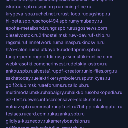
iskatour.spb.ru
snpi.org.ru
running-line.ru
krygeva-spa.ru
chel.net.ru
rust-loco.ru
dugshop.ru
hl-beta.spb.ru
school494.spb.ru
mymubaby.ru
epoha-metalband.ru
ngr.spb.ru
rusgosnews.com
dieselvostok.ru
24hostel.msk.ru
w-dev.ru
f-ship.ru
regsmi.ru
filmnetwork.ru
malinasp.ru
kinosvin.ru
h2o-salon.ru
malutkayork.ru
deltaprim.spb.ru
tango-perm.ru
gooddir.ru
sgv.su
multiki-online.com
webkrasotki.com
cherinvest.ru
detskiy-ostrov.ru
ankou.spb.ru
alvesta1.ru
pdf-creator.ru
nix-files.org.ru
sakhatoday.ru
elektrikersymboler.ru
sputnikyes.ru
golf2club.msk.ru
aeforums.ru
zallclub.ru
multimodal.msk.ru
habaigry.ru
haikko.ru
sobakopedia.ru
isz-fest.ru
ewnc.info
screensaver-clock.net.ru
volnav.spb.ru
comnat.ru
npf.net.ru
7bit.pp.ru
kalugatur.ru
tesiaes.ru
card.com.ru
kazanka.spb.ru
gildiya-kuznecov.ru
kameryboavision.ru