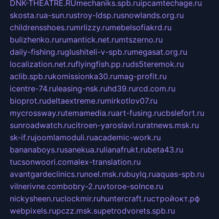
DNK-THEATRE.RU
mechaniks.spb.ru
ipcamtechage.ru
skosta.ru
a-sun.ru
stroy-ldsp.ru
snowlands.org.ru
childrensshoes.ru
mrlizzy.ru
mebelsofiakrd.ru
bulizhenko.ru
rumantick.net.ru
mtszerno.ru
daily-fishing.ru
glushiteli-v-spb.ru
megasat.org.ru
localization.net.ru
flyingfish.pp.ru
ds5teremok.ru
aclib.spb.ru
komissionka30.ru
mag-profit.ru
icentre-74.ru
leasing-nsk.ru
hd39.ru
rcd.com.ru
bioprot.ru
deltaextreme.ru
mirkotlov07.ru
mycrossway.ru
temamedia.ru
art-fusing.ru
cbslefort.ru
sunroadwatch.ru
citroen-yaroslavl.ru
ratnews.msk.ru
sk-if.ru
joomlamoduli.ru
academic-work.ru
bananaboys.ru
sanekua.ru
lianafrukt.ru
beta43.ru
tucsonwoori.com
alex-translation.ru
avantgardeclinics.ru
noel.msk.ru
buylq.ru
aquas-spb.ru
vilnerivne.com
bobry-2.ru
vtoroe-solnce.ru
nickysheen.ru
clockmir.ru
huntercraft.ru
стройокт.рф
webpixels.ru
pczz.msk.su
petrodvorets.spb.ru