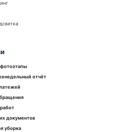
динг
одсветка
ми
 фотоэтапы
женедельный отчёт
платежей
обращения
 работ
их документов
ая уборка