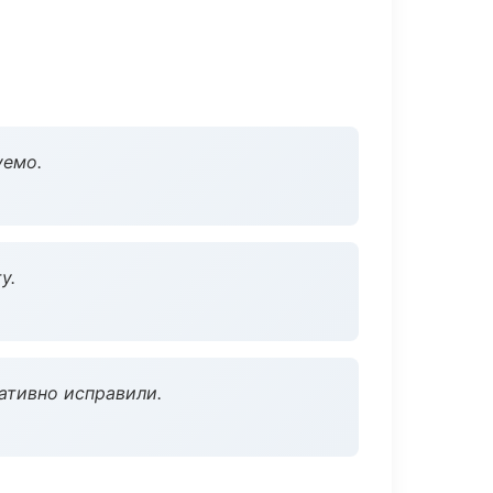
уемо.
у.
ативно исправили.