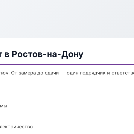
 в Ростов-на-Дону
юч. От замера до сдачи — один подрядчик и ответств
емы
электричество