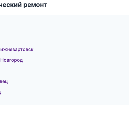
ческий ремонт
Нижневартовск
 Новгород
вец
д