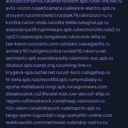
autodoctorservis.ru
kamertondom.spb.ru
net-life.net.ru
avto-vozim.ru
sakhcamera.ru
alliance-electro.spb.ru
stroyavt.ru
controlweb1.ru
tdsak74.ru
kinzozo-ru.ru
kvotka.ru
iron-snab.ru
costa-bella.ru
eugrus.pp.ru
associaciya39.ru
primexpo.spb.ru
bezmorchin.ru
ia2.ru
cpt21.ru
ispecspb.ru
regahost.ru
kolosok-elita.ru
tae-kwon.ru
consrio.com.ru
insiam.ru
avegainfo.ru
archery161.ru
bigencyclica.ru
vlast16.ru
korru.net
sarmiento.spb.su
extelopedia.ru
lammin-suo.spb.ru
iskatour.spb.ru
snpi.org.ru
running-line.ru
krygeva-spa.ru
chel.net.ru
rust-loco.ru
dugshop.ru
hl-beta.spb.ru
school494.spb.ru
mymubaby.ru
epoha-metalband.ru
ngr.spb.ru
rusgosnews.com
dieselvostok.ru
24hostel.msk.ru
w-dev.ru
f-ship.ru
regsmi.ru
filmnetwork.ru
malinasp.ru
kinosvin.ru
h2o-salon.ru
malutkayork.ru
deltaprim.spb.ru
tango-perm.ru
gooddir.ru
sgv.su
multiki-online.com
webkrasotki.com
cherinvest.ru
detskiy-ostrov.ru