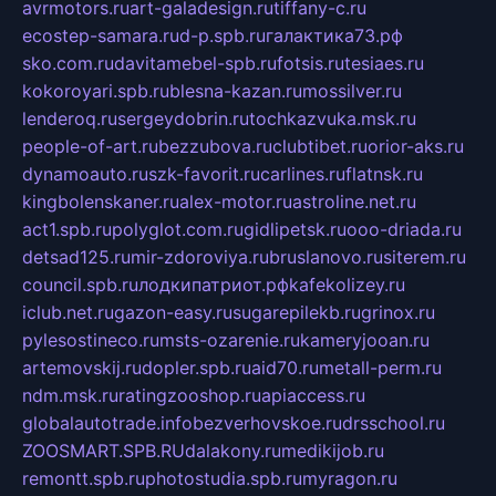
avrmotors.ru
art-galadesign.ru
tiffany-c.ru
ecostep-samara.ru
d-p.spb.ru
галактика73.рф
sko.com.ru
davitamebel-spb.ru
fotsis.ru
tesiaes.ru
kokoroyari.spb.ru
blesna-kazan.ru
mossilver.ru
lenderoq.ru
sergeydobrin.ru
tochkazvuka.msk.ru
people-of-art.ru
bezzubova.ru
clubtibet.ru
orior-aks.ru
dynamoauto.ru
szk-favorit.ru
carlines.ru
flatnsk.ru
kingbolenskaner.ru
alex-motor.ru
astroline.net.ru
act1.spb.ru
polyglot.com.ru
gidlipetsk.ru
ooo-driada.ru
detsad125.ru
mir-zdoroviya.ru
bruslanovo.ru
siterem.ru
council.spb.ru
лодкипатриот.рф
kafekolizey.ru
iclub.net.ru
gazon-easy.ru
sugarepilekb.ru
grinox.ru
pylesostineco.ru
msts-ozarenie.ru
kameryjooan.ru
artemovskij.ru
dopler.spb.ru
aid70.ru
metall-perm.ru
ndm.msk.ru
ratingzooshop.ru
apiaccess.ru
globalautotrade.info
bezverhovskoe.ru
drsschool.ru
ZOOSMART.SPB.RU
dalakony.ru
medikijob.ru
remontt.spb.ru
photostudia.spb.ru
myragon.ru