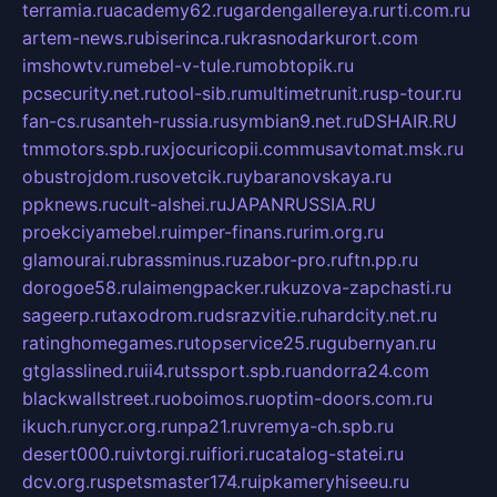
terramia.ru
academy62.ru
gardengallereya.ru
rti.com.ru
artem-news.ru
biserinca.ru
krasnodarkurort.com
imshowtv.ru
mebel-v-tule.ru
mobtopik.ru
pcsecurity.net.ru
tool-sib.ru
multimetrunit.ru
sp-tour.ru
fan-cs.ru
santeh-russia.ru
symbian9.net.ru
DSHAIR.RU
tmmotors.spb.ru
xjocuricopii.com
musavtomat.msk.ru
obustrojdom.ru
sovetcik.ru
ybaranovskaya.ru
ppknews.ru
cult-alshei.ru
JAPANRUSSIA.RU
proekciyamebel.ru
imper-finans.ru
rim.org.ru
glamourai.ru
brassminus.ru
zabor-pro.ru
ftn.pp.ru
dorogoe58.ru
laimengpacker.ru
kuzova-zapchasti.ru
sageerp.ru
taxodrom.ru
dsrazvitie.ru
hardcity.net.ru
ratinghomegames.ru
topservice25.ru
gubernyan.ru
gtglasslined.ru
ii4.ru
tssport.spb.ru
andorra24.com
blackwallstreet.ru
oboimos.ru
optim-doors.com.ru
ikuch.ru
nycr.org.ru
npa21.ru
vremya-ch.spb.ru
desert000.ru
ivtorgi.ru
ifiori.ru
catalog-statei.ru
dcv.org.ru
spetsmaster174.ru
ipkameryhiseeu.ru