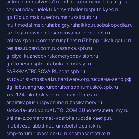
ankou.spb.ru
alvesta1.ru
pdf-creator.ru
nix-files.org.ru
sakhatoday.ru
elektrikersymboler.ru
sputnikyes.ru
golf2club.msk.ru
aeforums.ru
zallclub.ru
multimodal.msk.ru
habaigry.ru
haikko.ru
sobakopedia.ru
isz-fest.ru
ewnc.info
screensaver-clock.net.ru
volnav.spb.ru
comnat.ru
npf.net.ru
7bit.pp.ru
kalugatur.ru
tesiaes.ru
card.com.ru
kazanka.spb.ru
gildiya-kuznecov.ru
kameryboavision.ru
griffoncom.spb.ru
fabrika-emotsiy.ru
PARK-MATROSOVA.RU
agat.spb.ru
avtoyurist-moskva1.ru
hardware.org.ru
схема-авто.рф
dg-lab.ru
angrup.ru
recruiter.spb.ru
music8.spb.ru
krsk124.ru
kubok.spb.ru
romanofforex.ru
analitikaplus.ru
spyonline.ru
zosikamery.ru
sloboda-ural.pp.ru
AUTO-COM.SU
hohota.net
alimy.ru
online-z.com
aromat-vostoka.ru
otdelkaexp.ru
mobilvest.ru
bbd.net.ru
mebelshop.msk.ru
smp-forum.ru
bastion-td.ru
kosmoscreative.ru