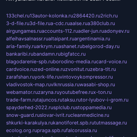
133chel.ru
13autor-kolonka.ru
2864420.ru
2rich.ru
3-d-file.ru
3d-file.ru
a-cdc.ru
aalse.ru
a380club.ru
airgungames.ru
accounts-112.ru
adler-jun.ru
adonyev.ru
alfeihavsalnassr.ru
altaipant.ru
argentinamia.ru
aria-family.ru
arkrym.ru
ashanet.ru
belgorod-day.ru
bankaribi.ru
bandamn.ru
bigfatcc.ru
blagodarenie-spb.ru
borodino-media.ru
card-voice.ru
cardvoice.ru
zed-online.ru
zvonitut.ru
zebra-tlt.ru
zarafshan.ru
york-life.ru
vintovoykompressor.ru
vladivostok-map.ru
vlknrussia.ru
wasabi-shop.ru
webamator.ru
zaryna.ru
youtubefree.ru
x-ton.ru
trade-farm.ru
tajuncos.ru
taksu.ru
tor-lyubov-i-grom.ru
spayderhed-2022.ru
splclub.ru
stoppamedia.ru
snow-guard.ru
slovar-ivrit.ru
cleanmedicine.ru
shkurki-karakulya.ru
kanotiforet.spb.ru
tutmassage.ru
ecolog.org.ru
praga.spb.ru
falcorussia.ru