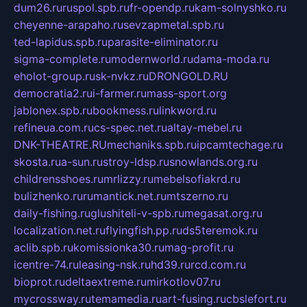
dum26.ru
ruspol.spb.ru
fr-opendp.ru
kam-solnyshko.ru
cheyenne-arapaho.ru
sevzapmetal.spb.ru
ted-lapidus.spb.ru
parasite-eliminator.ru
sigma-complete.ru
modernworld.ru
dama-moda.ru
eholot-group.ru
sk-nvkz.ru
DRONGOLD.RU
democratia2.ru
i-farmer.ru
mass-sport.org
jablonex.spb.ru
bookmess.ru
linkword.ru
refineua.com.ru
cs-spec.net.ru
altay-mebel.ru
DNK-THEATRE.RU
mechaniks.spb.ru
ipcamtechage.ru
skosta.ru
a-sun.ru
stroy-ldsp.ru
snowlands.org.ru
childrensshoes.ru
mrlizzy.ru
mebelsofiakrd.ru
bulizhenko.ru
rumantick.net.ru
mtszerno.ru
daily-fishing.ru
glushiteli-v-spb.ru
megasat.org.ru
localization.net.ru
flyingfish.pp.ru
ds5teremok.ru
aclib.spb.ru
komissionka30.ru
mag-profit.ru
icentre-74.ru
leasing-nsk.ru
hd39.ru
rcd.com.ru
bioprot.ru
deltaextreme.ru
mirkotlov07.ru
mycrossway.ru
temamedia.ru
art-fusing.ru
cbslefort.ru