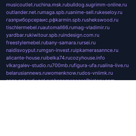
musicoutlet.ru
china.msk.ru
bulldog.su
grimm-online.ru
outlander.net.ru
maga.spb.ru
anime-sell.ru
keseloy.ru
газприборсервис.рф
karmin.spb.ru
shekswood.ru
tischlermebel.ru
automall66.ru
mag-vladimir.ru
yardbar.ru
kiwitour.spb.ru
indesign.com.ru
freestylemebel.ru
bany-samara.ru
rsei.ru
naidisvoyput.ru
mgsn-invest.ru
ipkamerasannce.ru
alicante-house.ru
ibelka74.ru
cozyhouse.info
vlkargalev-studio.ru
700mb.ru
figura-ufa.ru
alina-live.ru
belarusiannews.ru
womenknow.ru
dos-vniimk.ru
sega.net.ru
dv.net.ru
phenomenonsofhistory.com
telesputnik.net.ru
wall.pp.ru
pylesosroidmi.ru
gtc-clan.ru
cligs.ru
bibikazap.ru
popova.org.ru
netwhistler.spb.ru
bellvil.ru
bonzon.ru
iss-vladik.ru
defiparis.net.ru
las-gryzas.ru
amku.ru
electednews.spb.ru
feather.org.ru
spar72.ru
tankiigri.ru
dominus.com.ru
ibtree.ru
sanykool.pp.ru
unixlib.org.ru
menatep.spb.ru
gartenterrassen.ru
printeka.ru