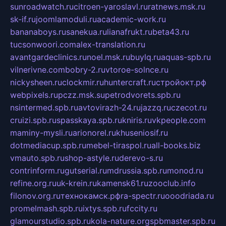
sunroadwatch.ru
citroen-yaroslavl.ru
ratnews.msk.ru
sk-if.ru
joomlamoduli.ru
academic-work.ru
bananaboys.ru
sanekua.ru
lianafrukt.ru
beta43.ru
tucsonwoori.com
alex-translation.ru
avantgardeclinics.ru
noel.msk.ru
buylq.ru
aquas-spb.ru
vilnerivne.com
bobry-2.ru
vtoroe-solnce.ru
nickysheen.ru
clockmir.ru
huntercraft.ru
стройокт.рф
webpixels.ru
pczz.msk.su
petrodvorets.spb.ru
nsintermed.spb.ru
avtovirazh-24.ru
jazzq.ru
czecot.ru
cruizi.spb.ru
spasskaya.spb.ru
kniris.ru
vkpeople.com
maminy-mysli.ru
arionorel.ru
khuseniosif.ru
dotmediacup.spb.ru
mebel-tiraspol.ru
all-books.biz
vmauto.spb.ru
shop-astyle.ru
derevo-s.ru
contrinform.ru
gutserial.ru
mdrussia.spb.ru
monod.ru
refine.org.ru
uk-krein.ru
kamensk61.ru
zooclub.info
filonov.org.ru
технокамск.рф
ra-spectr.ru
ooodriada.ru
promelmash.spb.ru
ixtys.spb.ru
fccity.ru
glamourstudio.spb.ru
kola-nature.org
spbmaster.spb.ru