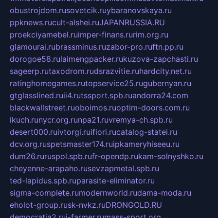
obustrojdom.ru
sovetcik.ru
ybaranovskaya.ru
ppknews.ru
cult-alshei.ru
JAPANRUSSIA.RU
proekciyamebel.ru
imper-finans.ru
rim.org.ru
glamourai.ru
brassminus.ru
zabor-pro.ru
ftn.pp.ru
dorogoe58.ru
laimengpacker.ru
kuzova-zapchasti.ru
sageerp.ru
taxodrom.ru
dsrazvitie.ru
hardcity.net.ru
ratinghomegames.ru
topservice25.ru
gubernyan.ru
gtglasslined.ru
ii4.ru
tssport.spb.ru
andorra24.com
blackwallstreet.ru
oboimos.ru
optim-doors.com.ru
ikuch.ru
nycr.org.ru
npa21.ru
vremya-ch.spb.ru
desert000.ru
ivtorgi.ru
ifiori.ru
catalog-statei.ru
dcv.org.ru
spetsmaster174.ru
ipkameryhiseeu.ru
dum26.ru
ruspol.spb.ru
fr-opendp.ru
kam-solnyshko.ru
cheyenne-arapaho.ru
sevzapmetal.spb.ru
ted-lapidus.spb.ru
parasite-eliminator.ru
sigma-complete.ru
modernworld.ru
dama-moda.ru
eholot-group.ru
sk-nvkz.ru
DRONGOLD.RU
democratia2.ru
i-farmer.ru
mass-sport.org