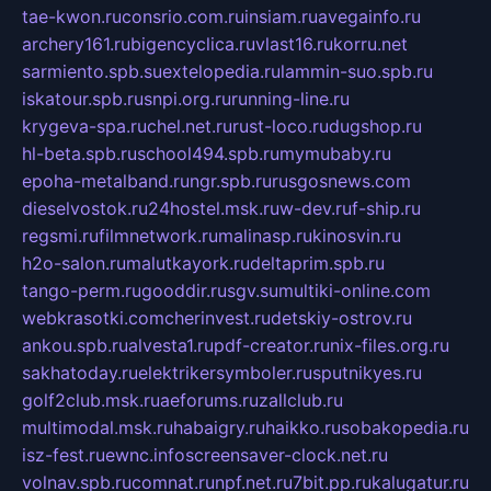
tae-kwon.ru
consrio.com.ru
insiam.ru
avegainfo.ru
archery161.ru
bigencyclica.ru
vlast16.ru
korru.net
sarmiento.spb.su
extelopedia.ru
lammin-suo.spb.ru
iskatour.spb.ru
snpi.org.ru
running-line.ru
krygeva-spa.ru
chel.net.ru
rust-loco.ru
dugshop.ru
hl-beta.spb.ru
school494.spb.ru
mymubaby.ru
epoha-metalband.ru
ngr.spb.ru
rusgosnews.com
dieselvostok.ru
24hostel.msk.ru
w-dev.ru
f-ship.ru
regsmi.ru
filmnetwork.ru
malinasp.ru
kinosvin.ru
h2o-salon.ru
malutkayork.ru
deltaprim.spb.ru
tango-perm.ru
gooddir.ru
sgv.su
multiki-online.com
webkrasotki.com
cherinvest.ru
detskiy-ostrov.ru
ankou.spb.ru
alvesta1.ru
pdf-creator.ru
nix-files.org.ru
sakhatoday.ru
elektrikersymboler.ru
sputnikyes.ru
golf2club.msk.ru
aeforums.ru
zallclub.ru
multimodal.msk.ru
habaigry.ru
haikko.ru
sobakopedia.ru
isz-fest.ru
ewnc.info
screensaver-clock.net.ru
volnav.spb.ru
comnat.ru
npf.net.ru
7bit.pp.ru
kalugatur.ru