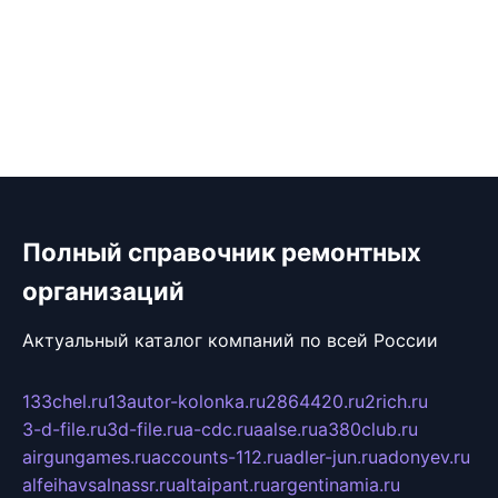
Полный справочник ремонтных
организаций
Актуальный каталог компаний по всей России
133chel.ru
13autor-kolonka.ru
2864420.ru
2rich.ru
3-d-file.ru
3d-file.ru
a-cdc.ru
aalse.ru
a380club.ru
airgungames.ru
accounts-112.ru
adler-jun.ru
adonyev.ru
alfeihavsalnassr.ru
altaipant.ru
argentinamia.ru