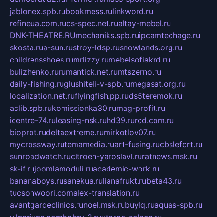
jablonex.spb.ru
bookmess.ru
linkword.ru
refineua.com.ru
cs-spec.net.ru
altay-mebel.ru
DNK-THEATRE.RU
mechaniks.spb.ru
ipcamtechage.ru
skosta.ru
a-sun.ru
stroy-ldsp.ru
snowlands.org.ru
childrensshoes.ru
mrlizzy.ru
mebelsofiakrd.ru
bulizhenko.ru
rumantick.net.ru
mtszerno.ru
daily-fishing.ru
glushiteli-v-spb.ru
megasat.org.ru
localization.net.ru
flyingfish.pp.ru
ds5teremok.ru
aclib.spb.ru
komissionka30.ru
mag-profit.ru
icentre-74.ru
leasing-nsk.ru
hd39.ru
rcd.com.ru
bioprot.ru
deltaextreme.ru
mirkotlov07.ru
mycrossway.ru
temamedia.ru
art-fusing.ru
cbslefort.ru
sunroadwatch.ru
citroen-yaroslavl.ru
ratnews.msk.ru
sk-if.ru
joomlamoduli.ru
academic-work.ru
bananaboys.ru
sanekua.ru
lianafrukt.ru
beta43.ru
tucsonwoori.com
alex-translation.ru
avantgardeclinics.ru
noel.msk.ru
buylq.ru
aquas-spb.ru