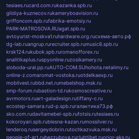
tesiaes.ru
card.com.ru
kazanka.spb.ru
gildiya-kuznecov.ru
kameryboavision.ru
griffoncom.spb.ru
fabrika-emotsiy.ru
PARK-MATROSOVA.RU
agat.spb.ru
avtoyurist-moskva1.ru
hardware.org.ru
схема-авто.рф
dg-lab.ru
angrup.ru
recruiter.spb.ru
music8.spb.ru
krsk124.ru
kubok.spb.ru
romanofforex.ru
analitikaplus.ru
spyonline.ru
zosikamery.ru
sloboda-ural.pp.ru
AUTO-COM.SU
hohota.net
alimy.ru
online-z.com
aromat-vostoka.ru
otdelkaexp.ru
mobilvest.ru
bbd.net.ru
mebelshop.msk.ru
smp-forum.ru
bastion-td.ru
kosmoscreative.ru
avrmotors.ru
art-galadesign.ru
tiffany-c.ru
ecostep-samara.ru
d-p.spb.ru
галактика73.рф
sko.com.ru
davitamebel-spb.ru
fotsis.ru
tesiaes.ru
kokoroyari.spb.ru
blesna-kazan.ru
mossilver.ru
lenderoq.ru
sergeydobrin.ru
tochkazvuka.msk.ru
people-of-art.ru
bezzubova.ru
clubtibet.ru
orior-aks.ru