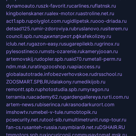
dynamoauto.ru
szk-favorit.ru
carlines.ru
flatnsk.ru
kingbolenskaner.ru
alex-motor.ru
astroline.net.ru
act1.spb.ru
polyglot.com.ru
gidlipetsk.ru
ooo-driada.ru
detsad125.ru
mir-zdoroviya.ru
bruslanovo.ru
siterem.ru
council.spb.ru
лодкипатриот.рф
kafekolizey.ru
iclub.net.ru
gazon-easy.ru
sugarepilekb.ru
grinox.ru
pylesostineco.ru
msts-ozarenie.ru
kameryjooan.ru
artemovskij.ru
dopler.spb.ru
aid70.ru
metall-perm.ru
ndm.msk.ru
ratingzooshop.ru
apiaccess.ru
globalautotrade.info
bezverhovskoe.ru
drsschool.ru
ZOOSMART.SPB.RU
dalakony.ru
medikijob.ru
remontt.spb.ru
photostudia.spb.ru
myragon.ru
terramia.ru
academy62.ru
gardengallereya.ru
rti.com.ru
artem-news.ru
biserinca.ru
krasnodarkurort.com
imshowtv.ru
mebel-v-tule.ru
mobtopik.ru
pcsecurity.net.ru
tool-sib.ru
multimetrunit.ru
sp-tour.ru
fan-cs.ru
santeh-russia.ru
symbian9.net.ru
DSHAIR.RU
tmmotors.spb.ru
xjocuricopii.com
musavtomat.msk.ru