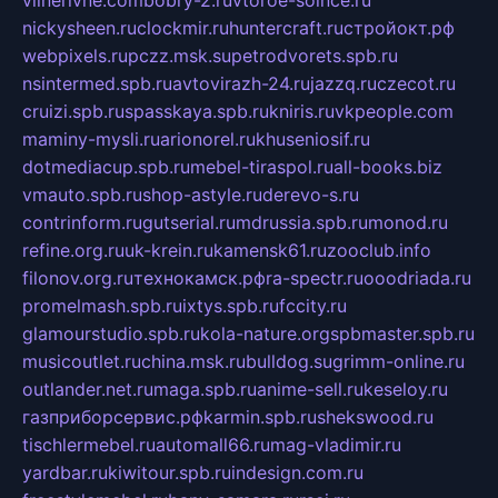
vilnerivne.com
bobry-2.ru
vtoroe-solnce.ru
nickysheen.ru
clockmir.ru
huntercraft.ru
стройокт.рф
webpixels.ru
pczz.msk.su
petrodvorets.spb.ru
nsintermed.spb.ru
avtovirazh-24.ru
jazzq.ru
czecot.ru
cruizi.spb.ru
spasskaya.spb.ru
kniris.ru
vkpeople.com
maminy-mysli.ru
arionorel.ru
khuseniosif.ru
dotmediacup.spb.ru
mebel-tiraspol.ru
all-books.biz
vmauto.spb.ru
shop-astyle.ru
derevo-s.ru
contrinform.ru
gutserial.ru
mdrussia.spb.ru
monod.ru
refine.org.ru
uk-krein.ru
kamensk61.ru
zooclub.info
filonov.org.ru
технокамск.рф
ra-spectr.ru
ooodriada.ru
promelmash.spb.ru
ixtys.spb.ru
fccity.ru
glamourstudio.spb.ru
kola-nature.org
spbmaster.spb.ru
musicoutlet.ru
china.msk.ru
bulldog.su
grimm-online.ru
outlander.net.ru
maga.spb.ru
anime-sell.ru
keseloy.ru
газприборсервис.рф
karmin.spb.ru
shekswood.ru
tischlermebel.ru
automall66.ru
mag-vladimir.ru
yardbar.ru
kiwitour.spb.ru
indesign.com.ru