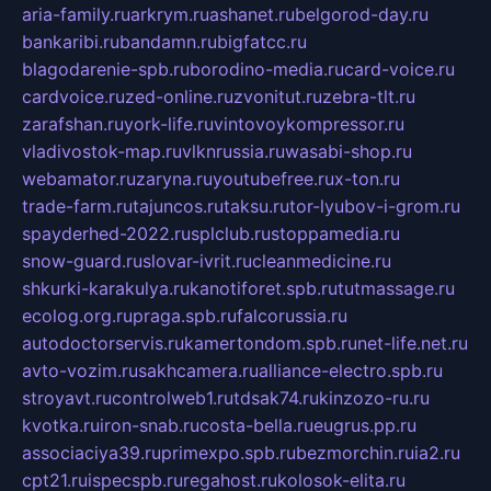
aria-family.ru
arkrym.ru
ashanet.ru
belgorod-day.ru
bankaribi.ru
bandamn.ru
bigfatcc.ru
blagodarenie-spb.ru
borodino-media.ru
card-voice.ru
cardvoice.ru
zed-online.ru
zvonitut.ru
zebra-tlt.ru
zarafshan.ru
york-life.ru
vintovoykompressor.ru
vladivostok-map.ru
vlknrussia.ru
wasabi-shop.ru
webamator.ru
zaryna.ru
youtubefree.ru
x-ton.ru
trade-farm.ru
tajuncos.ru
taksu.ru
tor-lyubov-i-grom.ru
spayderhed-2022.ru
splclub.ru
stoppamedia.ru
snow-guard.ru
slovar-ivrit.ru
cleanmedicine.ru
shkurki-karakulya.ru
kanotiforet.spb.ru
tutmassage.ru
ecolog.org.ru
praga.spb.ru
falcorussia.ru
autodoctorservis.ru
kamertondom.spb.ru
net-life.net.ru
avto-vozim.ru
sakhcamera.ru
alliance-electro.spb.ru
stroyavt.ru
controlweb1.ru
tdsak74.ru
kinzozo-ru.ru
kvotka.ru
iron-snab.ru
costa-bella.ru
eugrus.pp.ru
associaciya39.ru
primexpo.spb.ru
bezmorchin.ru
ia2.ru
cpt21.ru
ispecspb.ru
regahost.ru
kolosok-elita.ru