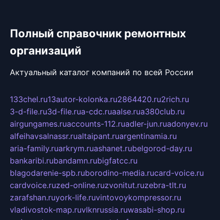
Полный справочник ремонтных
организаций
Актуальный каталог компаний по всей России
133chel.ru
13autor-kolonka.ru
2864420.ru
2rich.ru
3-d-file.ru
3d-file.ru
a-cdc.ru
aalse.ru
a380club.ru
airgungames.ru
accounts-112.ru
adler-jun.ru
adonyev.ru
alfeihavsalnassr.ru
altaipant.ru
argentinamia.ru
aria-family.ru
arkrym.ru
ashanet.ru
belgorod-day.ru
bankaribi.ru
bandamn.ru
bigfatcc.ru
blagodarenie-spb.ru
borodino-media.ru
card-voice.ru
cardvoice.ru
zed-online.ru
zvonitut.ru
zebra-tlt.ru
zarafshan.ru
york-life.ru
vintovoykompressor.ru
vladivostok-map.ru
vlknrussia.ru
wasabi-shop.ru