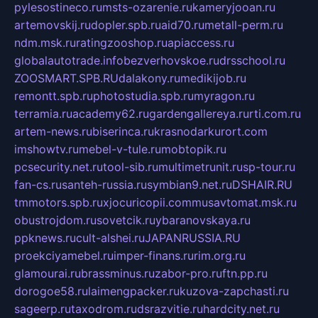
pylesostineco.ru
msts-ozarenie.ru
kameryjooan.ru
artemovskij.ru
dopler.spb.ru
aid70.ru
metall-perm.ru
ndm.msk.ru
ratingzooshop.ru
apiaccess.ru
globalautotrade.info
bezverhovskoe.ru
drsschool.ru
ZOOSMART.SPB.RU
dalakony.ru
medikijob.ru
remontt.spb.ru
photostudia.spb.ru
myragon.ru
terramia.ru
academy62.ru
gardengallereya.ru
rti.com.ru
artem-news.ru
biserinca.ru
krasnodarkurort.com
imshowtv.ru
mebel-v-tule.ru
mobtopik.ru
pcsecurity.net.ru
tool-sib.ru
multimetrunit.ru
sp-tour.ru
fan-cs.ru
santeh-russia.ru
symbian9.net.ru
DSHAIR.RU
tmmotors.spb.ru
xjocuricopii.com
musavtomat.msk.ru
obustrojdom.ru
sovetcik.ru
ybaranovskaya.ru
ppknews.ru
cult-alshei.ru
JAPANRUSSIA.RU
proekciyamebel.ru
imper-finans.ru
rim.org.ru
glamourai.ru
brassminus.ru
zabor-pro.ru
ftn.pp.ru
dorogoe58.ru
laimengpacker.ru
kuzova-zapchasti.ru
sageerp.ru
taxodrom.ru
dsrazvitie.ru
hardcity.net.ru