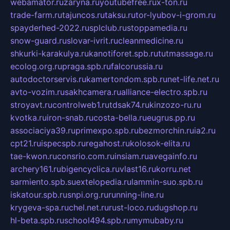
webamator.ru
zaryna.ru
youtubefree.ru
x-ton.ru
trade-farm.ru
tajuncos.ru
taksu.ru
tor-lyubov-i-grom.ru
spayderhed-2022.ru
splclub.ru
stoppamedia.ru
snow-guard.ru
slovar-ivrit.ru
cleanmedicine.ru
shkurki-karakulya.ru
kanotiforet.spb.ru
tutmassage.ru
ecolog.org.ru
praga.spb.ru
falcorussia.ru
autodoctorservis.ru
kamertondom.spb.ru
net-life.net.ru
avto-vozim.ru
sakhcamera.ru
alliance-electro.spb.ru
stroyavt.ru
controlweb1.ru
tdsak74.ru
kinzozo-ru.ru
kvotka.ru
iron-snab.ru
costa-bella.ru
eugrus.pp.ru
associaciya39.ru
primexpo.spb.ru
bezmorchin.ru
ia2.ru
cpt21.ru
ispecspb.ru
regahost.ru
kolosok-elita.ru
tae-kwon.ru
consrio.com.ru
insiam.ru
avegainfo.ru
archery161.ru
bigencyclica.ru
vlast16.ru
korru.net
sarmiento.spb.su
extelopedia.ru
lammin-suo.spb.ru
iskatour.spb.ru
snpi.org.ru
running-line.ru
krygeva-spa.ru
chel.net.ru
rust-loco.ru
dugshop.ru
hl-beta.spb.ru
school494.spb.ru
mymubaby.ru