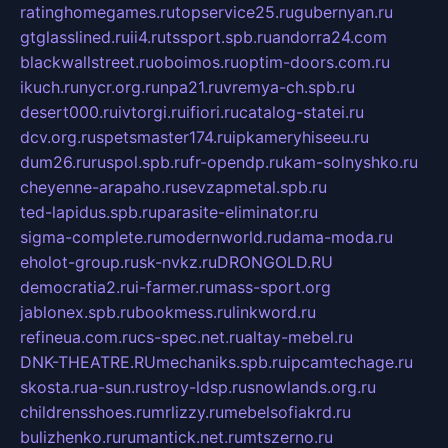
ratinghomegames.ru
topservice25.ru
gubernyan.ru
gtglasslined.ru
ii4.ru
tssport.spb.ru
andorra24.com
blackwallstreet.ru
oboimos.ru
optim-doors.com.ru
ikuch.ru
nycr.org.ru
npa21.ru
vremya-ch.spb.ru
desert000.ru
ivtorgi.ru
ifiori.ru
catalog-statei.ru
dcv.org.ru
spetsmaster174.ru
ipkameryhiseeu.ru
dum26.ru
ruspol.spb.ru
fr-opendp.ru
kam-solnyshko.ru
cheyenne-arapaho.ru
sevzapmetal.spb.ru
ted-lapidus.spb.ru
parasite-eliminator.ru
sigma-complete.ru
modernworld.ru
dama-moda.ru
eholot-group.ru
sk-nvkz.ru
DRONGOLD.RU
democratia2.ru
i-farmer.ru
mass-sport.org
jablonex.spb.ru
bookmess.ru
linkword.ru
refineua.com.ru
cs-spec.net.ru
altay-mebel.ru
DNK-THEATRE.RU
mechaniks.spb.ru
ipcamtechage.ru
skosta.ru
a-sun.ru
stroy-ldsp.ru
snowlands.org.ru
childrensshoes.ru
mrlizzy.ru
mebelsofiakrd.ru
bulizhenko.ru
rumantick.net.ru
mtszerno.ru