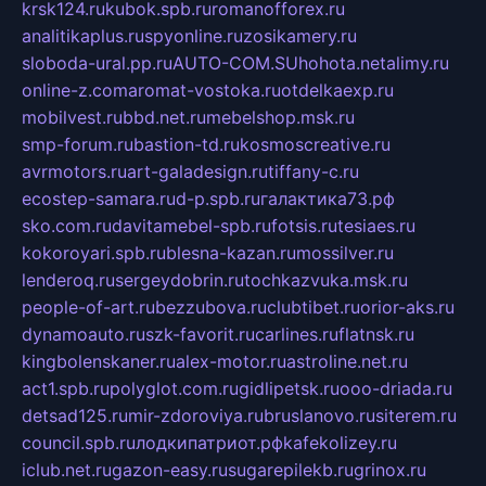
krsk124.ru
kubok.spb.ru
romanofforex.ru
analitikaplus.ru
spyonline.ru
zosikamery.ru
sloboda-ural.pp.ru
AUTO-COM.SU
hohota.net
alimy.ru
online-z.com
aromat-vostoka.ru
otdelkaexp.ru
mobilvest.ru
bbd.net.ru
mebelshop.msk.ru
smp-forum.ru
bastion-td.ru
kosmoscreative.ru
avrmotors.ru
art-galadesign.ru
tiffany-c.ru
ecostep-samara.ru
d-p.spb.ru
галактика73.рф
sko.com.ru
davitamebel-spb.ru
fotsis.ru
tesiaes.ru
kokoroyari.spb.ru
blesna-kazan.ru
mossilver.ru
lenderoq.ru
sergeydobrin.ru
tochkazvuka.msk.ru
people-of-art.ru
bezzubova.ru
clubtibet.ru
orior-aks.ru
dynamoauto.ru
szk-favorit.ru
carlines.ru
flatnsk.ru
kingbolenskaner.ru
alex-motor.ru
astroline.net.ru
act1.spb.ru
polyglot.com.ru
gidlipetsk.ru
ooo-driada.ru
detsad125.ru
mir-zdoroviya.ru
bruslanovo.ru
siterem.ru
council.spb.ru
лодкипатриот.рф
kafekolizey.ru
iclub.net.ru
gazon-easy.ru
sugarepilekb.ru
grinox.ru