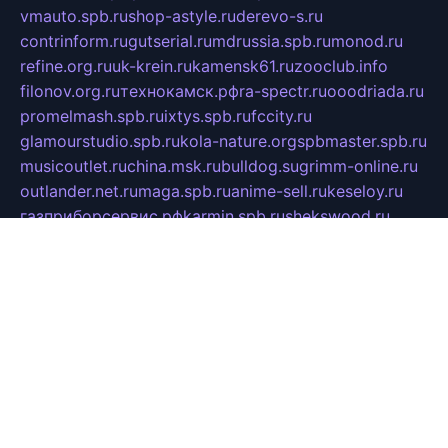
vmauto.spb.ru
shop-astyle.ru
derevo-s.ru
contrinform.ru
gutserial.ru
mdrussia.spb.ru
monod.ru
refine.org.ru
uk-krein.ru
kamensk61.ru
zooclub.info
filonov.org.ru
технокамск.рф
ra-spectr.ru
ooodriada.ru
promelmash.spb.ru
ixtys.spb.ru
fccity.ru
glamourstudio.spb.ru
kola-nature.org
spbmaster.spb.ru
musicoutlet.ru
china.msk.ru
bulldog.su
grimm-online.ru
outlander.net.ru
maga.spb.ru
anime-sell.ru
keseloy.ru
газприборсервис.рф
karmin.spb.ru
shekswood.ru
tischlermebel.ru
automall66.ru
mag-vladimir.ru
yardbar.ru
kiwitour.spb.ru
indesign.com.ru
freestylemebel.ru
bany-samara.ru
rsei.ru
naidisvoyput.ru
mgsn-invest.ru
ipkamerasannce.ru
alicante-house.ru
ibelka74.ru
cozyhouse.info
vlkargalev-studio.ru
700mb.ru
figura-ufa.ru
alina-live.ru
belarusiannews.ru
womenknow.ru
dos-vniimk.ru
sega.net.ru
dv.net.ru
phenomenonsofhistory.com
telesputnik.net.ru
wall.pp.ru
pylesosroidmi.ru