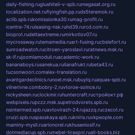
daily-fishing.ru
glushiteli-v-spb.ru
megasat.org.ru
localization.net.ru
flyingfish.pp.ru
ds5teremok.ru
aclib.spb.ru
komissionka30.ru
mag-profit.ru
icentre-74.ru
leasing-nsk.ru
hd39.ru
rcd.com.ru
bioprot.ru
deltaextreme.ru
mirkotlov07.ru
mycrossway.ru
temamedia.ru
art-fusing.ru
cbslefort.ru
sunroadwatch.ru
citroen-yaroslavl.ru
ratnews.msk.ru
sk-if.ru
joomlamoduli.ru
academic-work.ru
bananaboys.ru
sanekua.ru
lianafrukt.ru
beta43.ru
tucsonwoori.com
alex-translation.ru
avantgardeclinics.ru
noel.msk.ru
buylq.ru
aquas-spb.ru
vilnerivne.com
bobry-2.ru
vtoroe-solnce.ru
nickysheen.ru
clockmir.ru
huntercraft.ru
стройокт.рф
webpixels.ru
pczz.msk.su
petrodvorets.spb.ru
nsintermed.spb.ru
avtovirazh-24.ru
jazzq.ru
czecot.ru
cruizi.spb.ru
spasskaya.spb.ru
kniris.ru
vkpeople.com
maminy-mysli.ru
arionorel.ru
khuseniosif.ru
dotmediacup.spb.ru
mebel-tiraspol.ru
all-books.biz