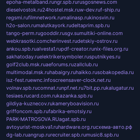
epoha-metalband.ru
ngr.spb.ru
rusgosnews.com
dieselvostok.ru
24hostel.msk.ru
w-dev.ru
f-ship.ru
regsmi.ru
filmnetwork.ru
malinasp.ru
kinosvin.ru
h2o-salon.ru
malutkayork.ru
deltaprim.spb.ru
tango-perm.ru
gooddir.ru
sgv.su
multiki-online.com
webkrasotki.com
cherinvest.ru
detskiy-ostrov.ru
ankou.spb.ru
alvesta1.ru
pdf-creator.ru
nix-files.org.ru
sakhatoday.ru
elektrikersymboler.ru
sputnikyes.ru
golf2club.msk.ru
aeforums.ru
zallclub.ru
multimodal.msk.ru
habaigry.ru
haikko.ru
sobakopedia.ru
isz-fest.ru
ewnc.info
screensaver-clock.net.ru
volnav.spb.ru
comnat.ru
npf.net.ru
7bit.pp.ru
kalugatur.ru
tesiaes.ru
card.com.ru
kazanka.spb.ru
gildiya-kuznecov.ru
kameryboavision.ru
griffoncom.spb.ru
fabrika-emotsiy.ru
PARK-MATROSOVA.RU
agat.spb.ru
avtoyurist-moskva1.ru
hardware.org.ru
схема-авто.рф
dg-lab.ru
angrup.ru
recruiter.spb.ru
music8.spb.ru