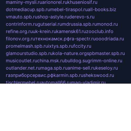
maminy-mysli.ru
arionorel.ru
khuseniosif.ru
dotmediacup.spb.ru
mebel-tiraspol.ru
all-books.biz
vmauto.spb.ru
shop-astyle.ru
derevo-s.ru
contrinform.ru
gutserial.ru
mdrussia.spb.ru
monod.ru
refine.org.ru
uk-krein.ru
kamensk61.ru
zooclub.info
filonov.org.ru
технокамск.рф
ra-spectr.ru
ooodriada.ru
promelmash.spb.ru
ixtys.spb.ru
fccity.ru
glamourstudio.spb.ru
kola-nature.org
spbmaster.spb.ru
musicoutlet.ru
china.msk.ru
bulldog.su
grimm-online.ru
outlander.net.ru
maga.spb.ru
anime-sell.ru
keseloy.ru
газприборсервис.рф
karmin.spb.ru
shekswood.ru
tischlermebel.ru
automall66.ru
mag-vladimir.ru
yardbar.ru
kiwitour.spb.ru
indesign.com.ru
freestylemebel.ru
bany-samara.ru
rsei.ru
naidisvoyput.ru
mgsn-invest.ru
ipkamerasannce.ru
alicante-house.ru
ibelka74.ru
cozyhouse.info
vlkargalev-studio.ru
700mb.ru
figura-ufa.ru
alina-live.ru
belarusiannews.ru
womenknow.ru
dos-vniimk.ru