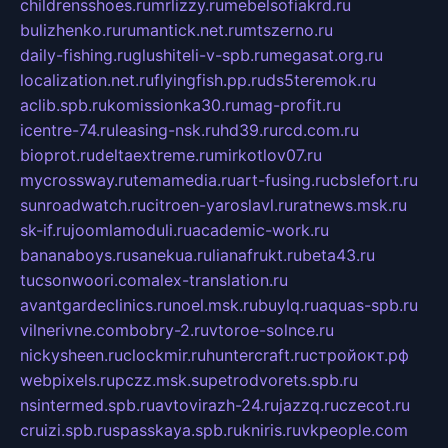
childrensshoes.ru
mrlizzy.ru
mebelsofiakrd.ru
bulizhenko.ru
rumantick.net.ru
mtszerno.ru
daily-fishing.ru
glushiteli-v-spb.ru
megasat.org.ru
localization.net.ru
flyingfish.pp.ru
ds5teremok.ru
aclib.spb.ru
komissionka30.ru
mag-profit.ru
icentre-74.ru
leasing-nsk.ru
hd39.ru
rcd.com.ru
bioprot.ru
deltaextreme.ru
mirkotlov07.ru
mycrossway.ru
temamedia.ru
art-fusing.ru
cbslefort.ru
sunroadwatch.ru
citroen-yaroslavl.ru
ratnews.msk.ru
sk-if.ru
joomlamoduli.ru
academic-work.ru
bananaboys.ru
sanekua.ru
lianafrukt.ru
beta43.ru
tucsonwoori.com
alex-translation.ru
avantgardeclinics.ru
noel.msk.ru
buylq.ru
aquas-spb.ru
vilnerivne.com
bobry-2.ru
vtoroe-solnce.ru
nickysheen.ru
clockmir.ru
huntercraft.ru
стройокт.рф
webpixels.ru
pczz.msk.su
petrodvorets.spb.ru
nsintermed.spb.ru
avtovirazh-24.ru
jazzq.ru
czecot.ru
cruizi.spb.ru
spasskaya.spb.ru
kniris.ru
vkpeople.com