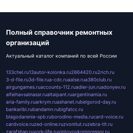
Полный справочник ремонтных
организаций
Актуальный каталог компаний по всей России
133chel.ru
13autor-kolonka.ru
2864420.ru
2rich.ru
3-d-file.ru
3d-file.ru
a-cdc.ru
aalse.ru
a380club.ru
airgungames.ru
accounts-112.ru
adler-jun.ru
adonyev.ru
alfeihavsalnassr.ru
altaipant.ru
argentinamia.ru
aria-family.ru
arkrym.ru
ashanet.ru
belgorod-day.ru
bankaribi.ru
bandamn.ru
bigfatcc.ru
blagodarenie-spb.ru
borodino-media.ru
card-voice.ru
cardvoice.ru
zed-online.ru
zvonitut.ru
zebra-tlt.ru
zarafshan.ru
york-life.ru
vintovoykompressor.ru