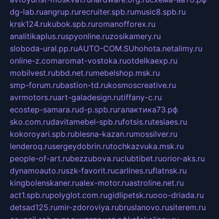
dg-lab.ru
angrup.ru
recruiter.spb.ru
music8.spb.ru
krsk124.ru
kubok.spb.ru
romanofforex.ru
analitikaplus.ru
spyonline.ru
zosikamery.ru
sloboda-ural.pp.ru
AUTO-COM.SU
hohota.net
alimy.ru
online-z.com
aromat-vostoka.ru
otdelkaexp.ru
mobilvest.ru
bbd.net.ru
mebelshop.msk.ru
smp-forum.ru
bastion-td.ru
kosmoscreative.ru
avrmotors.ru
art-galadesign.ru
tiffany-c.ru
ecostep-samara.ru
d-p.spb.ru
галактика73.рф
sko.com.ru
davitamebel-spb.ru
fotsis.ru
tesiaes.ru
kokoroyari.spb.ru
blesna-kazan.ru
mossilver.ru
lenderoq.ru
sergeydobrin.ru
tochkazvuka.msk.ru
people-of-art.ru
bezzubova.ru
clubtibet.ru
orior-aks.ru
dynamoauto.ru
szk-favorit.ru
carlines.ru
flatnsk.ru
kingbolenskaner.ru
alex-motor.ru
astroline.net.ru
act1.spb.ru
polyglot.com.ru
gidlipetsk.ru
ooo-driada.ru
detsad125.ru
mir-zdoroviya.ru
bruslanovo.ru
siterem.ru