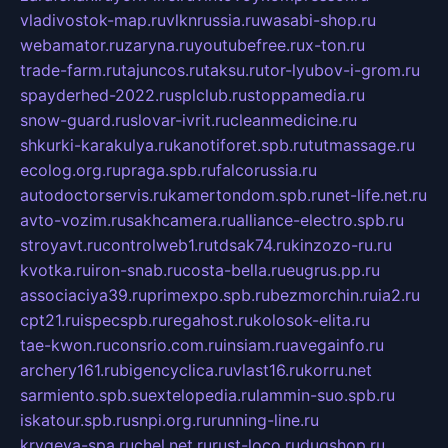
vladivostok-map.ru
vlknrussia.ru
wasabi-shop.ru
webamator.ru
zaryna.ru
youtubefree.ru
x-ton.ru
trade-farm.ru
tajuncos.ru
taksu.ru
tor-lyubov-i-grom.ru
spayderhed-2022.ru
splclub.ru
stoppamedia.ru
snow-guard.ru
slovar-ivrit.ru
cleanmedicine.ru
shkurki-karakulya.ru
kanotiforet.spb.ru
tutmassage.ru
ecolog.org.ru
praga.spb.ru
falcorussia.ru
autodoctorservis.ru
kamertondom.spb.ru
net-life.net.ru
avto-vozim.ru
sakhcamera.ru
alliance-electro.spb.ru
stroyavt.ru
controlweb1.ru
tdsak74.ru
kinzozo-ru.ru
kvotka.ru
iron-snab.ru
costa-bella.ru
eugrus.pp.ru
associaciya39.ru
primexpo.spb.ru
bezmorchin.ru
ia2.ru
cpt21.ru
ispecspb.ru
regahost.ru
kolosok-elita.ru
tae-kwon.ru
consrio.com.ru
insiam.ru
avegainfo.ru
archery161.ru
bigencyclica.ru
vlast16.ru
korru.net
sarmiento.spb.su
extelopedia.ru
lammin-suo.spb.ru
iskatour.spb.ru
snpi.org.ru
running-line.ru
krygeva-spa.ru
chel.net.ru
rust-loco.ru
dugshop.ru