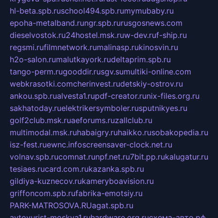
hl-beta.spb.ru
school494.spb.ru
mymubaby.ru
epoha-metalband.ru
ngr.spb.ru
rusgosnews.com
dieselvostok.ru
24hostel.msk.ru
w-dev.ru
f-ship.ru
regsmi.ru
filmnetwork.ru
malinasp.ru
kinosvin.ru
h2o-salon.ru
malutkayork.ru
deltaprim.spb.ru
tango-perm.ru
gooddir.ru
sgv.su
multiki-online.com
webkrasotki.com
cherinvest.ru
detskiy-ostrov.ru
ankou.spb.ru
alvesta1.ru
pdf-creator.ru
nix-files.org.ru
sakhatoday.ru
elektrikersymboler.ru
sputnikyes.ru
golf2club.msk.ru
aeforums.ru
zallclub.ru
multimodal.msk.ru
habaigry.ru
haikko.ru
sobakopedia.ru
isz-fest.ru
ewnc.info
screensaver-clock.net.ru
volnav.spb.ru
comnat.ru
npf.net.ru
7bit.pp.ru
kalugatur.ru
tesiaes.ru
card.com.ru
kazanka.spb.ru
gildiya-kuznecov.ru
kameryboavision.ru
griffoncom.spb.ru
fabrika-emotsiy.ru
PARK-MATROSOVA.RU
agat.spb.ru
avtoyurist-moskva1.ru
hardware.org.ru
схема-авто.рф