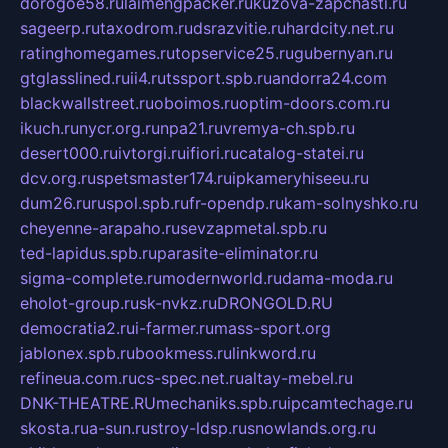
dorogoe58.ru
laimengpacker.ru
kuzova-zapchasti.ru
sageerp.ru
taxodrom.ru
dsrazvitie.ru
hardcity.net.ru
ratinghomegames.ru
topservice25.ru
gubernyan.ru
gtglasslined.ru
ii4.ru
tssport.spb.ru
andorra24.com
blackwallstreet.ru
oboimos.ru
optim-doors.com.ru
ikuch.ru
nycr.org.ru
npa21.ru
vremya-ch.spb.ru
desert000.ru
ivtorgi.ru
ifiori.ru
catalog-statei.ru
dcv.org.ru
spetsmaster174.ru
ipkameryhiseeu.ru
dum26.ru
ruspol.spb.ru
fr-opendp.ru
kam-solnyshko.ru
cheyenne-arapaho.ru
sevzapmetal.spb.ru
ted-lapidus.spb.ru
parasite-eliminator.ru
sigma-complete.ru
modernworld.ru
dama-moda.ru
eholot-group.ru
sk-nvkz.ru
DRONGOLD.RU
democratia2.ru
i-farmer.ru
mass-sport.org
jablonex.spb.ru
bookmess.ru
linkword.ru
refineua.com.ru
cs-spec.net.ru
altay-mebel.ru
DNK-THEATRE.RU
mechaniks.spb.ru
ipcamtechage.ru
skosta.ru
a-sun.ru
stroy-ldsp.ru
snowlands.org.ru