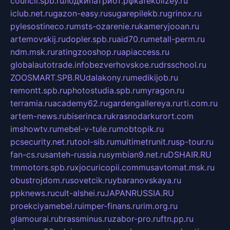
council.spb.ru
лодкипатриот.рф
kafekolizey.ru
iclub.net.ru
gazon-easy.ru
sugarepilekb.ru
grinox.ru
pylesostineco.ru
msts-ozarenie.ru
kameryjooan.ru
artemovskij.ru
dopler.spb.ru
aid70.ru
metall-perm.ru
ndm.msk.ru
ratingzooshop.ru
apiaccess.ru
globalautotrade.info
bezverhovskoe.ru
drsschool.ru
ZOOSMART.SPB.RU
dalakony.ru
medikijob.ru
remontt.spb.ru
photostudia.spb.ru
myragon.ru
terramia.ru
academy62.ru
gardengallereya.ru
rti.com.ru
artem-news.ru
biserinca.ru
krasnodarkurort.com
imshowtv.ru
mebel-v-tule.ru
mobtopik.ru
pcsecurity.net.ru
tool-sib.ru
multimetrunit.ru
sp-tour.ru
fan-cs.ru
santeh-russia.ru
symbian9.net.ru
DSHAIR.RU
tmmotors.spb.ru
xjocuricopii.com
musavtomat.msk.ru
obustrojdom.ru
sovetcik.ru
ybaranovskaya.ru
ppknews.ru
cult-alshei.ru
JAPANRUSSIA.RU
proekciyamebel.ru
imper-finans.ru
rim.org.ru
glamourai.ru
brassminus.ru
zabor-pro.ru
ftn.pp.ru