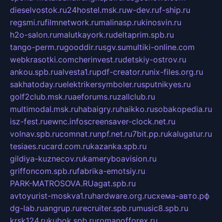
dieselvostok.ru
24hostel.msk.ru
w-dev.ru
f-ship.ru
regsmi.ru
filmnetwork.ru
malinasp.ru
kinosvin.ru
h2o-salon.ru
malutkayork.ru
deltaprim.spb.ru
tango-perm.ru
gooddir.ru
sgv.su
multiki-online.com
webkrasotki.com
cherinvest.ru
detskiy-ostrov.ru
ankou.spb.ru
alvesta1.ru
pdf-creator.ru
nix-files.org.ru
sakhatoday.ru
elektrikersymboler.ru
sputnikyes.ru
golf2club.msk.ru
aeforums.ru
zallclub.ru
multimodal.msk.ru
habaigry.ru
haikko.ru
sobakopedia.ru
isz-fest.ru
ewnc.info
screensaver-clock.net.ru
volnav.spb.ru
comnat.ru
npf.net.ru
7bit.pp.ru
kalugatur.ru
tesiaes.ru
card.com.ru
kazanka.spb.ru
gildiya-kuznecov.ru
kameryboavision.ru
griffoncom.spb.ru
fabrika-emotsiy.ru
PARK-MATROSOVA.RU
agat.spb.ru
avtoyurist-moskva1.ru
hardware.org.ru
схема-авто.рф
dg-lab.ru
angrup.ru
recruiter.spb.ru
music8.spb.ru
krsk124.ru
kubok.spb.ru
romanofforex.ru