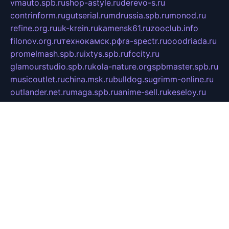
vmauto.spb.ru
shop-astyle.ru
derevo-s.ru
contrinform.ru
gutserial.ru
mdrussia.spb.ru
monod.ru
refine.org.ru
uk-krein.ru
kamensk61.ru
zooclub.info
filonov.org.ru
технокамск.рф
ra-spectr.ru
ooodriada.ru
promelmash.spb.ru
ixtys.spb.ru
fccity.ru
glamourstudio.spb.ru
kola-nature.org
spbmaster.spb.ru
musicoutlet.ru
china.msk.ru
bulldog.su
grimm-online.ru
outlander.net.ru
maga.spb.ru
anime-sell.ru
keseloy.ru
газприборсервис.рф
karmin.spb.ru
shekswood.ru
tischlermebel.ru
automall66.ru
mag-vladimir.ru
yardbar.ru
kiwitour.spb.ru
indesign.com.ru
freestylemebel.ru
bany-samara.ru
rsei.ru
naidisvoyput.ru
mgsn-invest.ru
ipkamerasannce.ru
alicante-house.ru
ibelka74.ru
cozyhouse.info
vlkargalev-studio.ru
700mb.ru
figura-ufa.ru
alina-live.ru
belarusiannews.ru
womenknow.ru
dos-vniimk.ru
sega.net.ru
dv.net.ru
phenomenonsofhistory.com
telesputnik.net.ru
wall.pp.ru
pylesosroidmi.ru