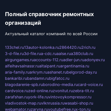
Полный справочник ремонтных
организаций
Актуальный каталог компаний по всей России
133chel.ru
13autor-kolonka.ru
2864420.ru
2rich.ru
3-d-file.ru
3d-file.ru
a-cdc.ru
aalse.ru
a380club.ru
airgungames.ru
accounts-112.ru
adler-jun.ru
adonyev.ru
alfeihavsalnassr.ru
altaipant.ru
argentinamia.ru
aria-family.ru
arkrym.ru
ashanet.ru
belgorod-day.ru
bankaribi.ru
bandamn.ru
bigfatcc.ru
blagodarenie-spb.ru
borodino-media.ru
card-voice.ru
cardvoice.ru
zed-online.ru
zvonitut.ru
zebra-tlt.ru
zarafshan.ru
york-life.ru
vintovoykompressor.ru
vladivostok-map.ru
vlknrussia.ru
wasabi-shop.ru
webamator.ru
zaryna.ru
youtubefree.ru
x-ton.ru