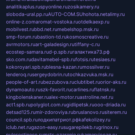
analitikaplus.ru
spyonline.ru
zosikamery.ru
sloboda-ural.pp.ru
AUTO-COM.SU
hohota.net
alimy.ru
online-z.com
aromat-vostoka.ru
otdelkaexp.ru
mobilvest.ru
bbd.net.ru
mebelshop.msk.ru
smp-forum.ru
bastion-td.ru
kosmoscreative.ru
avrmotors.ru
art-galadesign.ru
tiffany-c.ru
ecostep-samara.ru
d-p.spb.ru
галактика73.рф
sko.com.ru
davitamebel-spb.ru
fotsis.ru
tesiaes.ru
kokoroyari.spb.ru
blesna-kazan.ru
mossilver.ru
lenderoq.ru
sergeydobrin.ru
tochkazvuka.msk.ru
people-of-art.ru
bezzubova.ru
clubtibet.ru
orior-aks.ru
dynamoauto.ru
szk-favorit.ru
carlines.ru
flatnsk.ru
kingbolenskaner.ru
alex-motor.ru
astroline.net.ru
act1.spb.ru
polyglot.com.ru
gidlipetsk.ru
ooo-driada.ru
detsad125.ru
mir-zdoroviya.ru
bruslanovo.ru
siterem.ru
council.spb.ru
лодкипатриот.рф
kafekolizey.ru
iclub.net.ru
gazon-easy.ru
sugarepilekb.ru
grinox.ru
pylesostineco.ru
msts-ozarenie.ru
kameryjooan.ru