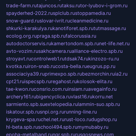
trade-farm.ru
tajuncos.ru
taksu.ru
tor-lyubov-i-grom.ru
spayderhed-2022.ru
splclub.ru
stoppamedia.ru
snow-guard.ru
slovar-ivrit.ru
cleanmedicine.ru
shkurki-karakulya.ru
kanotiforet.spb.ru
tutmassage.ru
ecolog.org.ru
praga.spb.ru
falcorussia.ru
autodoctorservis.ru
kamertondom.spb.ru
net-life.net.ru
avto-vozim.ru
sakhcamera.ru
alliance-electro.spb.ru
stroyavt.ru
controlweb1.ru
tdsak74.ru
kinzozo-ru.ru
kvotka.ru
iron-snab.ru
costa-bella.ru
eugrus.pp.ru
associaciya39.ru
primexpo.spb.ru
bezmorchin.ru
ia2.ru
cpt21.ru
ispecspb.ru
regahost.ru
kolosok-elita.ru
tae-kwon.ru
consrio.com.ru
insiam.ru
avegainfo.ru
archery161.ru
bigencyclica.ru
vlast16.ru
korru.net
sarmiento.spb.su
extelopedia.ru
lammin-suo.spb.ru
iskatour.spb.ru
snpi.org.ru
running-line.ru
krygeva-spa.ru
chel.net.ru
rust-loco.ru
dugshop.ru
hl-beta.spb.ru
school494.spb.ru
mymubaby.ru
epoha-metalband.ru
ngr.spb.ru
rusgosnews.com