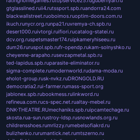
ratinghomegames.ru
topservice25.ru
gubernyan.ru
gtglasslined.ru
ii4.ru
tssport.spb.ru
andorra24.com
blackwallstreet.ru
oboimos.ru
optim-doors.com.ru
ikuch.ru
nycr.org.ru
npa21.ru
vremya-ch.spb.ru
desert000.ru
ivtorgi.ru
ifiori.ru
catalog-statei.ru
dcv.org.ru
spetsmaster174.ru
ipkameryhiseeu.ru
dum26.ru
ruspol.spb.ru
fr-opendp.ru
kam-solnyshko.ru
cheyenne-arapaho.ru
sevzapmetal.spb.ru
ted-lapidus.spb.ru
parasite-eliminator.ru
sigma-complete.ru
modernworld.ru
dama-moda.ru
eholot-group.ru
sk-nvkz.ru
DRONGOLD.RU
democratia2.ru
i-farmer.ru
mass-sport.org
jablonex.spb.ru
bookmess.ru
linkword.ru
refineua.com.ru
cs-spec.net.ru
altay-mebel.ru
DNK-THEATRE.RU
mechaniks.spb.ru
ipcamtechage.ru
skosta.ru
a-sun.ru
stroy-ldsp.ru
snowlands.org.ru
childrensshoes.ru
mrlizzy.ru
mebelsofiakrd.ru
bulizhenko.ru
rumantick.net.ru
mtszerno.ru