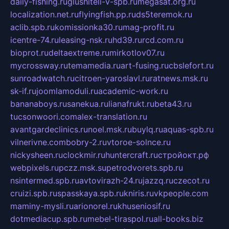
daily-fishing.ru
glushiteli-v-spb.ru
megasat.org.ru
localization.net.ru
flyingfish.pp.ru
ds5teremok.ru
aclib.spb.ru
komissionka30.ru
mag-profit.ru
icentre-74.ru
leasing-nsk.ru
hd39.ru
rcd.com.ru
bioprot.ru
deltaextreme.ru
mirkotlov07.ru
mycrossway.ru
temamedia.ru
art-fusing.ru
cbslefort.ru
sunroadwatch.ru
citroen-yaroslavl.ru
ratnews.msk.ru
sk-if.ru
joomlamoduli.ru
academic-work.ru
bananaboys.ru
sanekua.ru
lianafrukt.ru
beta43.ru
tucsonwoori.com
alex-translation.ru
avantgardeclinics.ru
noel.msk.ru
buylq.ru
aquas-spb.ru
vilnerivne.com
bobry-2.ru
vtoroe-solnce.ru
nickysheen.ru
clockmir.ru
huntercraft.ru
стройокт.рф
webpixels.ru
pczz.msk.su
petrodvorets.spb.ru
nsintermed.spb.ru
avtovirazh-24.ru
jazzq.ru
czecot.ru
cruizi.spb.ru
spasskaya.spb.ru
kniris.ru
vkpeople.com
maminy-mysli.ru
arionorel.ru
khuseniosif.ru
dotmediacup.spb.ru
mebel-tiraspol.ru
all-books.biz