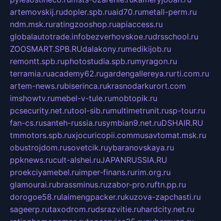
artemovskij.ru
dopler.spb.ru
aid70.ru
metall-perm.ru
ndm.msk.ru
ratingzooshop.ru
apiaccess.ru
globalautotrade.info
bezverhovskoe.ru
drsschool.ru
ZOOSMART.SPB.RU
dalakony.ru
medikijob.ru
remontt.spb.ru
photostudia.spb.ru
myragon.ru
terramia.ru
academy62.ru
gardengallereya.ru
rti.com.ru
artem-news.ru
biserinca.ru
krasnodarkurort.com
imshowtv.ru
mebel-v-tule.ru
mobtopik.ru
pcsecurity.net.ru
tool-sib.ru
multimetrunit.ru
sp-tour.ru
fan-cs.ru
santeh-russia.ru
symbian9.net.ru
DSHAIR.RU
tmmotors.spb.ru
xjocuricopii.com
musavtomat.msk.ru
obustrojdom.ru
sovetcik.ru
ybaranovskaya.ru
ppknews.ru
cult-alshei.ru
JAPANRUSSIA.RU
proekciyamebel.ru
imper-finans.ru
rim.org.ru
glamourai.ru
brassminus.ru
zabor-pro.ru
ftn.pp.ru
dorogoe58.ru
laimengpacker.ru
kuzova-zapchasti.ru
sageerp.ru
taxodrom.ru
dsrazvitie.ru
hardcity.net.ru