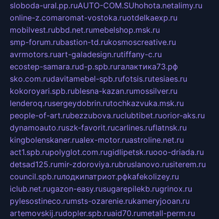
sloboda-ural.pp.ru
AUTO-COM.SU
hohota.net
alimy.ru
online-z.com
aromat-vostoka.ru
otdelkaexp.ru
mobilvest.ru
bbd.net.ru
mebelshop.msk.ru
smp-forum.ru
bastion-td.ru
kosmoscreative.ru
avrmotors.ru
art-galadesign.ru
tiffany-c.ru
ecostep-samara.ru
d-p.spb.ru
галактика73.рф
sko.com.ru
davitamebel-spb.ru
fotsis.ru
tesiaes.ru
kokoroyari.spb.ru
blesna-kazan.ru
mossilver.ru
lenderoq.ru
sergeydobrin.ru
tochkazvuka.msk.ru
people-of-art.ru
bezzubova.ru
clubtibet.ru
orior-aks.ru
dynamoauto.ru
szk-favorit.ru
carlines.ru
flatnsk.ru
kingbolenskaner.ru
alex-motor.ru
astroline.net.ru
act1.spb.ru
polyglot.com.ru
gidlipetsk.ru
ooo-driada.ru
detsad125.ru
mir-zdoroviya.ru
bruslanovo.ru
siterem.ru
council.spb.ru
лодкипатриот.рф
kafekolizey.ru
iclub.net.ru
gazon-easy.ru
sugarepilekb.ru
grinox.ru
pylesostineco.ru
msts-ozarenie.ru
kameryjooan.ru
artemovskij.ru
dopler.spb.ru
aid70.ru
metall-perm.ru