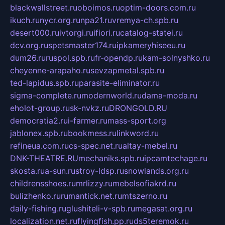
blackwallstreet.ru
oboimos.ru
optim-doors.com.ru
ikuch.ru
nycr.org.ru
npa21.ru
vremya-ch.spb.ru
desert000.ru
ivtorgi.ru
ifiori.ru
catalog-statei.ru
dcv.org.ru
spetsmaster174.ru
ipkameryhiseeu.ru
dum26.ru
ruspol.spb.ru
fr-opendp.ru
kam-solnyshko.ru
cheyenne-arapaho.ru
sevzapmetal.spb.ru
ted-lapidus.spb.ru
parasite-eliminator.ru
sigma-complete.ru
modernworld.ru
dama-moda.ru
eholot-group.ru
sk-nvkz.ru
DRONGOLD.RU
democratia2.ru
i-farmer.ru
mass-sport.org
jablonex.spb.ru
bookmess.ru
linkword.ru
refineua.com.ru
cs-spec.net.ru
altay-mebel.ru
DNK-THEATRE.RU
mechaniks.spb.ru
ipcamtechage.ru
skosta.ru
a-sun.ru
stroy-ldsp.ru
snowlands.org.ru
childrensshoes.ru
mrlizzy.ru
mebelsofiakrd.ru
bulizhenko.ru
rumantick.net.ru
mtszerno.ru
daily-fishing.ru
glushiteli-v-spb.ru
megasat.org.ru
localization.net.ru
flyingfish.pp.ru
ds5teremok.ru