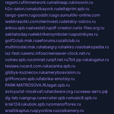
regsmi.ru
filmnetwork.ru
malinasp.ru
kinosvin.ru
h2o-salon.ru
malutkayork.ru
deltaprim.spb.ru
tango-perm.ru
gooddir.ru
sgv.su
multiki-online.com
webkrasotki.com
cherinvest.ru
detskiy-ostrov.ru
ankou.spb.ru
alvesta1.ru
pdf-creator.ru
nix-files.org.ru
sakhatoday.ru
elektrikersymboler.ru
sputnikyes.ru
golf2club.msk.ru
aeforums.ru
zallclub.ru
multimodal.msk.ru
habaigry.ru
haikko.ru
sobakopedia.ru
isz-fest.ru
ewnc.info
screensaver-clock.net.ru
volnav.spb.ru
comnat.ru
npf.net.ru
7bit.pp.ru
kalugatur.ru
tesiaes.ru
card.com.ru
kazanka.spb.ru
gildiya-kuznecov.ru
kameryboavision.ru
griffoncom.spb.ru
fabrika-emotsiy.ru
PARK-MATROSOVA.RU
agat.spb.ru
avtoyurist-moskva1.ru
hardware.org.ru
схема-авто.рф
dg-lab.ru
angrup.ru
recruiter.spb.ru
music8.spb.ru
krsk124.ru
kubok.spb.ru
romanofforex.ru
analitikaplus.ru
spyonline.ru
zosikamery.ru