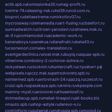
aclib.spb.ru
komissionka30.ru
mag-profit.ru
icentre-74.ru
leasing-nsk.ru
hd39.ru
rcd.com.ru
bioprot.ru
deltaextreme.ru
mirkotlov07.ru
mycrossway.ru
temamedia.ru
art-fusing.ru
cbslefort.ru
sunroadwatch.ru
citroen-yaroslavl.ru
ratnews.msk.ru
sk-if.ru
joomlamoduli.ru
academic-work.ru
bananaboys.ru
sanekua.ru
lianafrukt.ru
beta43.ru
tucsonwoori.com
alex-translation.ru
avantgardeclinics.ru
noel.msk.ru
buylq.ru
aquas-spb.ru
vilnerivne.com
bobry-2.ru
vtoroe-solnce.ru
nickysheen.ru
clockmir.ru
huntercraft.ru
стройокт.рф
webpixels.ru
pczz.msk.su
petrodvorets.spb.ru
nsintermed.spb.ru
avtovirazh-24.ru
jazzq.ru
czecot.ru
cruizi.spb.ru
spasskaya.spb.ru
kniris.ru
vkpeople.com
maminy-mysli.ru
arionorel.ru
khuseniosif.ru
dotmediacup.spb.ru
mebel-tiraspol.ru
all-books.biz
vmauto.spb.ru
shop-astyle.ru
derevo-s.ru
contrinform.ru
gutserial.ru
mdrussia.spb.ru
monod.ru