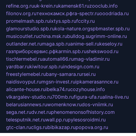
refine.org.ru
uk-krein.ru
kamensk61.ru
zooclub.info
filonov.org.ru
технокамск.рф
ra-spectr.ru
ooodriada.ru
promelmash.spb.ru
ixtys.spb.ru
fccity.ru
glamourstudio.spb.ru
kola-nature.org
spbmaster.spb.ru
musicoutlet.ru
china.msk.ru
bulldog.su
grimm-online.ru
outlander.net.ru
maga.spb.ru
anime-sell.ru
keseloy.ru
газприборсервис.рф
karmin.spb.ru
shekswood.ru
tischlermebel.ru
automall66.ru
mag-vladimir.ru
yardbar.ru
kiwitour.spb.ru
indesign.com.ru
freestylemebel.ru
bany-samara.ru
rsei.ru
naidisvoyput.ru
mgsn-invest.ru
ipkamerasannce.ru
alicante-house.ru
ibelka74.ru
cozyhouse.info
vlkargalev-studio.ru
700mb.ru
figura-ufa.ru
alina-live.ru
belarusiannews.ru
womenknow.ru
dos-vniimk.ru
sega.net.ru
dv.net.ru
phenomenonsofhistory.com
telesputnik.net.ru
wall.pp.ru
pylesosroidmi.ru
gtc-clan.ru
cligs.ru
bibikazap.ru
popova.org.ru
netwhistler.spb.ru
bellvil.ru
bonzon.ru
iss-vladik.ru