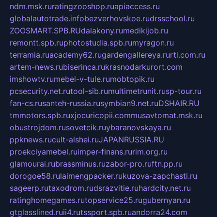
ndm.msk.ru
ratingzooshop.ru
apiaccess.ru
globalautotrade.info
bezverhovskoe.ru
drsschool.ru
ZOOSMART.SPB.RU
dalakony.ru
medikijob.ru
remontt.spb.ru
photostudia.spb.ru
myragon.ru
terramia.ru
academy62.ru
gardengallereya.ru
rti.com.ru
artem-news.ru
biserinca.ru
krasnodarkurort.com
imshowtv.ru
mebel-v-tule.ru
mobtopik.ru
pcsecurity.net.ru
tool-sib.ru
multimetrunit.ru
sp-tour.ru
fan-cs.ru
santeh-russia.ru
symbian9.net.ru
DSHAIR.RU
tmmotors.spb.ru
xjocuricopii.com
musavtomat.msk.ru
obustrojdom.ru
sovetcik.ru
ybaranovskaya.ru
ppknews.ru
cult-alshei.ru
JAPANRUSSIA.RU
proekciyamebel.ru
imper-finans.ru
rim.org.ru
glamourai.ru
brassminus.ru
zabor-pro.ru
ftn.pp.ru
dorogoe58.ru
laimengpacker.ru
kuzova-zapchasti.ru
sageerp.ru
taxodrom.ru
dsrazvitie.ru
hardcity.net.ru
ratinghomegames.ru
topservice25.ru
gubernyan.ru
gtglasslined.ru
ii4.ru
tssport.spb.ru
andorra24.com