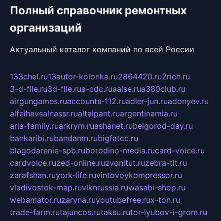
Полный справочник ремонтных
организаций
Актуальный каталог компаний по всей России
133chel.ru
13autor-kolonka.ru
2864420.ru
2rich.ru
3-d-file.ru
3d-file.ru
a-cdc.ru
aalse.ru
a380club.ru
airgungames.ru
accounts-112.ru
adler-jun.ru
adonyev.ru
alfeihavsalnassr.ru
altaipant.ru
argentinamia.ru
aria-family.ru
arkrym.ru
ashanet.ru
belgorod-day.ru
bankaribi.ru
bandamn.ru
bigfatcc.ru
blagodarenie-spb.ru
borodino-media.ru
card-voice.ru
cardvoice.ru
zed-online.ru
zvonitut.ru
zebra-tlt.ru
zarafshan.ru
york-life.ru
vintovoykompressor.ru
vladivostok-map.ru
vlknrussia.ru
wasabi-shop.ru
webamator.ru
zaryna.ru
youtubefree.ru
x-ton.ru
trade-farm.ru
tajuncos.ru
taksu.ru
tor-lyubov-i-grom.ru