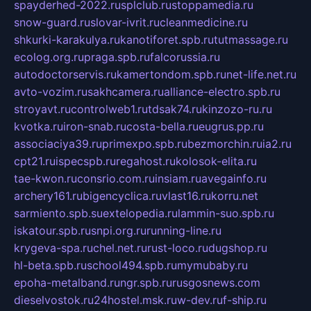
spayderhed-2022.ru
splclub.ru
stoppamedia.ru
snow-guard.ru
slovar-ivrit.ru
cleanmedicine.ru
shkurki-karakulya.ru
kanotiforet.spb.ru
tutmassage.ru
ecolog.org.ru
praga.spb.ru
falcorussia.ru
autodoctorservis.ru
kamertondom.spb.ru
net-life.net.ru
avto-vozim.ru
sakhcamera.ru
alliance-electro.spb.ru
stroyavt.ru
controlweb1.ru
tdsak74.ru
kinzozo-ru.ru
kvotka.ru
iron-snab.ru
costa-bella.ru
eugrus.pp.ru
associaciya39.ru
primexpo.spb.ru
bezmorchin.ru
ia2.ru
cpt21.ru
ispecspb.ru
regahost.ru
kolosok-elita.ru
tae-kwon.ru
consrio.com.ru
insiam.ru
avegainfo.ru
archery161.ru
bigencyclica.ru
vlast16.ru
korru.net
sarmiento.spb.su
extelopedia.ru
lammin-suo.spb.ru
iskatour.spb.ru
snpi.org.ru
running-line.ru
krygeva-spa.ru
chel.net.ru
rust-loco.ru
dugshop.ru
hl-beta.spb.ru
school494.spb.ru
mymubaby.ru
epoha-metalband.ru
ngr.spb.ru
rusgosnews.com
dieselvostok.ru
24hostel.msk.ru
w-dev.ru
f-ship.ru