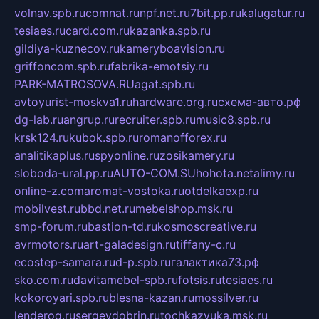
volnav.spb.ru
comnat.ru
npf.net.ru
7bit.pp.ru
kalugatur.ru
tesiaes.ru
card.com.ru
kazanka.spb.ru
gildiya-kuznecov.ru
kameryboavision.ru
griffoncom.spb.ru
fabrika-emotsiy.ru
PARK-MATROSOVA.RU
agat.spb.ru
avtoyurist-moskva1.ru
hardware.org.ru
схема-авто.рф
dg-lab.ru
angrup.ru
recruiter.spb.ru
music8.spb.ru
krsk124.ru
kubok.spb.ru
romanofforex.ru
analitikaplus.ru
spyonline.ru
zosikamery.ru
sloboda-ural.pp.ru
AUTO-COM.SU
hohota.net
alimy.ru
online-z.com
aromat-vostoka.ru
otdelkaexp.ru
mobilvest.ru
bbd.net.ru
mebelshop.msk.ru
smp-forum.ru
bastion-td.ru
kosmoscreative.ru
avrmotors.ru
art-galadesign.ru
tiffany-c.ru
ecostep-samara.ru
d-p.spb.ru
галактика73.рф
sko.com.ru
davitamebel-spb.ru
fotsis.ru
tesiaes.ru
kokoroyari.spb.ru
blesna-kazan.ru
mossilver.ru
lenderoq.ru
sergeydobrin.ru
tochkazvuka.msk.ru