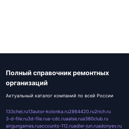
Полный справочник ремонтных
организаций
Актуальный каталог компаний по всей России
133chel.ru
13autor-kolonka.ru
2864420.ru
2rich.ru
3-d-file.ru
3d-file.ru
a-cdc.ru
aalse.ru
a380club.ru
airgungames.ru
accounts-112.ru
adler-jun.ru
adonyev.ru