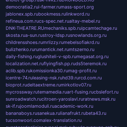
democratia2.ru
i-farmer.ru
mass-sport.org
jablonex.spb.ru
bookmess.ru
linkword.ru
refineua.com.ru
cs-spec.net.ru
altay-mebel.ru
DNK-THEATRE.RU
mechaniks.spb.ru
ipcamtechage.ru
skosta.ru
a-sun.ru
stroy-ldsp.ru
snowlands.org.ru
childrensshoes.ru
mrlizzy.ru
mebelsofiakrd.ru
bulizhenko.ru
rumantick.net.ru
mtszerno.ru
daily-fishing.ru
glushiteli-v-spb.ru
megasat.org.ru
localization.net.ru
flyingfish.pp.ru
ds5teremok.ru
aclib.spb.ru
komissionka30.ru
mag-profit.ru
icentre-74.ru
leasing-nsk.ru
hd39.ru
rcd.com.ru
bioprot.ru
deltaextreme.ru
mirkotlov07.ru
mycrossway.ru
temamedia.ru
art-fusing.ru
cbslefort.ru
sunroadwatch.ru
citroen-yaroslavl.ru
ratnews.msk.ru
sk-if.ru
joomlamoduli.ru
academic-work.ru
bananaboys.ru
sanekua.ru
lianafrukt.ru
beta43.ru
tucsonwoori.com
alex-translation.ru