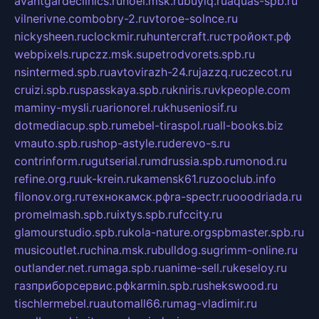
avantgardeclinics.ru
noel.msk.ru
buylq.ru
aquas-spb.ru
vilnerivne.com
bobry-2.ru
vtoroe-solnce.ru
nickysheen.ru
clockmir.ru
huntercraft.ru
стройокт.рф
webpixels.ru
pczz.msk.su
petrodvorets.spb.ru
nsintermed.spb.ru
avtovirazh-24.ru
jazzq.ru
czecot.ru
cruizi.spb.ru
spasskaya.spb.ru
kniris.ru
vkpeople.com
maminy-mysli.ru
arionorel.ru
khuseniosif.ru
dotmediacup.spb.ru
mebel-tiraspol.ru
all-books.biz
vmauto.spb.ru
shop-astyle.ru
derevo-s.ru
contrinform.ru
gutserial.ru
mdrussia.spb.ru
monod.ru
refine.org.ru
uk-krein.ru
kamensk61.ru
zooclub.info
filonov.org.ru
технокамск.рф
ra-spectr.ru
ooodriada.ru
promelmash.spb.ru
ixtys.spb.ru
fccity.ru
glamourstudio.spb.ru
kola-nature.org
spbmaster.spb.ru
musicoutlet.ru
china.msk.ru
bulldog.su
grimm-online.ru
outlander.net.ru
maga.spb.ru
anime-sell.ru
keseloy.ru
газприборсервис.рф
karmin.spb.ru
shekswood.ru
tischlermebel.ru
automall66.ru
mag-vladimir.ru