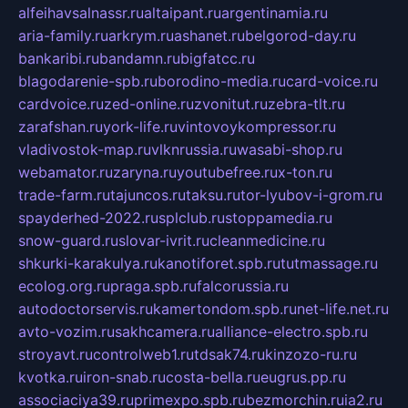
alfeihavsalnassr.ru
altaipant.ru
argentinamia.ru
aria-family.ru
arkrym.ru
ashanet.ru
belgorod-day.ru
bankaribi.ru
bandamn.ru
bigfatcc.ru
blagodarenie-spb.ru
borodino-media.ru
card-voice.ru
cardvoice.ru
zed-online.ru
zvonitut.ru
zebra-tlt.ru
zarafshan.ru
york-life.ru
vintovoykompressor.ru
vladivostok-map.ru
vlknrussia.ru
wasabi-shop.ru
webamator.ru
zaryna.ru
youtubefree.ru
x-ton.ru
trade-farm.ru
tajuncos.ru
taksu.ru
tor-lyubov-i-grom.ru
spayderhed-2022.ru
splclub.ru
stoppamedia.ru
snow-guard.ru
slovar-ivrit.ru
cleanmedicine.ru
shkurki-karakulya.ru
kanotiforet.spb.ru
tutmassage.ru
ecolog.org.ru
praga.spb.ru
falcorussia.ru
autodoctorservis.ru
kamertondom.spb.ru
net-life.net.ru
avto-vozim.ru
sakhcamera.ru
alliance-electro.spb.ru
stroyavt.ru
controlweb1.ru
tdsak74.ru
kinzozo-ru.ru
kvotka.ru
iron-snab.ru
costa-bella.ru
eugrus.pp.ru
associaciya39.ru
primexpo.spb.ru
bezmorchin.ru
ia2.ru