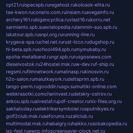
cpt21.ru
ispecspb.ru
regahost.ru
kolosok-elita.ru
tae-kwon.ru
consrio.com.ru
insiam.ru
avegainfo.ru
archery161.ru
bigencyclica.ru
vlast16.ru
korru.net
sarmiento.spb.su
extelopedia.ru
lammin-suo.spb.ru
iskatour.spb.ru
snpi.org.ru
running-line.ru
krygeva-spa.ru
chel.net.ru
rust-loco.ru
dugshop.ru
hl-beta.spb.ru
school494.spb.ru
mymubaby.ru
epoha-metalband.ru
ngr.spb.ru
rusgosnews.com
dieselvostok.ru
24hostel.msk.ru
w-dev.ru
f-ship.ru
regsmi.ru
filmnetwork.ru
malinasp.ru
kinosvin.ru
h2o-salon.ru
malutkayork.ru
deltaprim.spb.ru
tango-perm.ru
gooddir.ru
sgv.su
multiki-online.com
webkrasotki.com
cherinvest.ru
detskiy-ostrov.ru
ankou.spb.ru
alvesta1.ru
pdf-creator.ru
nix-files.org.ru
sakhatoday.ru
elektrikersymboler.ru
sputnikyes.ru
golf2club.msk.ru
aeforums.ru
zallclub.ru
multimodal.msk.ru
habaigry.ru
haikko.ru
sobakopedia.ru
isz-fest.ru
ewnc.info
screensaver-clock.net.ru