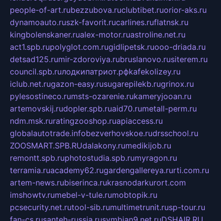
people-of-art.ru
bezzubova.ru
clubtibet.ru
orior-aks.ru
dynamoauto.ru
szk-favorit.ru
carlines.ru
flatnsk.ru
kingbolenskaner.ru
alex-motor.ru
astroline.net.ru
act1.spb.ru
polyglot.com.ru
gidlipetsk.ru
ooo-driada.ru
detsad125.ru
mir-zdoroviya.ru
bruslanovo.ru
siterem.ru
council.spb.ru
лодкипатриот.рф
kafekolizey.ru
iclub.net.ru
gazon-easy.ru
sugarepilekb.ru
grinox.ru
pylesostineco.ru
msts-ozarenie.ru
kameryjooan.ru
artemovskij.ru
dopler.spb.ru
aid70.ru
metall-perm.ru
ndm.msk.ru
ratingzooshop.ru
apiaccess.ru
globalautotrade.info
bezverhovskoe.ru
drsschool.ru
ZOOSMART.SPB.RU
dalakony.ru
medikijob.ru
remontt.spb.ru
photostudia.spb.ru
myragon.ru
terramia.ru
academy62.ru
gardengallereya.ru
rti.com.ru
artem-news.ru
biserinca.ru
krasnodarkurort.com
imshowtv.ru
mebel-v-tule.ru
mobtopik.ru
pcsecurity.net.ru
tool-sib.ru
multimetrunit.ru
sp-tour.ru
fan-cs.ru
santeh-russia.ru
symbian9.net.ru
DSHAIR.RU