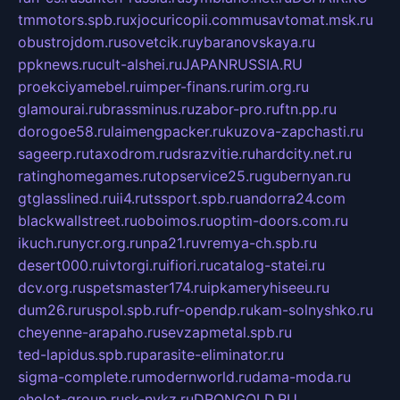
tmmotors.spb.ru
xjocuricopii.com
musavtomat.msk.ru
obustrojdom.ru
sovetcik.ru
ybaranovskaya.ru
ppknews.ru
cult-alshei.ru
JAPANRUSSIA.RU
proekciyamebel.ru
imper-finans.ru
rim.org.ru
glamourai.ru
brassminus.ru
zabor-pro.ru
ftn.pp.ru
dorogoe58.ru
laimengpacker.ru
kuzova-zapchasti.ru
sageerp.ru
taxodrom.ru
dsrazvitie.ru
hardcity.net.ru
ratinghomegames.ru
topservice25.ru
gubernyan.ru
gtglasslined.ru
ii4.ru
tssport.spb.ru
andorra24.com
blackwallstreet.ru
oboimos.ru
optim-doors.com.ru
ikuch.ru
nycr.org.ru
npa21.ru
vremya-ch.spb.ru
desert000.ru
ivtorgi.ru
ifiori.ru
catalog-statei.ru
dcv.org.ru
spetsmaster174.ru
ipkameryhiseeu.ru
dum26.ru
ruspol.spb.ru
fr-opendp.ru
kam-solnyshko.ru
cheyenne-arapaho.ru
sevzapmetal.spb.ru
ted-lapidus.spb.ru
parasite-eliminator.ru
sigma-complete.ru
modernworld.ru
dama-moda.ru
eholot-group.ru
sk-nvkz.ru
DRONGOLD.RU