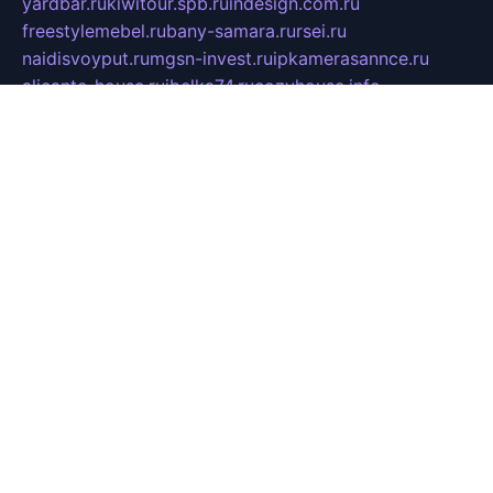
yardbar.ru
kiwitour.spb.ru
indesign.com.ru
freestylemebel.ru
bany-samara.ru
rsei.ru
naidisvoyput.ru
mgsn-invest.ru
ipkamerasannce.ru
alicante-house.ru
ibelka74.ru
cozyhouse.info
vlkargalev-studio.ru
700mb.ru
figura-ufa.ru
alina-live.ru
belarusiannews.ru
womenknow.ru
dos-vniimk.ru
sega.net.ru
dv.net.ru
phenomenonsofhistory.com
telesputnik.net.ru
wall.pp.ru
pylesosroidmi.ru
gtc-clan.ru
cligs.ru
bibikazap.ru
popova.org.ru
netwhistler.spb.ru
bellvil.ru
bonzon.ru
iss-vladik.ru
defiparis.net.ru
las-gryzas.ru
amku.ru
electednews.spb.ru
feather.org.ru
spar72.ru
tankiigri.ru
dominus.com.ru
ibtree.ru
sanykool.pp.ru
unixlib.org.ru
menatep.spb.ru
gartenterrassen.ru
printeka.ru
skvozilka.com.ru
parkovka-pub.ru
lovemobi.ru
art-ru.ru
emulatorz.com.ru
alucomp.com.ru
tatforum.com.ru
alternativa-profi.ru
dermakler.ru
artsurvey.ru
aredir.ru
khimspas.ru
centr-maxi.ru
2018r.ru