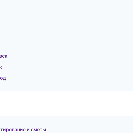
вск
к
род
тирование и сметы