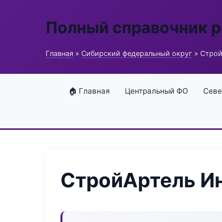
Полный справочник 
Главная
»
Сибирский федеральный округ
» Строй
🏠 Главная
Центральный ФО
Севе
СтройАртель И