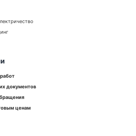
электричество
динг
ми
 работ
их документов
обращения
птовым ценам