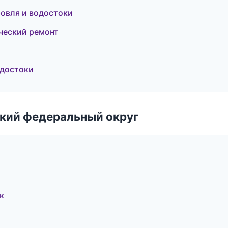
овля и водостоки
ческий ремонт
одостоки
ский федеральный округ
к