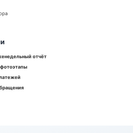
ора
ми
женедельный отчёт
 фотоэтапы
платежей
обращения