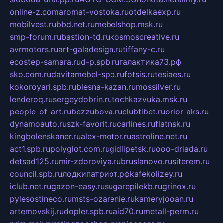
online-z.com
aromat-vostoka.ru
otdelkaexp.ru
mobilvest.ru
bbd.net.ru
mebelshop.msk.ru
smp-forum.ru
bastion-td.ru
kosmoscreative.ru
avrmotors.ru
art-galadesign.ru
tiffany-c.ru
ecostep-samara.ru
d-p.spb.ru
галактика73.рф
sko.com.ru
davitamebel-spb.ru
fotsis.ru
tesiaes.ru
kokoroyari.spb.ru
blesna-kazan.ru
mossilver.ru
lenderoq.ru
sergeydobrin.ru
tochkazvuka.msk.ru
people-of-art.ru
bezzubova.ru
clubtibet.ru
orior-aks.ru
dynamoauto.ru
szk-favorit.ru
carlines.ru
flatnsk.ru
kingbolenskaner.ru
alex-motor.ru
astroline.net.ru
act1.spb.ru
polyglot.com.ru
gidlipetsk.ru
ooo-driada.ru
detsad125.ru
mir-zdoroviya.ru
bruslanovo.ru
siterem.ru
council.spb.ru
лодкипатриот.рф
kafekolizey.ru
iclub.net.ru
gazon-easy.ru
sugarepilekb.ru
grinox.ru
pylesostineco.ru
msts-ozarenie.ru
kameryjooan.ru
artemovskij.ru
dopler.spb.ru
aid70.ru
metall-perm.ru