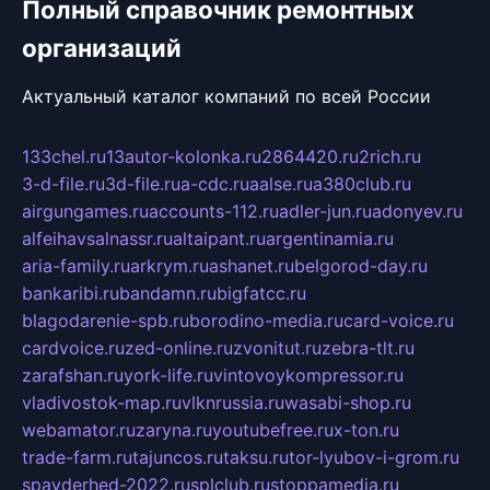
Полный справочник ремонтных
организаций
Актуальный каталог компаний по всей России
133chel.ru
13autor-kolonka.ru
2864420.ru
2rich.ru
3-d-file.ru
3d-file.ru
a-cdc.ru
aalse.ru
a380club.ru
airgungames.ru
accounts-112.ru
adler-jun.ru
adonyev.ru
alfeihavsalnassr.ru
altaipant.ru
argentinamia.ru
aria-family.ru
arkrym.ru
ashanet.ru
belgorod-day.ru
bankaribi.ru
bandamn.ru
bigfatcc.ru
blagodarenie-spb.ru
borodino-media.ru
card-voice.ru
cardvoice.ru
zed-online.ru
zvonitut.ru
zebra-tlt.ru
zarafshan.ru
york-life.ru
vintovoykompressor.ru
vladivostok-map.ru
vlknrussia.ru
wasabi-shop.ru
webamator.ru
zaryna.ru
youtubefree.ru
x-ton.ru
trade-farm.ru
tajuncos.ru
taksu.ru
tor-lyubov-i-grom.ru
spayderhed-2022.ru
splclub.ru
stoppamedia.ru