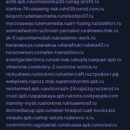
aclib.spb.ru
komissionka30.ru
mag-profit.ru
icentre-74.ru
leasing-nsk.ru
hd39.ru
rcd.com.ru
bioprot.ru
deltaextreme.ru
mirkotlov07.ru
mycrossway.ru
temamedia.ru
art-fusing.ru
cbslefort.ru
sunroadwatch.ru
citroen-yaroslavl.ru
ratnews.msk.ru
sk-if.ru
joomlamoduli.ru
academic-work.ru
bananaboys.ru
sanekua.ru
lianafrukt.ru
beta43.ru
tucsonwoori.com
alex-translation.ru
avantgardeclinics.ru
noel.msk.ru
buylq.ru
aquas-spb.ru
vilnerivne.com
bobry-2.ru
vtoroe-solnce.ru
nickysheen.ru
clockmir.ru
huntercraft.ru
стройокт.рф
webpixels.ru
pczz.msk.su
petrodvorets.spb.ru
nsintermed.spb.ru
avtovirazh-24.ru
jazzq.ru
czecot.ru
cruizi.spb.ru
spasskaya.spb.ru
kniris.ru
vkpeople.com
maminy-mysli.ru
arionorel.ru
khuseniosif.ru
dotmediacup.spb.ru
mebel-tiraspol.ru
all-books.biz
vmauto.spb.ru
shop-astyle.ru
derevo-s.ru
contrinform.ru
gutserial.ru
mdrussia.spb.ru
monod.ru