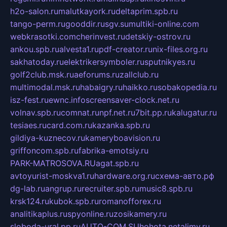
h2o-salon.ru
malutkayork.ru
deltaprim.spb.ru
tango-perm.ru
gooddir.ru
sgv.su
multiki-online.com
webkrasotki.com
cherinvest.ru
detskiy-ostrov.ru
ankou.spb.ru
alvesta1.ru
pdf-creator.ru
nix-files.org.ru
sakhatoday.ru
elektrikersymboler.ru
sputnikyes.ru
golf2club.msk.ru
aeforums.ru
zallclub.ru
multimodal.msk.ru
habaigry.ru
haikko.ru
sobakopedia.ru
isz-fest.ru
ewnc.info
screensaver-clock.net.ru
volnav.spb.ru
comnat.ru
npf.net.ru
7bit.pp.ru
kalugatur.ru
tesiaes.ru
card.com.ru
kazanka.spb.ru
gildiya-kuznecov.ru
kameryboavision.ru
griffoncom.spb.ru
fabrika-emotsiy.ru
PARK-MATROSOVA.RU
agat.spb.ru
avtoyurist-moskva1.ru
hardware.org.ru
схема-авто.рф
dg-lab.ru
angrup.ru
recruiter.spb.ru
music8.spb.ru
krsk124.ru
kubok.spb.ru
romanofforex.ru
analitikaplus.ru
spyonline.ru
zosikamery.ru
sloboda-ural.pp.ru
AUTO-COM.SU
hohota.net
alimy.ru