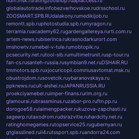
ndm.msk.ru
ratingzooshop.ru
apiaccess.ru
globalautotrade.info
bezverhovskoe.ru
drsschool.ru
ZOOSMART.SPB.RU
dalakony.ru
medikijob.ru
remontt.spb.ru
photostudia.spb.ru
myragon.ru
terramia.ru
academy62.ru
gardengallereya.ru
rti.com.ru
artem-news.ru
biserinca.ru
krasnodarkurort.com
imshowtv.ru
mebel-v-tule.ru
mobtopik.ru
pcsecurity.net.ru
tool-sib.ru
multimetrunit.ru
sp-tour.ru
fan-cs.ru
santeh-russia.ru
symbian9.net.ru
DSHAIR.RU
tmmotors.spb.ru
xjocuricopii.com
musavtomat.msk.ru
obustrojdom.ru
sovetcik.ru
ybaranovskaya.ru
ppknews.ru
cult-alshei.ru
JAPANRUSSIA.RU
proekciyamebel.ru
imper-finans.ru
rim.org.ru
glamourai.ru
brassminus.ru
zabor-pro.ru
ftn.pp.ru
dorogoe58.ru
laimengpacker.ru
kuzova-zapchasti.ru
sageerp.ru
taxodrom.ru
dsrazvitie.ru
hardcity.net.ru
ratinghomegames.ru
topservice25.ru
gubernyan.ru
gtglasslined.ru
ii4.ru
tssport.spb.ru
andorra24.com