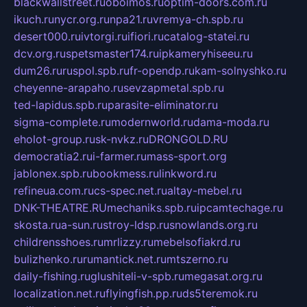
blackwallstreet.ru
oboimos.ru
optim-doors.com.ru
ikuch.ru
nycr.org.ru
npa21.ru
vremya-ch.spb.ru
desert000.ru
ivtorgi.ru
ifiori.ru
catalog-statei.ru
dcv.org.ru
spetsmaster174.ru
ipkameryhiseeu.ru
dum26.ru
ruspol.spb.ru
fr-opendp.ru
kam-solnyshko.ru
cheyenne-arapaho.ru
sevzapmetal.spb.ru
ted-lapidus.spb.ru
parasite-eliminator.ru
sigma-complete.ru
modernworld.ru
dama-moda.ru
eholot-group.ru
sk-nvkz.ru
DRONGOLD.RU
democratia2.ru
i-farmer.ru
mass-sport.org
jablonex.spb.ru
bookmess.ru
linkword.ru
refineua.com.ru
cs-spec.net.ru
altay-mebel.ru
DNK-THEATRE.RU
mechaniks.spb.ru
ipcamtechage.ru
skosta.ru
a-sun.ru
stroy-ldsp.ru
snowlands.org.ru
childrensshoes.ru
mrlizzy.ru
mebelsofiakrd.ru
bulizhenko.ru
rumantick.net.ru
mtszerno.ru
daily-fishing.ru
glushiteli-v-spb.ru
megasat.org.ru
localization.net.ru
flyingfish.pp.ru
ds5teremok.ru