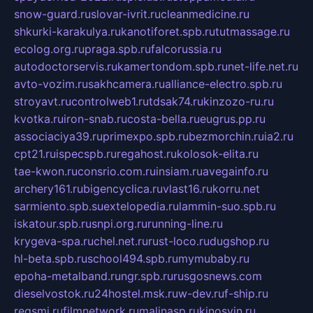
snow-guard.ru
slovar-ivrit.ru
cleanmedicine.ru
shkurki-karakulya.ru
kanotiforet.spb.ru
tutmassage.ru
ecolog.org.ru
praga.spb.ru
falcorussia.ru
autodoctorservis.ru
kamertondom.spb.ru
net-life.net.ru
avto-vozim.ru
sakhcamera.ru
alliance-electro.spb.ru
stroyavt.ru
controlweb1.ru
tdsak74.ru
kinzozo-ru.ru
kvotka.ru
iron-snab.ru
costa-bella.ru
eugrus.pp.ru
associaciya39.ru
primexpo.spb.ru
bezmorchin.ru
ia2.ru
cpt21.ru
ispecspb.ru
regahost.ru
kolosok-elita.ru
tae-kwon.ru
consrio.com.ru
insiam.ru
avegainfo.ru
archery161.ru
bigencyclica.ru
vlast16.ru
korru.net
sarmiento.spb.su
extelopedia.ru
lammin-suo.spb.ru
iskatour.spb.ru
snpi.org.ru
running-line.ru
krygeva-spa.ru
chel.net.ru
rust-loco.ru
dugshop.ru
hl-beta.spb.ru
school494.spb.ru
mymubaby.ru
epoha-metalband.ru
ngr.spb.ru
rusgosnews.com
dieselvostok.ru
24hostel.msk.ru
w-dev.ru
f-ship.ru
regsmi.ru
filmnetwork.ru
malinasp.ru
kinosvin.ru