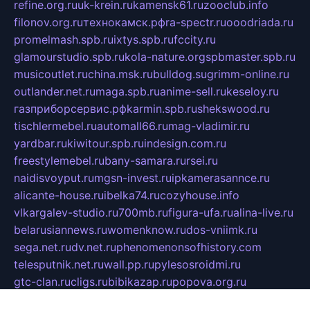
refine.org.ru
uk-krein.ru
kamensk61.ru
zooclub.info
filonov.org.ru
технокамск.рф
ra-spectr.ru
ooodriada.ru
promelmash.spb.ru
ixtys.spb.ru
fccity.ru
glamourstudio.spb.ru
kola-nature.org
spbmaster.spb.ru
musicoutlet.ru
china.msk.ru
bulldog.su
grimm-online.ru
outlander.net.ru
maga.spb.ru
anime-sell.ru
keseloy.ru
газприборсервис.рф
karmin.spb.ru
shekswood.ru
tischlermebel.ru
automall66.ru
mag-vladimir.ru
yardbar.ru
kiwitour.spb.ru
indesign.com.ru
freestylemebel.ru
bany-samara.ru
rsei.ru
naidisvoyput.ru
mgsn-invest.ru
ipkamerasannce.ru
alicante-house.ru
ibelka74.ru
cozyhouse.info
vlkargalev-studio.ru
700mb.ru
figura-ufa.ru
alina-live.ru
belarusiannews.ru
womenknow.ru
dos-vniimk.ru
sega.net.ru
dv.net.ru
phenomenonsofhistory.com
telesputnik.net.ru
wall.pp.ru
pylesosroidmi.ru
gtc-clan.ru
cligs.ru
bibikazap.ru
popova.org.ru
netwhistler.spb.ru
bellvil.ru
bonzon.ru
iss-vladik.ru