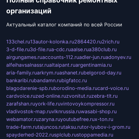
организаций
Актуальный каталог компаний по всей России
133chel.ru
13autor-kolonka.ru
2864420.ru
2rich.ru
3-d-file.ru
3d-file.ru
a-cdc.ru
aalse.ru
a380club.ru
airgungames.ru
accounts-112.ru
adler-jun.ru
adonyev.ru
alfeihavsalnassr.ru
altaipant.ru
argentinamia.ru
aria-family.ru
arkrym.ru
ashanet.ru
belgorod-day.ru
bankaribi.ru
bandamn.ru
bigfatcc.ru
blagodarenie-spb.ru
borodino-media.ru
card-voice.ru
cardvoice.ru
zed-online.ru
zvonitut.ru
zebra-tlt.ru
zarafshan.ru
york-life.ru
vintovoykompressor.ru
vladivostok-map.ru
vlknrussia.ru
wasabi-shop.ru
webamator.ru
zaryna.ru
youtubefree.ru
x-ton.ru
trade-farm.ru
tajuncos.ru
taksu.ru
tor-lyubov-i-grom.ru
spayderhed-2022.ru
splclub.ru
stoppamedia.ru