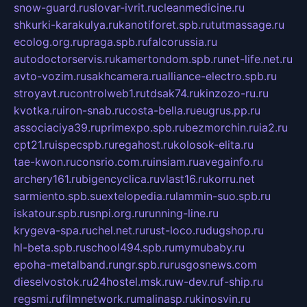
snow-guard.ru
slovar-ivrit.ru
cleanmedicine.ru
shkurki-karakulya.ru
kanotiforet.spb.ru
tutmassage.ru
ecolog.org.ru
praga.spb.ru
falcorussia.ru
autodoctorservis.ru
kamertondom.spb.ru
net-life.net.ru
avto-vozim.ru
sakhcamera.ru
alliance-electro.spb.ru
stroyavt.ru
controlweb1.ru
tdsak74.ru
kinzozo-ru.ru
kvotka.ru
iron-snab.ru
costa-bella.ru
eugrus.pp.ru
associaciya39.ru
primexpo.spb.ru
bezmorchin.ru
ia2.ru
cpt21.ru
ispecspb.ru
regahost.ru
kolosok-elita.ru
tae-kwon.ru
consrio.com.ru
insiam.ru
avegainfo.ru
archery161.ru
bigencyclica.ru
vlast16.ru
korru.net
sarmiento.spb.su
extelopedia.ru
lammin-suo.spb.ru
iskatour.spb.ru
snpi.org.ru
running-line.ru
krygeva-spa.ru
chel.net.ru
rust-loco.ru
dugshop.ru
hl-beta.spb.ru
school494.spb.ru
mymubaby.ru
epoha-metalband.ru
ngr.spb.ru
rusgosnews.com
dieselvostok.ru
24hostel.msk.ru
w-dev.ru
f-ship.ru
regsmi.ru
filmnetwork.ru
malinasp.ru
kinosvin.ru