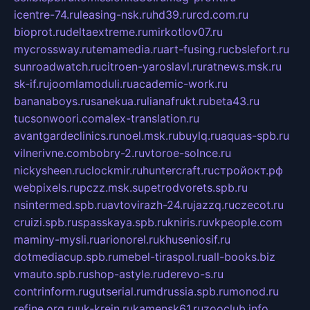
icentre-74.ru
leasing-nsk.ru
hd39.ru
rcd.com.ru
bioprot.ru
deltaextreme.ru
mirkotlov07.ru
mycrossway.ru
temamedia.ru
art-fusing.ru
cbslefort.ru
sunroadwatch.ru
citroen-yaroslavl.ru
ratnews.msk.ru
sk-if.ru
joomlamoduli.ru
academic-work.ru
bananaboys.ru
sanekua.ru
lianafrukt.ru
beta43.ru
tucsonwoori.com
alex-translation.ru
avantgardeclinics.ru
noel.msk.ru
buylq.ru
aquas-spb.ru
vilnerivne.com
bobry-2.ru
vtoroe-solnce.ru
nickysheen.ru
clockmir.ru
huntercraft.ru
стройокт.рф
webpixels.ru
pczz.msk.su
petrodvorets.spb.ru
nsintermed.spb.ru
avtovirazh-24.ru
jazzq.ru
czecot.ru
cruizi.spb.ru
spasskaya.spb.ru
kniris.ru
vkpeople.com
maminy-mysli.ru
arionorel.ru
khuseniosif.ru
dotmediacup.spb.ru
mebel-tiraspol.ru
all-books.biz
vmauto.spb.ru
shop-astyle.ru
derevo-s.ru
contrinform.ru
gutserial.ru
mdrussia.spb.ru
monod.ru
refine.org.ru
uk-krein.ru
kamensk61.ru
zooclub.info