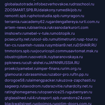
globalautotrade.info
bezverhovskoe.ru
drsschool.ru
ZOOSMART.SPB.RU
dalakony.ru
medikijob.ru
remontt.spb.ru
photostudia.spb.ru
myragon.ru
terramia.ru
academy62.ru
gardengallereya.ru
rti.com.ru
artem-news.ru
biserinca.ru
krasnodarkurort.com
imshowtv.ru
mebel-v-tule.ru
mobtopik.ru
pcsecurity.net.ru
tool-sib.ru
multimetrunit.ru
sp-tour.ru
fan-cs.ru
santeh-russia.ru
symbian9.net.ru
DSHAIR.RU
tmmotors.spb.ru
xjocuricopii.com
musavtomat.msk.ru
obustrojdom.ru
sovetcik.ru
ybaranovskaya.ru
ppknews.ru
cult-alshei.ru
JAPANRUSSIA.RU
proekciyamebel.ru
imper-finans.ru
rim.org.ru
glamourai.ru
brassminus.ru
zabor-pro.ru
ftn.pp.ru
dorogoe58.ru
laimengpacker.ru
kuzova-zapchasti.ru
sageerp.ru
taxodrom.ru
dsrazvitie.ru
hardcity.net.ru
ratinghomegames.ru
topservice25.ru
gubernyan.ru
gtglasslined.ru
ii4.ru
tssport.spb.ru
andorra24.com
blackwallstreet.ru
oboimos.ru
optim-doors.com.ru