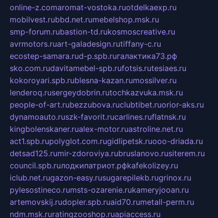
online-z.com
aromat-vostoka.ru
otdelkaexp.ru
mobilvest.ru
bbd.net.ru
mebelshop.msk.ru
smp-forum.ru
bastion-td.ru
kosmoscreative.ru
avrmotors.ru
art-galadesign.ru
tiffany-c.ru
ecostep-samara.ru
d-p.spb.ru
галактика73.рф
sko.com.ru
davitamebel-spb.ru
fotsis.ru
tesiaes.ru
kokoroyari.spb.ru
blesna-kazan.ru
mossilver.ru
lenderoq.ru
sergeydobrin.ru
tochkazvuka.msk.ru
people-of-art.ru
bezzubova.ru
clubtibet.ru
orior-aks.ru
dynamoauto.ru
szk-favorit.ru
carlines.ru
flatnsk.ru
kingbolenskaner.ru
alex-motor.ru
astroline.net.ru
act1.spb.ru
polyglot.com.ru
gidlipetsk.ru
ooo-driada.ru
detsad125.ru
mir-zdoroviya.ru
bruslanovo.ru
siterem.ru
council.spb.ru
лодкипатриот.рф
kafekolizey.ru
iclub.net.ru
gazon-easy.ru
sugarepilekb.ru
grinox.ru
pylesostineco.ru
msts-ozarenie.ru
kameryjooan.ru
artemovskij.ru
dopler.spb.ru
aid70.ru
metall-perm.ru
ndm.msk.ru
ratingzooshop.ru
apiaccess.ru