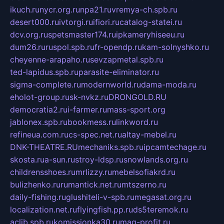
ikuch.ru
nycr.org.ru
npa21.ru
vremya-ch.spb.ru
desert000.ru
ivtorgi.ru
ifiori.ru
catalog-statei.ru
dcv.org.ru
spetsmaster174.ru
ipkameryhiseeu.ru
dum26.ru
ruspol.spb.ru
fr-opendp.ru
kam-solnyshko.ru
cheyenne-arapaho.ru
sevzapmetal.spb.ru
ted-lapidus.spb.ru
parasite-eliminator.ru
sigma-complete.ru
modernworld.ru
dama-moda.ru
eholot-group.ru
sk-nvkz.ru
DRONGOLD.RU
democratia2.ru
i-farmer.ru
mass-sport.org
jablonex.spb.ru
bookmess.ru
linkword.ru
refineua.com.ru
cs-spec.net.ru
altay-mebel.ru
DNK-THEATRE.RU
mechaniks.spb.ru
ipcamtechage.ru
skosta.ru
a-sun.ru
stroy-ldsp.ru
snowlands.org.ru
childrensshoes.ru
mrlizzy.ru
mebelsofiakrd.ru
bulizhenko.ru
rumantick.net.ru
mtszerno.ru
daily-fishing.ru
glushiteli-v-spb.ru
megasat.org.ru
localization.net.ru
flyingfish.pp.ru
ds5teremok.ru
aclib.spb.ru
komissionka30.ru
mag-profit.ru