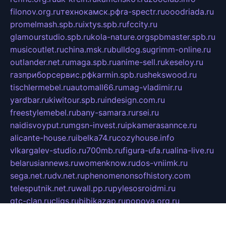
filonov.org.ru
технокамск.рф
ra-spectr.ru
ooodriada.ru
promelmash.spb.ru
ixtys.spb.ru
fccity.ru
glamourstudio.spb.ru
kola-nature.org
spbmaster.spb.ru
musicoutlet.ru
china.msk.ru
bulldog.su
grimm-online.ru
outlander.net.ru
maga.spb.ru
anime-sell.ru
keseloy.ru
газприборсервис.рф
karmin.spb.ru
shekswood.ru
tischlermebel.ru
automall66.ru
mag-vladimir.ru
yardbar.ru
kiwitour.spb.ru
indesign.com.ru
freestylemebel.ru
bany-samara.ru
rsei.ru
naidisvoyput.ru
mgsn-invest.ru
ipkamerasannce.ru
alicante-house.ru
ibelka74.ru
cozyhouse.info
vlkargalev-studio.ru
700mb.ru
figura-ufa.ru
alina-live.ru
belarusiannews.ru
womenknow.ru
dos-vniimk.ru
sega.net.ru
dv.net.ru
phenomenonsofhistory.com
telesputnik.net.ru
wall.pp.ru
pylesosroidmi.ru
gtc-clan.ru
cligs.ru
bibikazap.ru
popova.org.ru
netwhistler.spb.ru
bellvil.ru
bonzon.ru
iss-vladik.ru