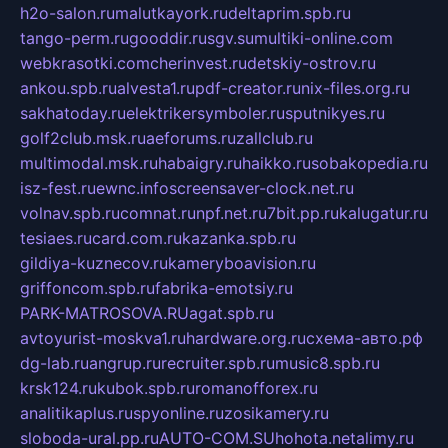
h2o-salon.ru
malutkayork.ru
deltaprim.spb.ru
tango-perm.ru
gooddir.ru
sgv.su
multiki-online.com
webkrasotki.com
cherinvest.ru
detskiy-ostrov.ru
ankou.spb.ru
alvesta1.ru
pdf-creator.ru
nix-files.org.ru
sakhatoday.ru
elektrikersymboler.ru
sputnikyes.ru
golf2club.msk.ru
aeforums.ru
zallclub.ru
multimodal.msk.ru
habaigry.ru
haikko.ru
sobakopedia.ru
isz-fest.ru
ewnc.info
screensaver-clock.net.ru
volnav.spb.ru
comnat.ru
npf.net.ru
7bit.pp.ru
kalugatur.ru
tesiaes.ru
card.com.ru
kazanka.spb.ru
gildiya-kuznecov.ru
kameryboavision.ru
griffoncom.spb.ru
fabrika-emotsiy.ru
PARK-MATROSOVA.RU
agat.spb.ru
avtoyurist-moskva1.ru
hardware.org.ru
схема-авто.рф
dg-lab.ru
angrup.ru
recruiter.spb.ru
music8.spb.ru
krsk124.ru
kubok.spb.ru
romanofforex.ru
analitikaplus.ru
spyonline.ru
zosikamery.ru
sloboda-ural.pp.ru
AUTO-COM.SU
hohota.net
alimy.ru