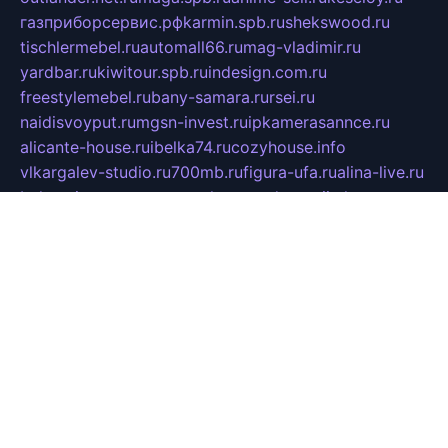
газприборсервис.рф
karmin.spb.ru
shekswood.ru
tischlermebel.ru
automall66.ru
mag-vladimir.ru
yardbar.ru
kiwitour.spb.ru
indesign.com.ru
freestylemebel.ru
bany-samara.ru
rsei.ru
naidisvoyput.ru
mgsn-invest.ru
ipkamerasannce.ru
alicante-house.ru
ibelka74.ru
cozyhouse.info
vlkargalev-studio.ru
700mb.ru
figura-ufa.ru
alina-live.ru
belarusiannews.ru
womenknow.ru
dos-vniimk.ru
sega.net.ru
dv.net.ru
phenomenonsofhistory.com
telesputnik.net.ru
wall.pp.ru
pylesosroidmi.ru
gtc-clan.ru
cligs.ru
bibikazap.ru
popova.org.ru
netwhistler.spb.ru
bellvil.ru
bonzon.ru
iss-vladik.ru
defiparis.net.ru
las-gryzas.ru
amku.ru
electednews.spb.ru
feather.org.ru
spar72.ru
tankiigri.ru
dominus.com.ru
ibtree.ru
sanykool.pp.ru
unixlib.org.ru
menatep.spb.ru
gartenterrassen.ru
printeka.ru
skvozilka.com.ru
parkovka-pub.ru
lovemobi.ru
art-ru.ru
emulatorz.com.ru
alucomp.com.ru
tatforum.com.ru