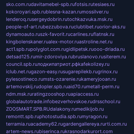
sko.com.ru
davitamebel-spb.ru
fotsis.ru
tesiaes.ru
kokoroyari.spb.ru
blesna-kazan.ru
mossilver.ru
lenderoq.ru
sergeydobrin.ru
tochkazvuka.msk.ru
people-of-art.ru
bezzubova.ru
clubtibet.ru
orior-aks.ru
dynamoauto.ru
szk-favorit.ru
carlines.ru
flatnsk.ru
kingbolenskaner.ru
alex-motor.ru
astroline.net.ru
act1.spb.ru
polyglot.com.ru
gidlipetsk.ru
ooo-driada.ru
detsad125.ru
mir-zdoroviya.ru
bruslanovo.ru
siterem.ru
council.spb.ru
лодкипатриот.рф
kafekolizey.ru
iclub.net.ru
gazon-easy.ru
sugarepilekb.ru
grinox.ru
pylesostineco.ru
msts-ozarenie.ru
kameryjooan.ru
artemovskij.ru
dopler.spb.ru
aid70.ru
metall-perm.ru
ndm.msk.ru
ratingzooshop.ru
apiaccess.ru
globalautotrade.info
bezverhovskoe.ru
drsschool.ru
ZOOSMART.SPB.RU
dalakony.ru
medikijob.ru
remontt.spb.ru
photostudia.spb.ru
myragon.ru
terramia.ru
academy62.ru
gardengallereya.ru
rti.com.ru
artem-news.ru
biserinca.ru
krasnodarkurort.com