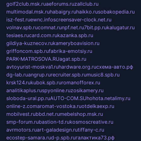
golf2club.msk.ru
aeforums.ru
zallclub.ru
multimodal.msk.ru
habaigry.ru
haikko.ru
sobakopedia.ru
isz-fest.ru
ewnc.info
screensaver-clock.net.ru
volnav.spb.ru
comnat.ru
npf.net.ru
7bit.pp.ru
kalugatur.ru
tesiaes.ru
card.com.ru
kazanka.spb.ru
gildiya-kuznecov.ru
kameryboavision.ru
griffoncom.spb.ru
fabrika-emotsiy.ru
PARK-MATROSOVA.RU
agat.spb.ru
avtoyurist-moskva1.ru
hardware.org.ru
схема-авто.рф
dg-lab.ru
angrup.ru
recruiter.spb.ru
music8.spb.ru
krsk124.ru
kubok.spb.ru
romanofforex.ru
analitikaplus.ru
spyonline.ru
zosikamery.ru
sloboda-ural.pp.ru
AUTO-COM.SU
hohota.net
alimy.ru
online-z.com
aromat-vostoka.ru
otdelkaexp.ru
mobilvest.ru
bbd.net.ru
mebelshop.msk.ru
smp-forum.ru
bastion-td.ru
kosmoscreative.ru
avrmotors.ru
art-galadesign.ru
tiffany-c.ru
ecostep-samara.ru
d-p.spb.ru
галактика73.рф