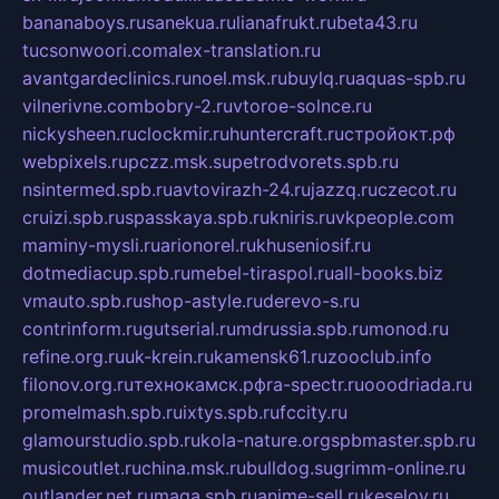
bananaboys.ru
sanekua.ru
lianafrukt.ru
beta43.ru
tucsonwoori.com
alex-translation.ru
avantgardeclinics.ru
noel.msk.ru
buylq.ru
aquas-spb.ru
vilnerivne.com
bobry-2.ru
vtoroe-solnce.ru
nickysheen.ru
clockmir.ru
huntercraft.ru
стройокт.рф
webpixels.ru
pczz.msk.su
petrodvorets.spb.ru
nsintermed.spb.ru
avtovirazh-24.ru
jazzq.ru
czecot.ru
cruizi.spb.ru
spasskaya.spb.ru
kniris.ru
vkpeople.com
maminy-mysli.ru
arionorel.ru
khuseniosif.ru
dotmediacup.spb.ru
mebel-tiraspol.ru
all-books.biz
vmauto.spb.ru
shop-astyle.ru
derevo-s.ru
contrinform.ru
gutserial.ru
mdrussia.spb.ru
monod.ru
refine.org.ru
uk-krein.ru
kamensk61.ru
zooclub.info
filonov.org.ru
технокамск.рф
ra-spectr.ru
ooodriada.ru
promelmash.spb.ru
ixtys.spb.ru
fccity.ru
glamourstudio.spb.ru
kola-nature.org
spbmaster.spb.ru
musicoutlet.ru
china.msk.ru
bulldog.su
grimm-online.ru
outlander.net.ru
maga.spb.ru
anime-sell.ru
keseloy.ru