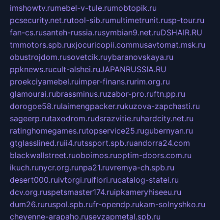
imshowtv.ru
mebel-v-tule.ru
mobtopik.ru
pcsecurity.net.ru
tool-sib.ru
multimetrunit.ru
sp-tour.ru
fan-cs.ru
santeh-russia.ru
symbian9.net.ru
DSHAIR.RU
tmmotors.spb.ru
xjocuricopii.com
musavtomat.msk.ru
obustrojdom.ru
sovetcik.ru
ybaranovskaya.ru
ppknews.ru
cult-alshei.ru
JAPANRUSSIA.RU
proekciyamebel.ru
imper-finans.ru
rim.org.ru
glamourai.ru
brassminus.ru
zabor-pro.ru
ftn.pp.ru
dorogoe58.ru
laimengpacker.ru
kuzova-zapchasti.ru
sageerp.ru
taxodrom.ru
dsrazvitie.ru
hardcity.net.ru
ratinghomegames.ru
topservice25.ru
gubernyan.ru
gtglasslined.ru
ii4.ru
tssport.spb.ru
andorra24.com
blackwallstreet.ru
oboimos.ru
optim-doors.com.ru
ikuch.ru
nycr.org.ru
npa21.ru
vremya-ch.spb.ru
desert000.ru
ivtorgi.ru
ifiori.ru
catalog-statei.ru
dcv.org.ru
spetsmaster174.ru
ipkameryhiseeu.ru
dum26.ru
ruspol.spb.ru
fr-opendp.ru
kam-solnyshko.ru
cheyenne-arapaho.ru
sevzapmetal.spb.ru