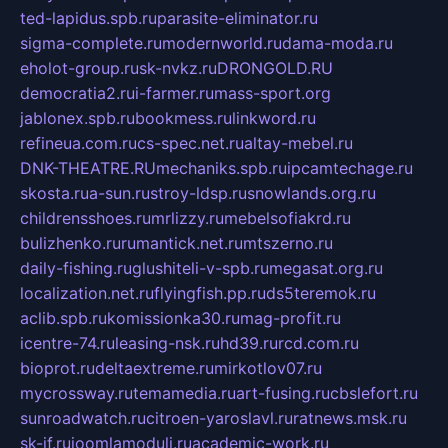
ted-lapidus.spb.ru
parasite-eliminator.ru
sigma-complete.ru
modernworld.ru
dama-moda.ru
eholot-group.ru
sk-nvkz.ru
DRONGOLD.RU
democratia2.ru
i-farmer.ru
mass-sport.org
jablonex.spb.ru
bookmess.ru
linkword.ru
refineua.com.ru
cs-spec.net.ru
altay-mebel.ru
DNK-THEATRE.RU
mechaniks.spb.ru
ipcamtechage.ru
skosta.ru
a-sun.ru
stroy-ldsp.ru
snowlands.org.ru
childrensshoes.ru
mrlizzy.ru
mebelsofiakrd.ru
bulizhenko.ru
rumantick.net.ru
mtszerno.ru
daily-fishing.ru
glushiteli-v-spb.ru
megasat.org.ru
localization.net.ru
flyingfish.pp.ru
ds5teremok.ru
aclib.spb.ru
komissionka30.ru
mag-profit.ru
icentre-74.ru
leasing-nsk.ru
hd39.ru
rcd.com.ru
bioprot.ru
deltaextreme.ru
mirkotlov07.ru
mycrossway.ru
temamedia.ru
art-fusing.ru
cbslefort.ru
sunroadwatch.ru
citroen-yaroslavl.ru
ratnews.msk.ru
sk-if.ru
joomlamoduli.ru
academic-work.ru