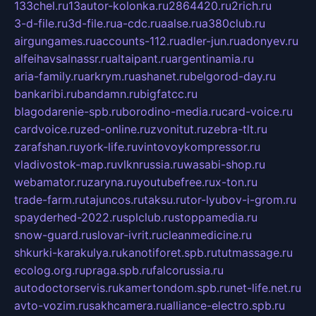
133chel.ru
13autor-kolonka.ru
2864420.ru
2rich.ru
3-d-file.ru
3d-file.ru
a-cdc.ru
aalse.ru
a380club.ru
airgungames.ru
accounts-112.ru
adler-jun.ru
adonyev.ru
alfeihavsalnassr.ru
altaipant.ru
argentinamia.ru
aria-family.ru
arkrym.ru
ashanet.ru
belgorod-day.ru
bankaribi.ru
bandamn.ru
bigfatcc.ru
blagodarenie-spb.ru
borodino-media.ru
card-voice.ru
cardvoice.ru
zed-online.ru
zvonitut.ru
zebra-tlt.ru
zarafshan.ru
york-life.ru
vintovoykompressor.ru
vladivostok-map.ru
vlknrussia.ru
wasabi-shop.ru
webamator.ru
zaryna.ru
youtubefree.ru
x-ton.ru
trade-farm.ru
tajuncos.ru
taksu.ru
tor-lyubov-i-grom.ru
spayderhed-2022.ru
splclub.ru
stoppamedia.ru
snow-guard.ru
slovar-ivrit.ru
cleanmedicine.ru
shkurki-karakulya.ru
kanotiforet.spb.ru
tutmassage.ru
ecolog.org.ru
praga.spb.ru
falcorussia.ru
autodoctorservis.ru
kamertondom.spb.ru
net-life.net.ru
avto-vozim.ru
sakhcamera.ru
alliance-electro.spb.ru