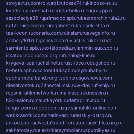
stroyavt.ru
controlweb1.ru
tdsak74.ru
kinzozo-ru.ru
kvotka.ru
iron-snab.ru
costa-bella.ru
eugrus.pp.ru
associaciya39.ru
primexpo.spb.ru
bezmorchin.ru
ia2.ru
cpt21.ru
ispecspb.ru
regahost.ru
kolosok-elita.ru
tae-kwon.ru
consrio.com.ru
insiam.ru
avegainfo.ru
archery161.ru
bigencyclica.ru
vlast16.ru
korru.net
sarmiento.spb.su
extelopedia.ru
lammin-suo.spb.ru
iskatour.spb.ru
snpi.org.ru
running-line.ru
krygeva-spa.ru
chel.net.ru
rust-loco.ru
dugshop.ru
hl-beta.spb.ru
school494.spb.ru
mymubaby.ru
epoha-metalband.ru
ngr.spb.ru
rusgosnews.com
dieselvostok.ru
24hostel.msk.ru
w-dev.ru
f-ship.ru
regsmi.ru
filmnetwork.ru
malinasp.ru
kinosvin.ru
h2o-salon.ru
malutkayork.ru
deltaprim.spb.ru
tango-perm.ru
gooddir.ru
sgv.su
multiki-online.com
webkrasotki.com
cherinvest.ru
detskiy-ostrov.ru
ankou.spb.ru
alvesta1.ru
pdf-creator.ru
nix-files.org.ru
sakhatoday.ru
elektrikersymboler.ru
sputnikyes.ru