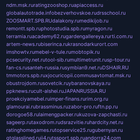
ndm.msk.ru
ratingzooshop.ru
apiaccess.ru
globalautotrade.info
bezverhovskoe.ru
drsschool.ru
ZOOSMART.SPB.RU
dalakony.ru
medikijob.ru
remontt.spb.ru
photostudia.spb.ru
myragon.ru
terramia.ru
academy62.ru
gardengallereya.ru
rti.com.ru
artem-news.ru
biserinca.ru
krasnodarkurort.com
imshowtv.ru
mebel-v-tule.ru
mobtopik.ru
pcsecurity.net.ru
tool-sib.ru
multimetrunit.ru
sp-tour.ru
fan-cs.ru
santeh-russia.ru
symbian9.net.ru
DSHAIR.RU
tmmotors.spb.ru
xjocuricopii.com
musavtomat.msk.ru
obustrojdom.ru
sovetcik.ru
ybaranovskaya.ru
ppknews.ru
cult-alshei.ru
JAPANRUSSIA.RU
proekciyamebel.ru
imper-finans.ru
rim.org.ru
glamourai.ru
brassminus.ru
zabor-pro.ru
ftn.pp.ru
dorogoe58.ru
laimengpacker.ru
kuzova-zapchasti.ru
sageerp.ru
taxodrom.ru
dsrazvitie.ru
hardcity.net.ru
ratinghomegames.ru
topservice25.ru
gubernyan.ru
gtglasslined.ru
ii4.ru
tssport.spb.ru
andorra24.com