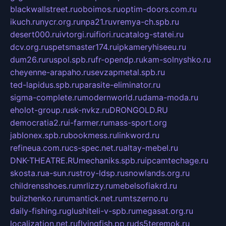
blackwallstreet.ru
oboimos.ru
optim-doors.com.ru
ikuch.ru
nycr.org.ru
npa21.ru
vremya-ch.spb.ru
desert000.ru
ivtorgi.ru
ifiori.ru
catalog-statei.ru
dcv.org.ru
spetsmaster174.ru
ipkameryhiseeu.ru
dum26.ru
ruspol.spb.ru
fr-opendp.ru
kam-solnyshko.ru
cheyenne-arapaho.ru
sevzapmetal.spb.ru
ted-lapidus.spb.ru
parasite-eliminator.ru
sigma-complete.ru
modernworld.ru
dama-moda.ru
eholot-group.ru
sk-nvkz.ru
DRONGOLD.RU
democratia2.ru
i-farmer.ru
mass-sport.org
jablonex.spb.ru
bookmess.ru
linkword.ru
refineua.com.ru
cs-spec.net.ru
altay-mebel.ru
DNK-THEATRE.RU
mechaniks.spb.ru
ipcamtechage.ru
skosta.ru
a-sun.ru
stroy-ldsp.ru
snowlands.org.ru
childrensshoes.ru
mrlizzy.ru
mebelsofiakrd.ru
bulizhenko.ru
rumantick.net.ru
mtszerno.ru
daily-fishing.ru
glushiteli-v-spb.ru
megasat.org.ru
localization.net.ru
flyingfish.pp.ru
ds5teremok.ru