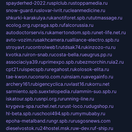
spayderhed-2022.ru
splclub.ru
stoppamedia.ru
snow-guard.ru
slovar-ivrit.ru
cleanmedicine.ru
shkurki-karakulya.ru
kanotiforet.spb.ru
tutmassage.ru
ecolog.org.ru
praga.spb.ru
falcorussia.ru
autodoctorservis.ru
kamertondom.spb.ru
net-life.net.ru
avto-vozim.ru
sakhcamera.ru
alliance-electro.spb.ru
stroyavt.ru
controlweb1.ru
tdsak74.ru
kinzozo-ru.ru
kvotka.ru
iron-snab.ru
costa-bella.ru
eugrus.pp.ru
associaciya39.ru
primexpo.spb.ru
bezmorchin.ru
ia2.ru
cpt21.ru
ispecspb.ru
regahost.ru
kolosok-elita.ru
tae-kwon.ru
consrio.com.ru
insiam.ru
avegainfo.ru
archery161.ru
bigencyclica.ru
vlast16.ru
korru.net
sarmiento.spb.su
extelopedia.ru
lammin-suo.spb.ru
iskatour.spb.ru
snpi.org.ru
running-line.ru
krygeva-spa.ru
chel.net.ru
rust-loco.ru
dugshop.ru
hl-beta.spb.ru
school494.spb.ru
mymubaby.ru
epoha-metalband.ru
ngr.spb.ru
rusgosnews.com
dieselvostok.ru
24hostel.msk.ru
w-dev.ru
f-ship.ru