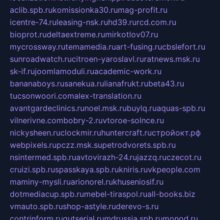
aclib.spb.ru
komissionka30.ru
mag-profit.ru
icentre-74.ru
leasing-nsk.ru
hd39.ru
rcd.com.ru
bioprot.ru
deltaextreme.ru
mirkotlov07.ru
mycrossway.ru
temamedia.ru
art-fusing.ru
cbslefort.ru
sunroadwatch.ru
citroen-yaroslavl.ru
ratnews.msk.ru
sk-if.ru
joomlamoduli.ru
academic-work.ru
bananaboys.ru
sanekua.ru
lianafrukt.ru
beta43.ru
tucsonwoori.com
alex-translation.ru
avantgardeclinics.ru
noel.msk.ru
buylq.ru
aquas-spb.ru
vilnerivne.com
bobry-2.ru
vtoroe-solnce.ru
nickysheen.ru
clockmir.ru
huntercraft.ru
стройокт.рф
webpixels.ru
pczz.msk.su
petrodvorets.spb.ru
nsintermed.spb.ru
avtovirazh-24.ru
jazzq.ru
czecot.ru
cruizi.spb.ru
spasskaya.spb.ru
kniris.ru
vkpeople.com
maminy-mysli.ru
arionorel.ru
khuseniosif.ru
dotmediacup.spb.ru
mebel-tiraspol.ru
all-books.biz
vmauto.spb.ru
shop-astyle.ru
derevo-s.ru
contrinform.ru
gutserial.ru
mdrussia.spb.ru
monod.ru