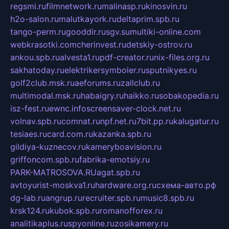
regsmi.ru
filmnetwork.ru
malinasp.ru
kinosvin.ru
h2o-salon.ru
malutkayork.ru
deltaprim.spb.ru
tango-perm.ru
gooddir.ru
sgv.su
multiki-online.com
webkrasotki.com
cherinvest.ru
detskiy-ostrov.ru
ankou.spb.ru
alvesta1.ru
pdf-creator.ru
nix-files.org.ru
sakhatoday.ru
elektrikersymboler.ru
sputnikyes.ru
golf2club.msk.ru
aeforums.ru
zallclub.ru
multimodal.msk.ru
habaigry.ru
haikko.ru
sobakopedia.ru
isz-fest.ru
ewnc.info
screensaver-clock.net.ru
volnav.spb.ru
comnat.ru
npf.net.ru
7bit.pp.ru
kalugatur.ru
tesiaes.ru
card.com.ru
kazanka.spb.ru
gildiya-kuznecov.ru
kameryboavision.ru
griffoncom.spb.ru
fabrika-emotsiy.ru
PARK-MATROSOVA.RU
agat.spb.ru
avtoyurist-moskva1.ru
hardware.org.ru
схема-авто.рф
dg-lab.ru
angrup.ru
recruiter.spb.ru
music8.spb.ru
krsk124.ru
kubok.spb.ru
romanofforex.ru
analitikaplus.ru
spyonline.ru
zosikamery.ru