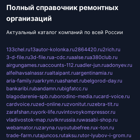
Полный справочник ремонтных
организаций
Актуальный каталог компаний по всей России
133chel.ru
13autor-kolonka.ru
2864420.ru
2rich.ru
3-d-file.ru
3d-file.ru
a-cdc.ru
aalse.ru
a380club.ru
airgungames.ru
accounts-112.ru
adler-jun.ru
adonyev.ru
alfeihavsalnassr.ru
altaipant.ru
argentinamia.ru
aria-family.ru
arkrym.ru
ashanet.ru
belgorod-day.ru
bankaribi.ru
bandamn.ru
bigfatcc.ru
blagodarenie-spb.ru
borodino-media.ru
card-voice.ru
cardvoice.ru
zed-online.ru
zvonitut.ru
zebra-tlt.ru
zarafshan.ru
york-life.ru
vintovoykompressor.ru
vladivostok-map.ru
vlknrussia.ru
wasabi-shop.ru
webamator.ru
zaryna.ru
youtubefree.ru
x-ton.ru
trade-farm.ru
tajuncos.ru
taksu.ru
tor-lyubov-i-grom.ru