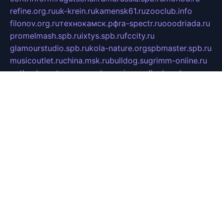
refine.org.ru
uk-krein.ru
kamensk61.ru
zooclub.info
filonov.org.ru
технокамск.рф
ra-spectr.ru
ooodriada.ru
promelmash.spb.ru
ixtys.spb.ru
fccity.ru
glamourstudio.spb.ru
kola-nature.org
spbmaster.spb.ru
musicoutlet.ru
china.msk.ru
bulldog.su
grimm-online.ru
outlander.net.ru
maga.spb.ru
anime-sell.ru
keseloy.ru
газприборсервис.рф
karmin.spb.ru
shekswood.ru
tischlermebel.ru
automall66.ru
mag-vladimir.ru
yardbar.ru
kiwitour.spb.ru
indesign.com.ru
freestylemebel.ru
bany-samara.ru
rsei.ru
naidisvoyput.ru
mgsn-invest.ru
ipkamerasannce.ru
alicante-house.ru
ibelka74.ru
cozyhouse.info
vlkargalev-studio.ru
700mb.ru
figura-ufa.ru
alina-live.ru
belarusiannews.ru
womenknow.ru
dos-vniimk.ru
sega.net.ru
dv.net.ru
phenomenonsofhistory.com
telesputnik.net.ru
wall.pp.ru
pylesosroidmi.ru
gtc-clan.ru
cligs.ru
bibikazap.ru
popova.org.ru
netwhistler.spb.ru
bellvil.ru
bonzon.ru
iss-vladik.ru