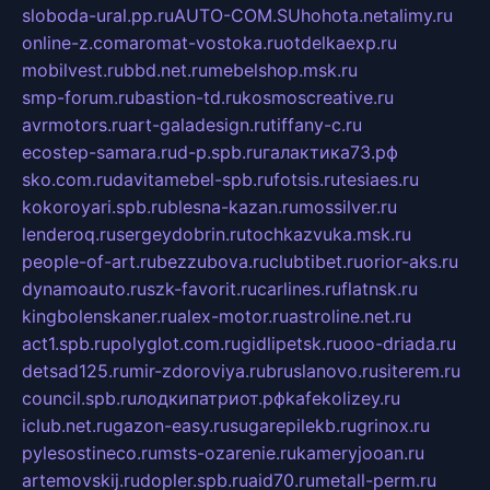
sloboda-ural.pp.ru
AUTO-COM.SU
hohota.net
alimy.ru
online-z.com
aromat-vostoka.ru
otdelkaexp.ru
mobilvest.ru
bbd.net.ru
mebelshop.msk.ru
smp-forum.ru
bastion-td.ru
kosmoscreative.ru
avrmotors.ru
art-galadesign.ru
tiffany-c.ru
ecostep-samara.ru
d-p.spb.ru
галактика73.рф
sko.com.ru
davitamebel-spb.ru
fotsis.ru
tesiaes.ru
kokoroyari.spb.ru
blesna-kazan.ru
mossilver.ru
lenderoq.ru
sergeydobrin.ru
tochkazvuka.msk.ru
people-of-art.ru
bezzubova.ru
clubtibet.ru
orior-aks.ru
dynamoauto.ru
szk-favorit.ru
carlines.ru
flatnsk.ru
kingbolenskaner.ru
alex-motor.ru
astroline.net.ru
act1.spb.ru
polyglot.com.ru
gidlipetsk.ru
ooo-driada.ru
detsad125.ru
mir-zdoroviya.ru
bruslanovo.ru
siterem.ru
council.spb.ru
лодкипатриот.рф
kafekolizey.ru
iclub.net.ru
gazon-easy.ru
sugarepilekb.ru
grinox.ru
pylesostineco.ru
msts-ozarenie.ru
kameryjooan.ru
artemovskij.ru
dopler.spb.ru
aid70.ru
metall-perm.ru