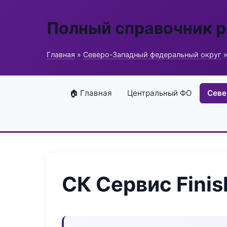
Полный справочник 
Главная
»
Северо-Западный федеральный округ
»
🏠 Главная
Центральный ФО
Севе
СК Сервис Finis