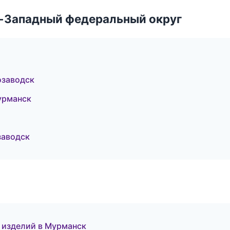
о-Западный федеральный округ
озаводск
урманск
заводск
и изделий в Мурманск