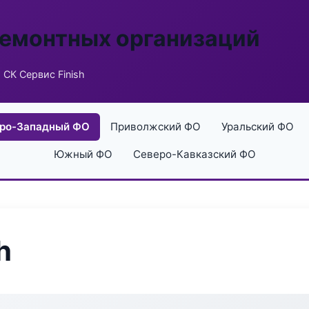
ремонтных организаций
 СК Сервис Finish
ро-Западный ФО
Приволжский ФО
Уральский ФО
Южный ФО
Северо-Кавказский ФО
h