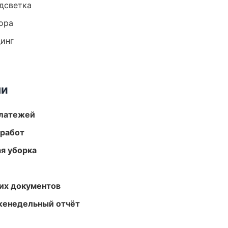
одсветка
ора
динг
ми
платежей
 работ
ая уборка
их документов
женедельный отчёт