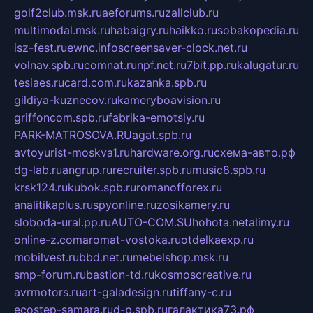
golf2club.msk.ru
aeforums.ru
zallclub.ru
multimodal.msk.ru
habaigry.ru
haikko.ru
sobakopedia.ru
isz-fest.ru
ewnc.info
screensaver-clock.net.ru
volnav.spb.ru
comnat.ru
npf.net.ru
7bit.pp.ru
kalugatur.ru
tesiaes.ru
card.com.ru
kazanka.spb.ru
gildiya-kuznecov.ru
kameryboavision.ru
griffoncom.spb.ru
fabrika-emotsiy.ru
PARK-MATROSOVA.RU
agat.spb.ru
avtoyurist-moskva1.ru
hardware.org.ru
схема-авто.рф
dg-lab.ru
angrup.ru
recruiter.spb.ru
music8.spb.ru
krsk124.ru
kubok.spb.ru
romanofforex.ru
analitikaplus.ru
spyonline.ru
zosikamery.ru
sloboda-ural.pp.ru
AUTO-COM.SU
hohota.net
alimy.ru
online-z.com
aromat-vostoka.ru
otdelkaexp.ru
mobilvest.ru
bbd.net.ru
mebelshop.msk.ru
smp-forum.ru
bastion-td.ru
kosmoscreative.ru
avrmotors.ru
art-galadesign.ru
tiffany-c.ru
ecostep-samara.ru
d-p.spb.ru
галактика73.рф