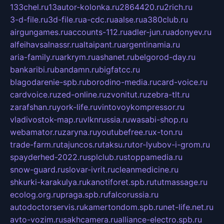
133chel.ru
13autor-kolonka.ru
2864420.ru
2rich.ru
3-d-file.ru
3d-file.ru
a-cdc.ru
aalse.ru
a380club.ru
airgungames.ru
accounts-112.ru
adler-jun.ru
adonyev.ru
alfeihavsalnassr.ru
altaipant.ru
argentinamia.ru
aria-family.ru
arkrym.ru
ashanet.ru
belgorod-day.ru
bankaribi.ru
bandamn.ru
bigfatcc.ru
blagodarenie-spb.ru
borodino-media.ru
card-voice.ru
cardvoice.ru
zed-online.ru
zvonitut.ru
zebra-tlt.ru
zarafshan.ru
york-life.ru
vintovoykompressor.ru
vladivostok-map.ru
vlknrussia.ru
wasabi-shop.ru
webamator.ru
zaryna.ru
youtubefree.ru
x-ton.ru
trade-farm.ru
tajuncos.ru
taksu.ru
tor-lyubov-i-grom.ru
spayderhed-2022.ru
splclub.ru
stoppamedia.ru
snow-guard.ru
slovar-ivrit.ru
cleanmedicine.ru
shkurki-karakulya.ru
kanotiforet.spb.ru
tutmassage.ru
ecolog.org.ru
praga.spb.ru
falcorussia.ru
autodoctorservis.ru
kamertondom.spb.ru
net-life.net.ru
avto-vozim.ru
sakhcamera.ru
alliance-electro.spb.ru