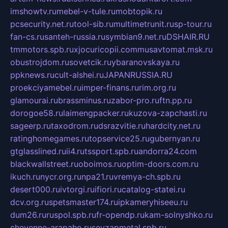
imshowtv.ru
mebel-v-tule.ru
mobtopik.ru
pcsecurity.net.ru
tool-sib.ru
multimetrunit.ru
sp-tour.ru
fan-cs.ru
santeh-russia.ru
symbian9.net.ru
DSHAIR.RU
tmmotors.spb.ru
xjocuricopii.com
musavtomat.msk.ru
obustrojdom.ru
sovetcik.ru
ybaranovskaya.ru
ppknews.ru
cult-alshei.ru
JAPANRUSSIA.RU
proekciyamebel.ru
imper-finans.ru
rim.org.ru
glamourai.ru
brassminus.ru
zabor-pro.ru
ftn.pp.ru
dorogoe58.ru
laimengpacker.ru
kuzova-zapchasti.ru
sageerp.ru
taxodrom.ru
dsrazvitie.ru
hardcity.net.ru
ratinghomegames.ru
topservice25.ru
gubernyan.ru
gtglasslined.ru
ii4.ru
tssport.spb.ru
andorra24.com
blackwallstreet.ru
oboimos.ru
optim-doors.com.ru
ikuch.ru
nycr.org.ru
npa21.ru
vremya-ch.spb.ru
desert000.ru
ivtorgi.ru
ifiori.ru
catalog-statei.ru
dcv.org.ru
spetsmaster174.ru
ipkameryhiseeu.ru
dum26.ru
ruspol.spb.ru
fr-opendp.ru
kam-solnyshko.ru
cheyenne-arapaho.ru
sevzapmetal.spb.ru