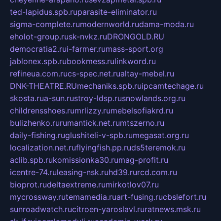
ted-lapidus.spb.ru
parasite-eliminator.ru
sigma-complete.ru
modernworld.ru
dama-moda.ru
eholot-group.ru
sk-nvkz.ru
DRONGOLD.RU
democratia2.ru
i-farmer.ru
mass-sport.org
jablonex.spb.ru
bookmess.ru
linkword.ru
refineua.com.ru
cs-spec.net.ru
altay-mebel.ru
DNK-THEATRE.RU
mechaniks.spb.ru
ipcamtechage.ru
skosta.ru
a-sun.ru
stroy-ldsp.ru
snowlands.org.ru
childrensshoes.ru
mrlizzy.ru
mebelsofiakrd.ru
bulizhenko.ru
rumantick.net.ru
mtszerno.ru
daily-fishing.ru
glushiteli-v-spb.ru
megasat.org.ru
localization.net.ru
flyingfish.pp.ru
ds5teremok.ru
aclib.spb.ru
komissionka30.ru
mag-profit.ru
icentre-74.ru
leasing-nsk.ru
hd39.ru
rcd.com.ru
bioprot.ru
deltaextreme.ru
mirkotlov07.ru
mycrossway.ru
temamedia.ru
art-fusing.ru
cbslefort.ru
sunroadwatch.ru
citroen-yaroslavl.ru
ratnews.msk.ru