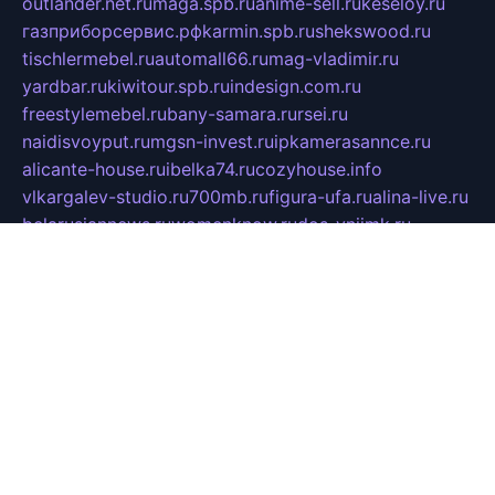
outlander.net.ru
maga.spb.ru
anime-sell.ru
keseloy.ru
газприборсервис.рф
karmin.spb.ru
shekswood.ru
tischlermebel.ru
automall66.ru
mag-vladimir.ru
yardbar.ru
kiwitour.spb.ru
indesign.com.ru
freestylemebel.ru
bany-samara.ru
rsei.ru
naidisvoyput.ru
mgsn-invest.ru
ipkamerasannce.ru
alicante-house.ru
ibelka74.ru
cozyhouse.info
vlkargalev-studio.ru
700mb.ru
figura-ufa.ru
alina-live.ru
belarusiannews.ru
womenknow.ru
dos-vniimk.ru
sega.net.ru
dv.net.ru
phenomenonsofhistory.com
telesputnik.net.ru
wall.pp.ru
pylesosroidmi.ru
gtc-clan.ru
cligs.ru
bibikazap.ru
popova.org.ru
netwhistler.spb.ru
bellvil.ru
bonzon.ru
iss-vladik.ru
defiparis.net.ru
las-gryzas.ru
amku.ru
electednews.spb.ru
feather.org.ru
spar72.ru
tankiigri.ru
dominus.com.ru
ibtree.ru
sanykool.pp.ru
unixlib.org.ru
menatep.spb.ru
gartenterrassen.ru
printeka.ru
skvozilka.com.ru
parkovka-pub.ru
lovemobi.ru
art-ru.ru