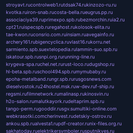
stroyavt.ru
controlweb1.ru
tdsak74.ru
kinzozo-ru.ru
kvotka.ru
iron-snab.ru
costa-bella.ru
eugrus.pp.ru
associaciya39.ru
primexpo.spb.ru
bezmorchin.ru
ia2.ru
cpt21.ru
ispecspb.ru
regahost.ru
kolosok-elita.ru
tae-kwon.ru
consrio.com.ru
insiam.ru
avegainfo.ru
archery161.ru
bigencyclica.ru
vlast16.ru
korru.net
sarmiento.spb.su
extelopedia.ru
lammin-suo.spb.ru
iskatour.spb.ru
snpi.org.ru
running-line.ru
krygeva-spa.ru
chel.net.ru
rust-loco.ru
dugshop.ru
hl-beta.spb.ru
school494.spb.ru
mymubaby.ru
epoha-metalband.ru
ngr.spb.ru
rusgosnews.com
dieselvostok.ru
24hostel.msk.ru
w-dev.ru
f-ship.ru
regsmi.ru
filmnetwork.ru
malinasp.ru
kinosvin.ru
h2o-salon.ru
malutkayork.ru
deltaprim.spb.ru
tango-perm.ru
gooddir.ru
sgv.su
multiki-online.com
webkrasotki.com
cherinvest.ru
detskiy-ostrov.ru
ankou.spb.ru
alvesta1.ru
pdf-creator.ru
nix-files.org.ru
sakhatoday.ru
elektrikersymboler.ru
sputnikyes.ru