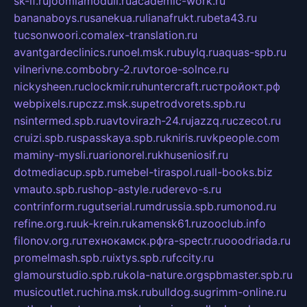
sk-if.ru
joomlamoduli.ru
academic-work.ru
bananaboys.ru
sanekua.ru
lianafrukt.ru
beta43.ru
tucsonwoori.com
alex-translation.ru
avantgardeclinics.ru
noel.msk.ru
buylq.ru
aquas-spb.ru
vilnerivne.com
bobry-2.ru
vtoroe-solnce.ru
nickysheen.ru
clockmir.ru
huntercraft.ru
стройокт.рф
webpixels.ru
pczz.msk.su
petrodvorets.spb.ru
nsintermed.spb.ru
avtovirazh-24.ru
jazzq.ru
czecot.ru
cruizi.spb.ru
spasskaya.spb.ru
kniris.ru
vkpeople.com
maminy-mysli.ru
arionorel.ru
khuseniosif.ru
dotmediacup.spb.ru
mebel-tiraspol.ru
all-books.biz
vmauto.spb.ru
shop-astyle.ru
derevo-s.ru
contrinform.ru
gutserial.ru
mdrussia.spb.ru
monod.ru
refine.org.ru
uk-krein.ru
kamensk61.ru
zooclub.info
filonov.org.ru
технокамск.рф
ra-spectr.ru
ooodriada.ru
promelmash.spb.ru
ixtys.spb.ru
fccity.ru
glamourstudio.spb.ru
kola-nature.org
spbmaster.spb.ru
musicoutlet.ru
china.msk.ru
bulldog.su
grimm-online.ru