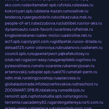
sko.com.ru
davitamebel-spb.ru
fotsis.ru
tesiaes.ru
kokoroyari.spb.ru
blesna-kazan.ru
mossilver.ru
lenderoq.ru
sergeydobrin.ru
tochkazvuka.msk.ru
people-of-art.ru
bezzubova.ru
clubtibet.ru
orior-aks.ru
dynamoauto.ru
szk-favorit.ru
carlines.ru
flatnsk.ru
kingbolenskaner.ru
alex-motor.ru
astroline.net.ru
act1.spb.ru
polyglot.com.ru
gidlipetsk.ru
ooo-driada.ru
detsad125.ru
mir-zdoroviya.ru
bruslanovo.ru
siterem.ru
council.spb.ru
лодкипатриот.рф
kafekolizey.ru
iclub.net.ru
gazon-easy.ru
sugarepilekb.ru
grinox.ru
pylesostineco.ru
msts-ozarenie.ru
kameryjooan.ru
artemovskij.ru
dopler.spb.ru
aid70.ru
metall-perm.ru
ndm.msk.ru
ratingzooshop.ru
apiaccess.ru
globalautotrade.info
bezverhovskoe.ru
drsschool.ru
ZOOSMART.SPB.RU
dalakony.ru
medikijob.ru
remontt.spb.ru
photostudia.spb.ru
myragon.ru
terramia.ru
academy62.ru
gardengallereya.ru
rti.com.ru
artem-news.ru
biserinca.ru
krasnodarkurort.com