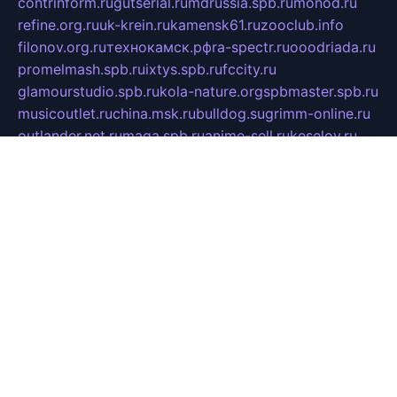
contrinform.ru
gutserial.ru
mdrussia.spb.ru
monod.ru
refine.org.ru
uk-krein.ru
kamensk61.ru
zooclub.info
filonov.org.ru
технокамск.рф
ra-spectr.ru
ooodriada.ru
promelmash.spb.ru
ixtys.spb.ru
fccity.ru
glamourstudio.spb.ru
kola-nature.org
spbmaster.spb.ru
musicoutlet.ru
china.msk.ru
bulldog.su
grimm-online.ru
outlander.net.ru
maga.spb.ru
anime-sell.ru
keseloy.ru
газприборсервис.рф
karmin.spb.ru
shekswood.ru
tischlermebel.ru
automall66.ru
mag-vladimir.ru
yardbar.ru
kiwitour.spb.ru
indesign.com.ru
freestylemebel.ru
bany-samara.ru
rsei.ru
naidisvoyput.ru
mgsn-invest.ru
ipkamerasannce.ru
alicante-house.ru
ibelka74.ru
cozyhouse.info
vlkargalev-studio.ru
700mb.ru
figura-ufa.ru
alina-live.ru
belarusiannews.ru
womenknow.ru
dos-vniimk.ru
sega.net.ru
dv.net.ru
phenomenonsofhistory.com
telesputnik.net.ru
wall.pp.ru
pylesosroidmi.ru
gtc-clan.ru
cligs.ru
bibikazap.ru
popova.org.ru