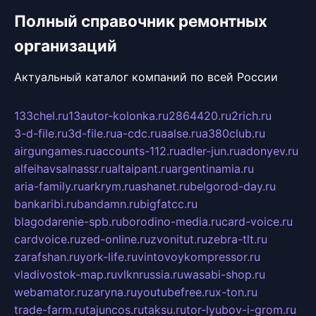
Полный справочник ремонтных
организаций
Актуальный каталог компаний по всей России
133chel.ru
13autor-kolonka.ru
2864420.ru
2rich.ru
3-d-file.ru
3d-file.ru
a-cdc.ru
aalse.ru
a380club.ru
airgungames.ru
accounts-112.ru
adler-jun.ru
adonyev.ru
alfeihavsalnassr.ru
altaipant.ru
argentinamia.ru
aria-family.ru
arkrym.ru
ashanet.ru
belgorod-day.ru
bankaribi.ru
bandamn.ru
bigfatcc.ru
blagodarenie-spb.ru
borodino-media.ru
card-voice.ru
cardvoice.ru
zed-online.ru
zvonitut.ru
zebra-tlt.ru
zarafshan.ru
york-life.ru
vintovoykompressor.ru
vladivostok-map.ru
vlknrussia.ru
wasabi-shop.ru
webamator.ru
zaryna.ru
youtubefree.ru
x-ton.ru
trade-farm.ru
tajuncos.ru
taksu.ru
tor-lyubov-i-grom.ru