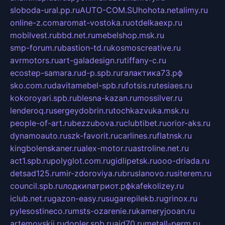
sloboda-ural.pp.ru
AUTO-COM.SU
hohota.net
alimy.ru
online-z.com
aromat-vostoka.ru
otdelkaexp.ru
mobilvest.ru
bbd.net.ru
mebelshop.msk.ru
smp-forum.ru
bastion-td.ru
kosmoscreative.ru
avrmotors.ru
art-galadesign.ru
tiffany-c.ru
ecostep-samara.ru
d-p.spb.ru
галактика73.рф
sko.com.ru
davitamebel-spb.ru
fotsis.ru
tesiaes.ru
kokoroyari.spb.ru
blesna-kazan.ru
mossilver.ru
lenderoq.ru
sergeydobrin.ru
tochkazvuka.msk.ru
people-of-art.ru
bezzubova.ru
clubtibet.ru
orior-aks.ru
dynamoauto.ru
szk-favorit.ru
carlines.ru
flatnsk.ru
kingbolenskaner.ru
alex-motor.ru
astroline.net.ru
act1.spb.ru
polyglot.com.ru
gidlipetsk.ru
ooo-driada.ru
detsad125.ru
mir-zdoroviya.ru
bruslanovo.ru
siterem.ru
council.spb.ru
лодкипатриот.рф
kafekolizey.ru
iclub.net.ru
gazon-easy.ru
sugarepilekb.ru
grinox.ru
pylesostineco.ru
msts-ozarenie.ru
kameryjooan.ru
artemovskij.ru
dopler.spb.ru
aid70.ru
metall-perm.ru