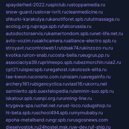
spayderhed-2022.ru
splclub.ru
stoppamedia.ru
snow-guard.ru
slovar-ivrit.ru
cleanmedicine.ru
shkurki-karakulya.ru
kanotiforet.spb.ru
tutmassage.ru
ecolog.org.ru
praga.spb.ru
falcorussia.ru
autodoctorservis.ru
kamertondom.spb.ru
net-life.net.ru
avto-vozim.ru
sakhcamera.ru
alliance-electro.spb.ru
stroyavt.ru
controlweb1.ru
tdsak74.ru
kinzozo-ru.ru
kvotka.ru
iron-snab.ru
costa-bella.ru
eugrus.pp.ru
associaciya39.ru
primexpo.spb.ru
bezmorchin.ru
ia2.ru
cpt21.ru
ispecspb.ru
regahost.ru
kolosok-elita.ru
tae-kwon.ru
consrio.com.ru
insiam.ru
avegainfo.ru
archery161.ru
bigencyclica.ru
vlast16.ru
korru.net
sarmiento.spb.su
extelopedia.ru
lammin-suo.spb.ru
iskatour.spb.ru
snpi.org.ru
running-line.ru
krygeva-spa.ru
chel.net.ru
rust-loco.ru
dugshop.ru
hl-beta.spb.ru
school494.spb.ru
mymubaby.ru
epoha-metalband.ru
ngr.spb.ru
rusgosnews.com
dieselvostok.ru
24hostel.msk.ru
w-dev.ru
f-ship.ru