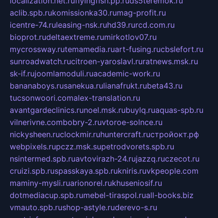
localization.net.ru
flyingfish.pp.ru
ds5teremok.ru
aclib.spb.ru
komissionka30.ru
mag-profit.ru
icentre-74.ru
leasing-nsk.ru
hd39.ru
rcd.com.ru
bioprot.ru
deltaextreme.ru
mirkotlov07.ru
mycrossway.ru
temamedia.ru
art-fusing.ru
cbslefort.ru
sunroadwatch.ru
citroen-yaroslavl.ru
ratnews.msk.ru
sk-if.ru
joomlamoduli.ru
academic-work.ru
bananaboys.ru
sanekua.ru
lianafrukt.ru
beta43.ru
tucsonwoori.com
alex-translation.ru
avantgardeclinics.ru
noel.msk.ru
buylq.ru
aquas-spb.ru
vilnerivne.com
bobry-2.ru
vtoroe-solnce.ru
nickysheen.ru
clockmir.ru
huntercraft.ru
стройокт.рф
webpixels.ru
pczz.msk.su
petrodvorets.spb.ru
nsintermed.spb.ru
avtovirazh-24.ru
jazzq.ru
czecot.ru
cruizi.spb.ru
spasskaya.spb.ru
kniris.ru
vkpeople.com
maminy-mysli.ru
arionorel.ru
khuseniosif.ru
dotmediacup.spb.ru
mebel-tiraspol.ru
all-books.biz
vmauto.spb.ru
shop-astyle.ru
derevo-s.ru