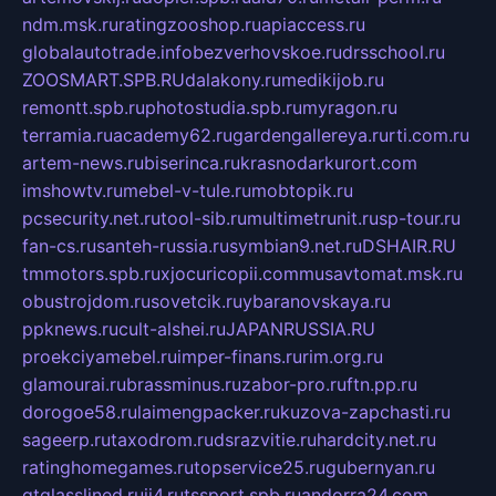
ndm.msk.ru
ratingzooshop.ru
apiaccess.ru
globalautotrade.info
bezverhovskoe.ru
drsschool.ru
ZOOSMART.SPB.RU
dalakony.ru
medikijob.ru
remontt.spb.ru
photostudia.spb.ru
myragon.ru
terramia.ru
academy62.ru
gardengallereya.ru
rti.com.ru
artem-news.ru
biserinca.ru
krasnodarkurort.com
imshowtv.ru
mebel-v-tule.ru
mobtopik.ru
pcsecurity.net.ru
tool-sib.ru
multimetrunit.ru
sp-tour.ru
fan-cs.ru
santeh-russia.ru
symbian9.net.ru
DSHAIR.RU
tmmotors.spb.ru
xjocuricopii.com
musavtomat.msk.ru
obustrojdom.ru
sovetcik.ru
ybaranovskaya.ru
ppknews.ru
cult-alshei.ru
JAPANRUSSIA.RU
proekciyamebel.ru
imper-finans.ru
rim.org.ru
glamourai.ru
brassminus.ru
zabor-pro.ru
ftn.pp.ru
dorogoe58.ru
laimengpacker.ru
kuzova-zapchasti.ru
sageerp.ru
taxodrom.ru
dsrazvitie.ru
hardcity.net.ru
ratinghomegames.ru
topservice25.ru
gubernyan.ru
gtglasslined.ru
ii4.ru
tssport.spb.ru
andorra24.com