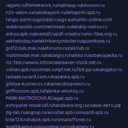
regsmi.ru
filmnetwork.ru
malinasp.ru
kinosvin.ru
h2o-salon.ru
malutkayork.ru
deltaprim.spb.ru
tango-perm.ru
gooddir.ru
sgv.su
multiki-online.com
webkrasotki.com
cherinvest.ru
detskiy-ostrov.ru
ankou.spb.ru
alvesta1.ru
pdf-creator.ru
nix-files.org.ru
sakhatoday.ru
elektrikersymboler.ru
sputnikyes.ru
golf2club.msk.ru
aeforums.ru
zallclub.ru
multimodal.msk.ru
habaigry.ru
haikko.ru
sobakopedia.ru
isz-fest.ru
ewnc.info
screensaver-clock.net.ru
volnav.spb.ru
comnat.ru
npf.net.ru
7bit.pp.ru
kalugatur.ru
tesiaes.ru
card.com.ru
kazanka.spb.ru
gildiya-kuznecov.ru
kameryboavision.ru
griffoncom.spb.ru
fabrika-emotsiy.ru
PARK-MATROSOVA.RU
agat.spb.ru
avtoyurist-moskva1.ru
hardware.org.ru
схема-авто.рф
dg-lab.ru
angrup.ru
recruiter.spb.ru
music8.spb.ru
krsk124.ru
kubok.spb.ru
romanofforex.ru
analitikaplus.ru
spyonline.ru
zosikamery.ru