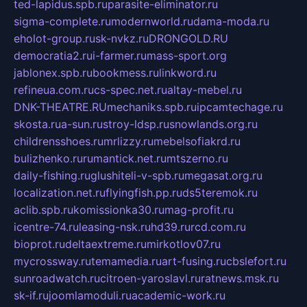
ted-lapidus.spb.ru
parasite-eliminator.ru
sigma-complete.ru
modernworld.ru
dama-moda.ru
eholot-group.ru
sk-nvkz.ru
DRONGOLD.RU
democratia2.ru
i-farmer.ru
mass-sport.org
jablonex.spb.ru
bookmess.ru
linkword.ru
refineua.com.ru
cs-spec.net.ru
altay-mebel.ru
DNK-THEATRE.RU
mechaniks.spb.ru
ipcamtechage.ru
skosta.ru
a-sun.ru
stroy-ldsp.ru
snowlands.org.ru
childrensshoes.ru
mrlizzy.ru
mebelsofiakrd.ru
bulizhenko.ru
rumantick.net.ru
mtszerno.ru
daily-fishing.ru
glushiteli-v-spb.ru
megasat.org.ru
localization.net.ru
flyingfish.pp.ru
ds5teremok.ru
aclib.spb.ru
komissionka30.ru
mag-profit.ru
icentre-74.ru
leasing-nsk.ru
hd39.ru
rcd.com.ru
bioprot.ru
deltaextreme.ru
mirkotlov07.ru
mycrossway.ru
temamedia.ru
art-fusing.ru
cbslefort.ru
sunroadwatch.ru
citroen-yaroslavl.ru
ratnews.msk.ru
sk-if.ru
joomlamoduli.ru
academic-work.ru