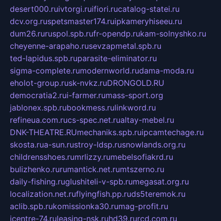
desert000.ru
ivtorgi.ru
ifiori.ru
catalog-statei.ru
dcv.org.ru
spetsmaster174.ru
ipkameryhiseeu.ru
dum26.ru
ruspol.spb.ru
fr-opendp.ru
kam-solnyshko.ru
cheyenne-arapaho.ru
sevzapmetal.spb.ru
ted-lapidus.spb.ru
parasite-eliminator.ru
sigma-complete.ru
modernworld.ru
dama-moda.ru
eholot-group.ru
sk-nvkz.ru
DRONGOLD.RU
democratia2.ru
i-farmer.ru
mass-sport.org
jablonex.spb.ru
bookmess.ru
linkword.ru
refineua.com.ru
cs-spec.net.ru
altay-mebel.ru
DNK-THEATRE.RU
mechaniks.spb.ru
ipcamtechage.ru
skosta.ru
a-sun.ru
stroy-ldsp.ru
snowlands.org.ru
childrensshoes.ru
mrlizzy.ru
mebelsofiakrd.ru
bulizhenko.ru
rumantick.net.ru
mtszerno.ru
daily-fishing.ru
glushiteli-v-spb.ru
megasat.org.ru
localization.net.ru
flyingfish.pp.ru
ds5teremok.ru
aclib.spb.ru
komissionka30.ru
mag-profit.ru
icentre-74.ru
leasing-nsk.ru
hd39.ru
rcd.com.ru