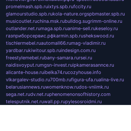
promelmash.spb.ru
ixtys.spb.ru
fccity.ru
glamourstudio.spb.ru
kola-nature.org
spbmaster.spb.ru
musicoutlet.ru
china.msk.ru
bulldog.su
grimm-online.ru
outlander.net.ru
maga.spb.ru
anime-sell.ru
keseloy.ru
газприборсервис.рф
karmin.spb.ru
shekswood.ru
tischlermebel.ru
automall66.ru
mag-vladimir.ru
yardbar.ru
kiwitour.spb.ru
indesign.com.ru
freestylemebel.ru
bany-samara.ru
rsei.ru
naidisvoyput.ru
mgsn-invest.ru
ipkamerasannce.ru
alicante-house.ru
ibelka74.ru
cozyhouse.info
vlkargalev-studio.ru
700mb.ru
figura-ufa.ru
alina-live.ru
belarusiannews.ru
womenknow.ru
dos-vniimk.ru
sega.net.ru
dv.net.ru
phenomenonsofhistory.com
telesputnik.net.ru
wall.pp.ru
pylesosroidmi.ru
gtc-clan.ru
cligs.ru
bibikazap.ru
popova.org.ru
netwhistler.spb.ru
bellvil.ru
bonzon.ru
iss-vladik.ru
defiparis.net.ru
las-gryzas.ru
amku.ru
electednews.spb.ru
feather.org.ru
spar72.ru
tankiigri.ru