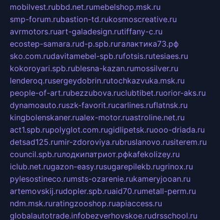
mobilvest.ru
bbd.net.ru
mebelshop.msk.ru
smp-forum.ru
bastion-td.ru
kosmoscreative.ru
avrmotors.ru
art-galadesign.ru
tiffany-c.ru
ecostep-samara.ru
d-p.spb.ru
галактика73.рф
sko.com.ru
davitamebel-spb.ru
fotsis.ru
tesiaes.ru
kokoroyari.spb.ru
blesna-kazan.ru
mossilver.ru
lenderoq.ru
sergeydobrin.ru
tochkazvuka.msk.ru
people-of-art.ru
bezzubova.ru
clubtibet.ru
orior-aks.ru
dynamoauto.ru
szk-favorit.ru
carlines.ru
flatnsk.ru
kingbolenskaner.ru
alex-motor.ru
astroline.net.ru
act1.spb.ru
polyglot.com.ru
gidlipetsk.ru
ooo-driada.ru
detsad125.ru
mir-zdoroviya.ru
bruslanovo.ru
siterem.ru
council.spb.ru
лодкипатриот.рф
kafekolizey.ru
iclub.net.ru
gazon-easy.ru
sugarepilekb.ru
grinox.ru
pylesostineco.ru
msts-ozarenie.ru
kameryjooan.ru
artemovskij.ru
dopler.spb.ru
aid70.ru
metall-perm.ru
ndm.msk.ru
ratingzooshop.ru
apiaccess.ru
globalautotrade.info
bezverhovskoe.ru
drsschool.ru