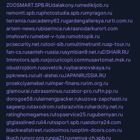
ZOOSMART.SPB.RU
dalakony.ru
medikijob.ru
remontt.spb.ru
photostudia.spb.ru
myragon.ru
terramia.ru
academy62.ru
gardengallereya.ru
rti.com.ru
artem-news.ru
biserinca.ru
krasnodarkurort.com
imshowtv.ru
mebel-v-tule.ru
mobtopik.ru
pcsecurity.net.ru
tool-sib.ru
multimetrunit.ru
sp-tour.ru
fan-cs.ru
santeh-russia.ru
symbian9.net.ru
DSHAIR.RU
tmmotors.spb.ru
xjocuricopii.com
musavtomat.msk.ru
obustrojdom.ru
sovetcik.ru
ybaranovskaya.ru
ppknews.ru
cult-alshei.ru
JAPANRUSSIA.RU
proekciyamebel.ru
imper-finans.ru
rim.org.ru
glamourai.ru
brassminus.ru
zabor-pro.ru
ftn.pp.ru
dorogoe58.ru
laimengpacker.ru
kuzova-zapchasti.ru
sageerp.ru
taxodrom.ru
dsrazvitie.ru
hardcity.net.ru
ratinghomegames.ru
topservice25.ru
gubernyan.ru
gtglasslined.ru
ii4.ru
tssport.spb.ru
andorra24.com
blackwallstreet.ru
oboimos.ru
optim-doors.com.ru
ikuch.ru
nycr.org.ru
npa21.ru
vremya-ch.spb.ru