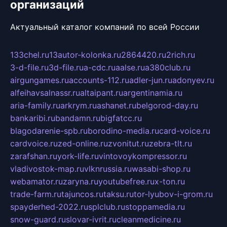
организаций
Актуальный каталог компаний по всей России
133chel.ru
13autor-kolonka.ru
2864420.ru
2rich.ru
3-d-file.ru
3d-file.ru
a-cdc.ru
aalse.ru
a380club.ru
airgungames.ru
accounts-112.ru
adler-jun.ru
adonyev.ru
alfeihavsalnassr.ru
altaipant.ru
argentinamia.ru
aria-family.ru
arkrym.ru
ashanet.ru
belgorod-day.ru
bankaribi.ru
bandamn.ru
bigfatcc.ru
blagodarenie-spb.ru
borodino-media.ru
card-voice.ru
cardvoice.ru
zed-online.ru
zvonitut.ru
zebra-tlt.ru
zarafshan.ru
york-life.ru
vintovoykompressor.ru
vladivostok-map.ru
vlknrussia.ru
wasabi-shop.ru
webamator.ru
zaryna.ru
youtubefree.ru
x-ton.ru
trade-farm.ru
tajuncos.ru
taksu.ru
tor-lyubov-i-grom.ru
spayderhed-2022.ru
splclub.ru
stoppamedia.ru
snow-guard.ru
slovar-ivrit.ru
cleanmedicine.ru