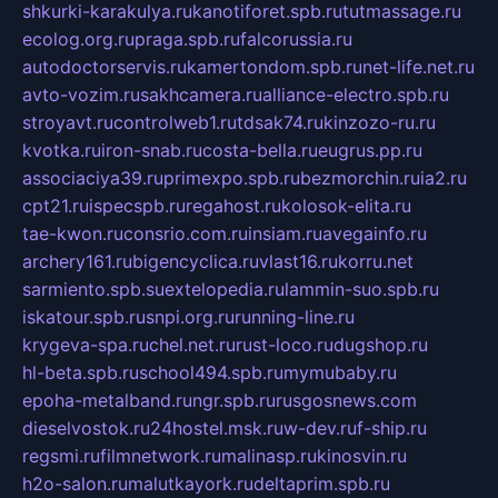
shkurki-karakulya.ru
kanotiforet.spb.ru
tutmassage.ru
ecolog.org.ru
praga.spb.ru
falcorussia.ru
autodoctorservis.ru
kamertondom.spb.ru
net-life.net.ru
avto-vozim.ru
sakhcamera.ru
alliance-electro.spb.ru
stroyavt.ru
controlweb1.ru
tdsak74.ru
kinzozo-ru.ru
kvotka.ru
iron-snab.ru
costa-bella.ru
eugrus.pp.ru
associaciya39.ru
primexpo.spb.ru
bezmorchin.ru
ia2.ru
cpt21.ru
ispecspb.ru
regahost.ru
kolosok-elita.ru
tae-kwon.ru
consrio.com.ru
insiam.ru
avegainfo.ru
archery161.ru
bigencyclica.ru
vlast16.ru
korru.net
sarmiento.spb.su
extelopedia.ru
lammin-suo.spb.ru
iskatour.spb.ru
snpi.org.ru
running-line.ru
krygeva-spa.ru
chel.net.ru
rust-loco.ru
dugshop.ru
hl-beta.spb.ru
school494.spb.ru
mymubaby.ru
epoha-metalband.ru
ngr.spb.ru
rusgosnews.com
dieselvostok.ru
24hostel.msk.ru
w-dev.ru
f-ship.ru
regsmi.ru
filmnetwork.ru
malinasp.ru
kinosvin.ru
h2o-salon.ru
malutkayork.ru
deltaprim.spb.ru