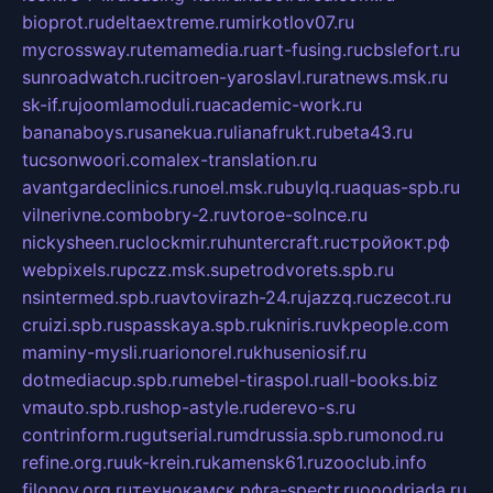
bioprot.ru
deltaextreme.ru
mirkotlov07.ru
mycrossway.ru
temamedia.ru
art-fusing.ru
cbslefort.ru
sunroadwatch.ru
citroen-yaroslavl.ru
ratnews.msk.ru
sk-if.ru
joomlamoduli.ru
academic-work.ru
bananaboys.ru
sanekua.ru
lianafrukt.ru
beta43.ru
tucsonwoori.com
alex-translation.ru
avantgardeclinics.ru
noel.msk.ru
buylq.ru
aquas-spb.ru
vilnerivne.com
bobry-2.ru
vtoroe-solnce.ru
nickysheen.ru
clockmir.ru
huntercraft.ru
стройокт.рф
webpixels.ru
pczz.msk.su
petrodvorets.spb.ru
nsintermed.spb.ru
avtovirazh-24.ru
jazzq.ru
czecot.ru
cruizi.spb.ru
spasskaya.spb.ru
kniris.ru
vkpeople.com
maminy-mysli.ru
arionorel.ru
khuseniosif.ru
dotmediacup.spb.ru
mebel-tiraspol.ru
all-books.biz
vmauto.spb.ru
shop-astyle.ru
derevo-s.ru
contrinform.ru
gutserial.ru
mdrussia.spb.ru
monod.ru
refine.org.ru
uk-krein.ru
kamensk61.ru
zooclub.info
filonov.org.ru
технокамск.рф
ra-spectr.ru
ooodriada.ru