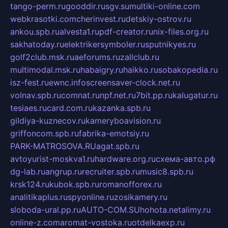
tango-perm.ru
gooddir.ru
sgv.su
multiki-online.com
webkrasotki.com
cherinvest.ru
detskiy-ostrov.ru
ankou.spb.ru
alvesta1.ru
pdf-creator.ru
nix-files.org.ru
sakhatoday.ru
elektrikersymboler.ru
sputnikyes.ru
golf2club.msk.ru
aeforums.ru
zallclub.ru
multimodal.msk.ru
habaigry.ru
haikko.ru
sobakopedia.ru
isz-fest.ru
ewnc.info
screensaver-clock.net.ru
volnav.spb.ru
comnat.ru
npf.net.ru
7bit.pp.ru
kalugatur.ru
tesiaes.ru
card.com.ru
kazanka.spb.ru
gildiya-kuznecov.ru
kameryboavision.ru
griffoncom.spb.ru
fabrika-emotsiy.ru
PARK-MATROSOVA.RU
agat.spb.ru
avtoyurist-moskva1.ru
hardware.org.ru
схема-авто.рф
dg-lab.ru
angrup.ru
recruiter.spb.ru
music8.spb.ru
krsk124.ru
kubok.spb.ru
romanofforex.ru
analitikaplus.ru
spyonline.ru
zosikamery.ru
sloboda-ural.pp.ru
AUTO-COM.SU
hohota.net
alimy.ru
online-z.com
aromat-vostoka.ru
otdelkaexp.ru