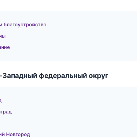
и благоустройство
мы
ение
о-Западный федеральный округ
д
нград
ий Новгород