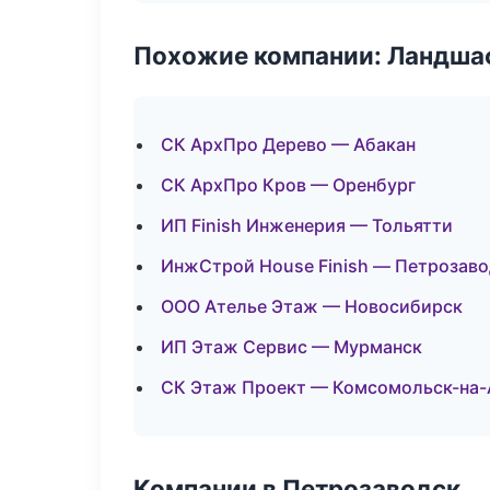
Похожие компании: Ландшаф
СК АрхПро Дерево — Абакан
СК АрхПро Кров — Оренбург
ИП Finish Инженерия — Тольятти
ИнжСтрой House Finish — Петрозаво
ООО Ателье Этаж — Новосибирск
ИП Этаж Сервис — Мурманск
СК Этаж Проект — Комсомольск-на
Компании в Петрозаводск