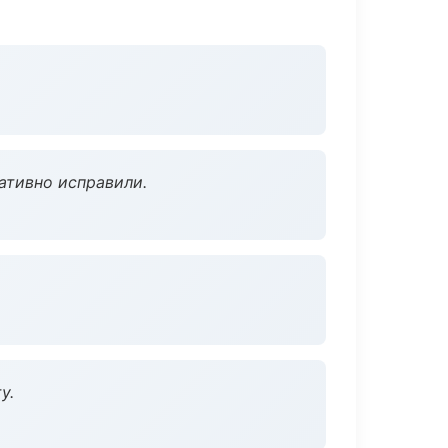
ативно исправили.
у.