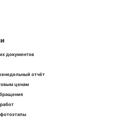
ми
их документов
женедельный отчёт
птовым ценам
обращения
 работ
 фотоэтапы