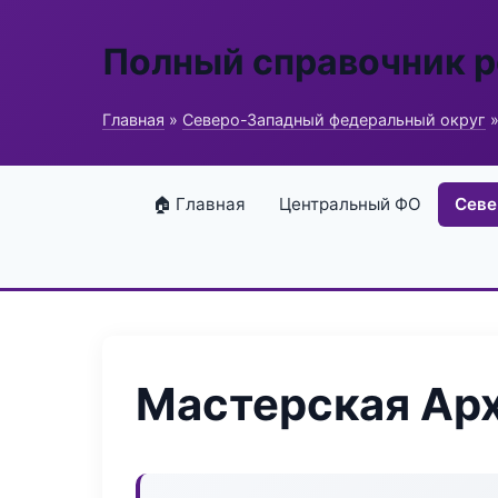
Полный справочник 
Главная
»
Северо-Западный федеральный округ
»
🏠 Главная
Центральный ФО
Севе
Мастерская Ар