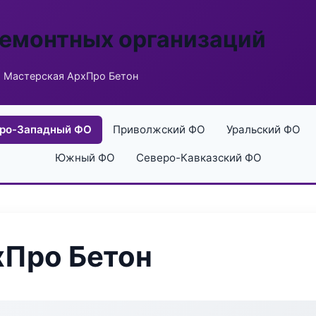
ремонтных организаций
 Мастерская АрхПро Бетон
ро-Западный ФО
Приволжский ФО
Уральский ФО
Южный ФО
Северо-Кавказский ФО
хПро Бетон