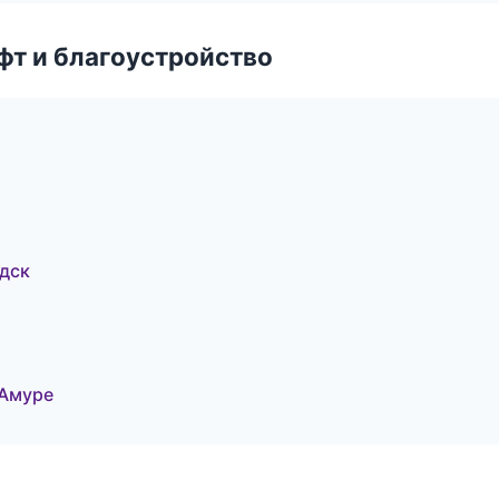
т и благоустройство
дск
-Амуре