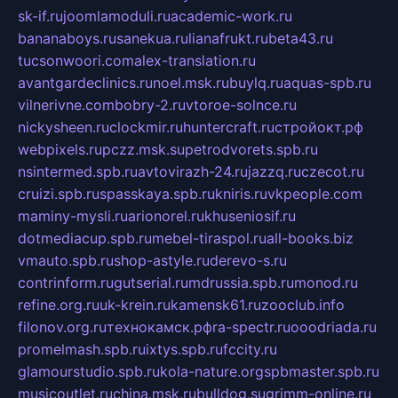
sk-if.ru
joomlamoduli.ru
academic-work.ru
bananaboys.ru
sanekua.ru
lianafrukt.ru
beta43.ru
tucsonwoori.com
alex-translation.ru
avantgardeclinics.ru
noel.msk.ru
buylq.ru
aquas-spb.ru
vilnerivne.com
bobry-2.ru
vtoroe-solnce.ru
nickysheen.ru
clockmir.ru
huntercraft.ru
стройокт.рф
webpixels.ru
pczz.msk.su
petrodvorets.spb.ru
nsintermed.spb.ru
avtovirazh-24.ru
jazzq.ru
czecot.ru
cruizi.spb.ru
spasskaya.spb.ru
kniris.ru
vkpeople.com
maminy-mysli.ru
arionorel.ru
khuseniosif.ru
dotmediacup.spb.ru
mebel-tiraspol.ru
all-books.biz
vmauto.spb.ru
shop-astyle.ru
derevo-s.ru
contrinform.ru
gutserial.ru
mdrussia.spb.ru
monod.ru
refine.org.ru
uk-krein.ru
kamensk61.ru
zooclub.info
filonov.org.ru
технокамск.рф
ra-spectr.ru
ooodriada.ru
promelmash.spb.ru
ixtys.spb.ru
fccity.ru
glamourstudio.spb.ru
kola-nature.org
spbmaster.spb.ru
musicoutlet.ru
china.msk.ru
bulldog.su
grimm-online.ru