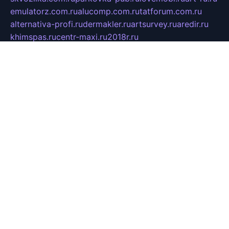
emulatorz.com.ru
alucomp.com.ru
tatforum.com.ru
alternativa-profi.ru
dermakler.ru
artsurvey.ru
aredir.ru
khimspas.ru
centr-maxi.ru
2018r.ru
bort-stomer-defort.ru
professional2.ru
gibsons.ru
artselena.ru
art-pilot.ru
ingredient.spb.ru
npfpolimer.spb.ru
argentum.spb.ru
hom-edu.ru
af-num.ru
cashadvanceamericasev.org
trexp.spb.ru
apteka-gerzena.ru
vasilyevka.msk.ru
personalloanrgx.org
tishanskiysdk.ru
atma-volga.ru
yoga-media.ru
asmirnov.ru
betonvodincovo.ru
panonature.spb.ru
altai-team.ru
svobodatort.ru
taxi-rating.ru
icats24.ru
galeksy.ru
fixdream.ru
lifeinart.ru
labas.spb.ru
bestpozitiv.ru
taurus-i.ru
blagochinie.ru
k-printdon.ru
tuktukhostel.ru
raion-kultura.ru
thech.ru
giricond.spb.ru
federalrb.ru
alekseevskyotel.ru
pgsn-dom.ru
8ways.info
fasonnasezon.ru
mp3shara.net.ru
drezgal.ru
ipkameryannke.ru
mydragonlore.ru
tuning64.ru