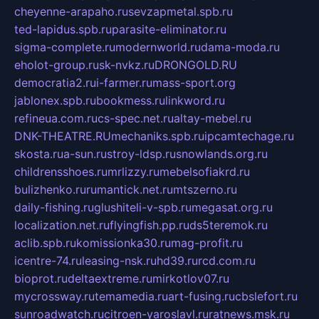
cheyenne-arapaho.ru
sevzapmetal.spb.ru
ted-lapidus.spb.ru
parasite-eliminator.ru
sigma-complete.ru
modernworld.ru
dama-moda.ru
eholot-group.ru
sk-nvkz.ru
DRONGOLD.RU
democratia2.ru
i-farmer.ru
mass-sport.org
jablonex.spb.ru
bookmess.ru
linkword.ru
refineua.com.ru
cs-spec.net.ru
altay-mebel.ru
DNK-THEATRE.RU
mechaniks.spb.ru
ipcamtechage.ru
skosta.ru
a-sun.ru
stroy-ldsp.ru
snowlands.org.ru
childrensshoes.ru
mrlizzy.ru
mebelsofiakrd.ru
bulizhenko.ru
rumantick.net.ru
mtszerno.ru
daily-fishing.ru
glushiteli-v-spb.ru
megasat.org.ru
localization.net.ru
flyingfish.pp.ru
ds5teremok.ru
aclib.spb.ru
komissionka30.ru
mag-profit.ru
icentre-74.ru
leasing-nsk.ru
hd39.ru
rcd.com.ru
bioprot.ru
deltaextreme.ru
mirkotlov07.ru
mycrossway.ru
temamedia.ru
art-fusing.ru
cbslefort.ru
sunroadwatch.ru
citroen-yaroslavl.ru
ratnews.msk.ru