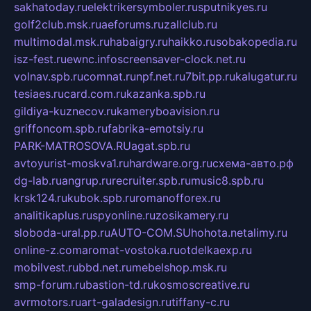
sakhatoday.ru
elektrikersymboler.ru
sputnikyes.ru
golf2club.msk.ru
aeforums.ru
zallclub.ru
multimodal.msk.ru
habaigry.ru
haikko.ru
sobakopedia.ru
isz-fest.ru
ewnc.info
screensaver-clock.net.ru
volnav.spb.ru
comnat.ru
npf.net.ru
7bit.pp.ru
kalugatur.ru
tesiaes.ru
card.com.ru
kazanka.spb.ru
gildiya-kuznecov.ru
kameryboavision.ru
griffoncom.spb.ru
fabrika-emotsiy.ru
PARK-MATROSOVA.RU
agat.spb.ru
avtoyurist-moskva1.ru
hardware.org.ru
схема-авто.рф
dg-lab.ru
angrup.ru
recruiter.spb.ru
music8.spb.ru
krsk124.ru
kubok.spb.ru
romanofforex.ru
analitikaplus.ru
spyonline.ru
zosikamery.ru
sloboda-ural.pp.ru
AUTO-COM.SU
hohota.net
alimy.ru
online-z.com
aromat-vostoka.ru
otdelkaexp.ru
mobilvest.ru
bbd.net.ru
mebelshop.msk.ru
smp-forum.ru
bastion-td.ru
kosmoscreative.ru
avrmotors.ru
art-galadesign.ru
tiffany-c.ru