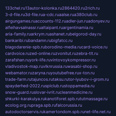
133chel.ru
13autor-kolonka.ru
2864420.ru
2rich.ru
3-d-file.ru
3d-file.ru
a-cdc.ru
aalse.ru
a380club.ru
airgungames.ru
accounts-112.ru
adler-jun.ru
adonyev.ru
alfeihavsalnassr.ru
altaipant.ru
argentinamia.ru
aria-family.ru
arkrym.ru
ashanet.ru
belgorod-day.ru
bankaribi.ru
bandamn.ru
bigfatcc.ru
blagodarenie-spb.ru
borodino-media.ru
card-voice.ru
cardvoice.ru
zed-online.ru
zvonitut.ru
zebra-tlt.ru
zarafshan.ru
york-life.ru
vintovoykompressor.ru
vladivostok-map.ru
vlknrussia.ru
wasabi-shop.ru
webamator.ru
zaryna.ru
youtubefree.ru
x-ton.ru
trade-farm.ru
tajuncos.ru
taksu.ru
tor-lyubov-i-grom.ru
spayderhed-2022.ru
splclub.ru
stoppamedia.ru
snow-guard.ru
slovar-ivrit.ru
cleanmedicine.ru
shkurki-karakulya.ru
kanotiforet.spb.ru
tutmassage.ru
ecolog.org.ru
praga.spb.ru
falcorussia.ru
autodoctorservis.ru
kamertondom.spb.ru
net-life.net.ru