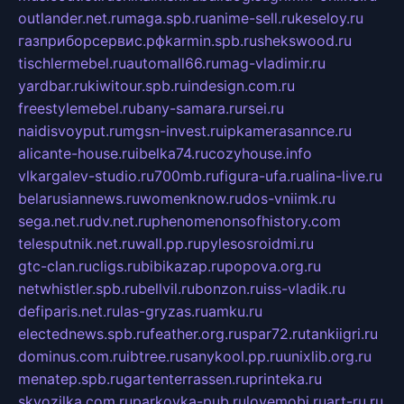
outlander.net.ru
maga.spb.ru
anime-sell.ru
keseloy.ru
газприборсервис.рф
karmin.spb.ru
shekswood.ru
tischlermebel.ru
automall66.ru
mag-vladimir.ru
yardbar.ru
kiwitour.spb.ru
indesign.com.ru
freestylemebel.ru
bany-samara.ru
rsei.ru
naidisvoyput.ru
mgsn-invest.ru
ipkamerasannce.ru
alicante-house.ru
ibelka74.ru
cozyhouse.info
vlkargalev-studio.ru
700mb.ru
figura-ufa.ru
alina-live.ru
belarusiannews.ru
womenknow.ru
dos-vniimk.ru
sega.net.ru
dv.net.ru
phenomenonsofhistory.com
telesputnik.net.ru
wall.pp.ru
pylesosroidmi.ru
gtc-clan.ru
cligs.ru
bibikazap.ru
popova.org.ru
netwhistler.spb.ru
bellvil.ru
bonzon.ru
iss-vladik.ru
defiparis.net.ru
las-gryzas.ru
amku.ru
electednews.spb.ru
feather.org.ru
spar72.ru
tankiigri.ru
dominus.com.ru
ibtree.ru
sanykool.pp.ru
unixlib.org.ru
menatep.spb.ru
gartenterrassen.ru
printeka.ru
skvozilka.com.ru
parkovka-pub.ru
lovemobi.ru
art-ru.ru