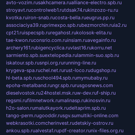
avto-vozim.ru
sakhcamera.ru
alliance-electro.spb.ru
stroyavt.ru
controlweb1.ru
tdsak74.ru
kinzozo-ru.ru
kvotka.ru
iron-snab.ru
costa-bella.ru
eugrus.pp.ru
associaciya39.ru
primexpo.spb.ru
bezmorchin.ru
ia2.ru
cpt21.ru
ispecspb.ru
regahost.ru
kolosok-elita.ru
tae-kwon.ru
consrio.com.ru
insiam.ru
avegainfo.ru
archery161.ru
bigencyclica.ru
vlast16.ru
korru.net
sarmiento.spb.su
extelopedia.ru
lammin-suo.spb.ru
iskatour.spb.ru
snpi.org.ru
running-line.ru
krygeva-spa.ru
chel.net.ru
rust-loco.ru
dugshop.ru
hl-beta.spb.ru
school494.spb.ru
mymubaby.ru
epoha-metalband.ru
ngr.spb.ru
rusgosnews.com
dieselvostok.ru
24hostel.msk.ru
w-dev.ru
f-ship.ru
regsmi.ru
filmnetwork.ru
malinasp.ru
kinosvin.ru
h2o-salon.ru
malutkayork.ru
deltaprim.spb.ru
tango-perm.ru
gooddir.ru
sgv.su
multiki-online.com
webkrasotki.com
cherinvest.ru
detskiy-ostrov.ru
ankou.spb.ru
alvesta1.ru
pdf-creator.ru
nix-files.org.ru