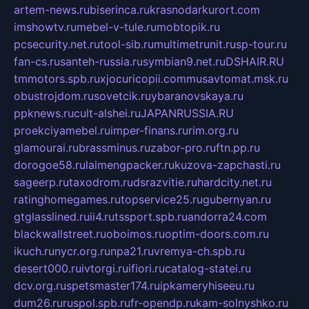
artem-news.ru
biserinca.ru
krasnodarkurort.com
imshowtv.ru
mebel-v-tule.ru
mobtopik.ru
pcsecurity.net.ru
tool-sib.ru
multimetrunit.ru
sp-tour.ru
fan-cs.ru
santeh-russia.ru
symbian9.net.ru
DSHAIR.RU
tmmotors.spb.ru
xjocuricopii.com
musavtomat.msk.ru
obustrojdom.ru
sovetcik.ru
ybaranovskaya.ru
ppknews.ru
cult-alshei.ru
JAPANRUSSIA.RU
proekciyamebel.ru
imper-finans.ru
rim.org.ru
glamourai.ru
brassminus.ru
zabor-pro.ru
ftn.pp.ru
dorogoe58.ru
laimengpacker.ru
kuzova-zapchasti.ru
sageerp.ru
taxodrom.ru
dsrazvitie.ru
hardcity.net.ru
ratinghomegames.ru
topservice25.ru
gubernyan.ru
gtglasslined.ru
ii4.ru
tssport.spb.ru
andorra24.com
blackwallstreet.ru
oboimos.ru
optim-doors.com.ru
ikuch.ru
nycr.org.ru
npa21.ru
vremya-ch.spb.ru
desert000.ru
ivtorgi.ru
ifiori.ru
catalog-statei.ru
dcv.org.ru
spetsmaster174.ru
ipkameryhiseeu.ru
dum26.ru
ruspol.spb.ru
fr-opendp.ru
kam-solnyshko.ru