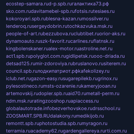
ecostep-samara.ru
d-p.spb.ru
галактика73.рф
sko.com.ru
davitamebel-spb.ru
fotsis.ru
tesiaes.ru
kokoroyari.spb.ru
blesna-kazan.ru
mossilver.ru
lenderoq.ru
sergeydobrin.ru
tochkazvuka.msk.ru
people-of-art.ru
bezzubova.ru
clubtibet.ru
orior-aks.ru
dynamoauto.ru
szk-favorit.ru
carlines.ru
flatnsk.ru
kingbolenskaner.ru
alex-motor.ru
astroline.net.ru
act1.spb.ru
polyglot.com.ru
gidlipetsk.ru
ooo-driada.ru
detsad125.ru
mir-zdoroviya.ru
bruslanovo.ru
siterem.ru
council.spb.ru
лодкипатриот.рф
kafekolizey.ru
iclub.net.ru
gazon-easy.ru
sugarepilekb.ru
grinox.ru
pylesostineco.ru
msts-ozarenie.ru
kameryjooan.ru
artemovskij.ru
dopler.spb.ru
aid70.ru
metall-perm.ru
ndm.msk.ru
ratingzooshop.ru
apiaccess.ru
globalautotrade.info
bezverhovskoe.ru
drsschool.ru
ZOOSMART.SPB.RU
dalakony.ru
medikijob.ru
remontt.spb.ru
photostudia.spb.ru
myragon.ru
terramia.ru
academy62.ru
gardengallereya.ru
rti.com.ru