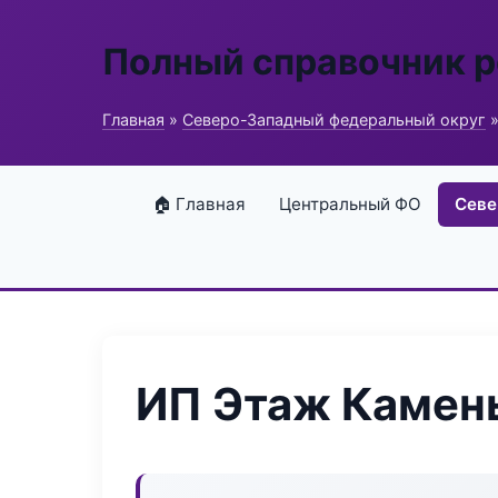
Полный справочник 
Главная
»
Северо-Западный федеральный округ
»
🏠 Главная
Центральный ФО
Севе
ИП Этаж Камен