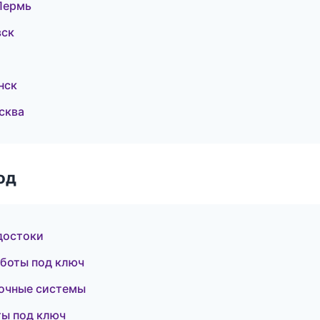
Пермь
вск
нск
сква
од
достоки
боты под ключ
лочные системы
ты под ключ