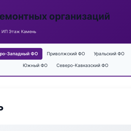
ремонтных организаций
 ИП Этаж Камень
ро-Западный ФО
Приволжский ФО
Уральский ФО
Южный ФО
Северо-Кавказский ФО
ь