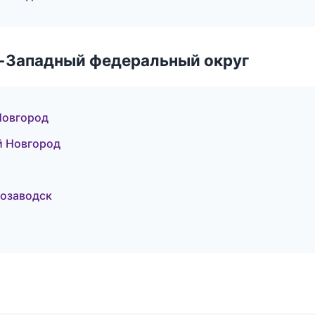
о-Западный федеральный округ
Новгород
й Новгород
розаводск