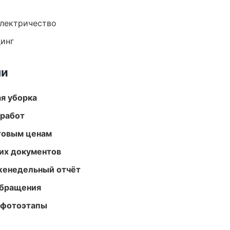
электричество
динг
ми
ая уборка
 работ
птовым ценам
их документов
женедельный отчёт
обращения
 фотоэтапы