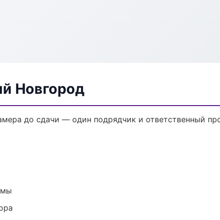
ий Новгород
амера до сдачи — один подрядчик и ответственный пр
емы
ора