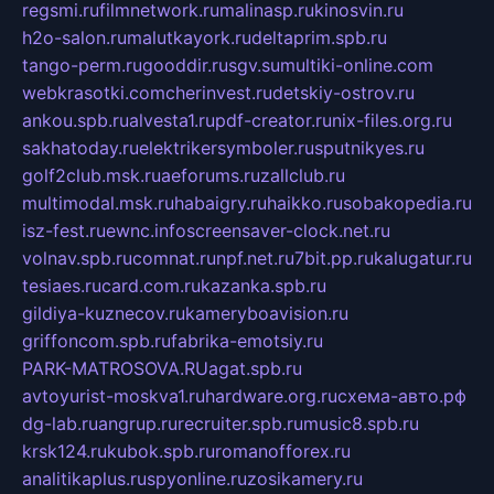
regsmi.ru
filmnetwork.ru
malinasp.ru
kinosvin.ru
h2o-salon.ru
malutkayork.ru
deltaprim.spb.ru
tango-perm.ru
gooddir.ru
sgv.su
multiki-online.com
webkrasotki.com
cherinvest.ru
detskiy-ostrov.ru
ankou.spb.ru
alvesta1.ru
pdf-creator.ru
nix-files.org.ru
sakhatoday.ru
elektrikersymboler.ru
sputnikyes.ru
golf2club.msk.ru
aeforums.ru
zallclub.ru
multimodal.msk.ru
habaigry.ru
haikko.ru
sobakopedia.ru
isz-fest.ru
ewnc.info
screensaver-clock.net.ru
volnav.spb.ru
comnat.ru
npf.net.ru
7bit.pp.ru
kalugatur.ru
tesiaes.ru
card.com.ru
kazanka.spb.ru
gildiya-kuznecov.ru
kameryboavision.ru
griffoncom.spb.ru
fabrika-emotsiy.ru
PARK-MATROSOVA.RU
agat.spb.ru
avtoyurist-moskva1.ru
hardware.org.ru
схема-авто.рф
dg-lab.ru
angrup.ru
recruiter.spb.ru
music8.spb.ru
krsk124.ru
kubok.spb.ru
romanofforex.ru
analitikaplus.ru
spyonline.ru
zosikamery.ru