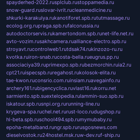
spayderhed-2022.ru
splclub.ru
stoppamedia.ru
snow-guard.ru
slovar-ivrit.ru
cleanmedicine.ru
shkurki-karakulya.ru
kanotiforet.spb.ru
tutmassage.ru
ecolog.org.ru
praga.spb.ru
falcorussia.ru
autodoctorservis.ru
kamertondom.spb.ru
net-life.net.ru
avto-vozim.ru
sakhcamera.ru
alliance-electro.spb.ru
stroyavt.ru
controlweb1.ru
tdsak74.ru
kinzozo-ru.ru
kvotka.ru
iron-snab.ru
costa-bella.ru
eugrus.pp.ru
associaciya39.ru
primexpo.spb.ru
bezmorchin.ru
ia2.ru
cpt21.ru
ispecspb.ru
regahost.ru
kolosok-elita.ru
tae-kwon.ru
consrio.com.ru
insiam.ru
avegainfo.ru
archery161.ru
bigencyclica.ru
vlast16.ru
korru.net
sarmiento.spb.su
extelopedia.ru
lammin-suo.spb.ru
iskatour.spb.ru
snpi.org.ru
running-line.ru
krygeva-spa.ru
chel.net.ru
rust-loco.ru
dugshop.ru
hl-beta.spb.ru
school494.spb.ru
mymubaby.ru
epoha-metalband.ru
ngr.spb.ru
rusgosnews.com
dieselvostok.ru
24hostel.msk.ru
w-dev.ru
f-ship.ru