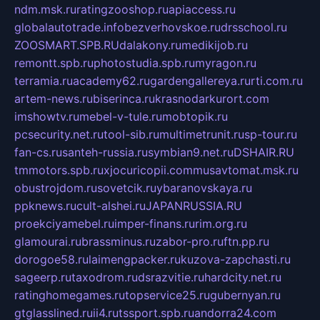
ndm.msk.ru
ratingzooshop.ru
apiaccess.ru
globalautotrade.info
bezverhovskoe.ru
drsschool.ru
ZOOSMART.SPB.RU
dalakony.ru
medikijob.ru
remontt.spb.ru
photostudia.spb.ru
myragon.ru
terramia.ru
academy62.ru
gardengallereya.ru
rti.com.ru
artem-news.ru
biserinca.ru
krasnodarkurort.com
imshowtv.ru
mebel-v-tule.ru
mobtopik.ru
pcsecurity.net.ru
tool-sib.ru
multimetrunit.ru
sp-tour.ru
fan-cs.ru
santeh-russia.ru
symbian9.net.ru
DSHAIR.RU
tmmotors.spb.ru
xjocuricopii.com
musavtomat.msk.ru
obustrojdom.ru
sovetcik.ru
ybaranovskaya.ru
ppknews.ru
cult-alshei.ru
JAPANRUSSIA.RU
proekciyamebel.ru
imper-finans.ru
rim.org.ru
glamourai.ru
brassminus.ru
zabor-pro.ru
ftn.pp.ru
dorogoe58.ru
laimengpacker.ru
kuzova-zapchasti.ru
sageerp.ru
taxodrom.ru
dsrazvitie.ru
hardcity.net.ru
ratinghomegames.ru
topservice25.ru
gubernyan.ru
gtglasslined.ru
ii4.ru
tssport.spb.ru
andorra24.com