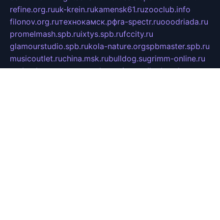
refine.org.ru
uk-krein.ru
kamensk61.ru
zooclub.info
filonov.org.ru
технокамск.рф
ra-spectr.ru
ooodriada.ru
promelmash.spb.ru
ixtys.spb.ru
fccity.ru
glamourstudio.spb.ru
kola-nature.org
spbmaster.spb.ru
musicoutlet.ru
china.msk.ru
bulldog.su
grimm-online.ru
outlander.net.ru
maga.spb.ru
anime-sell.ru
keseloy.ru
газприборсервис.рф
karmin.spb.ru
shekswood.ru
tischlermebel.ru
automall66.ru
mag-vladimir.ru
yardbar.ru
kiwitour.spb.ru
indesign.com.ru
freestylemebel.ru
bany-samara.ru
rsei.ru
naidisvoyput.ru
mgsn-invest.ru
ipkamerasannce.ru
alicante-house.ru
ibelka74.ru
cozyhouse.info
vlkargalev-studio.ru
700mb.ru
figura-ufa.ru
alina-live.ru
belarusiannews.ru
womenknow.ru
dos-vniimk.ru
sega.net.ru
dv.net.ru
phenomenonsofhistory.com
telesputnik.net.ru
wall.pp.ru
pylesosroidmi.ru
gtc-clan.ru
cligs.ru
bibikazap.ru
popova.org.ru
netwhistler.spb.ru
bellvil.ru
bonzon.ru
iss-vladik.ru