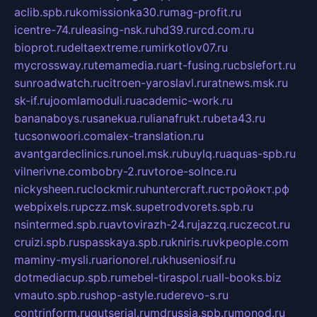
aclib.spb.ru
komissionka30.ru
mag-profit.ru
icentre-74.ru
leasing-nsk.ru
hd39.ru
rcd.com.ru
bioprot.ru
deltaextreme.ru
mirkotlov07.ru
mycrossway.ru
temamedia.ru
art-fusing.ru
cbslefort.ru
sunroadwatch.ru
citroen-yaroslavl.ru
ratnews.msk.ru
sk-if.ru
joomlamoduli.ru
academic-work.ru
bananaboys.ru
sanekua.ru
lianafrukt.ru
beta43.ru
tucsonwoori.com
alex-translation.ru
avantgardeclinics.ru
noel.msk.ru
buylq.ru
aquas-spb.ru
vilnerivne.com
bobry-2.ru
vtoroe-solnce.ru
nickysheen.ru
clockmir.ru
huntercraft.ru
стройокт.рф
webpixels.ru
pczz.msk.su
petrodvorets.spb.ru
nsintermed.spb.ru
avtovirazh-24.ru
jazzq.ru
czecot.ru
cruizi.spb.ru
spasskaya.spb.ru
kniris.ru
vkpeople.com
maminy-mysli.ru
arionorel.ru
khuseniosif.ru
dotmediacup.spb.ru
mebel-tiraspol.ru
all-books.biz
vmauto.spb.ru
shop-astyle.ru
derevo-s.ru
contrinform.ru
gutserial.ru
mdrussia.spb.ru
monod.ru