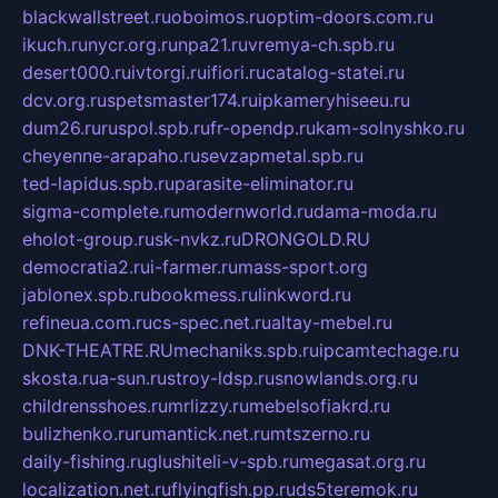
blackwallstreet.ru
oboimos.ru
optim-doors.com.ru
ikuch.ru
nycr.org.ru
npa21.ru
vremya-ch.spb.ru
desert000.ru
ivtorgi.ru
ifiori.ru
catalog-statei.ru
dcv.org.ru
spetsmaster174.ru
ipkameryhiseeu.ru
dum26.ru
ruspol.spb.ru
fr-opendp.ru
kam-solnyshko.ru
cheyenne-arapaho.ru
sevzapmetal.spb.ru
ted-lapidus.spb.ru
parasite-eliminator.ru
sigma-complete.ru
modernworld.ru
dama-moda.ru
eholot-group.ru
sk-nvkz.ru
DRONGOLD.RU
democratia2.ru
i-farmer.ru
mass-sport.org
jablonex.spb.ru
bookmess.ru
linkword.ru
refineua.com.ru
cs-spec.net.ru
altay-mebel.ru
DNK-THEATRE.RU
mechaniks.spb.ru
ipcamtechage.ru
skosta.ru
a-sun.ru
stroy-ldsp.ru
snowlands.org.ru
childrensshoes.ru
mrlizzy.ru
mebelsofiakrd.ru
bulizhenko.ru
rumantick.net.ru
mtszerno.ru
daily-fishing.ru
glushiteli-v-spb.ru
megasat.org.ru
localization.net.ru
flyingfish.pp.ru
ds5teremok.ru