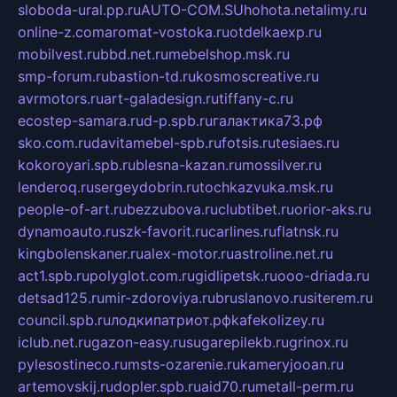
sloboda-ural.pp.ru
AUTO-COM.SU
hohota.net
alimy.ru
online-z.com
aromat-vostoka.ru
otdelkaexp.ru
mobilvest.ru
bbd.net.ru
mebelshop.msk.ru
smp-forum.ru
bastion-td.ru
kosmoscreative.ru
avrmotors.ru
art-galadesign.ru
tiffany-c.ru
ecostep-samara.ru
d-p.spb.ru
галактика73.рф
sko.com.ru
davitamebel-spb.ru
fotsis.ru
tesiaes.ru
kokoroyari.spb.ru
blesna-kazan.ru
mossilver.ru
lenderoq.ru
sergeydobrin.ru
tochkazvuka.msk.ru
people-of-art.ru
bezzubova.ru
clubtibet.ru
orior-aks.ru
dynamoauto.ru
szk-favorit.ru
carlines.ru
flatnsk.ru
kingbolenskaner.ru
alex-motor.ru
astroline.net.ru
act1.spb.ru
polyglot.com.ru
gidlipetsk.ru
ooo-driada.ru
detsad125.ru
mir-zdoroviya.ru
bruslanovo.ru
siterem.ru
council.spb.ru
лодкипатриот.рф
kafekolizey.ru
iclub.net.ru
gazon-easy.ru
sugarepilekb.ru
grinox.ru
pylesostineco.ru
msts-ozarenie.ru
kameryjooan.ru
artemovskij.ru
dopler.spb.ru
aid70.ru
metall-perm.ru