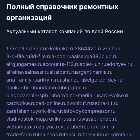
Полный справочник ремонтных
организаций
Актуальный каталог компаний по всей России
133chel.ru
13autor-kolonka.ru
2864420.ru
2rich.ru
3-d-file.ru
3d-file.ru
a-cdc.ru
aalse.ru
a380club.ru
airgungames.ru
accounts-112.ru
adler-jun.ru
adonyev.ru
alfeihavsalnassr.ru
altaipant.ru
argentinamia.ru
aria-family.ru
arkrym.ru
ashanet.ru
belgorod-day.ru
bankaribi.ru
bandamn.ru
bigfatcc.ru
blagodarenie-spb.ru
borodino-media.ru
card-voice.ru
cardvoice.ru
zed-online.ru
zvonitut.ru
zebra-tlt.ru
zarafshan.ru
york-life.ru
vintovoykompressor.ru
vladivostok-map.ru
vlknrussia.ru
wasabi-shop.ru
webamator.ru
zaryna.ru
youtubefree.ru
x-ton.ru
trade-farm.ru
tajuncos.ru
taksu.ru
tor-lyubov-i-grom.ru