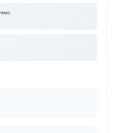
уемо.