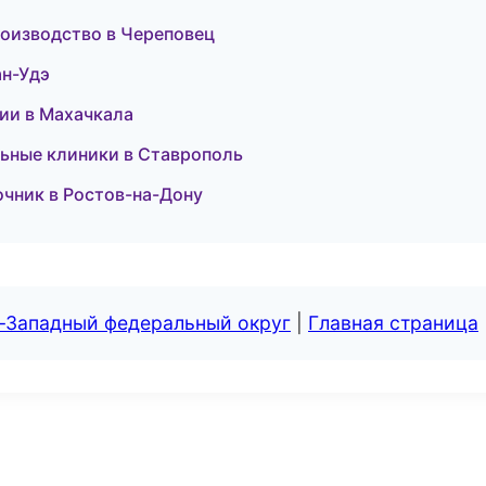
роизводство в Череповец
ан-Удэ
нсии в Махачкала
льные клиники в Ставрополь
очник в Ростов-на-Дону
о-Западный федеральный округ
|
Главная страница