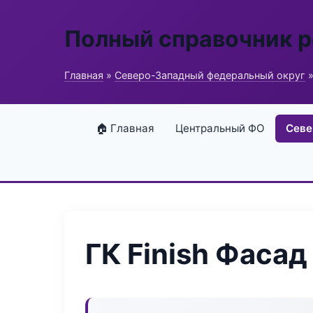
Полный справочник 
Главная
»
Северо-Западный федеральный округ
»
🏠 Главная
Центральный ФО
Севе
ГК Finish Фасад