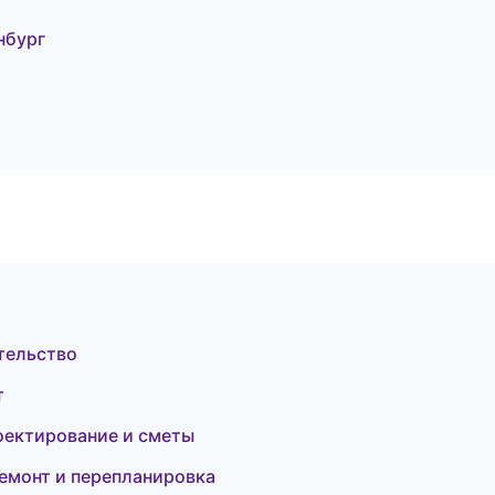
нбург
тельство
т
оектирование и сметы
емонт и перепланировка