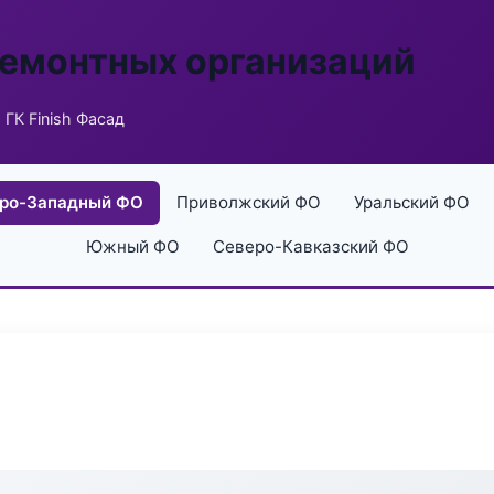
ремонтных организаций
 ГК Finish Фасад
ро-Западный ФО
Приволжский ФО
Уральский ФО
Южный ФО
Северо-Кавказский ФО