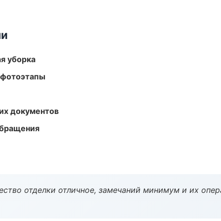
ми
ая уборка
 фотоэтапы
их документов
обращения
чество отделки отличное, замечаний минимум и их опер