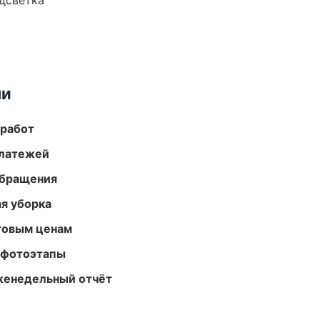
одсветка
ми
 работ
платежей
обращения
ая уборка
птовым ценам
 фотоэтапы
женедельный отчёт