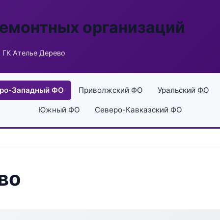
ремонтных организаций
 ГК Ателье Дерево
ро-Западный ФО
Приволжский ФО
Уральский ФО
Южный ФО
Северо-Кавказский ФО
во