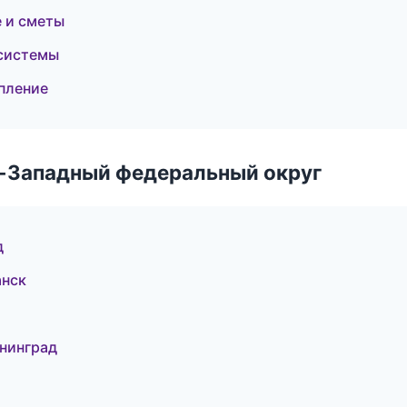
 и сметы
 системы
пление
о-Западный федеральный округ
д
нск
нинград