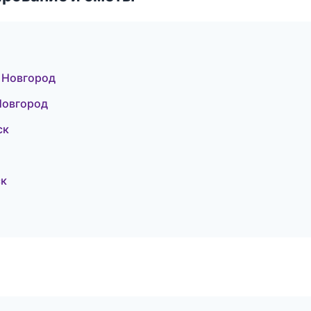
 Новгород
Новгород
ск
ск