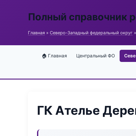
Полный справочник 
Главная
»
Северо-Западный федеральный округ
»
🏠 Главная
Центральный ФО
Севе
ГК Ателье Дере