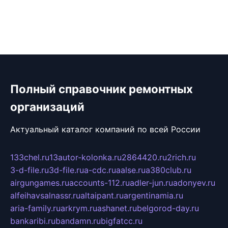
Полный справочник ремонтных
организаций
Актуальный каталог компаний по всей России
133chel.ru
13autor-kolonka.ru
2864420.ru
2rich.ru
3-d-file.ru
3d-file.ru
a-cdc.ru
aalse.ru
a380club.ru
airgungames.ru
accounts-112.ru
adler-jun.ru
adonyev.ru
alfeihavsalnassr.ru
altaipant.ru
argentinamia.ru
aria-family.ru
arkrym.ru
ashanet.ru
belgorod-day.ru
bankaribi.ru
bandamn.ru
bigfatcc.ru