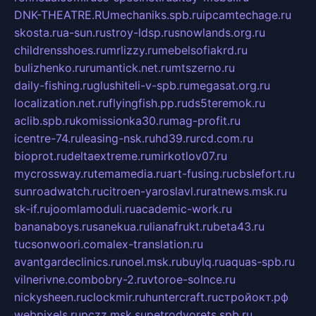
DNK-THEATRE.RU
mechaniks.spb.ru
ipcamtechage.ru
skosta.ru
a-sun.ru
stroy-ldsp.ru
snowlands.org.ru
childrensshoes.ru
mrlizzy.ru
mebelsofiakrd.ru
bulizhenko.ru
rumantick.net.ru
mtszerno.ru
daily-fishing.ru
glushiteli-v-spb.ru
megasat.org.ru
localization.net.ru
flyingfish.pp.ru
ds5teremok.ru
aclib.spb.ru
komissionka30.ru
mag-profit.ru
icentre-74.ru
leasing-nsk.ru
hd39.ru
rcd.com.ru
bioprot.ru
deltaextreme.ru
mirkotlov07.ru
mycrossway.ru
temamedia.ru
art-fusing.ru
cbslefort.ru
sunroadwatch.ru
citroen-yaroslavl.ru
ratnews.msk.ru
sk-if.ru
joomlamoduli.ru
academic-work.ru
bananaboys.ru
sanekua.ru
lianafrukt.ru
beta43.ru
tucsonwoori.com
alex-translation.ru
avantgardeclinics.ru
noel.msk.ru
buylq.ru
aquas-spb.ru
vilnerivne.com
bobry-2.ru
vtoroe-solnce.ru
nickysheen.ru
clockmir.ru
huntercraft.ru
стройокт.рф
webpixels.ru
pczz.msk.su
petrodvorets.spb.ru