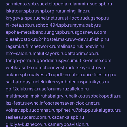
sarmiento.spb.su
extelopedia.ru
lammin-suo.spb.ru
iskatour.spb.ru
snpi.org.ru
running-line.ru
krygeva-spa.ru
chel.net.ru
rust-loco.ru
dugshop.ru
hl-beta.spb.ru
school494.spb.ru
mymubaby.ru
epoha-metalband.ru
ngr.spb.ru
rusgosnews.com
dieselvostok.ru
24hostel.msk.ru
w-dev.ru
f-ship.ru
regsmi.ru
filmnetwork.ru
malinasp.ru
kinosvin.ru
h2o-salon.ru
malutkayork.ru
deltaprim.spb.ru
tango-perm.ru
gooddir.ru
sgv.su
multiki-online.com
webkrasotki.com
cherinvest.ru
detskiy-ostrov.ru
ankou.spb.ru
alvesta1.ru
pdf-creator.ru
nix-files.org.ru
sakhatoday.ru
elektrikersymboler.ru
sputnikyes.ru
golf2club.msk.ru
aeforums.ru
zallclub.ru
multimodal.msk.ru
habaigry.ru
haikko.ru
sobakopedia.ru
isz-fest.ru
ewnc.info
screensaver-clock.net.ru
volnav.spb.ru
comnat.ru
npf.net.ru
7bit.pp.ru
kalugatur.ru
tesiaes.ru
card.com.ru
kazanka.spb.ru
gildiya-kuznecov.ru
kameryboavision.ru