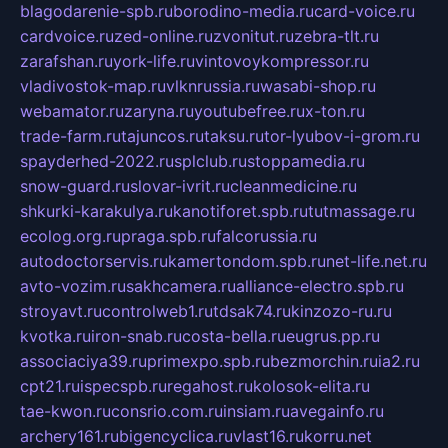
blagodarenie-spb.ru
borodino-media.ru
card-voice.ru
cardvoice.ru
zed-online.ru
zvonitut.ru
zebra-tlt.ru
zarafshan.ru
york-life.ru
vintovoykompressor.ru
vladivostok-map.ru
vlknrussia.ru
wasabi-shop.ru
webamator.ru
zaryna.ru
youtubefree.ru
x-ton.ru
trade-farm.ru
tajuncos.ru
taksu.ru
tor-lyubov-i-grom.ru
spayderhed-2022.ru
splclub.ru
stoppamedia.ru
snow-guard.ru
slovar-ivrit.ru
cleanmedicine.ru
shkurki-karakulya.ru
kanotiforet.spb.ru
tutmassage.ru
ecolog.org.ru
praga.spb.ru
falcorussia.ru
autodoctorservis.ru
kamertondom.spb.ru
net-life.net.ru
avto-vozim.ru
sakhcamera.ru
alliance-electro.spb.ru
stroyavt.ru
controlweb1.ru
tdsak74.ru
kinzozo-ru.ru
kvotka.ru
iron-snab.ru
costa-bella.ru
eugrus.pp.ru
associaciya39.ru
primexpo.spb.ru
bezmorchin.ru
ia2.ru
cpt21.ru
ispecspb.ru
regahost.ru
kolosok-elita.ru
tae-kwon.ru
consrio.com.ru
insiam.ru
avegainfo.ru
archery161.ru
bigencyclica.ru
vlast16.ru
korru.net