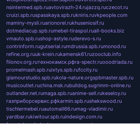
nsintermed.spb.ru
avtovirazh-24.ru
jazzq.ru
czecot.ru
cruizi.spb.ru
spasskaya.spb.ru
kniris.ru
vkpeople.com
maminy-mysli.ru
arionorel.ru
khuseniosif.ru
dotmediacup.spb.ru
mebel-tiraspol.ru
all-books.biz
vmauto.spb.ru
shop-astyle.ru
derevo-s.ru
contrinform.ru
gutserial.ru
mdrussia.spb.ru
monod.ru
refine.org.ru
uk-krein.ru
kamensk61.ru
zooclub.info
filonov.org.ru
технокамск.рф
ra-spectr.ru
ooodriada.ru
promelmash.spb.ru
ixtys.spb.ru
fccity.ru
glamourstudio.spb.ru
kola-nature.org
spbmaster.spb.ru
musicoutlet.ru
china.msk.ru
bulldog.su
grimm-online.ru
outlander.net.ru
maga.spb.ru
anime-sell.ru
keseloy.ru
газприборсервис.рф
karmin.spb.ru
shekswood.ru
tischlermebel.ru
automall66.ru
mag-vladimir.ru
yardbar.ru
kiwitour.spb.ru
indesign.com.ru
freestylemebel.ru
bany-samara.ru
rsei.ru
naidisvoyput.ru
mgsn-invest.ru
ipkamerasannce.ru
alicante-house.ru
ibelka74.ru
cozyhouse.info