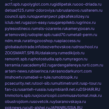
act1.spb.ru
polyglot.com.ru
gidlipetsk.ru
ooo-driada.ru
detsad125.ru
mir-zdoroviya.ru
bruslanovo.ru
siterem.ru
council.spb.ru
лодкипатриот.рф
kafekolizey.ru
iclub.net.ru
gazon-easy.ru
sugarepilekb.ru
grinox.ru
pylesostineco.ru
msts-ozarenie.ru
kameryjooan.ru
artemovskij.ru
dopler.spb.ru
aid70.ru
metall-perm.ru
ndm.msk.ru
ratingzooshop.ru
apiaccess.ru
globalautotrade.info
bezverhovskoe.ru
drsschool.ru
ZOOSMART.SPB.RU
dalakony.ru
medikijob.ru
remontt.spb.ru
photostudia.spb.ru
myragon.ru
terramia.ru
academy62.ru
gardengallereya.ru
rti.com.ru
artem-news.ru
biserinca.ru
krasnodarkurort.com
imshowtv.ru
mebel-v-tule.ru
mobtopik.ru
pcsecurity.net.ru
tool-sib.ru
multimetrunit.ru
sp-tour.ru
fan-cs.ru
santeh-russia.ru
symbian9.net.ru
DSHAIR.RU
tmmotors.spb.ru
xjocuricopii.com
musavtomat.msk.ru
obustrojdom.ru
sovetcik.ru
ybaranovskaya.ru
ppknews.ru
cult-alshei.ru
JAPANRUSSIA.RU