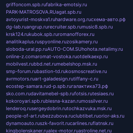
griffoncom.spb.ru
fabrika-emotsiy.ru
PARK-MATROSOVA.RU
agat.spb.ru
avtoyurist-moskva1.ru
hardware.org.ru
схема-авто.рф
dg-lab.ru
angrup.ru
recruiter.spb.ru
music8.spb.ru
krsk124.ru
kubok.spb.ru
romanofforex.ru
analitikaplus.ru
spyonline.ru
zosikamery.ru
sloboda-ural.pp.ru
AUTO-COM.SU
hohota.net
alimy.ru
online-z.com
aromat-vostoka.ru
otdelkaexp.ru
mobilvest.ru
bbd.net.ru
mebelshop.msk.ru
smp-forum.ru
bastion-td.ru
kosmoscreative.ru
avrmotors.ru
art-galadesign.ru
tiffany-c.ru
ecostep-samara.ru
d-p.spb.ru
галактика73.рф
sko.com.ru
davitamebel-spb.ru
fotsis.ru
tesiaes.ru
kokoroyari.spb.ru
blesna-kazan.ru
mossilver.ru
lenderoq.ru
sergeydobrin.ru
tochkazvuka.msk.ru
people-of-art.ru
bezzubova.ru
clubtibet.ru
orior-aks.ru
dynamoauto.ru
szk-favorit.ru
carlines.ru
flatnsk.ru
kingbolenskaner.ru
alex-motor.ru
astroline.net.ru