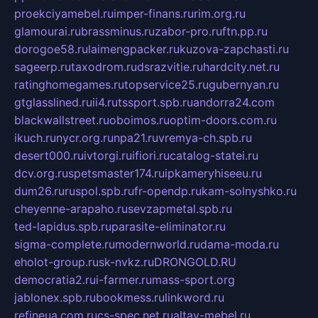
proekciyamebel.ru
imper-finans.ru
rim.org.ru
glamourai.ru
brassminus.ru
zabor-pro.ru
ftn.pp.ru
dorogoe58.ru
laimengpacker.ru
kuzova-zapchasti.ru
sageerp.ru
taxodrom.ru
dsrazvitie.ru
hardcity.net.ru
ratinghomegames.ru
topservice25.ru
gubernyan.ru
gtglasslined.ru
ii4.ru
tssport.spb.ru
andorra24.com
blackwallstreet.ru
oboimos.ru
optim-doors.com.ru
ikuch.ru
nycr.org.ru
npa21.ru
vremya-ch.spb.ru
desert000.ru
ivtorgi.ru
ifiori.ru
catalog-statei.ru
dcv.org.ru
spetsmaster174.ru
ipkameryhiseeu.ru
dum26.ru
ruspol.spb.ru
fr-opendp.ru
kam-solnyshko.ru
cheyenne-arapaho.ru
sevzapmetal.spb.ru
ted-lapidus.spb.ru
parasite-eliminator.ru
sigma-complete.ru
modernworld.ru
dama-moda.ru
eholot-group.ru
sk-nvkz.ru
DRONGOLD.RU
democratia2.ru
i-farmer.ru
mass-sport.org
jablonex.spb.ru
bookmess.ru
linkword.ru
refineua.com.ru
cs-spec.net.ru
altay-mebel.ru