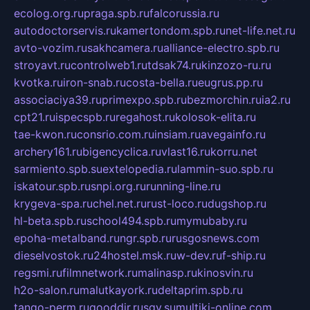
ecolog.org.ru
praga.spb.ru
falcorussia.ru
autodoctorservis.ru
kamertondom.spb.ru
net-life.net.ru
avto-vozim.ru
sakhcamera.ru
alliance-electro.spb.ru
stroyavt.ru
controlweb1.ru
tdsak74.ru
kinzozo-ru.ru
kvotka.ru
iron-snab.ru
costa-bella.ru
eugrus.pp.ru
associaciya39.ru
primexpo.spb.ru
bezmorchin.ru
ia2.ru
cpt21.ru
ispecspb.ru
regahost.ru
kolosok-elita.ru
tae-kwon.ru
consrio.com.ru
insiam.ru
avegainfo.ru
archery161.ru
bigencyclica.ru
vlast16.ru
korru.net
sarmiento.spb.su
extelopedia.ru
lammin-suo.spb.ru
iskatour.spb.ru
snpi.org.ru
running-line.ru
krygeva-spa.ru
chel.net.ru
rust-loco.ru
dugshop.ru
hl-beta.spb.ru
school494.spb.ru
mymubaby.ru
epoha-metalband.ru
ngr.spb.ru
rusgosnews.com
dieselvostok.ru
24hostel.msk.ru
w-dev.ru
f-ship.ru
regsmi.ru
filmnetwork.ru
malinasp.ru
kinosvin.ru
h2o-salon.ru
malutkayork.ru
deltaprim.spb.ru
tango-perm.ru
gooddir.ru
sgv.su
multiki-online.com