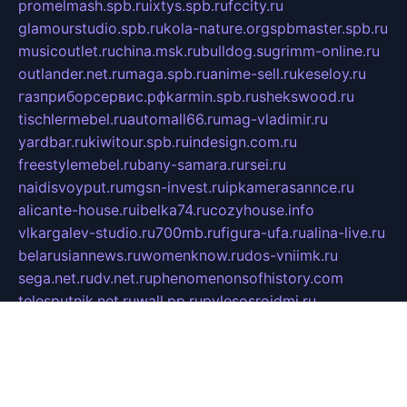
promelmash.spb.ru
ixtys.spb.ru
fccity.ru
glamourstudio.spb.ru
kola-nature.org
spbmaster.spb.ru
musicoutlet.ru
china.msk.ru
bulldog.su
grimm-online.ru
outlander.net.ru
maga.spb.ru
anime-sell.ru
keseloy.ru
газприборсервис.рф
karmin.spb.ru
shekswood.ru
tischlermebel.ru
automall66.ru
mag-vladimir.ru
yardbar.ru
kiwitour.spb.ru
indesign.com.ru
freestylemebel.ru
bany-samara.ru
rsei.ru
naidisvoyput.ru
mgsn-invest.ru
ipkamerasannce.ru
alicante-house.ru
ibelka74.ru
cozyhouse.info
vlkargalev-studio.ru
700mb.ru
figura-ufa.ru
alina-live.ru
belarusiannews.ru
womenknow.ru
dos-vniimk.ru
sega.net.ru
dv.net.ru
phenomenonsofhistory.com
telesputnik.net.ru
wall.pp.ru
pylesosroidmi.ru
gtc-clan.ru
cligs.ru
bibikazap.ru
popova.org.ru
netwhistler.spb.ru
bellvil.ru
bonzon.ru
iss-vladik.ru
defiparis.net.ru
las-gryzas.ru
amku.ru
electednews.spb.ru
feather.org.ru
spar72.ru
tankiigri.ru