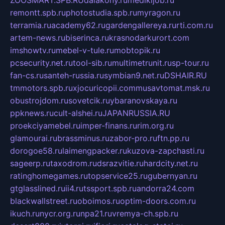
remontt.spb.ru
photostudia.spb.ru
myragon.ru
terramia.ru
academy62.ru
gardengallereya.ru
rti.com.ru
artem-news.ru
biserinca.ru
krasnodarkurort.com
imshowtv.ru
mebel-v-tule.ru
mobtopik.ru
pcsecurity.net.ru
tool-sib.ru
multimetrunit.ru
sp-tour.ru
fan-cs.ru
santeh-russia.ru
symbian9.net.ru
DSHAIR.RU
tmmotors.spb.ru
xjocuricopii.com
musavtomat.msk.ru
obustrojdom.ru
sovetcik.ru
ybaranovskaya.ru
ppknews.ru
cult-alshei.ru
JAPANRUSSIA.RU
proekciyamebel.ru
imper-finans.ru
rim.org.ru
glamourai.ru
brassminus.ru
zabor-pro.ru
ftn.pp.ru
dorogoe58.ru
laimengpacker.ru
kuzova-zapchasti.ru
sageerp.ru
taxodrom.ru
dsrazvitie.ru
hardcity.net.ru
ratinghomegames.ru
topservice25.ru
gubernyan.ru
gtglasslined.ru
ii4.ru
tssport.spb.ru
andorra24.com
blackwallstreet.ru
oboimos.ru
optim-doors.com.ru
ikuch.ru
nycr.org.ru
npa21.ru
vremya-ch.spb.ru