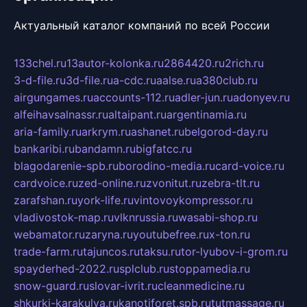
Актуальный каталог компаний по всей России
133chel.ru
13autor-kolonka.ru
2864420.ru
2rich.ru
3-d-file.ru
3d-file.ru
a-cdc.ru
aalse.ru
a380club.ru
airgungames.ru
accounts-112.ru
adler-jun.ru
adonyev.ru
alfeihavsalnassr.ru
altaipant.ru
argentinamia.ru
aria-family.ru
arkrym.ru
ashanet.ru
belgorod-day.ru
bankaribi.ru
bandamn.ru
bigfatcc.ru
blagodarenie-spb.ru
borodino-media.ru
card-voice.ru
cardvoice.ru
zed-online.ru
zvonitut.ru
zebra-tlt.ru
zarafshan.ru
york-life.ru
vintovoykompressor.ru
vladivostok-map.ru
vlknrussia.ru
wasabi-shop.ru
webamator.ru
zaryna.ru
youtubefree.ru
x-ton.ru
trade-farm.ru
tajuncos.ru
taksu.ru
tor-lyubov-i-grom.ru
spayderhed-2022.ru
splclub.ru
stoppamedia.ru
snow-guard.ru
slovar-ivrit.ru
cleanmedicine.ru
shkurki-karakulya.ru
kanotiforet.spb.ru
tutmassage.ru