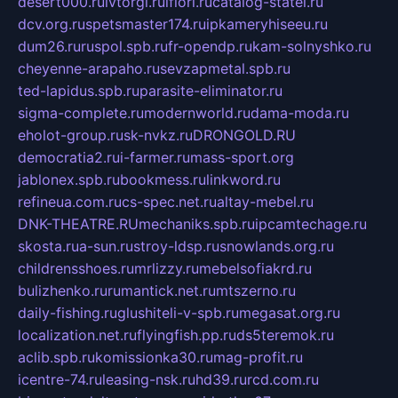
desert000.ru
ivtorgi.ru
ifiori.ru
catalog-statei.ru
dcv.org.ru
spetsmaster174.ru
ipkameryhiseeu.ru
dum26.ru
ruspol.spb.ru
fr-opendp.ru
kam-solnyshko.ru
cheyenne-arapaho.ru
sevzapmetal.spb.ru
ted-lapidus.spb.ru
parasite-eliminator.ru
sigma-complete.ru
modernworld.ru
dama-moda.ru
eholot-group.ru
sk-nvkz.ru
DRONGOLD.RU
democratia2.ru
i-farmer.ru
mass-sport.org
jablonex.spb.ru
bookmess.ru
linkword.ru
refineua.com.ru
cs-spec.net.ru
altay-mebel.ru
DNK-THEATRE.RU
mechaniks.spb.ru
ipcamtechage.ru
skosta.ru
a-sun.ru
stroy-ldsp.ru
snowlands.org.ru
childrensshoes.ru
mrlizzy.ru
mebelsofiakrd.ru
bulizhenko.ru
rumantick.net.ru
mtszerno.ru
daily-fishing.ru
glushiteli-v-spb.ru
megasat.org.ru
localization.net.ru
flyingfish.pp.ru
ds5teremok.ru
aclib.spb.ru
komissionka30.ru
mag-profit.ru
icentre-74.ru
leasing-nsk.ru
hd39.ru
rcd.com.ru