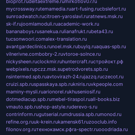
bioprot.ru
deltaextreme.ru
mirkotlov07.ru
mycrossway.ru
temamedia.ru
art-fusing.ru
cbslefort.ru
sunroadwatch.ru
citroen-yaroslavl.ru
ratnews.msk.ru
sk-if.ru
joomlamoduli.ru
academic-work.ru
bananaboys.ru
sanekua.ru
lianafrukt.ru
beta43.ru
tucsonwoori.com
alex-translation.ru
avantgardeclinics.ru
noel.msk.ru
buylq.ru
aquas-spb.ru
vilnerivne.com
bobry-2.ru
vtoroe-solnce.ru
nickysheen.ru
clockmir.ru
huntercraft.ru
стройокт.рф
webpixels.ru
pczz.msk.su
petrodvorets.spb.ru
nsintermed.spb.ru
avtovirazh-24.ru
jazzq.ru
czecot.ru
cruizi.spb.ru
spasskaya.spb.ru
kniris.ru
vkpeople.com
maminy-mysli.ru
arionorel.ru
khuseniosif.ru
dotmediacup.spb.ru
mebel-tiraspol.ru
all-books.biz
vmauto.spb.ru
shop-astyle.ru
derevo-s.ru
contrinform.ru
gutserial.ru
mdrussia.spb.ru
monod.ru
refine.org.ru
uk-krein.ru
kamensk61.ru
zooclub.info
filonov.org.ru
технокамск.рф
ra-spectr.ru
ooodriada.ru