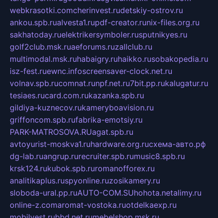
webkrasotki.com
cherinvest.ru
detskiy-ostrov.ru
ankou.spb.ru
alvesta1.ru
pdf-creator.ru
nix-files.org.ru
sakhatoday.ru
elektrikersymboler.ru
sputnikyes.ru
golf2club.msk.ru
aeforums.ru
zallclub.ru
multimodal.msk.ru
habaigry.ru
haikko.ru
sobakopedia.ru
isz-fest.ru
ewnc.info
screensaver-clock.net.ru
volnav.spb.ru
comnat.ru
npf.net.ru
7bit.pp.ru
kalugatur.ru
tesiaes.ru
card.com.ru
kazanka.spb.ru
gildiya-kuznecov.ru
kameryboavision.ru
griffoncom.spb.ru
fabrika-emotsiy.ru
PARK-MATROSOVA.RU
agat.spb.ru
avtoyurist-moskva1.ru
hardware.org.ru
схема-авто.рф
dg-lab.ru
angrup.ru
recruiter.spb.ru
music8.spb.ru
krsk124.ru
kubok.spb.ru
romanofforex.ru
analitikaplus.ru
spyonline.ru
zosikamery.ru
sloboda-ural.pp.ru
AUTO-COM.SU
hohota.net
alimy.ru
online-z.com
aromat-vostoka.ru
otdelkaexp.ru
mobilvest.ru
bbd.net.ru
mebelshop.msk.ru