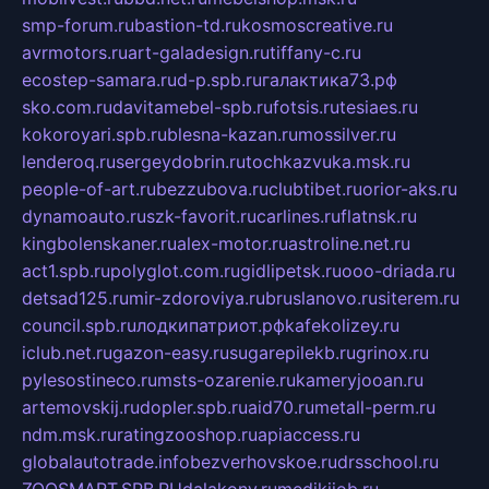
smp-forum.ru
bastion-td.ru
kosmoscreative.ru
avrmotors.ru
art-galadesign.ru
tiffany-c.ru
ecostep-samara.ru
d-p.spb.ru
галактика73.рф
sko.com.ru
davitamebel-spb.ru
fotsis.ru
tesiaes.ru
kokoroyari.spb.ru
blesna-kazan.ru
mossilver.ru
lenderoq.ru
sergeydobrin.ru
tochkazvuka.msk.ru
people-of-art.ru
bezzubova.ru
clubtibet.ru
orior-aks.ru
dynamoauto.ru
szk-favorit.ru
carlines.ru
flatnsk.ru
kingbolenskaner.ru
alex-motor.ru
astroline.net.ru
act1.spb.ru
polyglot.com.ru
gidlipetsk.ru
ooo-driada.ru
detsad125.ru
mir-zdoroviya.ru
bruslanovo.ru
siterem.ru
council.spb.ru
лодкипатриот.рф
kafekolizey.ru
iclub.net.ru
gazon-easy.ru
sugarepilekb.ru
grinox.ru
pylesostineco.ru
msts-ozarenie.ru
kameryjooan.ru
artemovskij.ru
dopler.spb.ru
aid70.ru
metall-perm.ru
ndm.msk.ru
ratingzooshop.ru
apiaccess.ru
globalautotrade.info
bezverhovskoe.ru
drsschool.ru
ZOOSMART.SPB.RU
dalakony.ru
medikijob.ru