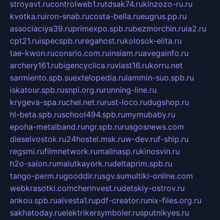
stroyavt.ru
controlweb1.ru
tdsak74.ru
kinzozo-ru.ru
kvotka.ru
iron-snab.ru
costa-bella.ru
eugrus.pp.ru
associaciya39.ru
primexpo.spb.ru
bezmorchin.ru
ia2.ru
cpt21.ru
ispecspb.ru
regahost.ru
kolosok-elita.ru
tae-kwon.ru
consrio.com.ru
insiam.ru
avegainfo.ru
archery161.ru
bigencyclica.ru
vlast16.ru
korru.net
sarmiento.spb.su
extelopedia.ru
lammin-suo.spb.ru
iskatour.spb.ru
snpi.org.ru
running-line.ru
krygeva-spa.ru
chel.net.ru
rust-loco.ru
dugshop.ru
hl-beta.spb.ru
school494.spb.ru
mymubaby.ru
epoha-metalband.ru
ngr.spb.ru
rusgosnews.com
dieselvostok.ru
24hostel.msk.ru
w-dev.ru
f-ship.ru
regsmi.ru
filmnetwork.ru
malinasp.ru
kinosvin.ru
h2o-salon.ru
malutkayork.ru
deltaprim.spb.ru
tango-perm.ru
gooddir.ru
sgv.su
multiki-online.com
webkrasotki.com
cherinvest.ru
detskiy-ostrov.ru
ankou.spb.ru
alvesta1.ru
pdf-creator.ru
nix-files.org.ru
sakhatoday.ru
elektrikersymboler.ru
sputnikyes.ru