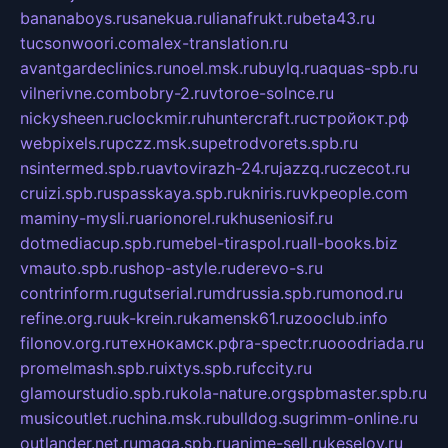
bananaboys.ru
sanekua.ru
lianafrukt.ru
beta43.ru
tucsonwoori.com
alex-translation.ru
avantgardeclinics.ru
noel.msk.ru
buylq.ru
aquas-spb.ru
vilnerivne.com
bobry-2.ru
vtoroe-solnce.ru
nickysheen.ru
clockmir.ru
huntercraft.ru
стройокт.рф
webpixels.ru
pczz.msk.su
petrodvorets.spb.ru
nsintermed.spb.ru
avtovirazh-24.ru
jazzq.ru
czecot.ru
cruizi.spb.ru
spasskaya.spb.ru
kniris.ru
vkpeople.com
maminy-mysli.ru
arionorel.ru
khuseniosif.ru
dotmediacup.spb.ru
mebel-tiraspol.ru
all-books.biz
vmauto.spb.ru
shop-astyle.ru
derevo-s.ru
contrinform.ru
gutserial.ru
mdrussia.spb.ru
monod.ru
refine.org.ru
uk-krein.ru
kamensk61.ru
zooclub.info
filonov.org.ru
технокамск.рф
ra-spectr.ru
ooodriada.ru
promelmash.spb.ru
ixtys.spb.ru
fccity.ru
glamourstudio.spb.ru
kola-nature.org
spbmaster.spb.ru
musicoutlet.ru
china.msk.ru
bulldog.su
grimm-online.ru
outlander.net.ru
maga.spb.ru
anime-sell.ru
keseloy.ru