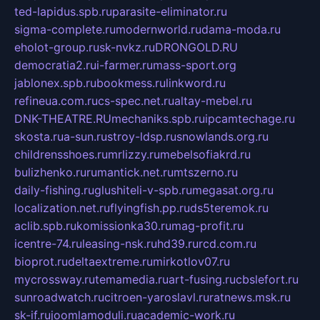
ted-lapidus.spb.ru
parasite-eliminator.ru
sigma-complete.ru
modernworld.ru
dama-moda.ru
eholot-group.ru
sk-nvkz.ru
DRONGOLD.RU
democratia2.ru
i-farmer.ru
mass-sport.org
jablonex.spb.ru
bookmess.ru
linkword.ru
refineua.com.ru
cs-spec.net.ru
altay-mebel.ru
DNK-THEATRE.RU
mechaniks.spb.ru
ipcamtechage.ru
skosta.ru
a-sun.ru
stroy-ldsp.ru
snowlands.org.ru
childrensshoes.ru
mrlizzy.ru
mebelsofiakrd.ru
bulizhenko.ru
rumantick.net.ru
mtszerno.ru
daily-fishing.ru
glushiteli-v-spb.ru
megasat.org.ru
localization.net.ru
flyingfish.pp.ru
ds5teremok.ru
aclib.spb.ru
komissionka30.ru
mag-profit.ru
icentre-74.ru
leasing-nsk.ru
hd39.ru
rcd.com.ru
bioprot.ru
deltaextreme.ru
mirkotlov07.ru
mycrossway.ru
temamedia.ru
art-fusing.ru
cbslefort.ru
sunroadwatch.ru
citroen-yaroslavl.ru
ratnews.msk.ru
sk-if.ru
joomlamoduli.ru
academic-work.ru