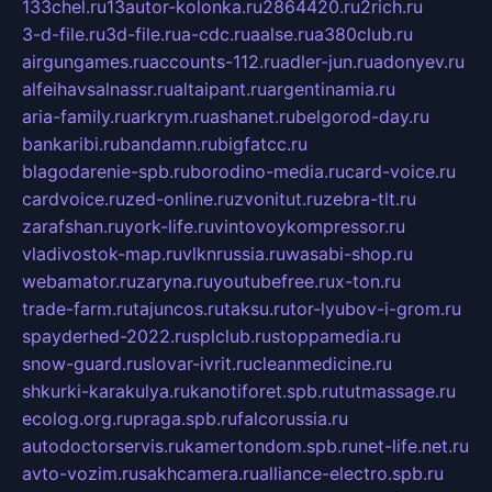
133chel.ru
13autor-kolonka.ru
2864420.ru
2rich.ru
3-d-file.ru
3d-file.ru
a-cdc.ru
aalse.ru
a380club.ru
airgungames.ru
accounts-112.ru
adler-jun.ru
adonyev.ru
alfeihavsalnassr.ru
altaipant.ru
argentinamia.ru
aria-family.ru
arkrym.ru
ashanet.ru
belgorod-day.ru
bankaribi.ru
bandamn.ru
bigfatcc.ru
blagodarenie-spb.ru
borodino-media.ru
card-voice.ru
cardvoice.ru
zed-online.ru
zvonitut.ru
zebra-tlt.ru
zarafshan.ru
york-life.ru
vintovoykompressor.ru
vladivostok-map.ru
vlknrussia.ru
wasabi-shop.ru
webamator.ru
zaryna.ru
youtubefree.ru
x-ton.ru
trade-farm.ru
tajuncos.ru
taksu.ru
tor-lyubov-i-grom.ru
spayderhed-2022.ru
splclub.ru
stoppamedia.ru
snow-guard.ru
slovar-ivrit.ru
cleanmedicine.ru
shkurki-karakulya.ru
kanotiforet.spb.ru
tutmassage.ru
ecolog.org.ru
praga.spb.ru
falcorussia.ru
autodoctorservis.ru
kamertondom.spb.ru
net-life.net.ru
avto-vozim.ru
sakhcamera.ru
alliance-electro.spb.ru