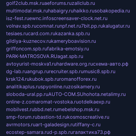
golf2club.msk.ru
aeforums.ru
zallclub.ru
multimodal.msk.ru
habaigry.ru
haikko.ru
sobakopedia.ru
isz-fest.ru
ewnc.info
screensaver-clock.net.ru
volnav.spb.ru
comnat.ru
npf.net.ru
7bit.pp.ru
kalugatur.ru
tesiaes.ru
card.com.ru
kazanka.spb.ru
gildiya-kuznecov.ru
kameryboavision.ru
griffoncom.spb.ru
fabrika-emotsiy.ru
PARK-MATROSOVA.RU
agat.spb.ru
avtoyurist-moskva1.ru
hardware.org.ru
схема-авто.рф
dg-lab.ru
angrup.ru
recruiter.spb.ru
music8.spb.ru
krsk124.ru
kubok.spb.ru
romanofforex.ru
analitikaplus.ru
spyonline.ru
zosikamery.ru
sloboda-ural.pp.ru
AUTO-COM.SU
hohota.net
alimy.ru
online-z.com
aromat-vostoka.ru
otdelkaexp.ru
mobilvest.ru
bbd.net.ru
mebelshop.msk.ru
smp-forum.ru
bastion-td.ru
kosmoscreative.ru
avrmotors.ru
art-galadesign.ru
tiffany-c.ru
ecostep-samara.ru
d-p.spb.ru
галактика73.рф