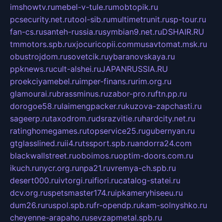
imshowtv.ru
mebel-v-tule.ru
mobtopik.ru
pcsecurity.net.ru
tool-sib.ru
multimetrunit.ru
sp-tour.ru
fan-cs.ru
santeh-russia.ru
symbian9.net.ru
DSHAIR.RU
tmmotors.spb.ru
xjocuricopii.com
musavtomat.msk.ru
obustrojdom.ru
sovetcik.ru
ybaranovskaya.ru
ppknews.ru
cult-alshei.ru
JAPANRUSSIA.RU
proekciyamebel.ru
imper-finans.ru
rim.org.ru
glamourai.ru
brassminus.ru
zabor-pro.ru
ftn.pp.ru
dorogoe58.ru
laimengpacker.ru
kuzova-zapchasti.ru
sageerp.ru
taxodrom.ru
dsrazvitie.ru
hardcity.net.ru
ratinghomegames.ru
topservice25.ru
gubernyan.ru
gtglasslined.ru
ii4.ru
tssport.spb.ru
andorra24.com
blackwallstreet.ru
oboimos.ru
optim-doors.com.ru
ikuch.ru
nycr.org.ru
npa21.ru
vremya-ch.spb.ru
desert000.ru
ivtorgi.ru
ifiori.ru
catalog-statei.ru
dcv.org.ru
spetsmaster174.ru
ipkameryhiseeu.ru
dum26.ru
ruspol.spb.ru
fr-opendp.ru
kam-solnyshko.ru
cheyenne-arapaho.ru
sevzapmetal.spb.ru