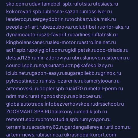
sko.com.ru
davitamebel-spb.ru
fotsis.ru
tesiaes.ru
kokoroyari.spb.ru
blesna-kazan.ru
mossilver.ru
lenderoq.ru
sergeydobrin.ru
tochkazvuka.msk.ru
people-of-art.ru
bezzubova.ru
clubtibet.ru
orior-aks.ru
dynamoauto.ru
szk-favorit.ru
carlines.ru
flatnsk.ru
kingbolenskaner.ru
alex-motor.ru
astroline.net.ru
act1.spb.ru
polyglot.com.ru
gidlipetsk.ru
ooo-driada.ru
detsad125.ru
mir-zdoroviya.ru
bruslanovo.ru
siterem.ru
council.spb.ru
лодкипатриот.рф
kafekolizey.ru
iclub.net.ru
gazon-easy.ru
sugarepilekb.ru
grinox.ru
pylesostineco.ru
msts-ozarenie.ru
kameryjooan.ru
artemovskij.ru
dopler.spb.ru
aid70.ru
metall-perm.ru
ndm.msk.ru
ratingzooshop.ru
apiaccess.ru
globalautotrade.info
bezverhovskoe.ru
drsschool.ru
ZOOSMART.SPB.RU
dalakony.ru
medikijob.ru
remontt.spb.ru
photostudia.spb.ru
myragon.ru
terramia.ru
academy62.ru
gardengallereya.ru
rti.com.ru
artem-news.ru
biserinca.ru
krasnodarkurort.com