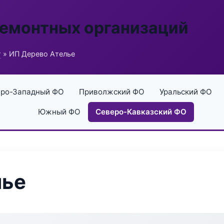
ремонтных организаций
г
» ИП Дерево Ателье
ро-Западный ФО
Приволжский ФО
Уральский ФО
Южный ФО
Северо-Кавказский ФО
лье