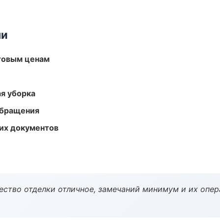
ми
птовым ценам
ая уборка
обращения
их документов
чество отделки отличное, замечаний минимум и их опер