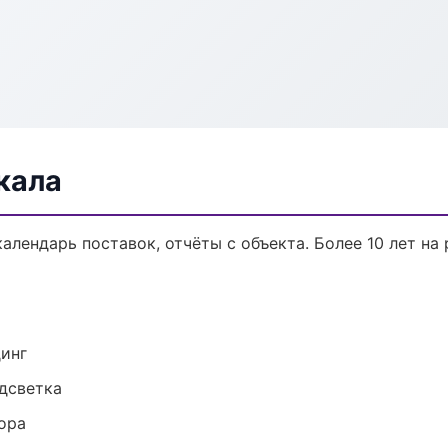
кала
календарь поставок, отчёты с объекта. Более 10 лет на 
динг
одсветка
ора