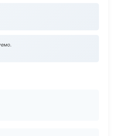
уемо.