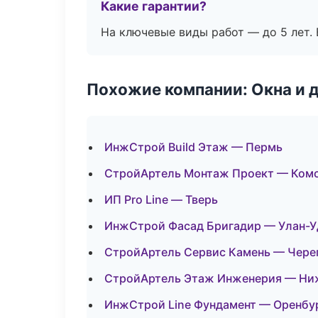
Какие гарантии?
На ключевые виды работ — до 5 лет. 
Похожие компании: Окна и 
ИнжСтрой Build Этаж — Пермь
СтройАртель Монтаж Проект — Ком
ИП Pro Line — Тверь
ИнжСтрой Фасад Бригадир — Улан-У
СтройАртель Сервис Камень — Чере
СтройАртель Этаж Инженерия — Ни
ИнжСтрой Line Фундамент — Оренбу