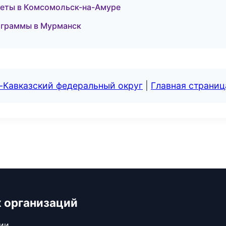
екеты в Комсомольск-на-Амуре
рограммы в Мурманск
-Кавказский федеральный округ
|
Главная страниц
 организаций
сии