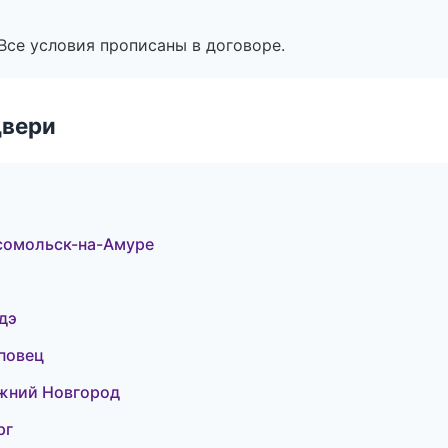
Все условия прописаны в договоре.
двери
сомольск-на-Амуре
дэ
повец
жний Новгород
рг