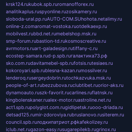
krsk124.ru
kubok.spb.ru
romanofforex.ru
analitikaplus.ru
spyonline.ru
zosikamery.ru
sloboda-ural.pp.ru
AUTO-COM.SU
hohota.net
alimy.ru
online-z.com
aromat-vostoka.ru
otdelkaexp.ru
mobilvest.ru
bbd.net.ru
mebelshop.msk.ru
smp-forum.ru
bastion-td.ru
kosmoscreative.ru
avrmotors.ru
art-galadesign.ru
tiffany-c.ru
ecostep-samara.ru
d-p.spb.ru
галактика73.рф
sko.com.ru
davitamebel-spb.ru
fotsis.ru
tesiaes.ru
kokoroyari.spb.ru
blesna-kazan.ru
mossilver.ru
lenderoq.ru
sergeydobrin.ru
tochkazvuka.msk.ru
people-of-art.ru
bezzubova.ru
clubtibet.ru
orior-aks.ru
dynamoauto.ru
szk-favorit.ru
carlines.ru
flatnsk.ru
kingbolenskaner.ru
alex-motor.ru
astroline.net.ru
act1.spb.ru
polyglot.com.ru
gidlipetsk.ru
ooo-driada.ru
detsad125.ru
mir-zdoroviya.ru
bruslanovo.ru
siterem.ru
council.spb.ru
лодкипатриот.рф
kafekolizey.ru
iclub.net.ru
gazon-easy.ru
sugarepilekb.ru
grinox.ru