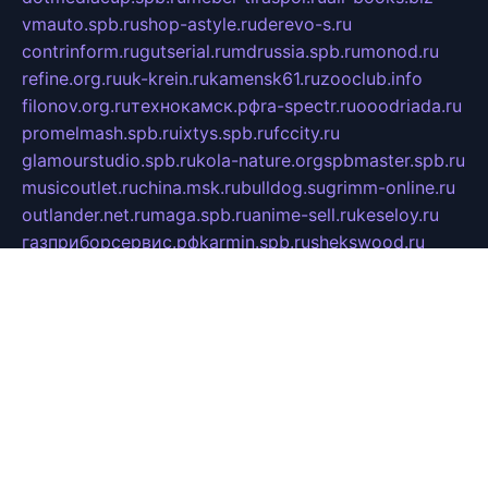
vmauto.spb.ru
shop-astyle.ru
derevo-s.ru
contrinform.ru
gutserial.ru
mdrussia.spb.ru
monod.ru
refine.org.ru
uk-krein.ru
kamensk61.ru
zooclub.info
filonov.org.ru
технокамск.рф
ra-spectr.ru
ooodriada.ru
promelmash.spb.ru
ixtys.spb.ru
fccity.ru
glamourstudio.spb.ru
kola-nature.org
spbmaster.spb.ru
musicoutlet.ru
china.msk.ru
bulldog.su
grimm-online.ru
outlander.net.ru
maga.spb.ru
anime-sell.ru
keseloy.ru
газприборсервис.рф
karmin.spb.ru
shekswood.ru
tischlermebel.ru
automall66.ru
mag-vladimir.ru
yardbar.ru
kiwitour.spb.ru
indesign.com.ru
freestylemebel.ru
bany-samara.ru
rsei.ru
naidisvoyput.ru
mgsn-invest.ru
ipkamerasannce.ru
alicante-house.ru
ibelka74.ru
cozyhouse.info
vlkargalev-studio.ru
700mb.ru
figura-ufa.ru
alina-live.ru
belarusiannews.ru
womenknow.ru
dos-vniimk.ru
sega.net.ru
dv.net.ru
phenomenonsofhistory.com
telesputnik.net.ru
wall.pp.ru
pylesosroidmi.ru