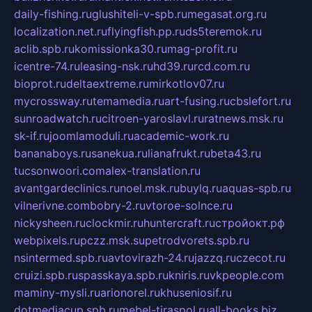
daily-fishing.ru
glushiteli-v-spb.ru
megasat.org.ru
localization.net.ru
flyingfish.pp.ru
ds5teremok.ru
aclib.spb.ru
komissionka30.ru
mag-profit.ru
icentre-74.ru
leasing-nsk.ru
hd39.ru
rcd.com.ru
bioprot.ru
deltaextreme.ru
mirkotlov07.ru
mycrossway.ru
temamedia.ru
art-fusing.ru
cbslefort.ru
sunroadwatch.ru
citroen-yaroslavl.ru
ratnews.msk.ru
sk-if.ru
joomlamoduli.ru
academic-work.ru
bananaboys.ru
sanekua.ru
lianafrukt.ru
beta43.ru
tucsonwoori.com
alex-translation.ru
avantgardeclinics.ru
noel.msk.ru
buylq.ru
aquas-spb.ru
vilnerivne.com
bobry-2.ru
vtoroe-solnce.ru
nickysheen.ru
clockmir.ru
huntercraft.ru
стройокт.рф
webpixels.ru
pczz.msk.su
petrodvorets.spb.ru
nsintermed.spb.ru
avtovirazh-24.ru
jazzq.ru
czecot.ru
cruizi.spb.ru
spasskaya.spb.ru
kniris.ru
vkpeople.com
maminy-mysli.ru
arionorel.ru
khuseniosif.ru
dotmediacup.spb.ru
mebel-tiraspol.ru
all-books.biz