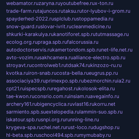
webamator.ru
zaryna.ru
youtubefree.ru
x-ton.ru
trade-farm.ru
tajuncos.ru
taksu.ru
tor-lyubov-i-grom.ru
spayderhed-2022.ru
splclub.ru
stoppamedia.ru
snow-guard.ru
slovar-ivrit.ru
cleanmedicine.ru
shkurki-karakulya.ru
kanotiforet.spb.ru
tutmassage.ru
ecolog.org.ru
praga.spb.ru
falcorussia.ru
autodoctorservis.ru
kamertondom.spb.ru
net-life.net.ru
avto-vozim.ru
sakhcamera.ru
alliance-electro.spb.ru
stroyavt.ru
controlweb1.ru
tdsak74.ru
kinzozo-ru.ru
kvotka.ru
iron-snab.ru
costa-bella.ru
eugrus.pp.ru
associaciya39.ru
primexpo.spb.ru
bezmorchin.ru
ia2.ru
cpt21.ru
ispecspb.ru
regahost.ru
kolosok-elita.ru
tae-kwon.ru
consrio.com.ru
insiam.ru
avegainfo.ru
archery161.ru
bigencyclica.ru
vlast16.ru
korru.net
sarmiento.spb.su
extelopedia.ru
lammin-suo.spb.ru
iskatour.spb.ru
snpi.org.ru
running-line.ru
krygeva-spa.ru
chel.net.ru
rust-loco.ru
dugshop.ru
hl-beta.spb.ru
school494.spb.ru
mymubaby.ru