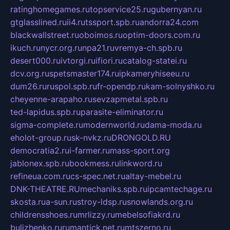
ratinghomegames.ru
topservice25.ru
gubernyan.ru
gtglasslined.ru
ii4.ru
tssport.spb.ru
andorra24.com
blackwallstreet.ru
oboimos.ru
optim-doors.com.ru
ikuch.ru
nycr.org.ru
npa21.ru
vremya-ch.spb.ru
desert000.ru
ivtorgi.ru
ifiori.ru
catalog-statei.ru
dcv.org.ru
spetsmaster174.ru
ipkameryhiseeu.ru
dum26.ru
ruspol.spb.ru
fr-opendp.ru
kam-solnyshko.ru
cheyenne-arapaho.ru
sevzapmetal.spb.ru
ted-lapidus.spb.ru
parasite-eliminator.ru
sigma-complete.ru
modernworld.ru
dama-moda.ru
eholot-group.ru
sk-nvkz.ru
DRONGOLD.RU
democratia2.ru
i-farmer.ru
mass-sport.org
jablonex.spb.ru
bookmess.ru
linkword.ru
refineua.com.ru
cs-spec.net.ru
altay-mebel.ru
DNK-THEATRE.RU
mechaniks.spb.ru
ipcamtechage.ru
skosta.ru
a-sun.ru
stroy-ldsp.ru
snowlands.org.ru
childrensshoes.ru
mrlizzy.ru
mebelsofiakrd.ru
bulizhenko.ru
rumantick.net.ru
mtszerno.ru