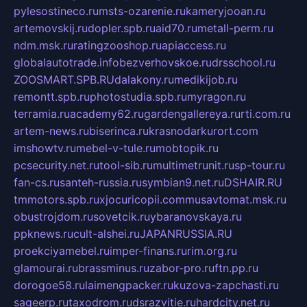
pylesostineco.ru
msts-ozarenie.ru
kameryjooan.ru
artemovskij.ru
dopler.spb.ru
aid70.ru
metall-perm.ru
ndm.msk.ru
ratingzooshop.ru
apiaccess.ru
globalautotrade.info
bezverhovskoe.ru
drsschool.ru
ZOOSMART.SPB.RU
dalakony.ru
medikijob.ru
remontt.spb.ru
photostudia.spb.ru
myragon.ru
terramia.ru
academy62.ru
gardengallereya.ru
rti.com.ru
artem-news.ru
biserinca.ru
krasnodarkurort.com
imshowtv.ru
mebel-v-tule.ru
mobtopik.ru
pcsecurity.net.ru
tool-sib.ru
multimetrunit.ru
sp-tour.ru
fan-cs.ru
santeh-russia.ru
symbian9.net.ru
DSHAIR.RU
tmmotors.spb.ru
xjocuricopii.com
musavtomat.msk.ru
obustrojdom.ru
sovetcik.ru
ybaranovskaya.ru
ppknews.ru
cult-alshei.ru
JAPANRUSSIA.RU
proekciyamebel.ru
imper-finans.ru
rim.org.ru
glamourai.ru
brassminus.ru
zabor-pro.ru
ftn.pp.ru
dorogoe58.ru
laimengpacker.ru
kuzova-zapchasti.ru
sageerp.ru
taxodrom.ru
dsrazvitie.ru
hardcity.net.ru