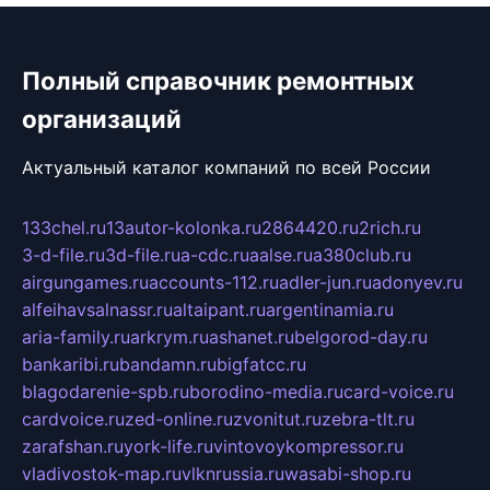
Полный справочник ремонтных
организаций
Актуальный каталог компаний по всей России
133chel.ru
13autor-kolonka.ru
2864420.ru
2rich.ru
3-d-file.ru
3d-file.ru
a-cdc.ru
aalse.ru
a380club.ru
airgungames.ru
accounts-112.ru
adler-jun.ru
adonyev.ru
alfeihavsalnassr.ru
altaipant.ru
argentinamia.ru
aria-family.ru
arkrym.ru
ashanet.ru
belgorod-day.ru
bankaribi.ru
bandamn.ru
bigfatcc.ru
blagodarenie-spb.ru
borodino-media.ru
card-voice.ru
cardvoice.ru
zed-online.ru
zvonitut.ru
zebra-tlt.ru
zarafshan.ru
york-life.ru
vintovoykompressor.ru
vladivostok-map.ru
vlknrussia.ru
wasabi-shop.ru