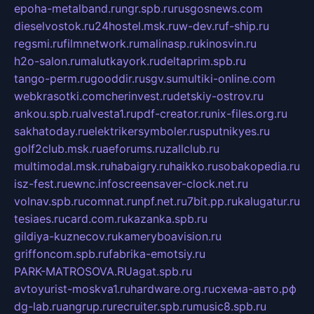
epoha-metalband.ru
ngr.spb.ru
rusgosnews.com
dieselvostok.ru
24hostel.msk.ru
w-dev.ru
f-ship.ru
regsmi.ru
filmnetwork.ru
malinasp.ru
kinosvin.ru
h2o-salon.ru
malutkayork.ru
deltaprim.spb.ru
tango-perm.ru
gooddir.ru
sgv.su
multiki-online.com
webkrasotki.com
cherinvest.ru
detskiy-ostrov.ru
ankou.spb.ru
alvesta1.ru
pdf-creator.ru
nix-files.org.ru
sakhatoday.ru
elektrikersymboler.ru
sputnikyes.ru
golf2club.msk.ru
aeforums.ru
zallclub.ru
multimodal.msk.ru
habaigry.ru
haikko.ru
sobakopedia.ru
isz-fest.ru
ewnc.info
screensaver-clock.net.ru
volnav.spb.ru
comnat.ru
npf.net.ru
7bit.pp.ru
kalugatur.ru
tesiaes.ru
card.com.ru
kazanka.spb.ru
gildiya-kuznecov.ru
kameryboavision.ru
griffoncom.spb.ru
fabrika-emotsiy.ru
PARK-MATROSOVA.RU
agat.spb.ru
avtoyurist-moskva1.ru
hardware.org.ru
схема-авто.рф
dg-lab.ru
angrup.ru
recruiter.spb.ru
music8.spb.ru