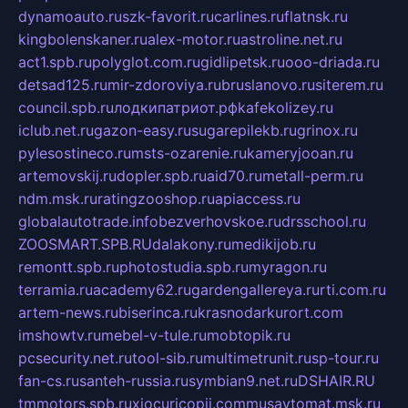
dynamoauto.ru
szk-favorit.ru
carlines.ru
flatnsk.ru
kingbolenskaner.ru
alex-motor.ru
astroline.net.ru
act1.spb.ru
polyglot.com.ru
gidlipetsk.ru
ooo-driada.ru
detsad125.ru
mir-zdoroviya.ru
bruslanovo.ru
siterem.ru
council.spb.ru
лодкипатриот.рф
kafekolizey.ru
iclub.net.ru
gazon-easy.ru
sugarepilekb.ru
grinox.ru
pylesostineco.ru
msts-ozarenie.ru
kameryjooan.ru
artemovskij.ru
dopler.spb.ru
aid70.ru
metall-perm.ru
ndm.msk.ru
ratingzooshop.ru
apiaccess.ru
globalautotrade.info
bezverhovskoe.ru
drsschool.ru
ZOOSMART.SPB.RU
dalakony.ru
medikijob.ru
remontt.spb.ru
photostudia.spb.ru
myragon.ru
terramia.ru
academy62.ru
gardengallereya.ru
rti.com.ru
artem-news.ru
biserinca.ru
krasnodarkurort.com
imshowtv.ru
mebel-v-tule.ru
mobtopik.ru
pcsecurity.net.ru
tool-sib.ru
multimetrunit.ru
sp-tour.ru
fan-cs.ru
santeh-russia.ru
symbian9.net.ru
DSHAIR.RU
tmmotors.spb.ru
xjocuricopii.com
musavtomat.msk.ru