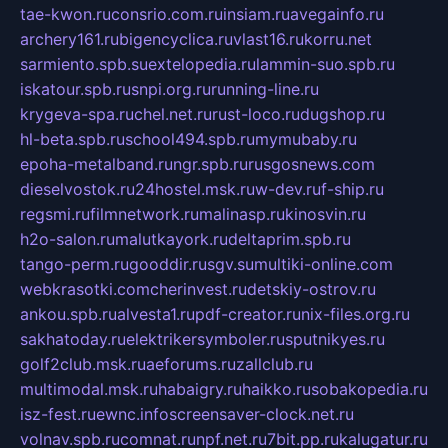
tae-kwon.ru
consrio.com.ru
insiam.ru
avegainfo.ru
archery161.ru
bigencyclica.ru
vlast16.ru
korru.net
sarmiento.spb.su
extelopedia.ru
lammin-suo.spb.ru
iskatour.spb.ru
snpi.org.ru
running-line.ru
krygeva-spa.ru
chel.net.ru
rust-loco.ru
dugshop.ru
hl-beta.spb.ru
school494.spb.ru
mymubaby.ru
epoha-metalband.ru
ngr.spb.ru
rusgosnews.com
dieselvostok.ru
24hostel.msk.ru
w-dev.ru
f-ship.ru
regsmi.ru
filmnetwork.ru
malinasp.ru
kinosvin.ru
h2o-salon.ru
malutkayork.ru
deltaprim.spb.ru
tango-perm.ru
gooddir.ru
sgv.su
multiki-online.com
webkrasotki.com
cherinvest.ru
detskiy-ostrov.ru
ankou.spb.ru
alvesta1.ru
pdf-creator.ru
nix-files.org.ru
sakhatoday.ru
elektrikersymboler.ru
sputnikyes.ru
golf2club.msk.ru
aeforums.ru
zallclub.ru
multimodal.msk.ru
habaigry.ru
haikko.ru
sobakopedia.ru
isz-fest.ru
ewnc.info
screensaver-clock.net.ru
volnav.spb.ru
comnat.ru
npf.net.ru
7bit.pp.ru
kalugatur.ru