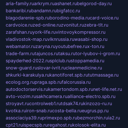
aria-family.ru
arkrym.ru
ashanet.ru
belgorod-day.ru
bankaribi.ru
bandamn.ru
bigfatcc.ru
blagodarenie-spb.ru
borodino-media.ru
card-voice.ru
cardvoice.ru
zed-online.ru
zvonitut.ru
zebra-tlt.ru
zarafshan.ru
york-life.ru
vintovoykompressor.ru
vladivostok-map.ru
vlknrussia.ru
wasabi-shop.ru
webamator.ru
zaryna.ru
youtubefree.ru
x-ton.ru
trade-farm.ru
tajuncos.ru
taksu.ru
tor-lyubov-i-grom.ru
spayderhed-2022.ru
splclub.ru
stoppamedia.ru
snow-guard.ru
slovar-ivrit.ru
cleanmedicine.ru
shkurki-karakulya.ru
kanotiforet.spb.ru
tutmassage.ru
ecolog.org.ru
praga.spb.ru
falcorussia.ru
autodoctorservis.ru
kamertondom.spb.ru
net-life.net.ru
avto-vozim.ru
sakhcamera.ru
alliance-electro.spb.ru
stroyavt.ru
controlweb1.ru
tdsak74.ru
kinzozo-ru.ru
kvotka.ru
iron-snab.ru
costa-bella.ru
eugrus.pp.ru
associaciya39.ru
primexpo.spb.ru
bezmorchin.ru
ia2.ru
cpt21.ru
ispecspb.ru
regahost.ru
kolosok-elita.ru