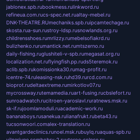
jablonex.spb.ru
bookmess.ru
linkword.ru
refineua.com.ru
cs-spec.net.ru
altay-mebel.ru
DNK-THEATRE.RU
mechaniks.spb.ru
ipcamtechage.ru
skosta.ru
a-sun.ru
stroy-ldsp.ru
snowlands.org.ru
childrensshoes.ru
mrlizzy.ru
mebelsofiakrd.ru
bulizhenko.ru
rumantick.net.ru
mtszerno.ru
daily-fishing.ru
glushiteli-v-spb.ru
megasat.org.ru
localization.net.ru
flyingfish.pp.ru
ds5teremok.ru
aclib.spb.ru
komissionka30.ru
mag-profit.ru
icentre-74.ru
leasing-nsk.ru
hd39.ru
rcd.com.ru
bioprot.ru
deltaextreme.ru
mirkotlov07.ru
mycrossway.ru
temamedia.ru
art-fusing.ru
cbslefort.ru
sunroadwatch.ru
citroen-yaroslavl.ru
ratnews.msk.ru
sk-if.ru
joomlamoduli.ru
academic-work.ru
bananaboys.ru
sanekua.ru
lianafrukt.ru
beta43.ru
tucsonwoori.com
alex-translation.ru
avantgardeclinics.ru
noel.msk.ru
buylq.ru
aquas-spb.ru
vilnerivne.com
bobry-2.ru
vtoroe-solnce.ru