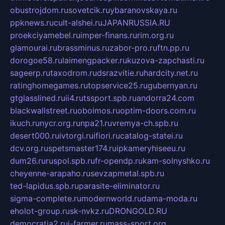
obustrojdom.ru
sovetcik.ru
ybaranovskaya.ru
ppknews.ru
cult-alshei.ru
JAPANRUSSIA.RU
proekciyamebel.ru
imper-finans.ru
rim.org.ru
glamourai.ru
brassminus.ru
zabor-pro.ru
ftn.pp.ru
dorogoe58.ru
laimengpacker.ru
kuzova-zapchasti.ru
sageerp.ru
taxodrom.ru
dsrazvitie.ru
hardcity.net.ru
ratinghomegames.ru
topservice25.ru
gubernyan.ru
gtglasslined.ru
ii4.ru
tssport.spb.ru
andorra24.com
blackwallstreet.ru
oboimos.ru
optim-doors.com.ru
ikuch.ru
nycr.org.ru
npa21.ru
vremya-ch.spb.ru
desert000.ru
ivtorgi.ru
ifiori.ru
catalog-statei.ru
dcv.org.ru
spetsmaster174.ru
ipkameryhiseeu.ru
dum26.ru
ruspol.spb.ru
fr-opendp.ru
kam-solnyshko.ru
cheyenne-arapaho.ru
sevzapmetal.spb.ru
ted-lapidus.spb.ru
parasite-eliminator.ru
sigma-complete.ru
modernworld.ru
dama-moda.ru
eholot-group.ru
sk-nvkz.ru
DRONGOLD.RU
democratia2.ru
i-farmer.ru
mass-sport.org