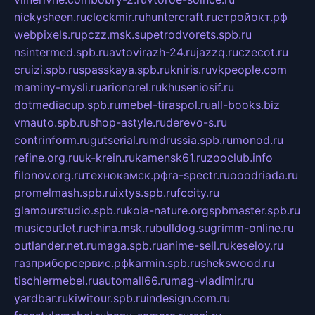
nickysheen.ru
clockmir.ru
huntercraft.ru
стройокт.рф
webpixels.ru
pczz.msk.su
petrodvorets.spb.ru
nsintermed.spb.ru
avtovirazh-24.ru
jazzq.ru
czecot.ru
cruizi.spb.ru
spasskaya.spb.ru
kniris.ru
vkpeople.com
maminy-mysli.ru
arionorel.ru
khuseniosif.ru
dotmediacup.spb.ru
mebel-tiraspol.ru
all-books.biz
vmauto.spb.ru
shop-astyle.ru
derevo-s.ru
contrinform.ru
gutserial.ru
mdrussia.spb.ru
monod.ru
refine.org.ru
uk-krein.ru
kamensk61.ru
zooclub.info
filonov.org.ru
технокамск.рф
ra-spectr.ru
ooodriada.ru
promelmash.spb.ru
ixtys.spb.ru
fccity.ru
glamourstudio.spb.ru
kola-nature.org
spbmaster.spb.ru
musicoutlet.ru
china.msk.ru
bulldog.su
grimm-online.ru
outlander.net.ru
maga.spb.ru
anime-sell.ru
keseloy.ru
газприборсервис.рф
karmin.spb.ru
shekswood.ru
tischlermebel.ru
automall66.ru
mag-vladimir.ru
yardbar.ru
kiwitour.spb.ru
indesign.com.ru