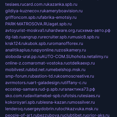
tesiaes.ru
card.com.ru
kazanka.spb.ru
gildiya-kuznecov.ru
kameryboavision.ru
griffoncom.spb.ru
fabrika-emotsiy.ru
PARK-MATROSOVA.RU
agat.spb.ru
avtoyurist-moskva1.ru
hardware.org.ru
схема-авто.рф
dg-lab.ru
angrup.ru
recruiter.spb.ru
music8.spb.ru
krsk124.ru
kubok.spb.ru
romanofforex.ru
analitikaplus.ru
spyonline.ru
zosikamery.ru
sloboda-ural.pp.ru
AUTO-COM.SU
hohota.net
alimy.ru
online-z.com
aromat-vostoka.ru
otdelkaexp.ru
mobilvest.ru
bbd.net.ru
mebelshop.msk.ru
smp-forum.ru
bastion-td.ru
kosmoscreative.ru
avrmotors.ru
art-galadesign.ru
tiffany-c.ru
ecostep-samara.ru
d-p.spb.ru
галактика73.рф
sko.com.ru
davitamebel-spb.ru
fotsis.ru
tesiaes.ru
kokoroyari.spb.ru
blesna-kazan.ru
mossilver.ru
lenderoq.ru
sergeydobrin.ru
tochkazvuka.msk.ru
people-of-art.ru
bezzubova.ru
clubtibet.ru
orior-aks.ru