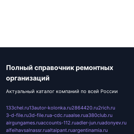
Полный справочник ремонтных
организаций
Актуальный каталог компаний по всей России
133chel.ru
13autor-kolonka.ru
2864420.ru
2rich.ru
3-d-file.ru
3d-file.ru
a-cdc.ru
aalse.ru
a380club.ru
airgungames.ru
accounts-112.ru
adler-jun.ru
adonyev.ru
alfeihavsalnassr.ru
altaipant.ru
argentinamia.ru