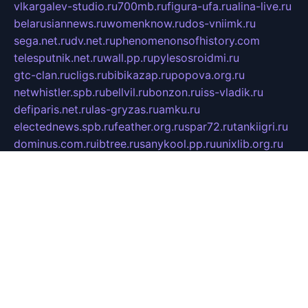
vlkargalev-studio.ru
700mb.ru
figura-ufa.ru
alina-live.ru
belarusiannews.ru
womenknow.ru
dos-vniimk.ru
sega.net.ru
dv.net.ru
phenomenonsofhistory.com
telesputnik.net.ru
wall.pp.ru
pylesosroidmi.ru
gtc-clan.ru
cligs.ru
bibikazap.ru
popova.org.ru
netwhistler.spb.ru
bellvil.ru
bonzon.ru
iss-vladik.ru
defiparis.net.ru
las-gryzas.ru
amku.ru
electednews.spb.ru
feather.org.ru
spar72.ru
tankiigri.ru
dominus.com.ru
ibtree.ru
sanykool.pp.ru
unixlib.org.ru
menatep.spb.ru
gartenterrassen.ru
printeka.ru
skvozilka.com.ru
parkovka-pub.ru
lovemobi.ru
art-ru.ru
emulatorz.com.ru
alucomp.com.ru
tatforum.com.ru
alternativa-profi.ru
dermakler.ru
artsurvey.ru
aredir.ru
khimspas.ru
centr-maxi.ru
2018r.ru
bort-stomer-defort.ru
professional2.ru
gibsons.ru
artselena.ru
art-pilot.ru
ingredient.spb.ru
npfpolimer.spb.ru
argentum.spb.ru
hom-edu.ru
af-num.ru
cashadvanceamericasev.org
trexp.spb.ru