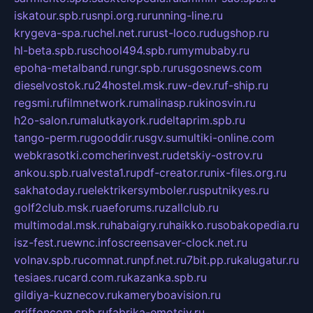
iskatour.spb.ru
snpi.org.ru
running-line.ru
krygeva-spa.ru
chel.net.ru
rust-loco.ru
dugshop.ru
hl-beta.spb.ru
school494.spb.ru
mymubaby.ru
epoha-metalband.ru
ngr.spb.ru
rusgosnews.com
dieselvostok.ru
24hostel.msk.ru
w-dev.ru
f-ship.ru
regsmi.ru
filmnetwork.ru
malinasp.ru
kinosvin.ru
h2o-salon.ru
malutkayork.ru
deltaprim.spb.ru
tango-perm.ru
gooddir.ru
sgv.su
multiki-online.com
webkrasotki.com
cherinvest.ru
detskiy-ostrov.ru
ankou.spb.ru
alvesta1.ru
pdf-creator.ru
nix-files.org.ru
sakhatoday.ru
elektrikersymboler.ru
sputnikyes.ru
golf2club.msk.ru
aeforums.ru
zallclub.ru
multimodal.msk.ru
habaigry.ru
haikko.ru
sobakopedia.ru
isz-fest.ru
ewnc.info
screensaver-clock.net.ru
volnav.spb.ru
comnat.ru
npf.net.ru
7bit.pp.ru
kalugatur.ru
tesiaes.ru
card.com.ru
kazanka.spb.ru
gildiya-kuznecov.ru
kameryboavision.ru
griffoncom.spb.ru
fabrika-emotsiy.ru