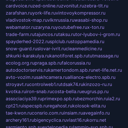
cardvoice.ru
zed-online.ru
zvonitut.ru
zebra-tlt.ru
zarafshan.ru
york-life.ru
vintovoykompressor.ru
vladivostok-map.ru
vlknrussia.ru
wasabi-shop.ru
webamator.ru
zaryna.ru
youtubefree.ru
x-ton.ru
trade-farm.ru
tajuncos.ru
taksu.ru
tor-lyubov-i-grom.ru
spayderhed-2022.ru
splclub.ru
stoppamedia.ru
snow-guard.ru
slovar-ivrit.ru
cleanmedicine.ru
shkurki-karakulya.ru
kanotiforet.spb.ru
tutmassage.ru
ecolog.org.ru
praga.spb.ru
falcorussia.ru
autodoctorservis.ru
kamertondom.spb.ru
net-life.net.ru
avto-vozim.ru
sakhcamera.ru
alliance-electro.spb.ru
stroyavt.ru
controlweb1.ru
tdsak74.ru
kinzozo-ru.ru
kvotka.ru
iron-snab.ru
costa-bella.ru
eugrus.pp.ru
associaciya39.ru
primexpo.spb.ru
bezmorchin.ru
ia2.ru
cpt21.ru
ispecspb.ru
regahost.ru
kolosok-elita.ru
tae-kwon.ru
consrio.com.ru
insiam.ru
avegainfo.ru
archery161.ru
bigencyclica.ru
vlast16.ru
korru.net
sarmiento.spb.su
extelopedia.ru
lammin-suo.spb.ru