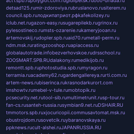
act1.spb.ru
polyglot.com.ru
gidlipetsk.ru
ooo-driada.ru
detsad125.ru
mir-zdoroviya.ru
bruslanovo.ru
siterem.ru
council.spb.ru
лодкипатриот.рф
kafekolizey.ru
iclub.net.ru
gazon-easy.ru
sugarepilekb.ru
grinox.ru
pylesostineco.ru
msts-ozarenie.ru
kameryjooan.ru
artemovskij.ru
dopler.spb.ru
aid70.ru
metall-perm.ru
ndm.msk.ru
ratingzooshop.ru
apiaccess.ru
globalautotrade.info
bezverhovskoe.ru
drsschool.ru
ZOOSMART.SPB.RU
dalakony.ru
medikijob.ru
remontt.spb.ru
photostudia.spb.ru
myragon.ru
terramia.ru
academy62.ru
gardengallereya.ru
rti.com.ru
artem-news.ru
biserinca.ru
krasnodarkurort.com
imshowtv.ru
mebel-v-tule.ru
mobtopik.ru
pcsecurity.net.ru
tool-sib.ru
multimetrunit.ru
sp-tour.ru
fan-cs.ru
santeh-russia.ru
symbian9.net.ru
DSHAIR.RU
tmmotors.spb.ru
xjocuricopii.com
musavtomat.msk.ru
obustrojdom.ru
sovetcik.ru
ybaranovskaya.ru
ppknews.ru
cult-alshei.ru
JAPANRUSSIA.RU