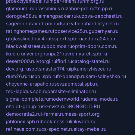
proekciyamebel.ru
imper-finans.ru
rim.org.ru
glamourai.ru
brassminus.ru
zabor-pro.ru
ftn.pp.ru
dorogoe58.ru
laimengpacker.ru
kuzova-zapchasti.ru
sageerp.ru
taxodrom.ru
dsrazvitie.ru
hardcity.net.ru
ratinghomegames.ru
topservice25.ru
gubernyan.ru
gtglasslined.ru
ii4.ru
tssport.spb.ru
andorra24.com
blackwallstreet.ru
oboimos.ru
optim-doors.com.ru
ikuch.ru
nycr.org.ru
npa21.ru
vremya-ch.spb.ru
desert000.ru
ivtorgi.ru
ifiori.ru
catalog-statei.ru
dcv.org.ru
spetsmaster174.ru
ipkameryhiseeu.ru
dum26.ru
ruspol.spb.ru
fr-opendp.ru
kam-solnyshko.ru
cheyenne-arapaho.ru
sevzapmetal.spb.ru
ted-lapidus.spb.ru
parasite-eliminator.ru
sigma-complete.ru
modernworld.ru
dama-moda.ru
eholot-group.ru
sk-nvkz.ru
DRONGOLD.RU
democratia2.ru
i-farmer.ru
mass-sport.org
jablonex.spb.ru
bookmess.ru
linkword.ru
refineua.com.ru
cs-spec.net.ru
altay-mebel.ru