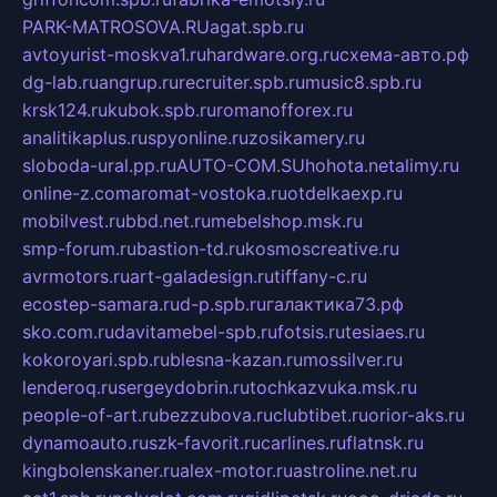
PARK-MATROSOVA.RU
agat.spb.ru
avtoyurist-moskva1.ru
hardware.org.ru
схема-авто.рф
dg-lab.ru
angrup.ru
recruiter.spb.ru
music8.spb.ru
krsk124.ru
kubok.spb.ru
romanofforex.ru
analitikaplus.ru
spyonline.ru
zosikamery.ru
sloboda-ural.pp.ru
AUTO-COM.SU
hohota.net
alimy.ru
online-z.com
aromat-vostoka.ru
otdelkaexp.ru
mobilvest.ru
bbd.net.ru
mebelshop.msk.ru
smp-forum.ru
bastion-td.ru
kosmoscreative.ru
avrmotors.ru
art-galadesign.ru
tiffany-c.ru
ecostep-samara.ru
d-p.spb.ru
галактика73.рф
sko.com.ru
davitamebel-spb.ru
fotsis.ru
tesiaes.ru
kokoroyari.spb.ru
blesna-kazan.ru
mossilver.ru
lenderoq.ru
sergeydobrin.ru
tochkazvuka.msk.ru
people-of-art.ru
bezzubova.ru
clubtibet.ru
orior-aks.ru
dynamoauto.ru
szk-favorit.ru
carlines.ru
flatnsk.ru
kingbolenskaner.ru
alex-motor.ru
astroline.net.ru