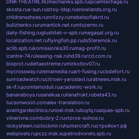
DNK-THEATRE.RU
mechaniks.spb.ru
ipcamtechage.ru
skosta.ru
a-sun.ru
stroy-ldsp.ru
snowlands.org.ru
childrensshoes.ru
mrlizzy.ru
mebelsofiakrd.ru
bulizhenko.ru
rumantick.net.ru
mtszerno.ru
daily-fishing.ru
glushiteli-v-spb.ru
megasat.org.ru
localization.net.ru
flyingfish.pp.ru
ds5teremok.ru
aclib.spb.ru
komissionka30.ru
mag-profit.ru
icentre-74.ru
leasing-nsk.ru
hd39.ru
rcd.com.ru
bioprot.ru
deltaextreme.ru
mirkotlov07.ru
mycrossway.ru
temamedia.ru
art-fusing.ru
cbslefort.ru
sunroadwatch.ru
citroen-yaroslavl.ru
ratnews.msk.ru
sk-if.ru
joomlamoduli.ru
academic-work.ru
bananaboys.ru
sanekua.ru
lianafrukt.ru
beta43.ru
tucsonwoori.com
alex-translation.ru
avantgardeclinics.ru
noel.msk.ru
buylq.ru
aquas-spb.ru
vilnerivne.com
bobry-2.ru
vtoroe-solnce.ru
nickysheen.ru
clockmir.ru
huntercraft.ru
стройокт.рф
webpixels.ru
pczz.msk.su
petrodvorets.spb.ru