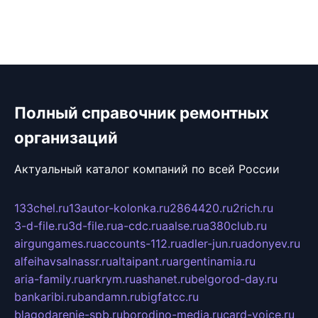
Полный справочник ремонтных
организаций
Актуальный каталог компаний по всей России
133chel.ru
13autor-kolonka.ru
2864420.ru
2rich.ru
3-d-file.ru
3d-file.ru
a-cdc.ru
aalse.ru
a380club.ru
airgungames.ru
accounts-112.ru
adler-jun.ru
adonyev.ru
alfeihavsalnassr.ru
altaipant.ru
argentinamia.ru
aria-family.ru
arkrym.ru
ashanet.ru
belgorod-day.ru
bankaribi.ru
bandamn.ru
bigfatcc.ru
blagodarenie-spb.ru
borodino-media.ru
card-voice.ru