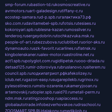
smp-forum.ru
bastion-td.ru
kosmoscreative.ru
avrmotors.ru
art-galadesign.ru
tiffany-c.ru
ecostep-samara.ru
d-p.spb.ru
галактика73.рф
sko.com.ru
davitamebel-spb.ru
fotsis.ru
tesiaes.ru
kokoroyari.spb.ru
blesna-kazan.ru
mossilver.ru
lenderoq.ru
sergeydobrin.ru
tochkazvuka.msk.ru
people-of-art.ru
bezzubova.ru
clubtibet.ru
orior-aks.ru
dynamoauto.ru
szk-favorit.ru
carlines.ru
flatnsk.ru
kingbolenskaner.ru
alex-motor.ru
astroline.net.ru
act1.spb.ru
polyglot.com.ru
gidlipetsk.ru
ooo-driada.ru
detsad125.ru
mir-zdoroviya.ru
bruslanovo.ru
siterem.ru
council.spb.ru
лодкипатриот.рф
kafekolizey.ru
iclub.net.ru
gazon-easy.ru
sugarepilekb.ru
grinox.ru
pylesostineco.ru
msts-ozarenie.ru
kameryjooan.ru
artemovskij.ru
dopler.spb.ru
aid70.ru
metall-perm.ru
ndm.msk.ru
ratingzooshop.ru
apiaccess.ru
globalautotrade.info
bezverhovskoe.ru
drsschool.ru
ZOOSMART.SPB.RU
dalakony.ru
medikijob.ru