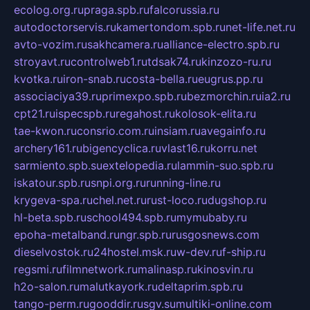
ecolog.org.ru
praga.spb.ru
falcorussia.ru
autodoctorservis.ru
kamertondom.spb.ru
net-life.net.ru
avto-vozim.ru
sakhcamera.ru
alliance-electro.spb.ru
stroyavt.ru
controlweb1.ru
tdsak74.ru
kinzozo-ru.ru
kvotka.ru
iron-snab.ru
costa-bella.ru
eugrus.pp.ru
associaciya39.ru
primexpo.spb.ru
bezmorchin.ru
ia2.ru
cpt21.ru
ispecspb.ru
regahost.ru
kolosok-elita.ru
tae-kwon.ru
consrio.com.ru
insiam.ru
avegainfo.ru
archery161.ru
bigencyclica.ru
vlast16.ru
korru.net
sarmiento.spb.su
extelopedia.ru
lammin-suo.spb.ru
iskatour.spb.ru
snpi.org.ru
running-line.ru
krygeva-spa.ru
chel.net.ru
rust-loco.ru
dugshop.ru
hl-beta.spb.ru
school494.spb.ru
mymubaby.ru
epoha-metalband.ru
ngr.spb.ru
rusgosnews.com
dieselvostok.ru
24hostel.msk.ru
w-dev.ru
f-ship.ru
regsmi.ru
filmnetwork.ru
malinasp.ru
kinosvin.ru
h2o-salon.ru
malutkayork.ru
deltaprim.spb.ru
tango-perm.ru
gooddir.ru
sgv.su
multiki-online.com