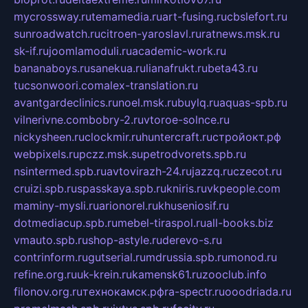
mycrossway.ru
temamedia.ru
art-fusing.ru
cbslefort.ru
sunroadwatch.ru
citroen-yaroslavl.ru
ratnews.msk.ru
sk-if.ru
joomlamoduli.ru
academic-work.ru
bananaboys.ru
sanekua.ru
lianafrukt.ru
beta43.ru
tucsonwoori.com
alex-translation.ru
avantgardeclinics.ru
noel.msk.ru
buylq.ru
aquas-spb.ru
vilnerivne.com
bobry-2.ru
vtoroe-solnce.ru
nickysheen.ru
clockmir.ru
huntercraft.ru
стройокт.рф
webpixels.ru
pczz.msk.su
petrodvorets.spb.ru
nsintermed.spb.ru
avtovirazh-24.ru
jazzq.ru
czecot.ru
cruizi.spb.ru
spasskaya.spb.ru
kniris.ru
vkpeople.com
maminy-mysli.ru
arionorel.ru
khuseniosif.ru
dotmediacup.spb.ru
mebel-tiraspol.ru
all-books.biz
vmauto.spb.ru
shop-astyle.ru
derevo-s.ru
contrinform.ru
gutserial.ru
mdrussia.spb.ru
monod.ru
refine.org.ru
uk-krein.ru
kamensk61.ru
zooclub.info
filonov.org.ru
технокамск.рф
ra-spectr.ru
ooodriada.ru