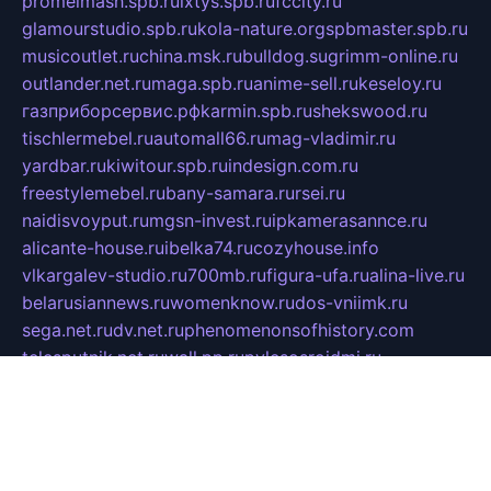
promelmash.spb.ru
ixtys.spb.ru
fccity.ru
glamourstudio.spb.ru
kola-nature.org
spbmaster.spb.ru
musicoutlet.ru
china.msk.ru
bulldog.su
grimm-online.ru
outlander.net.ru
maga.spb.ru
anime-sell.ru
keseloy.ru
газприборсервис.рф
karmin.spb.ru
shekswood.ru
tischlermebel.ru
automall66.ru
mag-vladimir.ru
yardbar.ru
kiwitour.spb.ru
indesign.com.ru
freestylemebel.ru
bany-samara.ru
rsei.ru
naidisvoyput.ru
mgsn-invest.ru
ipkamerasannce.ru
alicante-house.ru
ibelka74.ru
cozyhouse.info
vlkargalev-studio.ru
700mb.ru
figura-ufa.ru
alina-live.ru
belarusiannews.ru
womenknow.ru
dos-vniimk.ru
sega.net.ru
dv.net.ru
phenomenonsofhistory.com
telesputnik.net.ru
wall.pp.ru
pylesosroidmi.ru
gtc-clan.ru
cligs.ru
bibikazap.ru
popova.org.ru
netwhistler.spb.ru
bellvil.ru
bonzon.ru
iss-vladik.ru
defiparis.net.ru
las-gryzas.ru
amku.ru
electednews.spb.ru
feather.org.ru
spar72.ru
tankiigri.ru