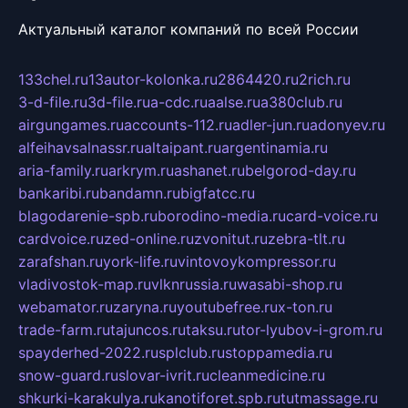
Актуальный каталог компаний по всей России
133chel.ru
13autor-kolonka.ru
2864420.ru
2rich.ru
3-d-file.ru
3d-file.ru
a-cdc.ru
aalse.ru
a380club.ru
airgungames.ru
accounts-112.ru
adler-jun.ru
adonyev.ru
alfeihavsalnassr.ru
altaipant.ru
argentinamia.ru
aria-family.ru
arkrym.ru
ashanet.ru
belgorod-day.ru
bankaribi.ru
bandamn.ru
bigfatcc.ru
blagodarenie-spb.ru
borodino-media.ru
card-voice.ru
cardvoice.ru
zed-online.ru
zvonitut.ru
zebra-tlt.ru
zarafshan.ru
york-life.ru
vintovoykompressor.ru
vladivostok-map.ru
vlknrussia.ru
wasabi-shop.ru
webamator.ru
zaryna.ru
youtubefree.ru
x-ton.ru
trade-farm.ru
tajuncos.ru
taksu.ru
tor-lyubov-i-grom.ru
spayderhed-2022.ru
splclub.ru
stoppamedia.ru
snow-guard.ru
slovar-ivrit.ru
cleanmedicine.ru
shkurki-karakulya.ru
kanotiforet.spb.ru
tutmassage.ru