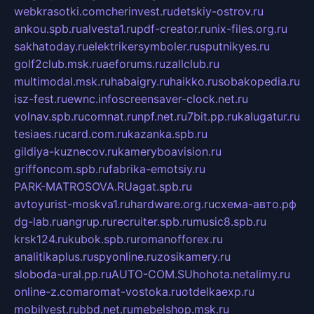
webkrasotki.com
cherinvest.ru
detskiy-ostrov.ru
ankou.spb.ru
alvesta1.ru
pdf-creator.ru
nix-files.org.ru
sakhatoday.ru
elektrikersymboler.ru
sputnikyes.ru
golf2club.msk.ru
aeforums.ru
zallclub.ru
multimodal.msk.ru
habaigry.ru
haikko.ru
sobakopedia.ru
isz-fest.ru
ewnc.info
screensaver-clock.net.ru
volnav.spb.ru
comnat.ru
npf.net.ru
7bit.pp.ru
kalugatur.ru
tesiaes.ru
card.com.ru
kazanka.spb.ru
gildiya-kuznecov.ru
kameryboavision.ru
griffoncom.spb.ru
fabrika-emotsiy.ru
PARK-MATROSOVA.RU
agat.spb.ru
avtoyurist-moskva1.ru
hardware.org.ru
схема-авто.рф
dg-lab.ru
angrup.ru
recruiter.spb.ru
music8.spb.ru
krsk124.ru
kubok.spb.ru
romanofforex.ru
analitikaplus.ru
spyonline.ru
zosikamery.ru
sloboda-ural.pp.ru
AUTO-COM.SU
hohota.net
alimy.ru
online-z.com
aromat-vostoka.ru
otdelkaexp.ru
mobilvest.ru
bbd.net.ru
mebelshop.msk.ru