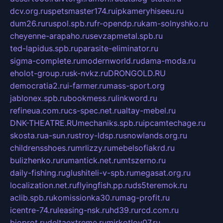
dcv.org.ru
spetsmaster174.ru
ipkameryhiseeu.ru
dum26.ru
ruspol.spb.ru
fr-opendp.ru
kam-solnyshko.ru
cheyenne-arapaho.ru
sevzapmetal.spb.ru
ted-lapidus.spb.ru
parasite-eliminator.ru
sigma-complete.ru
modernworld.ru
dama-moda.ru
eholot-group.ru
sk-nvkz.ru
DRONGOLD.RU
democratia2.ru
i-farmer.ru
mass-sport.org
jablonex.spb.ru
bookmess.ru
linkword.ru
refineua.com.ru
cs-spec.net.ru
altay-mebel.ru
DNK-THEATRE.RU
mechaniks.spb.ru
ipcamtechage.ru
skosta.ru
a-sun.ru
stroy-ldsp.ru
snowlands.org.ru
childrensshoes.ru
mrlizzy.ru
mebelsofiakrd.ru
bulizhenko.ru
rumantick.net.ru
mtszerno.ru
daily-fishing.ru
glushiteli-v-spb.ru
megasat.org.ru
localization.net.ru
flyingfish.pp.ru
ds5teremok.ru
aclib.spb.ru
komissionka30.ru
mag-profit.ru
icentre-74.ru
leasing-nsk.ru
hd39.ru
rcd.com.ru
bioprot.ru
deltaextreme.ru
mirkotlov07.ru