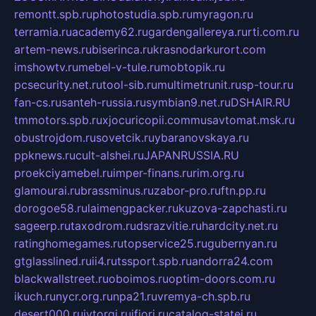
remontt.spb.ru
photostudia.spb.ru
myragon.ru
terramia.ru
academy62.ru
gardengallereya.ru
rti.com.ru
artem-news.ru
biserinca.ru
krasnodarkurort.com
imshowtv.ru
mebel-v-tule.ru
mobtopik.ru
pcsecurity.net.ru
tool-sib.ru
multimetrunit.ru
sp-tour.ru
fan-cs.ru
santeh-russia.ru
symbian9.net.ru
DSHAIR.RU
tmmotors.spb.ru
xjocuricopii.com
musavtomat.msk.ru
obustrojdom.ru
sovetcik.ru
ybaranovskaya.ru
ppknews.ru
cult-alshei.ru
JAPANRUSSIA.RU
proekciyamebel.ru
imper-finans.ru
rim.org.ru
glamourai.ru
brassminus.ru
zabor-pro.ru
ftn.pp.ru
dorogoe58.ru
laimengpacker.ru
kuzova-zapchasti.ru
sageerp.ru
taxodrom.ru
dsrazvitie.ru
hardcity.net.ru
ratinghomegames.ru
topservice25.ru
gubernyan.ru
gtglasslined.ru
ii4.ru
tssport.spb.ru
andorra24.com
blackwallstreet.ru
oboimos.ru
optim-doors.com.ru
ikuch.ru
nycr.org.ru
npa21.ru
vremya-ch.spb.ru
desert000.ru
ivtorgi.ru
ifiori.ru
catalog-statei.ru