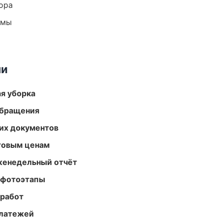
ора
емы
ми
ая уборка
обращения
их документов
птовым ценам
женедельный отчёт
 фотоэтапы
 работ
платежей