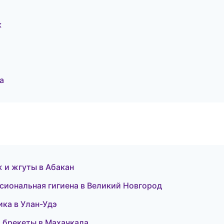
к
а
 и жгуты в Абакан
ссиональная гигиена в Великий Новгород
тика в Улан-Удэ
и брекеты в Махачкала