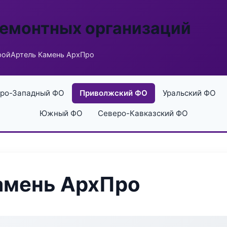
ремонтных организаций
ройАртель Камень АрхПро
ро-Западный ФО
Приволжский ФО
Уральский ФО
Южный ФО
Северо-Кавказский ФО
амень АрхПро