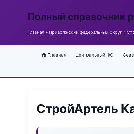
Полный справочник 
Главная
»
Приволжский федеральный округ
» Ст
🏠 Главная
Центральный ФО
Севе
СтройАртель К