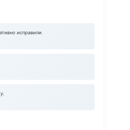
ативно исправили.
у.