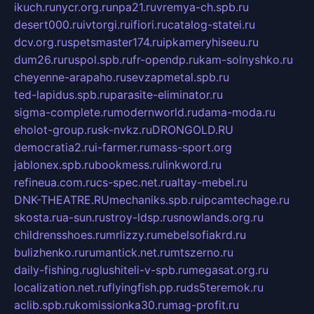
ikuch.ru
nycr.org.ru
npa21.ru
vremya-ch.spb.ru
desert000.ru
ivtorgi.ru
ifiori.ru
catalog-statei.ru
dcv.org.ru
spetsmaster174.ru
ipkameryhiseeu.ru
dum26.ru
ruspol.spb.ru
fr-opendp.ru
kam-solnyshko.ru
cheyenne-arapaho.ru
sevzapmetal.spb.ru
ted-lapidus.spb.ru
parasite-eliminator.ru
sigma-complete.ru
modernworld.ru
dama-moda.ru
eholot-group.ru
sk-nvkz.ru
DRONGOLD.RU
democratia2.ru
i-farmer.ru
mass-sport.org
jablonex.spb.ru
bookmess.ru
linkword.ru
refineua.com.ru
cs-spec.net.ru
altay-mebel.ru
DNK-THEATRE.RU
mechaniks.spb.ru
ipcamtechage.ru
skosta.ru
a-sun.ru
stroy-ldsp.ru
snowlands.org.ru
childrensshoes.ru
mrlizzy.ru
mebelsofiakrd.ru
bulizhenko.ru
rumantick.net.ru
mtszerno.ru
daily-fishing.ru
glushiteli-v-spb.ru
megasat.org.ru
localization.net.ru
flyingfish.pp.ru
ds5teremok.ru
aclib.spb.ru
komissionka30.ru
mag-profit.ru