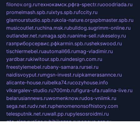
filonov.org.ru
технокамск.рф
ra-spectr.ru
ooodriada.ru
promelmash.spb.ru
ixtys.spb.ru
fccity.ru
glamourstudio.spb.ru
kola-nature.org
spbmaster.spb.ru
musicoutlet.ru
china.msk.ru
bulldog.su
grimm-online.ru
outlander.net.ru
maga.spb.ru
anime-sell.ru
keseloy.ru
газприборсервис.рф
karmin.spb.ru
shekswood.ru
tischlermebel.ru
automall66.ru
mag-vladimir.ru
yardbar.ru
kiwitour.spb.ru
indesign.com.ru
freestylemebel.ru
bany-samara.ru
rsei.ru
naidisvoyput.ru
mgsn-invest.ru
ipkamerasannce.ru
alicante-house.ru
ibelka74.ru
cozyhouse.info
vlkargalev-studio.ru
700mb.ru
figura-ufa.ru
alina-live.ru
belarusiannews.ru
womenknow.ru
dos-vniimk.ru
sega.net.ru
dv.net.ru
phenomenonsofhistory.com
telesputnik.net.ru
wall.pp.ru
pylesosroidmi.ru
gtc-clan.ru
cligs.ru
bibikazap.ru
popova.org.ru
netwhistler.spb.ru
bellvil.ru
bonzon.ru
iss-vladik.ru
defiparis.net.ru
las-gryzas.ru
amku.ru