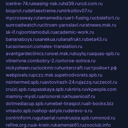
icentre-74.ru
leasing-nsk.ru
hd39.ru
rcd.com.ru
bioprot.ru
deltaextreme.ru
mirkotlov07.ru
mycrossway.ru
temamedia.ru
art-fusing.ru
cbslefort.ru
sunroadwatch.ru
citroen-yaroslavl.ru
ratnews.msk.ru
sk-if.ru
joomlamoduli.ru
academic-work.ru
bananaboys.ru
sanekua.ru
lianafrukt.ru
beta43.ru
tucsonwoori.com
alex-translation.ru
avantgardeclinics.ru
noel.msk.ru
buylq.ru
aquas-spb.ru
vilnerivne.com
bobry-2.ru
vtoroe-solnce.ru
nickysheen.ru
clockmir.ru
huntercraft.ru
стройокт.рф
webpixels.ru
pczz.msk.su
petrodvorets.spb.ru
nsintermed.spb.ru
avtovirazh-24.ru
jazzq.ru
czecot.ru
cruizi.spb.ru
spasskaya.spb.ru
kniris.ru
vkpeople.com
maminy-mysli.ru
arionorel.ru
khuseniosif.ru
dotmediacup.spb.ru
mebel-tiraspol.ru
all-books.biz
vmauto.spb.ru
shop-astyle.ru
derevo-s.ru
contrinform.ru
gutserial.ru
mdrussia.spb.ru
monod.ru
refine.org.ru
uk-krein.ru
kamensk61.ru
zooclub.info