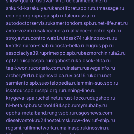
snow-guard.ru
slovar-ivrit.ru
cleanmedicine.ru
shkurki-karakulya.ru
kanotiforet.spb.ru
tutmassage.ru
ecolog.org.ru
praga.spb.ru
falcorussia.ru
autodoctorservis.ru
kamertondom.spb.ru
net-life.net.ru
avto-vozim.ru
sakhcamera.ru
alliance-electro.spb.ru
stroyavt.ru
controlweb1.ru
tdsak74.ru
kinzozo-ru.ru
kvotka.ru
iron-snab.ru
costa-bella.ru
eugrus.pp.ru
associaciya39.ru
primexpo.spb.ru
bezmorchin.ru
ia2.ru
cpt21.ru
ispecspb.ru
regahost.ru
kolosok-elita.ru
tae-kwon.ru
consrio.com.ru
insiam.ru
avegainfo.ru
archery161.ru
bigencyclica.ru
vlast16.ru
korru.net
sarmiento.spb.su
extelopedia.ru
lammin-suo.spb.ru
iskatour.spb.ru
snpi.org.ru
running-line.ru
krygeva-spa.ru
chel.net.ru
rust-loco.ru
dugshop.ru
hl-beta.spb.ru
school494.spb.ru
mymubaby.ru
epoha-metalband.ru
ngr.spb.ru
rusgosnews.com
dieselvostok.ru
24hostel.msk.ru
w-dev.ru
f-ship.ru
regsmi.ru
filmnetwork.ru
malinasp.ru
kinosvin.ru