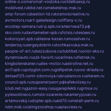
online-z.com
aromat-vostoka.ru
otdelkaexp.ru
mobilvest.ru
bbd.net.ru
mebelshop.msk.ru
smp-forum.ru
bastion-td.ru
kosmoscreative.ru
avrmotors.ru
art-galadesign.ru
tiffany-c.ru
ecostep-samara.ru
d-p.spb.ru
галактика73.рф
sko.com.ru
davitamebel-spb.ru
fotsis.ru
tesiaes.ru
kokoroyari.spb.ru
blesna-kazan.ru
mossilver.ru
lenderoq.ru
sergeydobrin.ru
tochkazvuka.msk.ru
people-of-art.ru
bezzubova.ru
clubtibet.ru
orior-aks.ru
dynamoauto.ru
szk-favorit.ru
carlines.ru
flatnsk.ru
kingbolenskaner.ru
alex-motor.ru
astroline.net.ru
act1.spb.ru
polyglot.com.ru
gidlipetsk.ru
ooo-driada.ru
detsad125.ru
mir-zdoroviya.ru
bruslanovo.ru
siterem.ru
council.spb.ru
лодкипатриот.рф
kafekolizey.ru
iclub.net.ru
gazon-easy.ru
sugarepilekb.ru
grinox.ru
pylesostineco.ru
msts-ozarenie.ru
kameryjooan.ru
artemovskij.ru
dopler.spb.ru
aid70.ru
metall-perm.ru
ndm.msk.ru
ratingzooshop.ru
apiaccess.ru