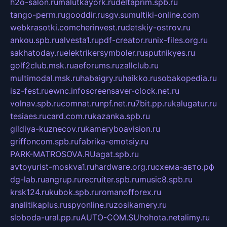
h2o-salon.ru
malutkayork.ru
deltaprim.spb.ru
tango-perm.ru
gooddir.ru
sgv.su
multiki-online.com
webkrasotki.com
cherinvest.ru
detskiy-ostrov.ru
ankou.spb.ru
alvesta1.ru
pdf-creator.ru
nix-files.org.ru
sakhatoday.ru
elektrikersymboler.ru
sputnikyes.ru
golf2club.msk.ru
aeforums.ru
zallclub.ru
multimodal.msk.ru
habaigry.ru
haikko.ru
sobakopedia.ru
isz-fest.ru
ewnc.info
screensaver-clock.net.ru
volnav.spb.ru
comnat.ru
npf.net.ru
7bit.pp.ru
kalugatur.ru
tesiaes.ru
card.com.ru
kazanka.spb.ru
gildiya-kuznecov.ru
kameryboavision.ru
griffoncom.spb.ru
fabrika-emotsiy.ru
PARK-MATROSOVA.RU
agat.spb.ru
avtoyurist-moskva1.ru
hardware.org.ru
схема-авто.рф
dg-lab.ru
angrup.ru
recruiter.spb.ru
music8.spb.ru
krsk124.ru
kubok.spb.ru
romanofforex.ru
analitikaplus.ru
spyonline.ru
zosikamery.ru
sloboda-ural.pp.ru
AUTO-COM.SU
hohota.net
alimy.ru