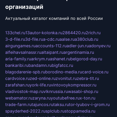
организаций
Актуальный каталог компаний по всей России
133chel.ru
13autor-kolonka.ru
2864420.ru
2rich.ru
3-d-file.ru
3d-file.ru
a-cdc.ru
aalse.ru
a380club.ru
airgungames.ru
accounts-112.ru
adler-jun.ru
adonyev.ru
alfeihavsalnassr.ru
altaipant.ru
argentinamia.ru
aria-family.ru
arkrym.ru
ashanet.ru
belgorod-day.ru
bankaribi.ru
bandamn.ru
bigfatcc.ru
blagodarenie-spb.ru
borodino-media.ru
card-voice.ru
cardvoice.ru
zed-online.ru
zvonitut.ru
zebra-tlt.ru
zarafshan.ru
york-life.ru
vintovoykompressor.ru
vladivostok-map.ru
vlknrussia.ru
wasabi-shop.ru
webamator.ru
zaryna.ru
youtubefree.ru
x-ton.ru
trade-farm.ru
tajuncos.ru
taksu.ru
tor-lyubov-i-grom.ru
spayderhed-2022.ru
splclub.ru
stoppamedia.ru