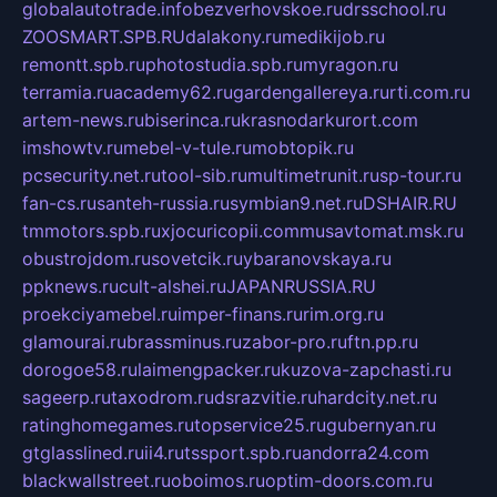
globalautotrade.info
bezverhovskoe.ru
drsschool.ru
ZOOSMART.SPB.RU
dalakony.ru
medikijob.ru
remontt.spb.ru
photostudia.spb.ru
myragon.ru
terramia.ru
academy62.ru
gardengallereya.ru
rti.com.ru
artem-news.ru
biserinca.ru
krasnodarkurort.com
imshowtv.ru
mebel-v-tule.ru
mobtopik.ru
pcsecurity.net.ru
tool-sib.ru
multimetrunit.ru
sp-tour.ru
fan-cs.ru
santeh-russia.ru
symbian9.net.ru
DSHAIR.RU
tmmotors.spb.ru
xjocuricopii.com
musavtomat.msk.ru
obustrojdom.ru
sovetcik.ru
ybaranovskaya.ru
ppknews.ru
cult-alshei.ru
JAPANRUSSIA.RU
proekciyamebel.ru
imper-finans.ru
rim.org.ru
glamourai.ru
brassminus.ru
zabor-pro.ru
ftn.pp.ru
dorogoe58.ru
laimengpacker.ru
kuzova-zapchasti.ru
sageerp.ru
taxodrom.ru
dsrazvitie.ru
hardcity.net.ru
ratinghomegames.ru
topservice25.ru
gubernyan.ru
gtglasslined.ru
ii4.ru
tssport.spb.ru
andorra24.com
blackwallstreet.ru
oboimos.ru
optim-doors.com.ru