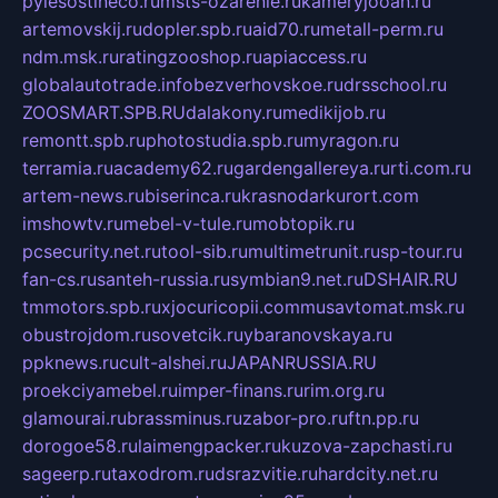
pylesostineco.ru
msts-ozarenie.ru
kameryjooan.ru
artemovskij.ru
dopler.spb.ru
aid70.ru
metall-perm.ru
ndm.msk.ru
ratingzooshop.ru
apiaccess.ru
globalautotrade.info
bezverhovskoe.ru
drsschool.ru
ZOOSMART.SPB.RU
dalakony.ru
medikijob.ru
remontt.spb.ru
photostudia.spb.ru
myragon.ru
terramia.ru
academy62.ru
gardengallereya.ru
rti.com.ru
artem-news.ru
biserinca.ru
krasnodarkurort.com
imshowtv.ru
mebel-v-tule.ru
mobtopik.ru
pcsecurity.net.ru
tool-sib.ru
multimetrunit.ru
sp-tour.ru
fan-cs.ru
santeh-russia.ru
symbian9.net.ru
DSHAIR.RU
tmmotors.spb.ru
xjocuricopii.com
musavtomat.msk.ru
obustrojdom.ru
sovetcik.ru
ybaranovskaya.ru
ppknews.ru
cult-alshei.ru
JAPANRUSSIA.RU
proekciyamebel.ru
imper-finans.ru
rim.org.ru
glamourai.ru
brassminus.ru
zabor-pro.ru
ftn.pp.ru
dorogoe58.ru
laimengpacker.ru
kuzova-zapchasti.ru
sageerp.ru
taxodrom.ru
dsrazvitie.ru
hardcity.net.ru