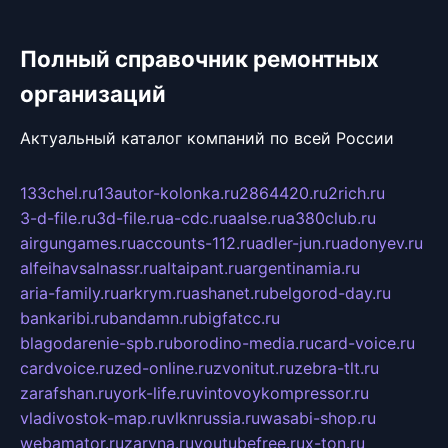
Полный справочник ремонтных
организаций
Актуальный каталог компаний по всей России
133chel.ru
13autor-kolonka.ru
2864420.ru
2rich.ru
3-d-file.ru
3d-file.ru
a-cdc.ru
aalse.ru
a380club.ru
airgungames.ru
accounts-112.ru
adler-jun.ru
adonyev.ru
alfeihavsalnassr.ru
altaipant.ru
argentinamia.ru
aria-family.ru
arkrym.ru
ashanet.ru
belgorod-day.ru
bankaribi.ru
bandamn.ru
bigfatcc.ru
blagodarenie-spb.ru
borodino-media.ru
card-voice.ru
cardvoice.ru
zed-online.ru
zvonitut.ru
zebra-tlt.ru
zarafshan.ru
york-life.ru
vintovoykompressor.ru
vladivostok-map.ru
vlknrussia.ru
wasabi-shop.ru
webamator.ru
zaryna.ru
youtubefree.ru
x-ton.ru