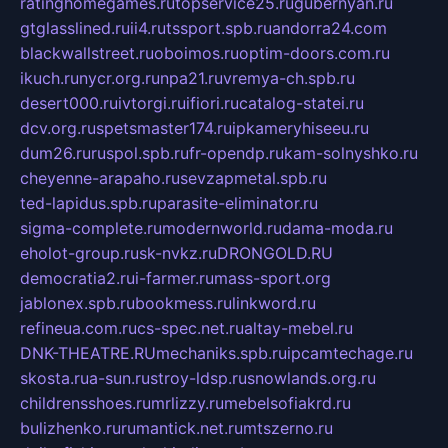
ratinghomegames.ru
topservice25.ru
gubernyan.ru
gtglasslined.ru
ii4.ru
tssport.spb.ru
andorra24.com
blackwallstreet.ru
oboimos.ru
optim-doors.com.ru
ikuch.ru
nycr.org.ru
npa21.ru
vremya-ch.spb.ru
desert000.ru
ivtorgi.ru
ifiori.ru
catalog-statei.ru
dcv.org.ru
spetsmaster174.ru
ipkameryhiseeu.ru
dum26.ru
ruspol.spb.ru
fr-opendp.ru
kam-solnyshko.ru
cheyenne-arapaho.ru
sevzapmetal.spb.ru
ted-lapidus.spb.ru
parasite-eliminator.ru
sigma-complete.ru
modernworld.ru
dama-moda.ru
eholot-group.ru
sk-nvkz.ru
DRONGOLD.RU
democratia2.ru
i-farmer.ru
mass-sport.org
jablonex.spb.ru
bookmess.ru
linkword.ru
refineua.com.ru
cs-spec.net.ru
altay-mebel.ru
DNK-THEATRE.RU
mechaniks.spb.ru
ipcamtechage.ru
skosta.ru
a-sun.ru
stroy-ldsp.ru
snowlands.org.ru
childrensshoes.ru
mrlizzy.ru
mebelsofiakrd.ru
bulizhenko.ru
rumantick.net.ru
mtszerno.ru