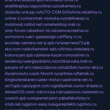
analitikaplus.ru
spyonline.ru
zosikamery.ru
sloboda-ural.pp.ru
AUTO-COM.SU
hohota.net
alimy.ru
online-z.com
aromat-vostoka.ru
otdelkaexp.ru
mobilvest.ru
bbd.net.ru
mebelshop.msk.ru
smp-forum.ru
bastion-td.ru
kosmoscreative.ru
avrmotors.ru
art-galadesign.ru
tiffany-c.ru
ecostep-samara.ru
d-p.spb.ru
галактика73.рф
sko.com.ru
davitamebel-spb.ru
fotsis.ru
tesiaes.ru
kokoroyari.spb.ru
blesna-kazan.ru
mossilver.ru
lenderoq.ru
sergeydobrin.ru
tochkazvuka.msk.ru
people-of-art.ru
bezzubova.ru
clubtibet.ru
orior-aks.ru
dynamoauto.ru
szk-favorit.ru
carlines.ru
flatnsk.ru
kingbolenskaner.ru
alex-motor.ru
astroline.net.ru
act1.spb.ru
polyglot.com.ru
gidlipetsk.ru
ooo-driada.ru
detsad125.ru
mir-zdoroviya.ru
bruslanovo.ru
siterem.ru
council.spb.ru
лодкипатриот.рф
kafekolizey.ru
iclub.net.ru
gazon-easy.ru
sugarepilekb.ru
grinox.ru