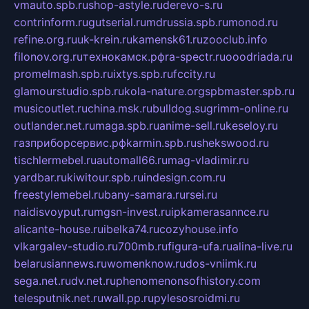
vmauto.spb.ru
shop-astyle.ru
derevo-s.ru
contrinform.ru
gutserial.ru
mdrussia.spb.ru
monod.ru
refine.org.ru
uk-krein.ru
kamensk61.ru
zooclub.info
filonov.org.ru
технокамск.рф
ra-spectr.ru
ooodriada.ru
promelmash.spb.ru
ixtys.spb.ru
fccity.ru
glamourstudio.spb.ru
kola-nature.org
spbmaster.spb.ru
musicoutlet.ru
china.msk.ru
bulldog.su
grimm-online.ru
outlander.net.ru
maga.spb.ru
anime-sell.ru
keseloy.ru
газприборсервис.рф
karmin.spb.ru
shekswood.ru
tischlermebel.ru
automall66.ru
mag-vladimir.ru
yardbar.ru
kiwitour.spb.ru
indesign.com.ru
freestylemebel.ru
bany-samara.ru
rsei.ru
naidisvoyput.ru
mgsn-invest.ru
ipkamerasannce.ru
alicante-house.ru
ibelka74.ru
cozyhouse.info
vlkargalev-studio.ru
700mb.ru
figura-ufa.ru
alina-live.ru
belarusiannews.ru
womenknow.ru
dos-vniimk.ru
sega.net.ru
dv.net.ru
phenomenonsofhistory.com
telesputnik.net.ru
wall.pp.ru
pylesosroidmi.ru