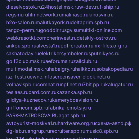
dieselvostok.ru
24hostel.msk.ru
w-dev.ru
f-ship.ru
regsmi.ru
filmnetwork.ru
malinasp.ru
kinosvin.ru
h2o-salon.ru
malutkayork.ru
deltaprim.spb.ru
tango-perm.ru
gooddir.ru
sgv.su
multiki-online.com
webkrasotki.com
cherinvest.ru
detskiy-ostrov.ru
ankou.spb.ru
alvesta1.ru
pdf-creator.ru
nix-files.org.ru
sakhatoday.ru
elektrikersymboler.ru
sputnikyes.ru
golf2club.msk.ru
aeforums.ru
zallclub.ru
multimodal.msk.ru
habaigry.ru
haikko.ru
sobakopedia.ru
isz-fest.ru
ewnc.info
screensaver-clock.net.ru
volnav.spb.ru
comnat.ru
npf.net.ru
7bit.pp.ru
kalugatur.ru
tesiaes.ru
card.com.ru
kazanka.spb.ru
gildiya-kuznecov.ru
kameryboavision.ru
griffoncom.spb.ru
fabrika-emotsiy.ru
PARK-MATROSOVA.RU
agat.spb.ru
avtoyurist-moskva1.ru
hardware.org.ru
схема-авто.рф
dg-lab.ru
angrup.ru
recruiter.spb.ru
music8.spb.ru
krsk124.ru
kubok.spb.ru
romanofforex.ru