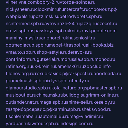
vilnerivne.com
bobry-2.ru
vtoroe-solnce.ru
nickysheen.ru
clockmir.ru
huntercraft.ru
стройокт.рф
webpixels.ru
pczz.msk.su
petrodvorets.spb.ru
nsintermed.spb.ru
avtovirazh-24.ru
jazzq.ru
czecot.ru
cruizi.spb.ru
spasskaya.spb.ru
kniris.ru
vkpeople.com
maminy-mysli.ru
arionorel.ru
khuseniosif.ru
dotmediacup.spb.ru
mebel-tiraspol.ru
all-books.biz
vmauto.spb.ru
shop-astyle.ru
derevo-s.ru
contrinform.ru
gutserial.ru
mdrussia.spb.ru
monod.ru
refine.org.ru
uk-krein.ru
kamensk61.ru
zooclub.info
filonov.org.ru
технокамск.рф
ra-spectr.ru
ooodriada.ru
promelmash.spb.ru
ixtys.spb.ru
fccity.ru
glamourstudio.spb.ru
kola-nature.org
spbmaster.spb.ru
musicoutlet.ru
china.msk.ru
bulldog.su
grimm-online.ru
outlander.net.ru
maga.spb.ru
anime-sell.ru
keseloy.ru
газприборсервис.рф
karmin.spb.ru
shekswood.ru
tischlermebel.ru
automall66.ru
mag-vladimir.ru
yardbar.ru
kiwitour.spb.ru
indesign.com.ru