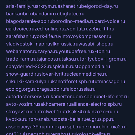
aria-family.ru
arkrym.ru
ashanet.ru
belgorod-day.ru
bankaribi.ru
bandamn.ru
bigfatcc.ru
blagodarenie-spb.ru
borodino-media.ru
card-voice.ru
cardvoice.ru
zed-online.ru
zvonitut.ru
zebra-tlt.ru
zarafshan.ru
york-life.ru
vintovoykompressor.ru
vladivostok-map.ru
vlknrussia.ru
wasabi-shop.ru
webamator.ru
zaryna.ru
youtubefree.ru
x-ton.ru
trade-farm.ru
tajuncos.ru
taksu.ru
tor-lyubov-i-grom.ru
spayderhed-2022.ru
splclub.ru
stoppamedia.ru
snow-guard.ru
slovar-ivrit.ru
cleanmedicine.ru
shkurki-karakulya.ru
kanotiforet.spb.ru
tutmassage.ru
ecolog.org.ru
praga.spb.ru
falcorussia.ru
autodoctorservis.ru
kamertondom.spb.ru
net-life.net.ru
avto-vozim.ru
sakhcamera.ru
alliance-electro.spb.ru
stroyavt.ru
controlweb1.ru
tdsak74.ru
kinzozo-ru.ru
kvotka.ru
iron-snab.ru
costa-bella.ru
eugrus.pp.ru
associaciya39.ru
primexpo.spb.ru
bezmorchin.ru
ia2.ru
cpt21.ru
ispecspb.ru
regahost.ru
kolosok-elita.ru