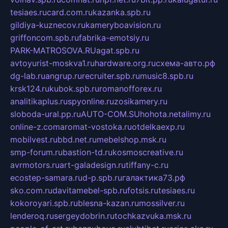
tesiaes.ru
card.com.ru
kazanka.spb.ru
gildiya-kuznecov.ru
kameryboavision.ru
griffoncom.spb.ru
fabrika-emotsiy.ru
PARK-MATROSOVA.RU
agat.spb.ru
avtoyurist-moskva1.ru
hardware.org.ru
схема-авто.рф
dg-lab.ru
angrup.ru
recruiter.spb.ru
music8.spb.ru
krsk124.ru
kubok.spb.ru
romanofforex.ru
analitikaplus.ru
spyonline.ru
zosikamery.ru
sloboda-ural.pp.ru
AUTO-COM.SU
hohota.net
alimy.ru
online-z.com
aromat-vostoka.ru
otdelkaexp.ru
mobilvest.ru
bbd.net.ru
mebelshop.msk.ru
smp-forum.ru
bastion-td.ru
kosmoscreative.ru
avrmotors.ru
art-galadesign.ru
tiffany-c.ru
ecostep-samara.ru
d-p.spb.ru
галактика73.рф
sko.com.ru
davitamebel-spb.ru
fotsis.ru
tesiaes.ru
kokoroyari.spb.ru
blesna-kazan.ru
mossilver.ru
lenderoq.ru
sergeydobrin.ru
tochkazvuka.msk.ru