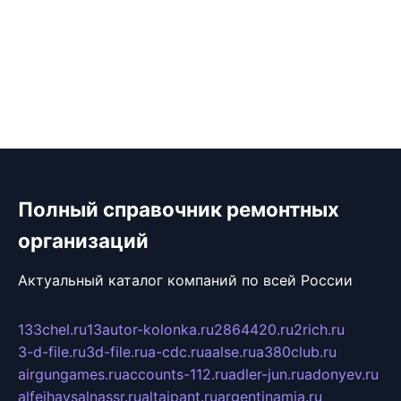
Полный справочник ремонтных
организаций
Актуальный каталог компаний по всей России
133chel.ru
13autor-kolonka.ru
2864420.ru
2rich.ru
3-d-file.ru
3d-file.ru
a-cdc.ru
aalse.ru
a380club.ru
airgungames.ru
accounts-112.ru
adler-jun.ru
adonyev.ru
alfeihavsalnassr.ru
altaipant.ru
argentinamia.ru