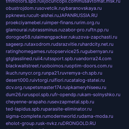
tmmotors.spb.ru
xjocuricopii.com
musavtomat.msk.ru
obustrojdom.ru
sovetcik.ru
ybaranovskaya.ru
ppknews.ru
cult-alshei.ru
JAPANRUSSIA.RU
proekciyamebel.ru
imper-finans.ru
rim.org.ru
glamourai.ru
brassminus.ru
zabor-pro.ru
ftn.pp.ru
dorogoe58.ru
laimengpacker.ru
kuzova-zapchasti.ru
sageerp.ru
taxodrom.ru
dsrazvitie.ru
hardcity.net.ru
ratinghomegames.ru
topservice25.ru
gubernyan.ru
gtglasslined.ru
ii4.ru
tssport.spb.ru
andorra24.com
blackwallstreet.ru
oboimos.ru
optim-doors.com.ru
ikuch.ru
nycr.org.ru
npa21.ru
vremya-ch.spb.ru
desert000.ru
ivtorgi.ru
ifiori.ru
catalog-statei.ru
dcv.org.ru
spetsmaster174.ru
ipkameryhiseeu.ru
dum26.ru
ruspol.spb.ru
fr-opendp.ru
kam-solnyshko.ru
cheyenne-arapaho.ru
sevzapmetal.spb.ru
ted-lapidus.spb.ru
parasite-eliminator.ru
sigma-complete.ru
modernworld.ru
dama-moda.ru
eholot-group.ru
sk-nvkz.ru
DRONGOLD.RU