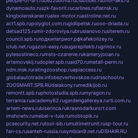
people-of-art.ru
bezzubova.ru
clubtibet.ru
orior-aks.ru
dynamoauto.ru
szk-favorit.ru
carlines.ru
flatnsk.ru
kingbolenskaner.ru
alex-motor.ru
astroline.net.ru
act1.spb.ru
polyglot.com.ru
gidlipetsk.ru
ooo-driada.ru
detsad125.ru
mir-zdoroviya.ru
bruslanovo.ru
siterem.ru
council.spb.ru
лодкипатриот.рф
kafekolizey.ru
iclub.net.ru
gazon-easy.ru
sugarepilekb.ru
grinox.ru
pylesostineco.ru
msts-ozarenie.ru
kameryjooan.ru
artemovskij.ru
dopler.spb.ru
aid70.ru
metall-perm.ru
ndm.msk.ru
ratingzooshop.ru
apiaccess.ru
globalautotrade.info
bezverhovskoe.ru
drsschool.ru
ZOOSMART.SPB.RU
dalakony.ru
medikijob.ru
remontt.spb.ru
photostudia.spb.ru
myragon.ru
terramia.ru
academy62.ru
gardengallereya.ru
rti.com.ru
artem-news.ru
biserinca.ru
krasnodarkurort.com
imshowtv.ru
mebel-v-tule.ru
mobtopik.ru
pcsecurity.net.ru
tool-sib.ru
multimetrunit.ru
sp-tour.ru
fan-cs.ru
santeh-russia.ru
symbian9.net.ru
DSHAIR.RU