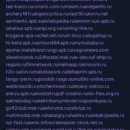
tae-kwon.ru
consrio.com.ru
insiam.ru
avegainfo.ru
archery161.ru
bigencyclica.ru
vlast16.ru
korru.net
sarmiento.spb.su
extelopedia.ru
lammin-suo.spb.ru
iskatour.spb.ru
snpi.org.ru
running-line.ru
krygeva-spa.ru
chel.net.ru
rust-loco.ru
dugshop.ru
hl-beta.spb.ru
school494.spb.ru
mymubaby.ru
epoha-metalband.ru
ngr.spb.ru
rusgosnews.com
dieselvostok.ru
24hostel.msk.ru
w-dev.ru
f-ship.ru
regsmi.ru
filmnetwork.ru
malinasp.ru
kinosvin.ru
h2o-salon.ru
malutkayork.ru
deltaprim.spb.ru
tango-perm.ru
gooddir.ru
sgv.su
multiki-online.com
webkrasotki.com
cherinvest.ru
detskiy-ostrov.ru
ankou.spb.ru
alvesta1.ru
pdf-creator.ru
nix-files.org.ru
sakhatoday.ru
elektrikersymboler.ru
sputnikyes.ru
golf2club.msk.ru
aeforums.ru
zallclub.ru
multimodal.msk.ru
habaigry.ru
haikko.ru
sobakopedia.ru
isz-fest.ru
ewnc.info
screensaver-clock.net.ru
volnav.spb.ru
comnat.ru
npf.net.ru
7bit.pp.ru
kalugatur.ru