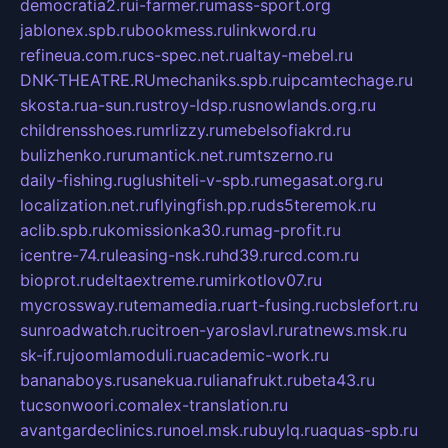
democratia2.ru
i-farmer.ru
mass-sport.org
jablonex.spb.ru
bookmess.ru
linkword.ru
refineua.com.ru
cs-spec.net.ru
altay-mebel.ru
DNK-THEATRE.RU
mechaniks.spb.ru
ipcamtechage.ru
skosta.ru
a-sun.ru
stroy-ldsp.ru
snowlands.org.ru
childrensshoes.ru
mrlizzy.ru
mebelsofiakrd.ru
bulizhenko.ru
rumantick.net.ru
mtszerno.ru
daily-fishing.ru
glushiteli-v-spb.ru
megasat.org.ru
localization.net.ru
flyingfish.pp.ru
ds5teremok.ru
aclib.spb.ru
komissionka30.ru
mag-profit.ru
icentre-74.ru
leasing-nsk.ru
hd39.ru
rcd.com.ru
bioprot.ru
deltaextreme.ru
mirkotlov07.ru
mycrossway.ru
temamedia.ru
art-fusing.ru
cbslefort.ru
sunroadwatch.ru
citroen-yaroslavl.ru
ratnews.msk.ru
sk-if.ru
joomlamoduli.ru
academic-work.ru
bananaboys.ru
sanekua.ru
lianafrukt.ru
beta43.ru
tucsonwoori.com
alex-translation.ru
avantgardeclinics.ru
noel.msk.ru
buylq.ru
aquas-spb.ru