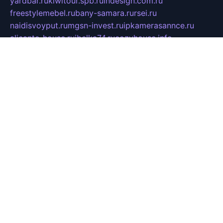
yardbar.ru
kiwitour.spb.ru
indesign.com.ru
freestylemebel.ru
bany-samara.ru
rsei.ru
naidisvoyput.ru
mgsn-invest.ru
ipkamerasannce.ru
alicante-house.ru
ibelka74.ru
cozyhouse.info
vlkargalev-studio.ru
700mb.ru
figura-ufa.ru
alina-live.ru
belarusiannews.ru
womenknow.ru
dos-vniimk.ru
sega.net.ru
dv.net.ru
phenomenonsofhistory.com
telesputnik.net.ru
wall.pp.ru
pylesosroidmi.ru
gtc-clan.ru
cligs.ru
bibikazap.ru
popova.org.ru
netwhistler.spb.ru
bellvil.ru
bonzon.ru
iss-vladik.ru
defiparis.net.ru
las-gryzas.ru
amku.ru
electednews.spb.ru
feather.org.ru
spar72.ru
tankiigri.ru
dominus.com.ru
ibtree.ru
sanykool.pp.ru
unixlib.org.ru
menatep.spb.ru
gartenterrassen.ru
printeka.ru
skvozilka.com.ru
parkovka-pub.ru
lovemobi.ru
art-ru.ru
emulatorz.com.ru
alucomp.com.ru
tatforum.com.ru
alternativa-profi.ru
dermakler.ru
artsurvey.ru
aredir.ru
khimspas.ru
centr-maxi.ru
2018r.ru