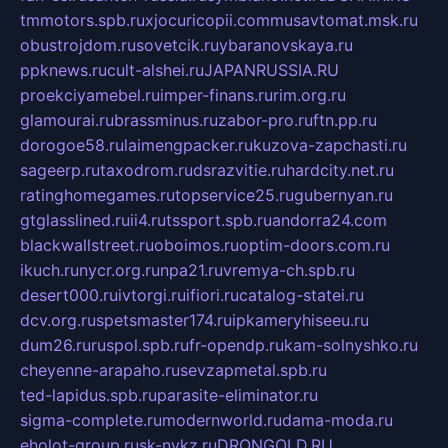
tmmotors.spb.ru
xjocuricopii.com
musavtomat.msk.ru
obustrojdom.ru
sovetcik.ru
ybaranovskaya.ru
ppknews.ru
cult-alshei.ru
JAPANRUSSIA.RU
proekciyamebel.ru
imper-finans.ru
rim.org.ru
glamourai.ru
brassminus.ru
zabor-pro.ru
ftn.pp.ru
dorogoe58.ru
laimengpacker.ru
kuzova-zapchasti.ru
sageerp.ru
taxodrom.ru
dsrazvitie.ru
hardcity.net.ru
ratinghomegames.ru
topservice25.ru
gubernyan.ru
gtglasslined.ru
ii4.ru
tssport.spb.ru
andorra24.com
blackwallstreet.ru
oboimos.ru
optim-doors.com.ru
ikuch.ru
nycr.org.ru
npa21.ru
vremya-ch.spb.ru
desert000.ru
ivtorgi.ru
ifiori.ru
catalog-statei.ru
dcv.org.ru
spetsmaster174.ru
ipkameryhiseeu.ru
dum26.ru
ruspol.spb.ru
fr-opendp.ru
kam-solnyshko.ru
cheyenne-arapaho.ru
sevzapmetal.spb.ru
ted-lapidus.spb.ru
parasite-eliminator.ru
sigma-complete.ru
modernworld.ru
dama-moda.ru
eholot-group.ru
sk-nvkz.ru
DRONGOLD.RU