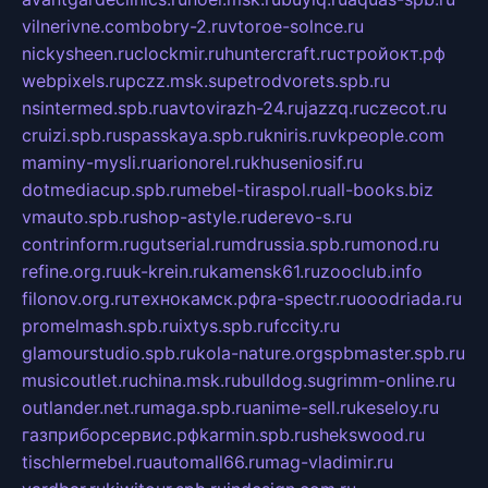
vilnerivne.com
bobry-2.ru
vtoroe-solnce.ru
nickysheen.ru
clockmir.ru
huntercraft.ru
стройокт.рф
webpixels.ru
pczz.msk.su
petrodvorets.spb.ru
nsintermed.spb.ru
avtovirazh-24.ru
jazzq.ru
czecot.ru
cruizi.spb.ru
spasskaya.spb.ru
kniris.ru
vkpeople.com
maminy-mysli.ru
arionorel.ru
khuseniosif.ru
dotmediacup.spb.ru
mebel-tiraspol.ru
all-books.biz
vmauto.spb.ru
shop-astyle.ru
derevo-s.ru
contrinform.ru
gutserial.ru
mdrussia.spb.ru
monod.ru
refine.org.ru
uk-krein.ru
kamensk61.ru
zooclub.info
filonov.org.ru
технокамск.рф
ra-spectr.ru
ooodriada.ru
promelmash.spb.ru
ixtys.spb.ru
fccity.ru
glamourstudio.spb.ru
kola-nature.org
spbmaster.spb.ru
musicoutlet.ru
china.msk.ru
bulldog.su
grimm-online.ru
outlander.net.ru
maga.spb.ru
anime-sell.ru
keseloy.ru
газприборсервис.рф
karmin.spb.ru
shekswood.ru
tischlermebel.ru
automall66.ru
mag-vladimir.ru