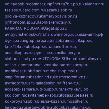
volnav.spb.ru
comnat.ru
npf.net.ru
7bit.pp.ru
kalugatur.ru
tesiaes.ru
card.com.ru
kazanka.spb.ru
gildiya-kuznecov.ru
kameryboavision.ru
griffoncom.spb.ru
fabrika-emotsiy.ru
PARK-MATROSOVA.RU
agat.spb.ru
avtoyurist-moskva1.ru
hardware.org.ru
схема-авто.рф
dg-lab.ru
angrup.ru
recruiter.spb.ru
music8.spb.ru
krsk124.ru
kubok.spb.ru
romanofforex.ru
analitikaplus.ru
spyonline.ru
zosikamery.ru
sloboda-ural.pp.ru
AUTO-COM.SU
hohota.net
alimy.ru
online-z.com
aromat-vostoka.ru
otdelkaexp.ru
mobilvest.ru
bbd.net.ru
mebelshop.msk.ru
smp-forum.ru
bastion-td.ru
kosmoscreative.ru
avrmotors.ru
art-galadesign.ru
tiffany-c.ru
ecostep-samara.ru
d-p.spb.ru
галактика73.рф
sko.com.ru
davitamebel-spb.ru
fotsis.ru
tesiaes.ru
kokoroyari.spb.ru
blesna-kazan.ru
mossilver.ru
lenderoq.ru
sergeydobrin.ru
tochkazvuka.msk.ru