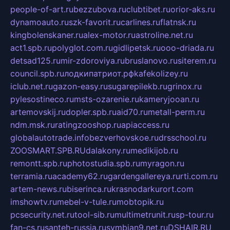
people-of-art.ru
bezzubova.ru
clubtibet.ru
orior-aks.ru
dynamoauto.ru
szk-favorit.ru
carlines.ru
flatnsk.ru
kingbolenskaner.ru
alex-motor.ru
astroline.net.ru
act1.spb.ru
polyglot.com.ru
gidlipetsk.ru
ooo-driada.ru
detsad125.ru
mir-zdoroviya.ru
bruslanovo.ru
siterem.ru
council.spb.ru
лодкипатриот.рф
kafekolizey.ru
iclub.net.ru
gazon-easy.ru
sugarepilekb.ru
grinox.ru
pylesostineco.ru
msts-ozarenie.ru
kameryjooan.ru
artemovskij.ru
dopler.spb.ru
aid70.ru
metall-perm.ru
ndm.msk.ru
ratingzooshop.ru
apiaccess.ru
globalautotrade.info
bezverhovskoe.ru
drsschool.ru
ZOOSMART.SPB.RU
dalakony.ru
medikijob.ru
remontt.spb.ru
photostudia.spb.ru
myragon.ru
terramia.ru
academy62.ru
gardengallereya.ru
rti.com.ru
artem-news.ru
biserinca.ru
krasnodarkurort.com
imshowtv.ru
mebel-v-tule.ru
mobtopik.ru
pcsecurity.net.ru
tool-sib.ru
multimetrunit.ru
sp-tour.ru
fan-cs.ru
santeh-russia.ru
symbian9.net.ru
DSHAIR.RU