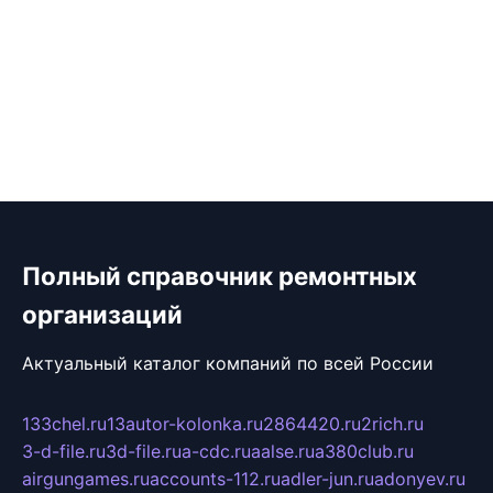
Полный справочник ремонтных
организаций
Актуальный каталог компаний по всей России
133chel.ru
13autor-kolonka.ru
2864420.ru
2rich.ru
3-d-file.ru
3d-file.ru
a-cdc.ru
aalse.ru
a380club.ru
airgungames.ru
accounts-112.ru
adler-jun.ru
adonyev.ru