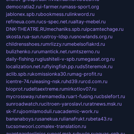
democratia2.ru
i-farmer.ru
mass-sport.org
jablonex.spb.ru
bookmess.ru
linkword.ru
refineua.com.ru
cs-spec.net.ru
altay-mebel.ru
DNK-THEATRE.RU
mechaniks.spb.ru
ipcamtechage.ru
skosta.ru
a-sun.ru
stroy-ldsp.ru
snowlands.org.ru
childrensshoes.ru
mrlizzy.ru
mebelsofiakrd.ru
bulizhenko.ru
rumantick.net.ru
mtszerno.ru
daily-fishing.ru
glushiteli-v-spb.ru
megasat.org.ru
localization.net.ru
flyingfish.pp.ru
ds5teremok.ru
aclib.spb.ru
komissionka30.ru
mag-profit.ru
icentre-74.ru
leasing-nsk.ru
hd39.ru
rcd.com.ru
bioprot.ru
deltaextreme.ru
mirkotlov07.ru
mycrossway.ru
temamedia.ru
art-fusing.ru
cbslefort.ru
sunroadwatch.ru
citroen-yaroslavl.ru
ratnews.msk.ru
sk-if.ru
joomlamoduli.ru
academic-work.ru
bananaboys.ru
sanekua.ru
lianafrukt.ru
beta43.ru
tucsonwoori.com
alex-translation.ru
avantgardeclinics.ru
noel.msk.ru
buylq.ru
aquas-spb.ru