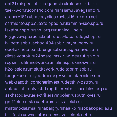
cpt21.ru
ispecspb.ru
regahost.ru
kolosok-elita.ru
tae-kwon.ru
consrio.com.ru
insiam.ru
avegainfo.ru
archery161.ru
bigencyclica.ru
vlast16.ru
korru.net
sarmiento.spb.su
extelopedia.ru
lammin-suo.spb.ru
iskatour.spb.ru
snpi.org.ru
running-line.ru
krygeva-spa.ru
chel.net.ru
rust-loco.ru
dugshop.ru
hl-beta.spb.ru
school494.spb.ru
mymubaby.ru
epoha-metalband.ru
ngr.spb.ru
rusgosnews.com
dieselvostok.ru
24hostel.msk.ru
w-dev.ru
f-ship.ru
regsmi.ru
filmnetwork.ru
malinasp.ru
kinosvin.ru
h2o-salon.ru
malutkayork.ru
deltaprim.spb.ru
tango-perm.ru
gooddir.ru
sgv.su
multiki-online.com
webkrasotki.com
cherinvest.ru
detskiy-ostrov.ru
ankou.spb.ru
alvesta1.ru
pdf-creator.ru
nix-files.org.ru
sakhatoday.ru
elektrikersymboler.ru
sputnikyes.ru
golf2club.msk.ru
aeforums.ru
zallclub.ru
multimodal.msk.ru
habaigry.ru
haikko.ru
sobakopedia.ru
isz-fest.ru
ewnc.info
screensaver-clock.net.ru