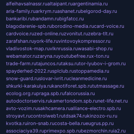
alfeihavsalnassr.ru
altaipant.ru
argentinamia.ru
aria-family.ru
arkrym.ru
ashanet.ru
belgorod-day.ru
bankaribi.ru
bandamn.ru
bigfatcc.ru
blagodarenie-spb.ru
borodino-media.ru
card-voice.ru
cardvoice.ru
zed-online.ru
zvonitut.ru
zebra-tlt.ru
zarafshan.ru
york-life.ru
vintovoykompressor.ru
vladivostok-map.ru
vlknrussia.ru
wasabi-shop.ru
webamator.ru
zaryna.ru
youtubefree.ru
x-ton.ru
trade-farm.ru
tajuncos.ru
taksu.ru
tor-lyubov-i-grom.ru
spayderhed-2022.ru
splclub.ru
stoppamedia.ru
snow-guard.ru
slovar-ivrit.ru
cleanmedicine.ru
shkurki-karakulya.ru
kanotiforet.spb.ru
tutmassage.ru
ecolog.org.ru
praga.spb.ru
falcorussia.ru
autodoctorservis.ru
kamertondom.spb.ru
net-life.net.ru
avto-vozim.ru
sakhcamera.ru
alliance-electro.spb.ru
stroyavt.ru
controlweb1.ru
tdsak74.ru
kinzozo-ru.ru
kvotka.ru
iron-snab.ru
costa-bella.ru
eugrus.pp.ru
associaciya39.ru
primexpo.spb.ru
bezmorchin.ru
ia2.ru