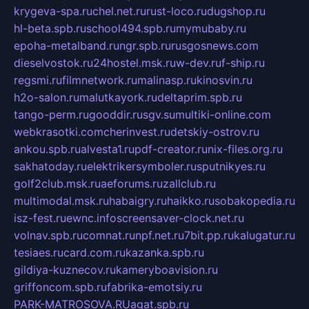
krygeva-spa.ru
chel.net.ru
rust-loco.ru
dugshop.ru
hl-beta.spb.ru
school494.spb.ru
mymubaby.ru
epoha-metalband.ru
ngr.spb.ru
rusgosnews.com
dieselvostok.ru
24hostel.msk.ru
w-dev.ru
f-ship.ru
regsmi.ru
filmnetwork.ru
malinasp.ru
kinosvin.ru
h2o-salon.ru
malutkayork.ru
deltaprim.spb.ru
tango-perm.ru
gooddir.ru
sgv.su
multiki-online.com
webkrasotki.com
cherinvest.ru
detskiy-ostrov.ru
ankou.spb.ru
alvesta1.ru
pdf-creator.ru
nix-files.org.ru
sakhatoday.ru
elektrikersymboler.ru
sputnikyes.ru
golf2club.msk.ru
aeforums.ru
zallclub.ru
multimodal.msk.ru
habaigry.ru
haikko.ru
sobakopedia.ru
isz-fest.ru
ewnc.info
screensaver-clock.net.ru
volnav.spb.ru
comnat.ru
npf.net.ru
7bit.pp.ru
kalugatur.ru
tesiaes.ru
card.com.ru
kazanka.spb.ru
gildiya-kuznecov.ru
kameryboavision.ru
griffoncom.spb.ru
fabrika-emotsiy.ru
PARK-MATROSOVA.RU
agat.spb.ru