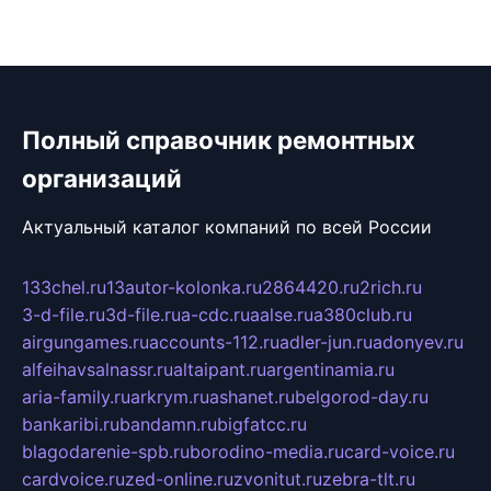
Полный справочник ремонтных
организаций
Актуальный каталог компаний по всей России
133chel.ru
13autor-kolonka.ru
2864420.ru
2rich.ru
3-d-file.ru
3d-file.ru
a-cdc.ru
aalse.ru
a380club.ru
airgungames.ru
accounts-112.ru
adler-jun.ru
adonyev.ru
alfeihavsalnassr.ru
altaipant.ru
argentinamia.ru
aria-family.ru
arkrym.ru
ashanet.ru
belgorod-day.ru
bankaribi.ru
bandamn.ru
bigfatcc.ru
blagodarenie-spb.ru
borodino-media.ru
card-voice.ru
cardvoice.ru
zed-online.ru
zvonitut.ru
zebra-tlt.ru