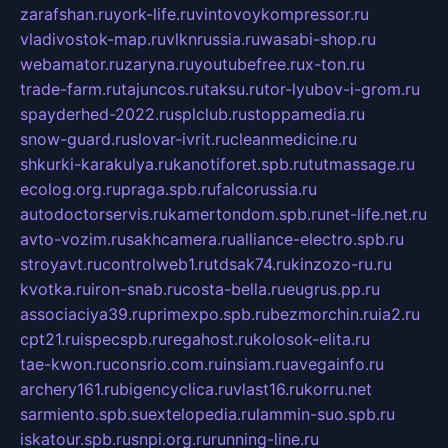
zarafshan.ru
york-life.ru
vintovoykompressor.ru
vladivostok-map.ru
vlknrussia.ru
wasabi-shop.ru
webamator.ru
zaryna.ru
youtubefree.ru
x-ton.ru
trade-farm.ru
tajuncos.ru
taksu.ru
tor-lyubov-i-grom.ru
spayderhed-2022.ru
splclub.ru
stoppamedia.ru
snow-guard.ru
slovar-ivrit.ru
cleanmedicine.ru
shkurki-karakulya.ru
kanotiforet.spb.ru
tutmassage.ru
ecolog.org.ru
praga.spb.ru
falcorussia.ru
autodoctorservis.ru
kamertondom.spb.ru
net-life.net.ru
avto-vozim.ru
sakhcamera.ru
alliance-electro.spb.ru
stroyavt.ru
controlweb1.ru
tdsak74.ru
kinzozo-ru.ru
kvotka.ru
iron-snab.ru
costa-bella.ru
eugrus.pp.ru
associaciya39.ru
primexpo.spb.ru
bezmorchin.ru
ia2.ru
cpt21.ru
ispecspb.ru
regahost.ru
kolosok-elita.ru
tae-kwon.ru
consrio.com.ru
insiam.ru
avegainfo.ru
archery161.ru
bigencyclica.ru
vlast16.ru
korru.net
sarmiento.spb.su
extelopedia.ru
lammin-suo.spb.ru
iskatour.spb.ru
snpi.org.ru
running-line.ru