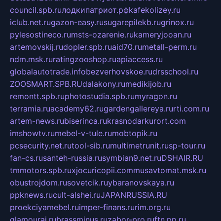
council.spb.ru
лодкипатриот.рф
kafekolizey.ru
iclub.net.ru
gazon-easy.ru
sugarepilekb.ru
grinox.ru
pylesostineco.ru
msts-ozarenie.ru
kameryjooan.ru
artemovskij.ru
dopler.spb.ru
aid70.ru
metall-perm.ru
ndm.msk.ru
ratingzooshop.ru
apiaccess.ru
globalautotrade.info
bezverhovskoe.ru
drsschool.ru
ZOOSMART.SPB.RU
dalakony.ru
medikijob.ru
remontt.spb.ru
photostudia.spb.ru
myragon.ru
terramia.ru
academy62.ru
gardengallereya.ru
rti.com.ru
artem-news.ru
biserinca.ru
krasnodarkurort.com
imshowtv.ru
mebel-v-tule.ru
mobtopik.ru
pcsecurity.net.ru
tool-sib.ru
multimetrunit.ru
sp-tour.ru
fan-cs.ru
santeh-russia.ru
symbian9.net.ru
DSHAIR.RU
tmmotors.spb.ru
xjocuricopii.com
musavtomat.msk.ru
obustrojdom.ru
sovetcik.ru
ybaranovskaya.ru
ppknews.ru
cult-alshei.ru
JAPANRUSSIA.RU
proekciyamebel.ru
imper-finans.ru
rim.org.ru
glamourai.ru
brassminus.ru
zabor-pro.ru
ftn.pp.ru