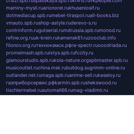
cruizi.spb.ru
spasskaya.spb.ru
kniris.ru
vkpeople.com
maminy-mysli.ru
arionorel.ru
khuseniosif.ru
dotmediacup.spb.ru
mebel-tiraspol.ru
all-books.biz
vmauto.spb.ru
shop-astyle.ru
derevo-s.ru
contrinform.ru
gutserial.ru
mdrussia.spb.ru
monod.ru
refine.org.ru
uk-krein.ru
kamensk61.ru
zooclub.info
filonov.org.ru
технокамск.рф
ra-spectr.ru
ooodriada.ru
promelmash.spb.ru
ixtys.spb.ru
fccity.ru
glamourstudio.spb.ru
kola-nature.org
spbmaster.spb.ru
musicoutlet.ru
china.msk.ru
bulldog.su
grimm-online.ru
outlander.net.ru
maga.spb.ru
anime-sell.ru
keseloy.ru
газприборсервис.рф
karmin.spb.ru
shekswood.ru
tischlermebel.ru
automall66.ru
mag-vladimir.ru
yardbar.ru
kiwitour.spb.ru
indesign.com.ru
freestylemebel.ru
bany-samara.ru
rsei.ru
naidisvoyput.ru
mgsn-invest.ru
ipkamerasannce.ru
alicante-house.ru
ibelka74.ru
cozyhouse.info
vlkargalev-studio.ru
700mb.ru
figura-ufa.ru
alina-live.ru