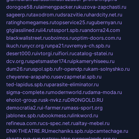
dorogoe58.ru
laimengpacker.ru
kuzova-zapchasti.ru
sageerp.ru
taxodrom.ru
dsrazvitie.ru
hardcity.net.ru
ratinghomegames.ru
topservice25.ru
gubernyan.ru
gtglasslined.ru
ii4.ru
tssport.spb.ru
andorra24.com
blackwallstreet.ru
oboimos.ru
optim-doors.com.ru
ikuch.ru
nycr.org.ru
npa21.ru
vremya-ch.spb.ru
desert000.ru
ivtorgi.ru
ifiori.ru
catalog-statei.ru
dcv.org.ru
spetsmaster174.ru
ipkameryhiseeu.ru
dum26.ru
ruspol.spb.ru
fr-opendp.ru
kam-solnyshko.ru
cheyenne-arapaho.ru
sevzapmetal.spb.ru
ted-lapidus.spb.ru
parasite-eliminator.ru
sigma-complete.ru
modernworld.ru
dama-moda.ru
eholot-group.ru
sk-nvkz.ru
DRONGOLD.RU
democratia2.ru
i-farmer.ru
mass-sport.org
jablonex.spb.ru
bookmess.ru
linkword.ru
refineua.com.ru
cs-spec.net.ru
altay-mebel.ru
DNK-THEATRE.RU
mechaniks.spb.ru
ipcamtechage.ru
skosta.ru
a-sun.ru
stroy-ldsp.ru
snowlands.org.ru