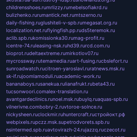
childrensshoes.ru
mrlizzy.ru
mebelsofiakrd.ru
bulizhenko.ru
rumantick.net.ru
mtszerno.ru
daily-fishing.ru
glushiteli-v-spb.ru
megasat.org.ru
localization.net.ru
flyingfish.pp.ru
ds5teremok.ru
aclib.spb.ru
komissionka30.ru
mag-profit.ru
icentre-74.ru
leasing-nsk.ru
hd39.ru
rcd.com.ru
bioprot.ru
deltaextreme.ru
mirkotlov07.ru
mycrossway.ru
temamedia.ru
art-fusing.ru
cbslefort.ru
sunroadwatch.ru
citroen-yaroslavl.ru
ratnews.msk.ru
sk-if.ru
joomlamoduli.ru
academic-work.ru
bananaboys.ru
sanekua.ru
lianafrukt.ru
beta43.ru
tucsonwoori.com
alex-translation.ru
avantgardeclinics.ru
noel.msk.ru
buylq.ru
aquas-spb.ru
vilnerivne.com
bobry-2.ru
vtoroe-solnce.ru
nickysheen.ru
clockmir.ru
huntercraft.ru
стройокт.рф
webpixels.ru
pczz.msk.su
petrodvorets.spb.ru
nsintermed.spb.ru
avtovirazh-24.ru
jazzq.ru
czecot.ru