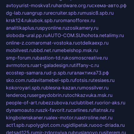
avtoyurist-moskva1.ru
hardware.org.ru
схема-авто.рф
dg-lab.ru
angrup.ru
recruiter.spb.ru
music8.spb.ru
krsk124.ru
kubok.spb.ru
romanofforex.ru
analitikaplus.ru
spyonline.ru
zosikamery.ru
sloboda-ural.pp.ru
AUTO-COM.SU
hohota.net
alimy.ru
online-z.com
aromat-vostoka.ru
otdelkaexp.ru
mobilvest.ru
bbd.net.ru
mebelshop.msk.ru
smp-forum.ru
bastion-td.ru
kosmoscreative.ru
avrmotors.ru
art-galadesign.ru
tiffany-c.ru
ecostep-samara.ru
d-p.spb.ru
галактика73.рф
sko.com.ru
davitamebel-spb.ru
fotsis.ru
tesiaes.ru
kokoroyari.spb.ru
blesna-kazan.ru
mossilver.ru
lenderoq.ru
sergeydobrin.ru
tochkazvuka.msk.ru
people-of-art.ru
bezzubova.ru
clubtibet.ru
orior-aks.ru
dynamoauto.ru
szk-favorit.ru
carlines.ru
flatnsk.ru
kingbolenskaner.ru
alex-motor.ru
astroline.net.ru
act1.spb.ru
polyglot.com.ru
gidlipetsk.ru
ooo-driada.ru
detsad125.ru
mir-zdoroviya.ru
bruslanovo.ru
siterem.ru